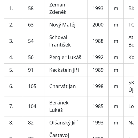
Zeman
1.
58
1993
m
Bla
Zdeněk
2.
63
Nový Matěj
2000
m
TO
Schoval
Atle
3.
54
1988
m
František
Bole
4.
56
Pergler Lukáš
1992
m
Kom
5.
91
Keckstein Jiří
1989
m
SK 
6.
105
Charvát Jan
1998
m
Úje
Beránek
7.
104
1985
m
Lok
Lukáš
8.
82
Olšanský Jiří
1993
m
Náv
Častavoj