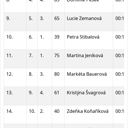
9.
5.
3.
65
Lucie Zemanová
00:16
10.
6.
1.
39
Petra Stibalová
00:17
11.
7.
1.
75
Martina Jeníková
00:17
12.
8.
3.
80
Markéta Bauerová
00:17
13.
9.
4.
61
Kristýna Švagrová
00:17
14.
10.
2.
40
Zdeňka Koňaříková
00:17