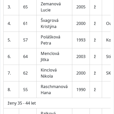
Zemanová
3.
65
2005
ž
Lucie
Švagrová
4.
61
2000
ž
Oub
Kristýna
Polášková
5.
57
1993
ž
Kom
Petra
Menclová
6.
64
2003
ž
Stř
Jitka
Kinclová
7.
62
2000
ž
SK 
Nikola
Raschmanová
8.
55
1990
ž
Hana
ženy 35 - 44 let
Palková