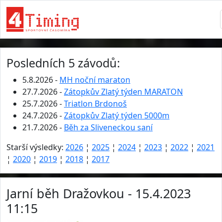
Posledních 5 závodů:
5.8.2026 -
MH noční maraton
27.7.2026 -
Zátopkův Zlatý týden MARATON
25.7.2026 -
Triatlon Brdonoš
24.7.2026 -
Zátopkův Zlatý týden 5000m
21.7.2026 -
Běh za Sliveneckou saní
Starší výsledky:
2026
¦
2025
¦
2024
¦
2023
¦
2022
¦
2021
¦
2020
¦
2019
¦
2018
¦
2017
Jarní běh Dražovkou - 15.4.2023
11:15