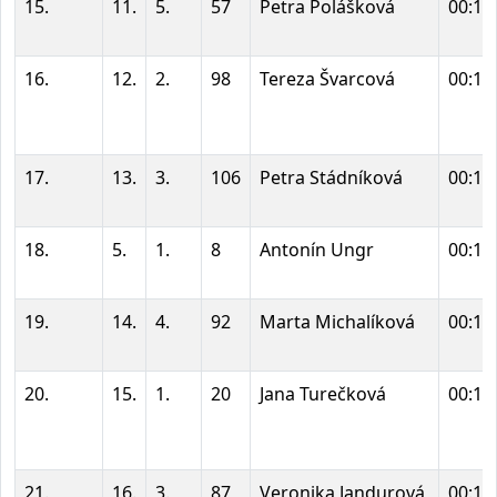
15.
11.
5.
57
Petra Polášková
00:17
16.
12.
2.
98
Tereza Švarcová
00:18
17.
13.
3.
106
Petra Stádníková
00:18
18.
5.
1.
8
Antonín Ungr
00:18
19.
14.
4.
92
Marta Michalíková
00:18
20.
15.
1.
20
Jana Turečková
00:18
21.
16.
3.
87
Veronika Jandurová
00:18