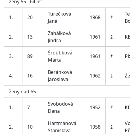
ženy 55 - 64 let
Turečková
Ten
1.
20
1968
ž
Jana
Boh
Zahálková
2.
13
1961
ž
KB 
Jindra
Šroubková
3.
89
1961
ž
Plz
Marta
Beránková
4.
16
1962
ž
Žeb
Jaroslava
ženy nad 65
Svobodová
1.
7
1952
ž
KD 
Dana
Hartmanová
Vor
2.
10
1958
ž
Stanislava
Pří