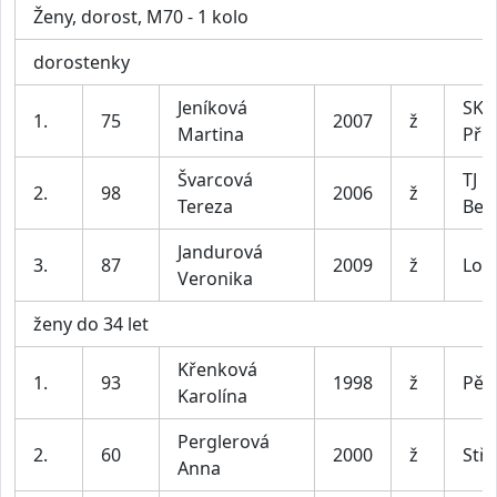
Ženy, dorost, M70 - 1 kolo
dorostenky
Jeníková
SK 
1.
75
2007
ž
Martina
Pří
Švarcová
TJ 
2.
98
2006
ž
Tereza
Bero
Jandurová
3.
87
2009
ž
Lok
Veronika
ženy do 34 let
Křenková
1.
93
1998
ž
Pěti
Karolína
Perglerová
2.
60
2000
ž
Stř
Anna