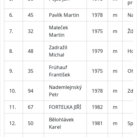
prá
6.
45
Pavlík Martin
1978
m
Nar
Maleček
7.
32
1975
m
Žižk
Martin
Zadražil
8.
48
1979
m
Hoř
Michal
Frühauf
9.
35
1975
m
Ohr
František
Nademlejnský
10.
94
1978
m
Zdi
Petr
11.
67
FORTELKA JIŘÍ
1982
m
Bělohlávek
12.
50
1981
m
Spa
Karel