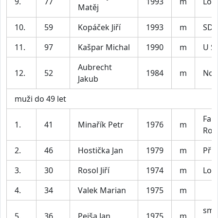
9.
77
1993
m
Lok
Matěj
10.
59
Kopáček Jiří
1993
m
SDH
11.
97
Kašpar Michal
1990
m
U Š
Aubrecht
12.
52
1984
m
Nov
Jakub
muži do 49 let
Fal
1.
41
Minařík Petr
1976
m
Rok
2.
46
Hostička Jan
1979
m
Pří
3.
30
Rosol Jiří
1974
m
Lok
4.
34
Valek Marian
1975
m
smí
5.
36
Pejša Jan
1975
m