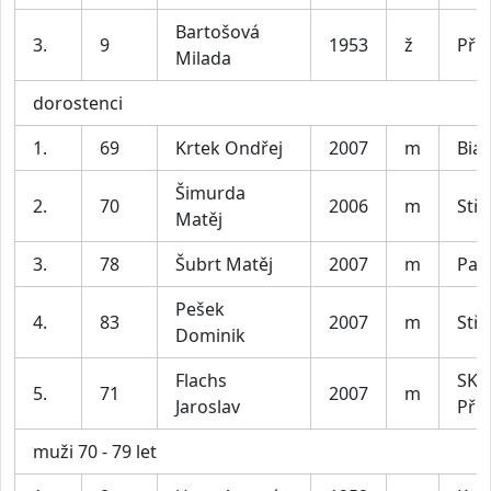
Bartošová
3.
9
1953
ž
Pří
Milada
dorostenci
1.
69
Krtek Ondřej
2007
m
Bia
Šimurda
2.
70
2006
m
Stř
Matěj
3.
78
Šubrt Matěj
2007
m
Pavl
Pešek
4.
83
2007
m
Stř
Dominik
Flachs
SK 
5.
71
2007
m
Jaroslav
Pří
muži 70 - 79 let