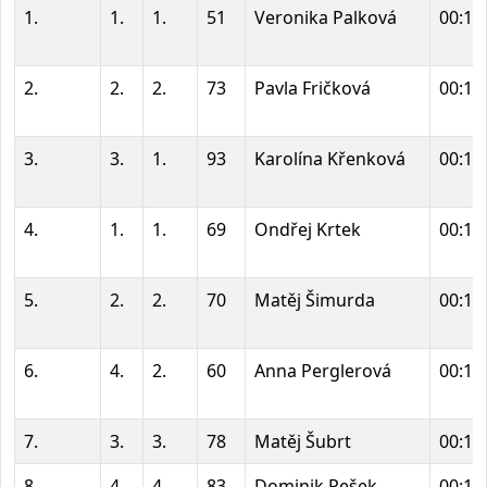
1.
1.
1.
51
Veronika Palková
00:14
2.
2.
2.
73
Pavla Fričková
00:14
3.
3.
1.
93
Karolína Křenková
00:14
4.
1.
1.
69
Ondřej Krtek
00:15
5.
2.
2.
70
Matěj Šimurda
00:15
6.
4.
2.
60
Anna Perglerová
00:15
7.
3.
3.
78
Matěj Šubrt
00:15
8.
4.
4.
83
Dominik Pešek
00:16