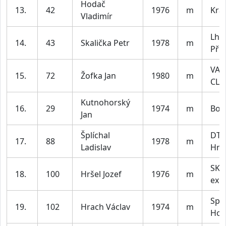
Hodač
13.
42
1976
m
Krá
Vladimír
Lho
14.
43
Skalička Petr
1978
m
Pří
VAG
15.
72
Žofka Jan
1980
m
CLA
Kutnohorský
16.
29
1974
m
Boj
Jan
Šplíchal
DTJ
17.
88
1978
m
Ladislav
Hra
SK 
18.
100
Hršel Jozef
1976
m
exp
Spa
19.
102
Hrach Václav
1974
m
Hoř