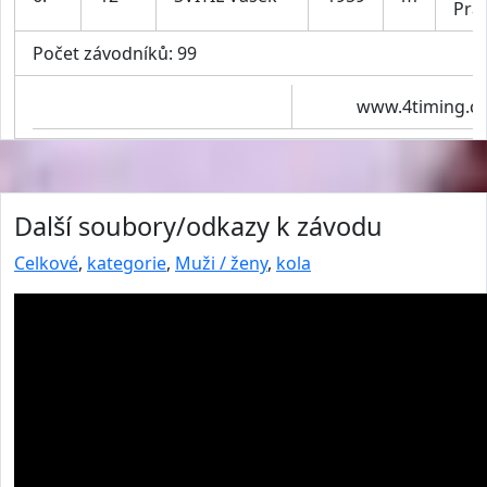
Pra
Počet závodníků: 99
www.4timing.cz
Další soubory/odkazy k závodu
Celkové
,
kategorie
,
Muži / ženy
,
kola