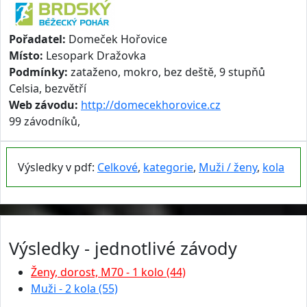
Pořadatel:
Domeček Hořovice
Místo:
Lesopark Dražovka
Podmínky:
zataženo, mokro, bez deště, 9 stupňů
Celsia, bezvětří
Web závodu:
http://domecekhorovice.cz
99 závodníků,
Výsledky v pdf:
Celkové
,
kategorie
,
Muži / ženy
,
kola
Výsledky - jednotlivé závody
Ženy, dorost, M70 - 1 kolo (44)
Muži - 2 kola (55)