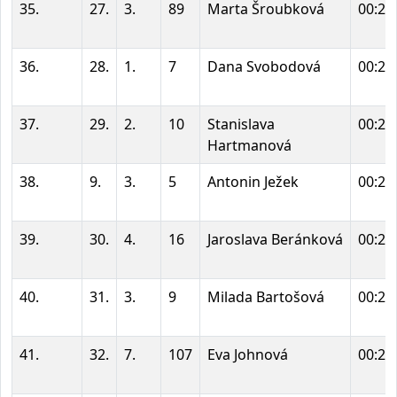
35.
27.
3.
89
Marta Šroubková
00:22
36.
28.
1.
7
Dana Svobodová
00:22
37.
29.
2.
10
Stanislava
00:23
Hartmanová
38.
9.
3.
5
Antonin Ježek
00:24
39.
30.
4.
16
Jaroslava Beránková
00:25
40.
31.
3.
9
Milada Bartošová
00:26
41.
32.
7.
107
Eva Johnová
00:26