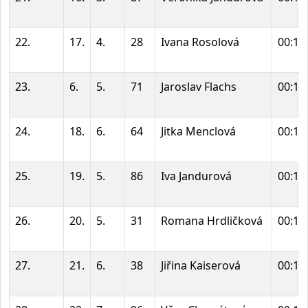
22.
17.
4.
28
Ivana Rosolová
00:18
23.
6.
5.
71
Jaroslav Flachs
00:18
24.
18.
6.
64
Jitka Menclová
00:19
25.
19.
5.
86
Iva Jandurová
00:19
26.
20.
5.
31
Romana Hrdličková
00:19
27.
21.
6.
38
Jiřina Kaiserová
00:19