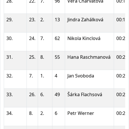
28.
22.
7.
96
Věra Charvátová
00:19
29.
23.
2.
13
Jindra Zahálková
00:19
30.
24.
7.
62
Nikola Kinclová
00:20
31.
25.
8.
55
Hana Raschmanová
00:20
32.
7.
1.
4
Jan Svoboda
00:20
33.
26.
6.
49
Šárka Flachsová
00:21
34.
8.
2.
6
Petr Werner
00:21