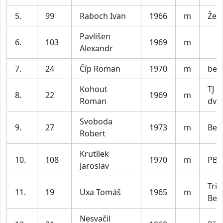
5.
99
Raboch Ivan
1966
m
Žeb
Pavlišen
6.
103
1969
m
Alexandr
7.
24
Číp Roman
1970
m
befi
Kohout
TJ S
8.
22
1969
m
Roman
dvů
Svoboda
9.
27
1973
m
Ber
Robert
Krutílek
10.
108
1970
m
PB
Jaroslav
Tria
11.
19
Uxa Tomáš
1965
m
Ber
Nesvačil