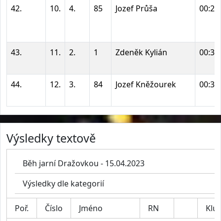
42.
10.
4.
85
Jozef Průša
00:26
43.
11.
2.
1
Zdeněk Kylián
00:36
44.
12.
3.
84
Jozef Kněžourek
00:39
Výsledky textově
Běh jarní Dražovkou - 15.04.2023
Výsledky dle kategorií
Poř.
Číslo
Jméno
RN
Klu