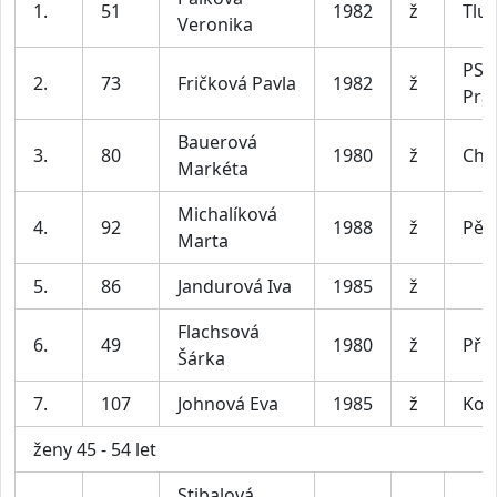
1.
51
1982
ž
Tlus
Veronika
PSK
2.
73
Fričková Pavla
1982
ž
Pra
Bauerová
3.
80
1980
ž
Chl
Markéta
Michalíková
4.
92
1988
ž
Pěti
Marta
5.
86
Jandurová Iva
1985
ž
Flachsová
6.
49
1980
ž
Pří
Šárka
7.
107
Johnová Eva
1985
ž
Kom
ženy 45 - 54 let
Stibalová