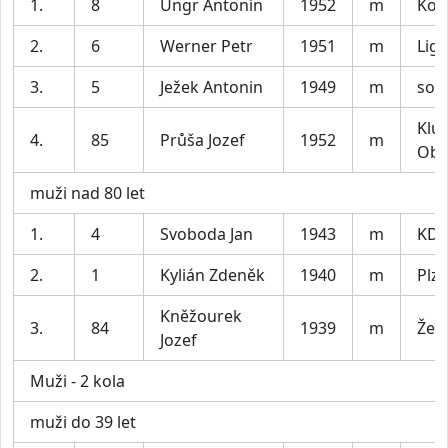
1.
8
Ungr Antonín
1952
m
Koz
2.
6
Werner Petr
1951
m
Lig
3.
5
Ježek Antonin
1949
m
soko
Klu
4.
85
Průša Jozef
1952
m
Obe
muži nad 80 let
1.
4
Svoboda Jan
1943
m
KD 
2.
1
Kylián Zdeněk
1940
m
Plz
Kněžourek
3.
84
1939
m
Žeb
Jozef
Muži - 2 kola
muži do 39 let