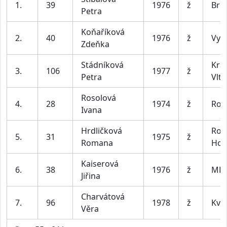
1.
39
1976
ž
Bro
Petra
Koňaříková
2.
40
1976
ž
Vys
Zdeňka
Stádníková
Kra
3.
106
1977
ž
Petra
Vlt
Rosolová
4.
28
1974
ž
Ros
Ivana
Hrdličková
Roz
5.
31
1975
ž
Romana
Hoř
Kaiserová
6.
38
1976
ž
MP 
Jiřina
Charvátová
7.
96
1978
ž
Kva
Věra