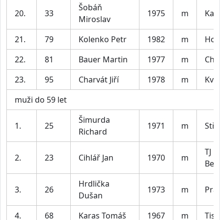
Šobáň
20.
33
1975
m
Kař
Miroslav
21.
79
Kolenko Petr
1982
m
Hoř
22.
81
Bauer Martin
1977
m
Chl
23.
95
Charvát Jiří
1978
m
Kva
muži do 59 let
Šimurda
1.
25
1971
m
Stř
Richard
TJ 
2.
23
Cihlář Jan
1970
m
Bero
Hrdlička
3.
26
1973
m
Pra
Dušan
4.
68
Karas Tomáš
1967
m
Tis