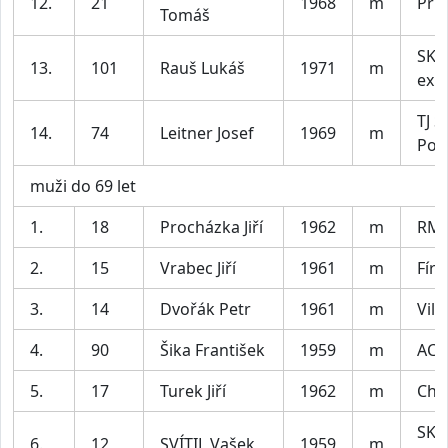
12.
21
1968
m
Pří
Tomáš
SK 
13.
101
Rauš Lukáš
1971
m
exp
TJ 
14.
74
Leitner Josef
1969
m
Por
muži do 69 let
1.
18
Procházka Jiří
1962
m
RMT
2.
15
Vrabec Jiří
1961
m
Fíro
3.
14
Dvořák Petr
1961
m
Vila
4.
90
Šika František
1959
m
AC T
5.
17
Turek Jiří
1962
m
Cha
SKP
6.
12
SVÍTIL Vašek
1959
m