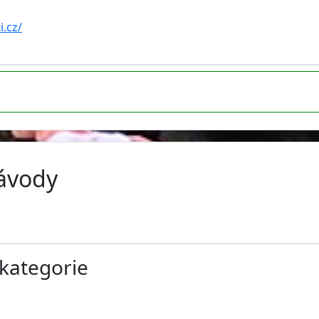
i.cz/
závody
kategorie