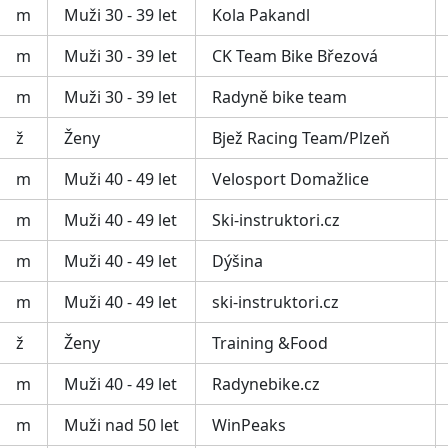
m
Muži 30 - 39 let
Kola Pakandl
m
Muži 30 - 39 let
CK Team Bike Březová
m
Muži 30 - 39 let
Radyně bike team
ž
Ženy
Bjež Racing Team/Plzeň
m
Muži 40 - 49 let
Velosport Domažlice
m
Muži 40 - 49 let
Ski-instruktori.cz
m
Muži 40 - 49 let
Dýšina
m
Muži 40 - 49 let
ski-instruktori.cz
ž
Ženy
Training &Food
m
Muži 40 - 49 let
Radynebike.cz
m
Muži nad 50 let
WinPeaks