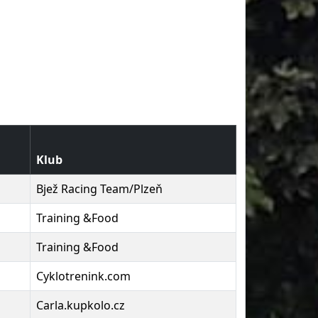
Klub
Bjež Racing Team/Plzeň
Training &Food
Training &Food
Cyklotrenink.com
Carla.kupkolo.cz