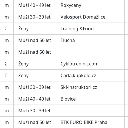
m
Muži 40 - 49 let
Rokycany
m
Muži 30 - 39 let
Velosport Domažlice
ž
Ženy
Training &Food
m
Muži nad 50 let
Tlučná
m
Muži nad 50 let
ž
Ženy
Cyklotrenink.com
ž
Ženy
Carla.kupkolo.cz
m
Muži 30 - 39 let
Ski-instruktori.cz
m
Muži 40 - 49 let
Blovice
m
Muži 30 - 39 let
m
Muži nad 50 let
BTK EURO BIKE Praha