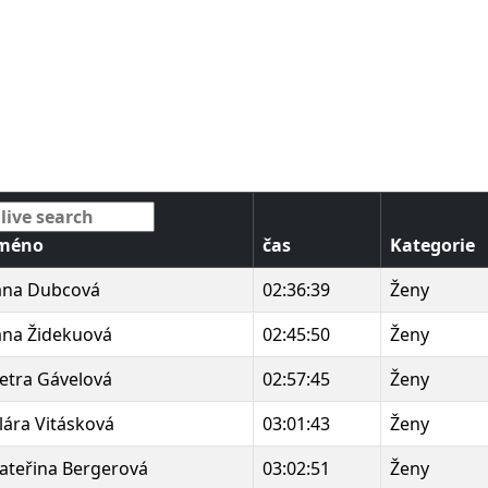
méno
čas
Kategorie
ana Dubcová
02:36:39
Ženy
ana Židekuová
02:45:50
Ženy
etra Gávelová
02:57:45
Ženy
lára Vitásková
03:01:43
Ženy
ateřina Bergerová
03:02:51
Ženy