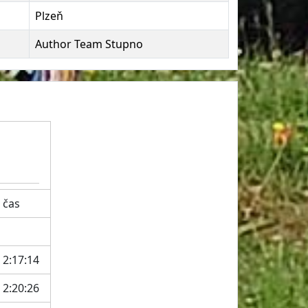
Plzeň
Author Team Stupno
čas
2:17:14
2:20:26