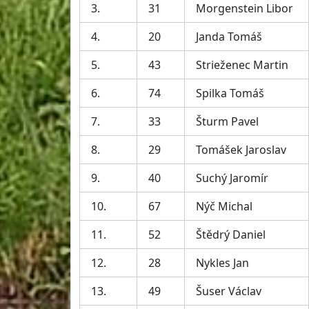
3.
31
Morgenstein Libor
4.
20
Janda Tomáš
5.
43
Strieženec Martin
6.
74
Spilka Tomáš
7.
33
Šturm Pavel
8.
29
Tomášek Jaroslav
9.
40
Suchý Jaromír
10.
67
Nýč Michal
11.
52
Štědrý Daniel
12.
28
Nykles Jan
13.
49
Šuser Václav