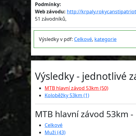
Podmínky:
Web závodu:
http://krpaly.rokycanstipatriot
51 závodníků,
Výsledky v pdf:
Celkové
,
kategorie
Výsledky - jednotlivé 
MTB hlavní závod 53km (50)
Koloběžky 53km (1)
MTB hlavní závod 53km - 
Celkové
Muži (43)