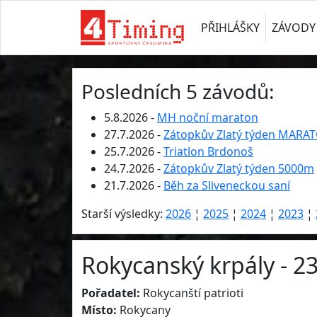
PŘIHLÁŠKY
ZÁVODY
Posledních 5 závodů:
5.8.2026 -
MH noční maraton
27.7.2026 -
Zátopkův Zlatý týden MARA
25.7.2026 -
Triatlon Brdonoš
24.7.2026 -
Zátopkův Zlatý týden 5000m
21.7.2026 -
Běh za Sliveneckou saní
Starší výsledky:
2026
¦
2025
¦
2024
¦
2023
¦
Rokycanský krpály - 2
Pořadatel:
Rokycanští patrioti
Místo:
Rokycany