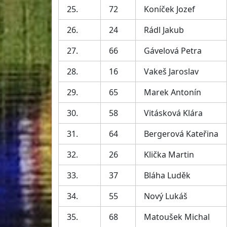
25.
72
Koníček Jozef
26.
24
Rádl Jakub
27.
66
Gávelová Petra
28.
16
Vakeš Jaroslav
29.
65
Marek Antonín
30.
58
Vitásková Klára
31.
64
Bergerová Kateřina
32.
26
Klička Martin
33.
37
Bláha Luděk
34.
55
Nový Lukáš
35.
68
Matoušek Michal