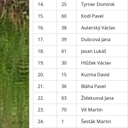
14.
25
Tyrner Dominik
15.
60
Kodl Pavel
16.
38
Auterský Václav
17.
39
Dubcová Jana
18.
61
Jasan Lukáš
19.
30
Hlůžek Václav
20.
15
Kuzma David
21.
36
Bláha Pavel
22.
63
Židekuová Jana
23.
70
Vít Martin
24.
1
Šesták Martin