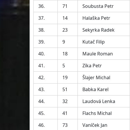
36.
71
Soubusta Petr
37.
14
Halaška Petr
38.
23
Sekyrka Radek
39.
9
Kutač Filip
40.
18
Maule Roman
41.
5
Zíka Petr
42.
19
Šlajer Michal
43.
51
Babka Karel
44.
32
Laudová Lenka
45.
41
Flachs Michal
46.
73
Vaníček Jan