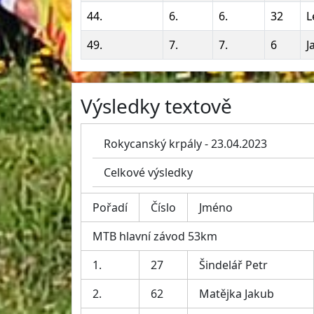
44.
6.
6.
32
L
49.
7.
7.
6
J
Výsledky textově
Rokycanský krpály - 23.04.2023
Celkové výsledky
Pořadí
Číslo
Jméno
MTB hlavní závod 53km
1.
27
Šindelář Petr
2.
62
Matějka Jakub