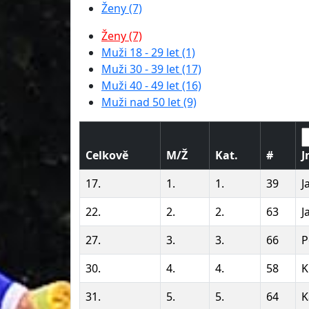
Ženy (7)
Ženy (7)
Muži 18 - 29 let (1)
Muži 30 - 39 let (17)
Muži 40 - 49 let (16)
Muži nad 50 let (9)
Celkově
M/Ž
Kat.
#
J
17.
1.
1.
39
J
22.
2.
2.
63
J
27.
3.
3.
66
P
30.
4.
4.
58
K
31.
5.
5.
64
K