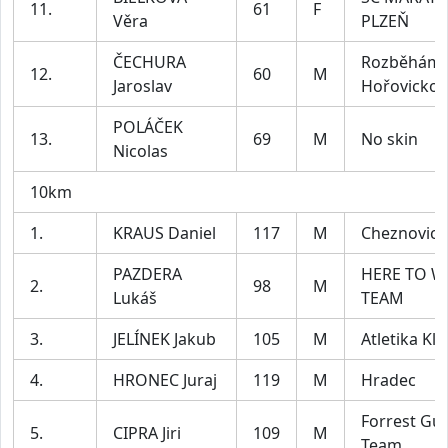
11.
61
F
Věra
PLZEŇ
ČECHURA
Rozběhám
12.
60
M
Jaroslav
Hořovicko
POLÁČEK
13.
69
M
No skin
Nicolas
10km
1.
KRAUS Daniel
117
M
Cheznovice
PAZDERA
HERE TO W
2.
98
M
Lukáš
TEAM
3.
JELÍNEK Jakub
105
M
Atletika Kla
4.
HRONEC Juraj
119
M
Hradec
Forrest G
5.
CIPRA Jiri
109
M
Team