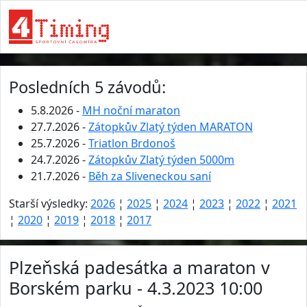
Posledních 5 závodů:
5.8.2026 -
MH noční maraton
27.7.2026 -
Zátopkův Zlatý týden MARATON
25.7.2026 -
Triatlon Brdonoš
24.7.2026 -
Zátopkův Zlatý týden 5000m
21.7.2026 -
Běh za Sliveneckou saní
Starší výsledky:
2026
¦
2025
¦
2024
¦
2023
¦
2022
¦
2021
¦
2020
¦
2019
¦
2018
¦
2017
Plzeňská padesátka a maraton v
Borském parku - 4.3.2023 10:00