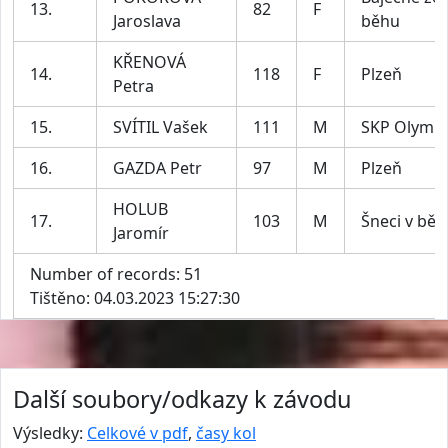
13.
82
F
Jaroslava
běhu
KŘENOVÁ
14.
118
F
Plzeň
Petra
15.
SVÍTIL Vašek
111
M
SKP Olymp
16.
GAZDA Petr
97
M
Plzeň
HOLUB
17.
103
M
Šneci v bě
Jaromír
Number of records: 51
Tištěno: 04.03.2023 15:27:30
Další soubory/odkazy k závodu
Výsledky:
Celkové v pdf
,
časy kol