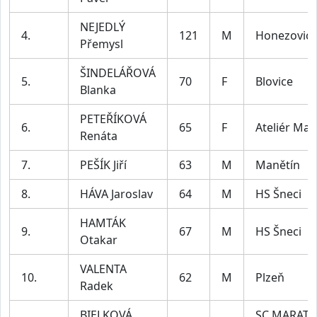
NEJEDLÝ
4.
121
M
Honezovic
Přemysl
ŠINDELÁŘOVÁ
5.
70
F
Blovice
Blanka
PETEŘÍKOVÁ
6.
65
F
Ateliér Mau
Renáta
7.
PEŠÍK Jiří
63
M
Manětín
8.
HÁVA Jaroslav
64
M
HS Šneci
HAMTÁK
9.
67
M
HS Šneci
Otakar
VALENTA
10.
62
M
Plzeň
Radek
BIELKOVÁ
SC MARAT