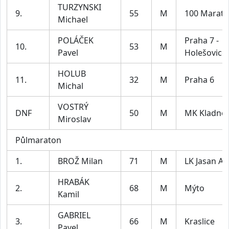
TURZYNSKI
9.
55
M
100 Marath
Michael
POLÁČEK
Praha 7 -
10.
53
M
Pavel
Holešovice
HOLUB
11.
32
M
Praha 6
Michal
VOSTRÝ
DNF
50
M
MK Kladno
Miroslav
Půlmaraton
1.
BROŽ Milan
71
M
LK Jasan Aš
HRABÁK
2.
68
M
Mýto
Kamil
GABRIEL
3.
66
M
Kraslice
Pavel