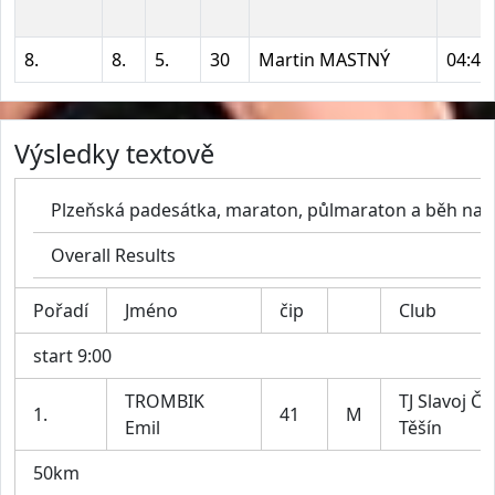
8.
8.
5.
30
Martin MASTNÝ
04:44
Výsledky textově
Plzeňská padesátka, maraton, půlmaraton a běh na 1
Overall Results
Pořadí
Jméno
čip
Club
start 9:00
TROMBIK
TJ Slavoj Č
1.
41
M
Emil
Těšín
50km