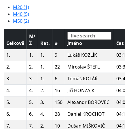
M20 (1)
M40 (5)
M50 (2)
M/
Celkově
Ž
Kat.
#
Jméno
čas
1.
1.
1.
9
Lukáš KOZLÍK
03:13
2.
2.
1.
22
Miroslav ŠTEFL
03:37
3.
3.
1.
6
Tomáš KOLÁŘ
03:43
4.
4.
2.
16
Jiří HONZAJK
04:00
5.
5.
3.
150
Alexandr BOROVEC
04:09
6.
6.
4.
28
Daniel KROCHOT
04:10
7.
7.
2.
10
Dušan MIŠKOVIČ
04:13