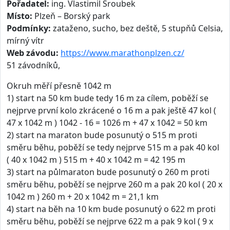
Pořadatel:
ing. Vlastimil Šroubek
Místo:
Plzeň – Borský park
Podmínky:
zataženo, sucho, bez deště, 5 stupňů Celsia,
mírný vítr
Web závodu:
https://www.marathonplzen.cz/
51 závodníků,
Okruh měří přesně 1042 m
1) start na 50 km bude tedy 16 m za cílem, poběží se
nejprve první kolo zkrácené o 16 m a pak ještě 47 kol (
47 x 1042 m ) 1042 - 16 = 1026 m + 47 x 1042 = 50 km
2) start na maraton bude posunutý o 515 m proti
směru běhu, poběží se tedy nejprve 515 m a pak 40 kol
( 40 x 1042 m ) 515 m + 40 x 1042 m = 42 195 m
3) start na půlmaraton bude posunutý o 260 m proti
směru běhu, poběží se nejprve 260 m a pak 20 kol ( 20 x
1042 m ) 260 m + 20 x 1042 m = 21,1 km
4) start na běh na 10 km bude posunutý o 622 m proti
směru běhu, poběží se nejprve 622 m a pak 9 kol ( 9 x