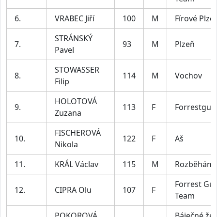
6.
VRABEC Jiří
100
M
Fírové Plze
STRÁNSKÝ
7.
93
M
Plzeň
Pavel
STOWASSER
8.
114
M
Vochov
Filip
HOLOTOVÁ
9.
113
F
Forrestgu
Zuzana
FISCHEROVÁ
10.
122
F
Aš
Nikola
11.
KRÁL Václav
115
M
Rozběháme
Forrest G
12.
CIPRA Olu
107
F
Team
POKOROVÁ
Báječné žen