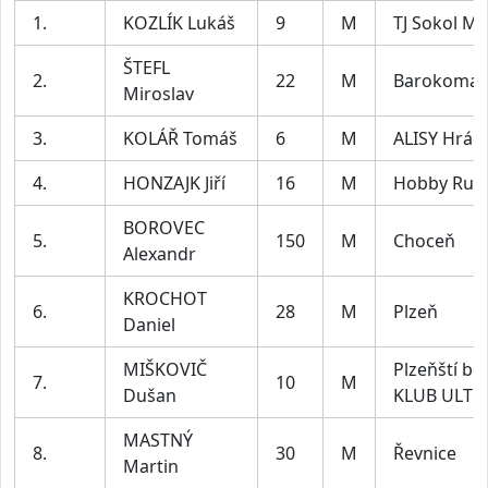
1.
KOZLÍK Lukáš
9
M
TJ Sokol Mě
ŠTEFL
2.
22
M
Barokomar
Miroslav
3.
KOLÁŘ Tomáš
6
M
ALISY Hrád
4.
HONZAJK Jiří
16
M
Hobby Run
BOROVEC
5.
150
M
Choceň
Alexandr
KROCHOT
6.
28
M
Plzeň
Daniel
MIŠKOVIČ
Plzeňští bě
7.
10
M
Dušan
KLUB ULTR
MASTNÝ
8.
30
M
Řevnice
Martin