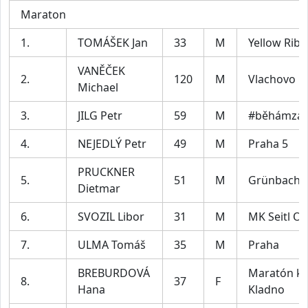
Maraton
1.
TOMÁŠEK Jan
33
M
Yellow Rib
VANĚČEK
2.
120
M
Vlachovo B
Michael
3.
JILG Petr
59
M
#běhámzaU
4.
NEJEDLÝ Petr
49
M
Praha 5
PRUCKNER
5.
51
M
Grünbach
Dietmar
6.
SVOZIL Libor
31
M
MK Seitl Os
7.
ULMA Tomáš
35
M
Praha
BREBURDOVÁ
Maratón kl
8.
37
F
Hana
Kladno