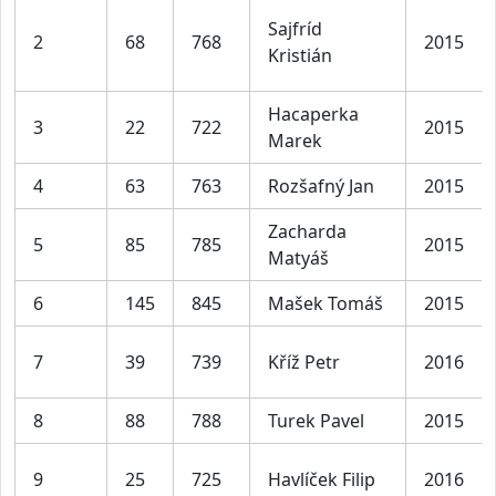
Sajfríd
2
68
768
2015
Kristián
Hacaperka
3
22
722
2015
Marek
4
63
763
Rozšafný Jan
2015
Zacharda
5
85
785
2015
Matyáš
6
145
845
Mašek Tomáš
2015
7
39
739
Kříž Petr
2016
8
88
788
Turek Pavel
2015
9
25
725
Havlíček Filip
2016