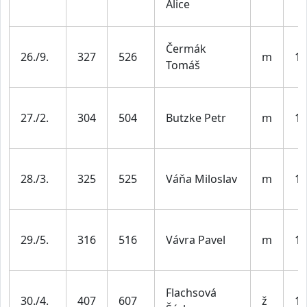
Alice
Čermák
26./9.
327
526
m
19
Tomáš
27./2.
304
504
Butzke Petr
m
19
28./3.
325
525
Váňa Miloslav
m
19
29./5.
316
516
Vávra Pavel
m
19
Flachsová
30./4.
407
607
ž
19