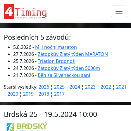
Posledních 5 závodů:
5.8.2026 -
MH noční maraton
27.7.2026 -
Zátopkův Zlatý týden MARATON
25.7.2026 -
Triatlon Brdonoš
24.7.2026 -
Zátopkův Zlatý týden 5000m
21.7.2026 -
Běh za Sliveneckou saní
Starší výsledky:
2026
¦
2025
¦
2024
¦
2023
¦
2022
¦
2021
¦
2020
¦
2019
¦
2018
¦
2017
Brdská 25 - 19.5.2024 10:00