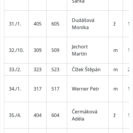
Šárka
Dudášová
31./1.
405
605
ž
19
Monika
Jechort
32./10.
309
509
m
19
Martin
33./2.
323
523
Čížek Štěpán
m
20
34./1.
317
517
Werner Petr
m
19
Čermáková
35./4.
404
604
ž
19
Adéla