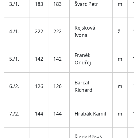
3./1.
183
183
Švarc Petr
m
19
Rejsková
4./1.
222
222
ž
19
Ivona
Franěk
5./1.
142
142
m
19
Ondřej
Barcal
6./2.
126
126
m
19
Richard
7./2.
144
144
Hrabák Kamil
m
19
Šindelářová