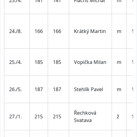
23./4.
141
141
Flachs Michal
m
19
24./8.
166
166
Krátký Martin
m
19
25./4.
185
185
Vopička Milan
m
19
26./5.
187
187
Stehlík Pavel
m
19
Řechková
27./1.
215
215
ž
19
Svatava