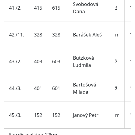
Svobodová
41./2.
415
615
ž
19
Dana
42./11.
328
328
Barášek Aleš
m
19
Butzková
43./2.
403
603
ž
19
Ludmila
Bartošová
44./3.
401
601
ž
19
Milada
45./3.
152
152
Janový Petr
m
19
Nordic walking 12km