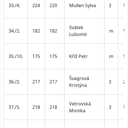
33./4.
224
220
Mullen Sylva
ž
19
Svátek
34./2.
182
182
m
19
Lubomír
35./10.
175
175
Kříž Petr
m
19
Švagrová
36./2.
217
217
ž
20
Kristýna
Vetrovská
37./5.
218
218
ž
19
Monika