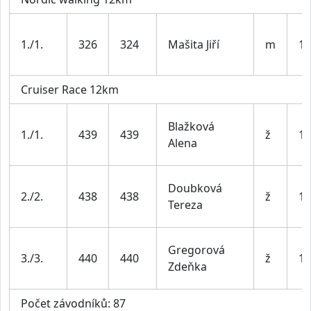
1./1.
326
324
Mašita Jiří
m
19
Cruiser Race 12km
Blažková
1./1.
439
439
ž
19
Alena
Doubková
2./2.
438
438
ž
19
Tereza
Gregorová
3./3.
440
440
ž
19
Zdeňka
Počet závodníků: 87