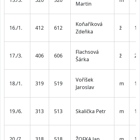
15./3.
320
520
m
19
Martin
Koňaříková
16./1.
412
612
ž
19
Zdeňka
Flachsová
17./3.
406
606
ž
20
Šárka
Voříšek
18./1.
319
519
m
19
Jaroslav
19./6.
313
513
Skalička Petr
m
19
20./7.
318
518
ŽOFKA Jan
m
19