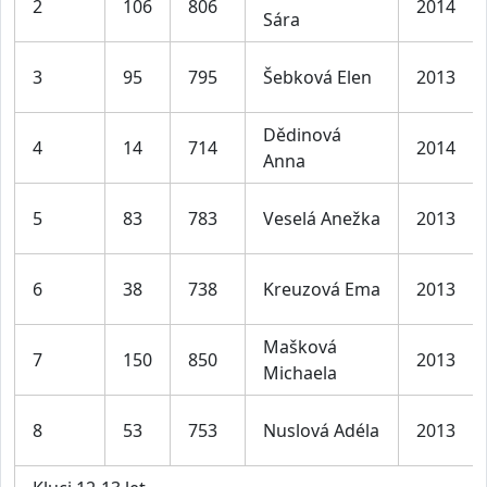
2
106
806
2014
Sára
3
95
795
Šebková Elen
2013
Dědinová
4
14
714
2014
Anna
5
83
783
Veselá Anežka
2013
6
38
738
Kreuzová Ema
2013
Mašková
7
150
850
2013
Michaela
8
53
753
Nuslová Adéla
2013