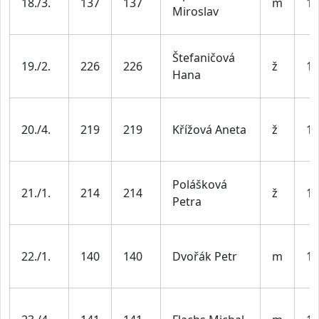
18./3.
137
137
m
19
Miroslav
Štefaničová
19./2.
226
226
ž
19
Hana
20./4.
219
219
Křížová Aneta
ž
19
Polášková
21./1.
214
214
ž
19
Petra
22./1.
140
140
Dvořák Petr
m
19