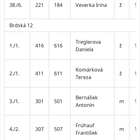
38./6.
221
184
Veverka Irina
ž
19
Brdská 12
Treglerova
1./1.
416
616
ž
19
Daniela
Komárková
2./1.
411
611
ž
19
Tereza
Bernášek
3./1.
301
501
m
19
Antonín
Frühauf
4./2.
307
507
m
19
František