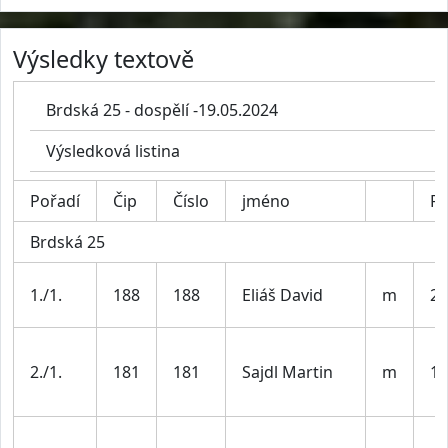
Výsledky textově
Brdská 25 - dospělí -19.05.2024
Výsledková listina
Pořadí
Čip
Číslo
jméno
R
Brdská 25
1./1.
188
188
Eliáš David
m
20
2./1.
181
181
Sajdl Martin
m
19