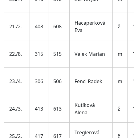
Hacaperková
21./2.
408
608
ž
19
Eva
22./8.
315
515
Valek Marian
m
19
23./4.
306
506
Fencl Radek
m
19
Kutíková
24./3.
413
613
ž
19
Alena
Treglerová
25./2.
417
617
ž
19