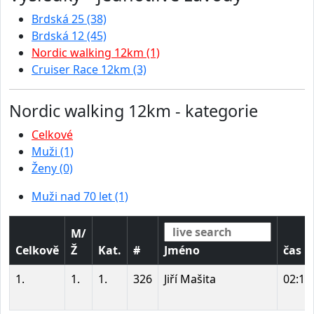
Brdská 25 (38)
Brdská 12 (45)
Nordic walking 12km (1)
Cruiser Race 12km (3)
Nordic walking 12km - kategorie
Celkové
Muži (1)
Ženy (0)
Muži nad 70 let (1)
M/
Celkově
Ž
Kat.
#
Jméno
čas
1.
1.
1.
326
Jiří Mašita
02:14