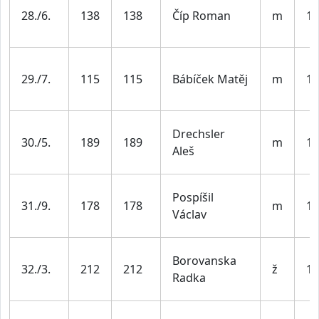
28./6.
138
138
Číp Roman
m
19
29./7.
115
115
Bábíček Matěj
m
19
Drechsler
30./5.
189
189
m
19
Aleš
Pospíšil
31./9.
178
178
m
19
Václav
Borovanska
32./3.
212
212
ž
19
Radka