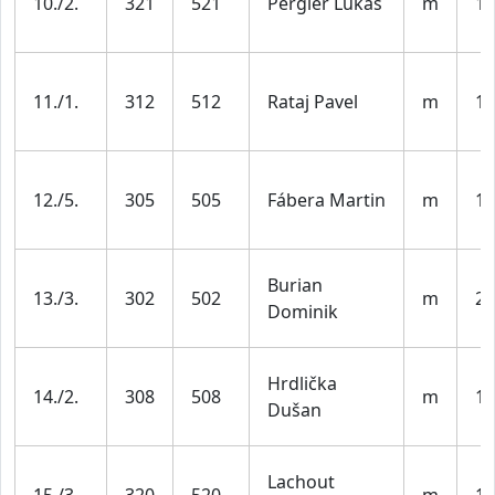
10./2.
321
521
Pergler Lukáš
m
19
11./1.
312
512
Rataj Pavel
m
19
12./5.
305
505
Fábera Martin
m
19
Burian
13./3.
302
502
m
20
Dominik
Hrdlička
14./2.
308
508
m
19
Dušan
Lachout