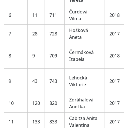
Tereza
Čurdová
6
11
711
2018
Vilma
Hošková
7
28
728
2017
Aneta
Čermáková
8
9
709
2018
Izabela
Lehocká
9
43
743
2017
Viktorie
Zdráhalová
10
120
820
2017
Anežka
Cabitza Anita
11
133
833
2017
Valentina