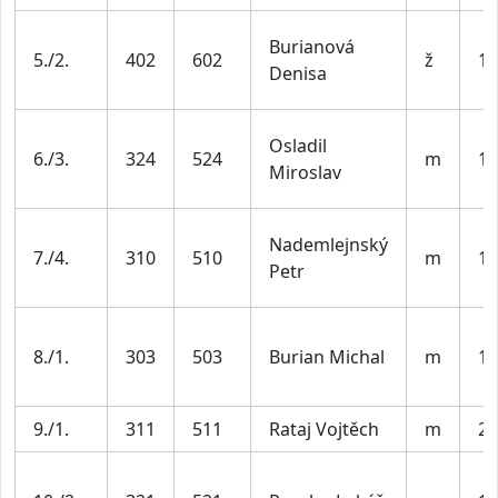
Burianová
5./2.
402
602
ž
19
Denisa
Osladil
6./3.
324
524
m
19
Miroslav
Nademlejnský
7./4.
310
510
m
19
Petr
8./1.
303
503
Burian Michal
m
19
9./1.
311
511
Rataj Vojtěch
m
20