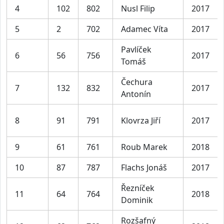
4
102
802
Nusl Filip
2017
5
2
702
Adamec Víta
2017
Pavlíček
6
56
756
2017
Tomáš
Čechura
7
132
832
2017
Antonín
8
91
791
Klovrza Jiří
2017
9
61
761
Roub Marek
2018
10
87
787
Flachs Jonáš
2017
Řezníček
11
64
764
2018
Dominik
Rozšafný