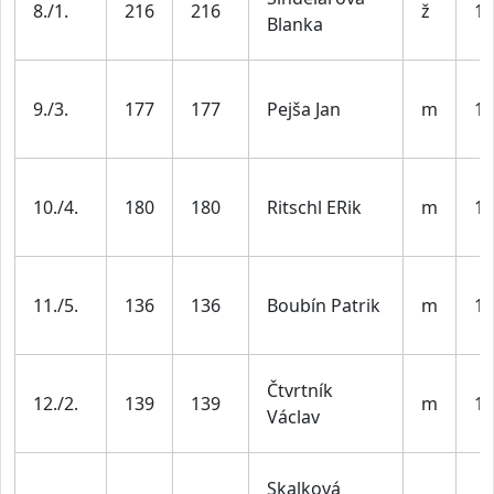
8./1.
216
216
ž
19
Blanka
9./3.
177
177
Pejša Jan
m
19
10./4.
180
180
Ritschl ERik
m
19
11./5.
136
136
Boubín Patrik
m
19
Čtvrtník
12./2.
139
139
m
19
Václav
Skalková