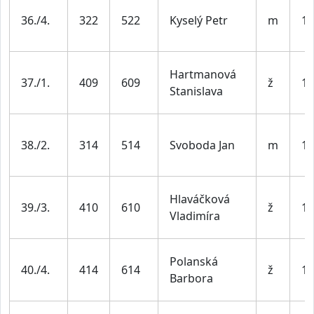
36./4.
322
522
Kyselý Petr
m
19
Hartmanová
37./1.
409
609
ž
19
Stanislava
38./2.
314
514
Svoboda Jan
m
19
Hlaváčková
39./3.
410
610
ž
19
Vladimíra
Polanská
40./4.
414
614
ž
19
Barbora