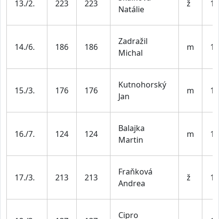
13./2.
223
223
ž
19
Natálie
Zadražil
14./6.
186
186
m
19
Michal
Kutnohorský
15./3.
176
176
m
19
Jan
Balajka
16./7.
124
124
m
19
Martin
Fraňková
17./3.
213
213
ž
19
Andrea
Cipro