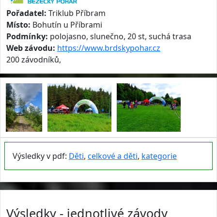
Pořadatel:
Triklub Příbram
Místo:
Bohutín u Příbrami
Podmínky:
polojasno, slunečno, 20 st, suchá trasa
Web závodu:
https://www.brdskypohar.cz
200 závodníků,
Výsledky v pdf:
Děti
,
celkové a děti
,
kategorie
Výsledky - jednotlivé závody