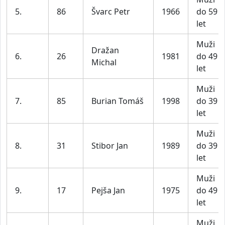
5.
86
Švarc Petr
1966
do 59
let
Muži
Dražan
6.
26
1981
do 49
Michal
let
Muži
7.
85
Burian Tomáš
1998
do 39
let
Muži
8.
31
Stibor Jan
1989
do 39
let
Muži
9.
17
Pejša Jan
1975
do 49
let
Muži