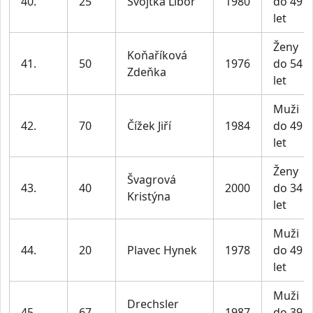
40.
25
Svojtka Libor
1980
do 49
let
Ženy
Koňaříková
41.
50
1976
do 54
Zdeňka
let
Muži
42.
70
Čížek Jiří
1984
do 49
let
Ženy
Švagrová
43.
40
2000
do 34
Kristýna
let
Muži
44.
20
Plavec Hynek
1978
do 49
let
Muži
Drechsler
45.
67
1987
do 39