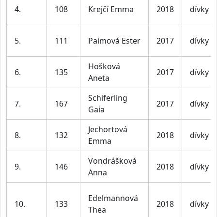
4.
108
Krejčí Emma
2018
dívky
5.
111
Paimová Ester
2017
dívky
Hošková
6.
135
2017
dívky
Aneta
Schiferling
7.
167
2017
dívky
Gaia
Jechortová
8.
132
2018
dívky
Emma
Vondrášková
9.
146
2018
dívky
Anna
Edelmannová
10.
133
2018
dívky
Thea