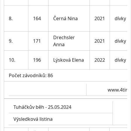
8.
164
Černá Nina
2021
dívky
Drechsler
9.
171
2021
dívky
Anna
10.
196
Lýsková Elena
2022
dívky
Počet závodníků: 86
www.4timi
Tuháčkův běh - 25.05.2024
Výsledková listina