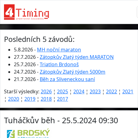
Posledních 5 závodů:
5.8.2026 -
MH noční maraton
27.7.2026 -
Zátopkův Zlatý týden MARATON
25.7.2026 -
Triatlon Brdonoš
24.7.2026 -
Zátopkův Zlatý týden 5000m
21.7.2026 -
Běh za Sliveneckou saní
Starší výsledky:
2026
¦
2025
¦
2024
¦
2023
¦
2022
¦
2021
¦
2020
¦
2019
¦
2018
¦
2017
Tuháčkův běh - 25.5.2024 09:30