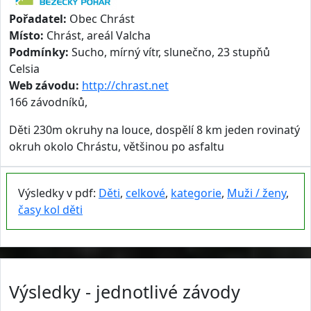
Pořadatel:
Obec Chrást
Místo:
Chrást, areál Valcha
Podmínky:
Sucho, mírný vítr, slunečno, 23 stupňů
Celsia
Web závodu:
http://chrast.net
166 závodníků,
Děti 230m okruhy na louce, dospělí 8 km jeden rovinatý
okruh okolo Chrástu, většinou po asfaltu
Výsledky v pdf:
Děti
,
celkové
,
kategorie
,
Muži / ženy
,
časy kol děti
Výsledky - jednotlivé závody