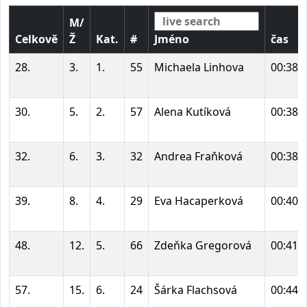
M/
Celkově
Ž
Kat.
#
Jméno
čas
28.
3.
1.
55
Michaela Linhova
00:38:
30.
5.
2.
57
Alena Kutíková
00:38:
32.
6.
3.
32
Andrea Fraňková
00:38:
39.
8.
4.
29
Eva Hacaperková
00:40:
48.
12.
5.
66
Zdeňka Gregorová
00:41:
57.
15.
6.
24
Šárka Flachsová
00:44: