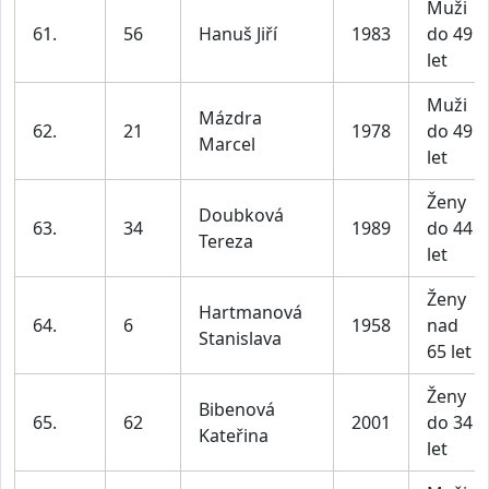
Muži
61.
56
Hanuš Jiří
1983
do 49
let
Muži
Mázdra
62.
21
1978
do 49
Marcel
let
Ženy
Doubková
63.
34
1989
do 44
Tereza
let
Ženy
Hartmanová
64.
6
1958
nad
Stanislava
65 let
Ženy
Bibenová
65.
62
2001
do 34
Kateřina
let