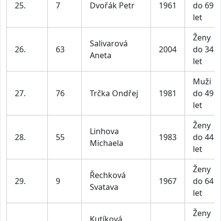
25.
7
Dvořák Petr
1961
do 69
let
Ženy
Salivarová
26.
63
2004
do 34
Aneta
let
Muži
27.
76
Trčka Ondřej
1981
do 49
let
Ženy
Linhova
28.
55
1983
do 44
Michaela
let
Ženy
Řechková
29.
9
1967
do 64
Svatava
let
Ženy
Kutíková