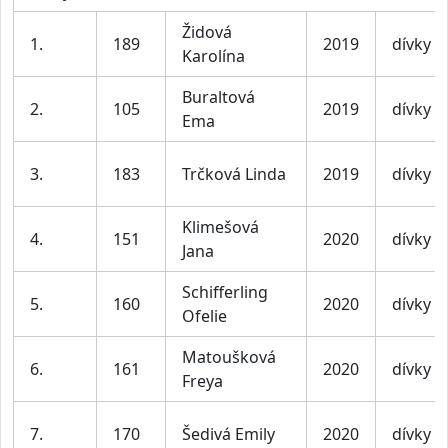
Židová
1.
189
2019
dívky
Karolína
Buraltová
2.
105
2019
dívky
Ema
3.
183
Trčková Linda
2019
dívky
Klimešová
4.
151
2020
dívky
Jana
Schifferling
5.
160
2020
dívky
Ofelie
Matoušková
6.
161
2020
dívky
Freya
7.
170
Šedivá Emily
2020
dívky