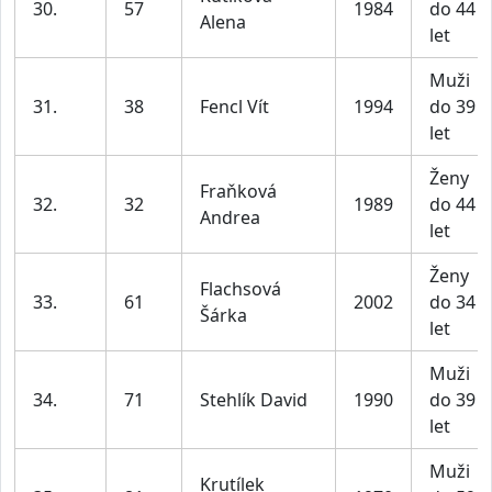
30.
57
1984
do 44
Alena
let
Muži
31.
38
Fencl Vít
1994
do 39
let
Ženy
Fraňková
32.
32
1989
do 44
Andrea
let
Ženy
Flachsová
33.
61
2002
do 34
Šárka
let
Muži
34.
71
Stehlík David
1990
do 39
let
Muži
Krutílek