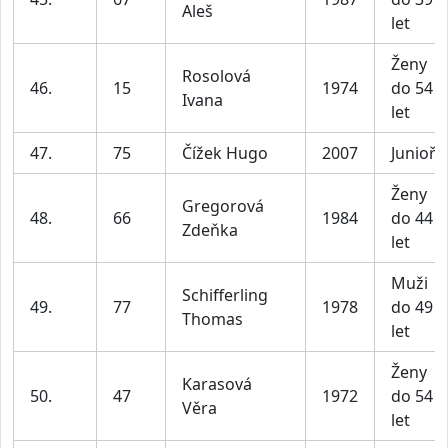
Aleš
let
Ženy
Rosolová
46.
15
1974
do 54
Ivana
let
47.
75
Čížek Hugo
2007
Junioři
Ženy
Gregorová
48.
66
1984
do 44
Zdeňka
let
Muži
Schifferling
49.
77
1978
do 49
Thomas
let
Ženy
Karasová
50.
47
1972
do 54
Věra
let