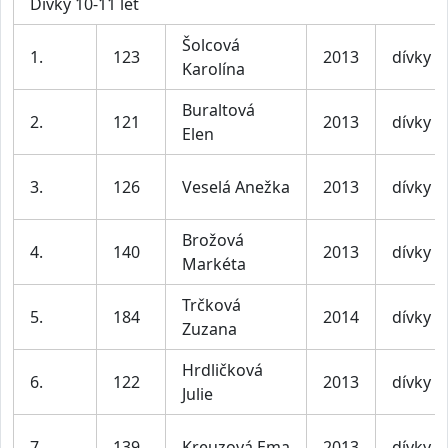
Dívky 10-11 let
Šolcová
1.
123
2013
dívky
Karolína
Buraltová
2.
121
2013
dívky
Elen
3.
126
Veselá Anežka
2013
dívky
Brožová
4.
140
2013
dívky
Markéta
Trčková
5.
184
2014
dívky
Zuzana
Hrdličková
6.
122
2013
dívky
Julie
7.
139
Kreuzová Ema
2013
dívky