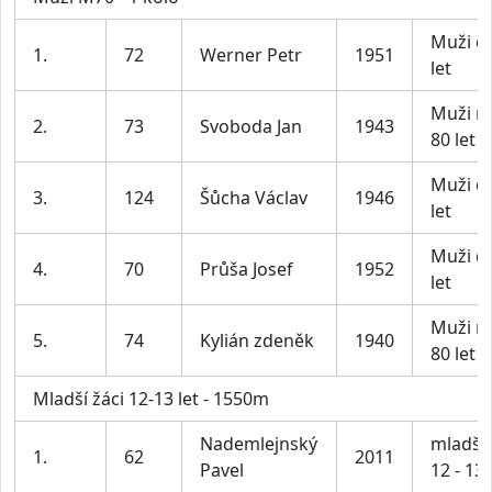
Muži d
1.
72
Werner Petr
1951
let
Muži n
2.
73
Svoboda Jan
1943
80 let
Muži d
3.
124
Šůcha Václav
1946
let
Muži d
4.
70
Průša Josef
1952
let
Muži n
5.
74
Kylián zdeněk
1940
80 let
Mladší žáci 12-13 let - 1550m
Nademlejnský
mladší 
1.
62
2011
Pavel
12 - 13 