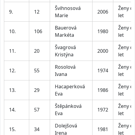
Švihnosová
Ženy d
9.
12
2006
Marie
let
Bauerová
Ženy d
10.
106
1980
Markéta
let
Švagrová
Ženy d
11.
20
2000
Kristýna
let
Rosolová
Ženy d
12.
55
1974
Ivana
let
Hacaperková
Ženy d
13.
29
1986
Eva
let
Štěpánková
Ženy d
14.
57
1972
Eva
let
Dolejšová
Ženy d
15.
34
1981
Irena
let