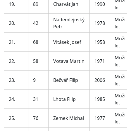
Muži d
19.
89
Charvát Jan
1990
let
Nademlejnský
Muži d
20.
42
1978
Petr
let
Muži d
21.
68
Vitásek Josef
1958
let
Muži d
22.
58
Votava Martin
1971
let
Muži d
23.
9
Bečvář Filip
2006
let
Muži d
24.
31
Lhota Filip
1985
let
Muži d
25.
76
Zemek Michal
1977
let