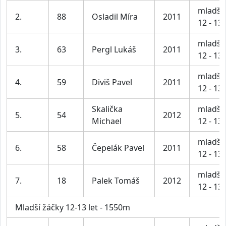
mladší 
2.
88
Osladil Míra
2011
12 - 13 
mladší 
3.
63
Pergl Lukáš
2011
12 - 13 
mladší 
4.
59
Diviš Pavel
2011
12 - 13 
Skalička
mladší 
5.
54
2012
Michael
12 - 13 
mladší 
6.
58
Čepelák Pavel
2011
12 - 13 
mladší 
7.
18
Palek Tomáš
2012
12 - 13 
Mladší žáčky 12-13 let - 1550m