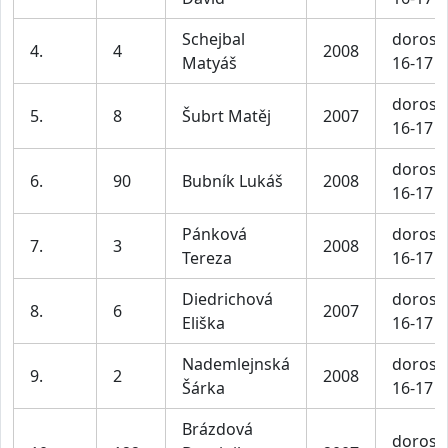
Schejbal
dorost
4.
4
2008
Matyáš
16-17 l
dorost
5.
8
Šubrt Matěj
2007
16-17 l
dorost
6.
90
Bubník Lukáš
2008
16-17 l
Pánková
dorost
7.
3
2008
Tereza
16-17 l
Diedrichová
dorost
8.
6
2007
Eliška
16-17 l
Nademlejnská
dorost
9.
2
2008
Šárka
16-17 l
Brázdová
dorost