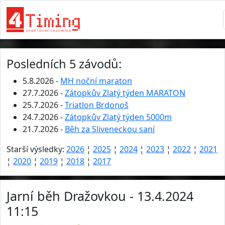
Posledních 5 závodů:
5.8.2026 -
MH noční maraton
27.7.2026 -
Zátopkův Zlatý týden MARATON
25.7.2026 -
Triatlon Brdonoš
24.7.2026 -
Zátopkův Zlatý týden 5000m
21.7.2026 -
Běh za Sliveneckou saní
Starší výsledky:
2026
¦
2025
¦
2024
¦
2023
¦
2022
¦
2021
¦
2020
¦
2019
¦
2018
¦
2017
Jarní běh Dražovkou - 13.4.2024
11:15