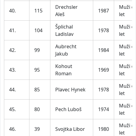
Drechsler
Muži d
40.
115
1987
Aleš
let
Šplichal
Muži d
41.
104
1978
Ladislav
let
Aubrecht
Muži d
42.
99
1984
Jakub
let
Kohout
Muži d
43.
95
1969
Roman
let
Muži d
44.
85
Plavec Hynek
1978
let
Muži d
45.
80
Pech Luboš
1974
let
Muži d
46.
39
Svojtka Libor
1980
let