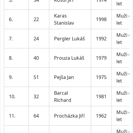
5.
54
Rosol Jiří
1974
let
Karas
Muži d
6.
22
1998
Stanislav
let
Muži d
7.
24
Pergler Lukáš
1992
let
Muži d
8.
40
Prouza Lukáš
1979
let
Muži d
9.
51
Pejša Jan
1975
let
Barcal
Muži d
10.
32
1981
Richard
let
Muži d
11.
64
Procházka Jiří
1962
let
Muži d