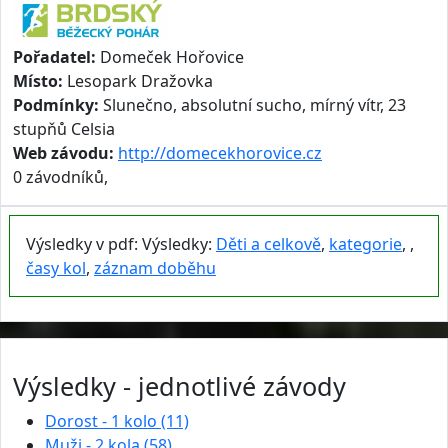
Pořadatel:
Domeček Hořovice
Místo:
Lesopark Dražovka
Podmínky:
Slunečno, absolutní sucho, mírný vítr, 23
stupňů Celsia
Web závodu:
http://domecekhorovice.cz
0 závodníků,
Výsledky v pdf: Výsledky:
Děti a celkově
,
kategorie
, ,
časy kol
,
záznam doběhu
Výsledky - jednotlivé závody
Dorost - 1 kolo (11)
Muži - 2 kola (58)