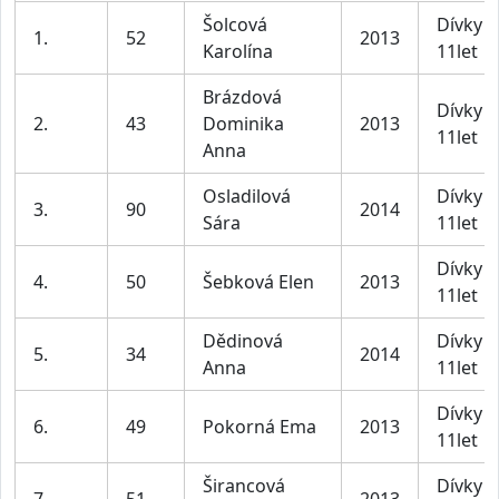
Šolcová
Dívky 1
1.
52
2013
Karolína
11let
Brázdová
Dívky 1
2.
43
Dominika
2013
11let
Anna
Osladilová
Dívky 1
3.
90
2014
Sára
11let
Dívky 1
4.
50
Šebková Elen
2013
11let
Dědinová
Dívky 1
5.
34
2014
Anna
11let
Dívky 1
6.
49
Pokorná Ema
2013
11let
Širancová
Dívky 1