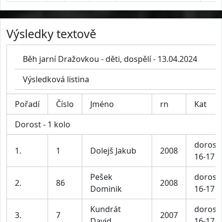
Výsledky textově
Běh jarní Dražovkou - děti, dospělí - 13.04.2024
Výsledková listina
Pořadí
Číslo
Jméno
rn
Kat
Dorost - 1 kolo
dorost
1.
1
Dolejš Jakub
2008
16-17 l
Pešek
dorost
2.
86
2008
Dominik
16-17 l
Kundrát
dorost
3.
7
2007
David
16-17 l