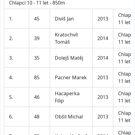
Chlapci 10 - 11 let - 850m
Chlapci
1.
45
Diviš Jan
2013
11 let
Kratochvíl
Chlapci
2.
39
2014
Tomáš
11 let
Chlapci
3.
35
Dolejš Matěj
2014
11 let
Chlapci
4.
85
Pacner Marek
2013
11 let
Hacaperka
Chlapci
5.
46
2013
Filip
11 let
Chlapci
6.
48
Obšil Michal
2013
11 let
Chlapci