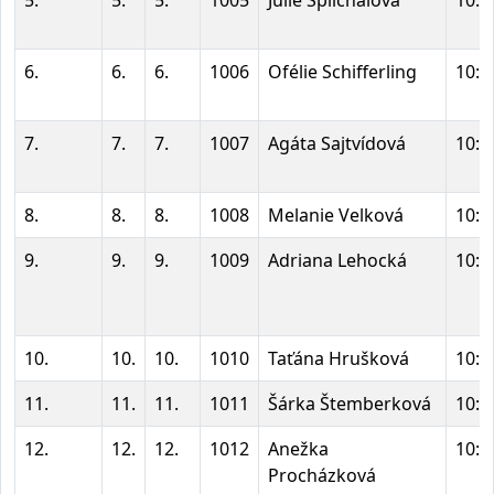
5.
5.
5.
1005
Julie Šplíchalová
10:0
6.
6.
6.
1006
Ofélie Schifferling
10:0
7.
7.
7.
1007
Agáta Sajtvídová
10:0
8.
8.
8.
1008
Melanie Velková
10:0
9.
9.
9.
1009
Adriana Lehocká
10:0
10.
10.
10.
1010
Taťána Hrušková
10:0
11.
11.
11.
1011
Šárka Štemberková
10:0
12.
12.
12.
1012
Anežka
10:0
Procházková