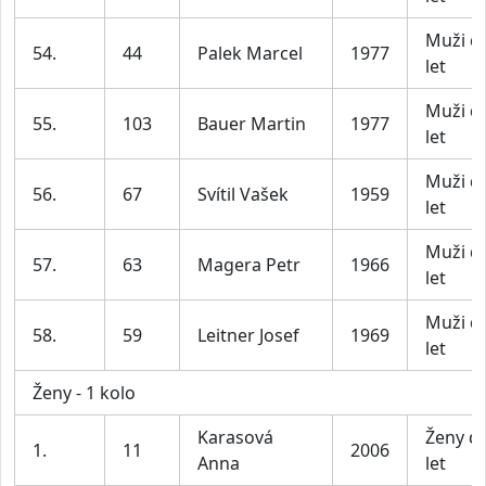
Muži d
54.
44
Palek Marcel
1977
let
Muži d
55.
103
Bauer Martin
1977
let
Muži d
56.
67
Svítil Vašek
1959
let
Muži d
57.
63
Magera Petr
1966
let
Muži d
58.
59
Leitner Josef
1969
let
Ženy - 1 kolo
Karasová
Ženy d
1.
11
2006
Anna
let