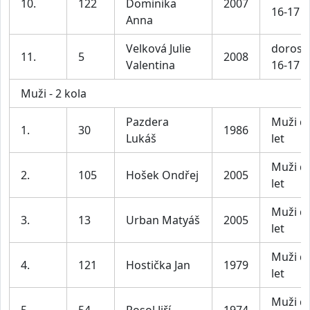
10.
122
Dominika
2007
16-17 l
Anna
Velková Julie
dorost
11.
5
2008
Valentina
16-17 l
Muži - 2 kola
Pazdera
Muži d
1.
30
1986
Lukáš
let
Muži d
2.
105
Hošek Ondřej
2005
let
Muži d
3.
13
Urban Matyáš
2005
let
Muži d
4.
121
Hostička Jan
1979
let
Muži d