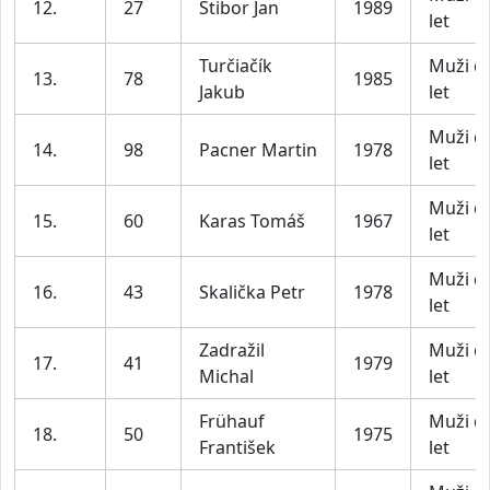
12.
27
Stibor Jan
1989
let
Turčiačík
Muži d
13.
78
1985
Jakub
let
Muži d
14.
98
Pacner Martin
1978
let
Muži d
15.
60
Karas Tomáš
1967
let
Muži d
16.
43
Skalička Petr
1978
let
Zadražil
Muži d
17.
41
1979
Michal
let
Frühauf
Muži d
18.
50
1975
František
let