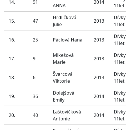
14.
91
2014
ANNA
11let
Hrdličková
Dívky 1
15.
47
2013
Julie
11let
Dívky 1
16.
25
Páclová Hana
2013
11let
Mikešová
Dívky 1
17.
9
2013
Marie
11let
Švarcová
Dívky 1
18.
6
2013
Viktorie
11let
Dolejšová
Dívky 1
19.
36
2014
Emily
11let
Laštovičková
Dívky 1
20.
40
2014
Antonie
11let