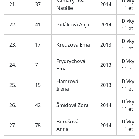
Kamarýtová
Dívky 1
21.
37
2014
Natálie
11let
Dívky 1
22.
41
Poláková Anja
2014
11let
Dívky 1
23.
17
Kreuzová Ema
2013
11let
Frydrychová
Dívky 1
24.
7
2013
Ema
11let
Hamrová
Dívky 1
25.
15
2013
Irena
11let
Dívky 1
26.
42
Šmídová Zora
2014
11let
Burešová
Dívky 1
27.
78
2014
Anna
11let