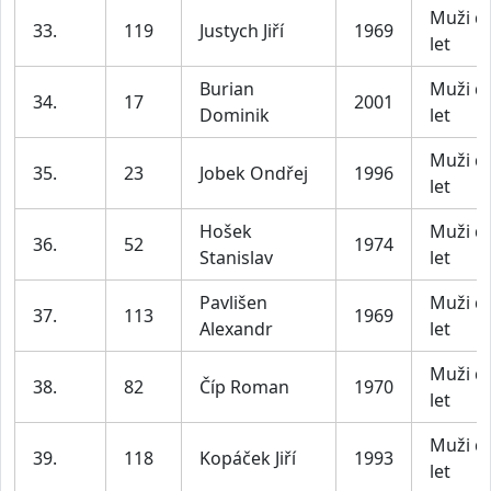
Muži d
33.
119
Justych Jiří
1969
let
Burian
Muži d
34.
17
2001
Dominik
let
Muži d
35.
23
Jobek Ondřej
1996
let
Hošek
Muži d
36.
52
1974
Stanislav
let
Pavlišen
Muži d
37.
113
1969
Alexandr
let
Muži d
38.
82
Číp Roman
1970
let
Muži d
39.
118
Kopáček Jiří
1993
let