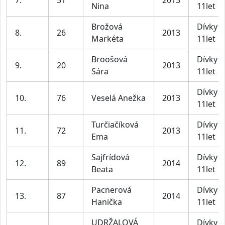
7.
51
2013
Nina
11let
Brožová
Dívky 1
8.
26
2013
Markéta
11let
Broošová
Dívky 1
9.
20
2013
Sára
11let
Dívky 1
10.
76
Veselá Anežka
2013
11let
Turčiačíková
Dívky 1
11.
72
2013
Ema
11let
Sajfrídová
Dívky 1
12.
89
2014
Beata
11let
Pacnerová
Dívky 1
13.
87
2014
Hanička
11let
UDRŽALOVÁ
Dívky 1