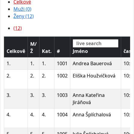
Celkové
Muži (0)
Ženy (12)
(12)
M/
Celkově
Ž
Kat.
#
Jméno
čas
1.
1.
1.
1001
Andrea Bauerová
10:0
2.
2.
2.
1002
Eliška Houžvičková
10:0
3.
3.
3.
1003
Anna Kateřina
10:0
Jiráňová
4.
4.
4.
1004
Anna Šplíchalová
10:0