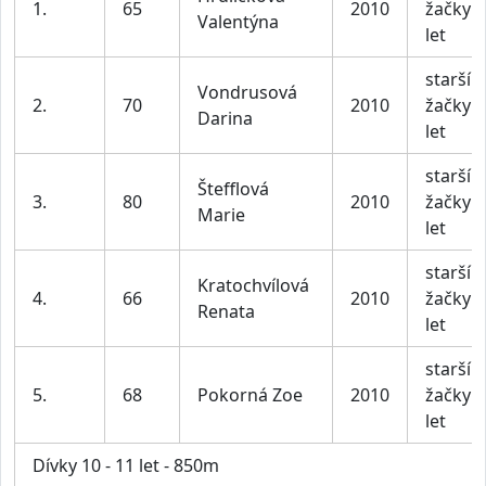
1.
65
2010
žačky 1
Valentýna
let
starší
Vondrusová
2.
70
2010
žačky 1
Darina
let
starší
Štefflová
3.
80
2010
žačky 1
Marie
let
starší
Kratochvílová
4.
66
2010
žačky 1
Renata
let
starší
5.
68
Pokorná Zoe
2010
žačky 1
let
Dívky 10 - 11 let - 850m