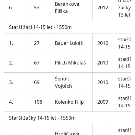
mladší
Beránková
6.
53
2012
žačky 1
Eliška
13 let
Starší žáci 14-15 let - 1550m
starší ž
1.
27
Bauer Lukáš
2010
14-15 l
starší ž
2.
67
Pilich Mikuláš
2010
14-15 l
Šenolt
starší ž
3.
69
2010
Vojtěch
14-15 l
starší ž
4.
108
Kolenko Filip
2009
14-15 l
Starší žačky 14-15 let - 1550m
starší
Hrdličková