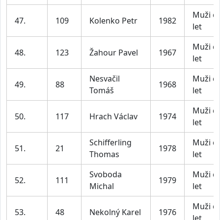
Muži d
47.
109
Kolenko Petr
1982
let
Muži d
48.
123
Žahour Pavel
1967
let
Nesvačil
Muži d
49.
88
1968
Tomáš
let
Muži d
50.
117
Hrach Václav
1974
let
Schifferling
Muži d
51.
21
1978
Thomas
let
Svoboda
Muži d
52.
111
1979
Michal
let
Muži d
53.
48
Nekolný Karel
1976
let