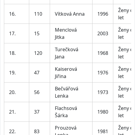
Ženy d
16.
110
Vítková Anna
1996
let
Menclová
Ženy d
17.
15
2003
Jitka
let
Turečková
Ženy d
18.
120
1968
Jana
let
Kaiserová
Ženy d
19.
47
1976
Jiřina
let
Bečvářová
Ženy d
20.
56
1973
Lenka
let
Flachsová
Ženy d
21.
37
1980
Šárka
let
Prouzová
Ženy d
22.
83
1981