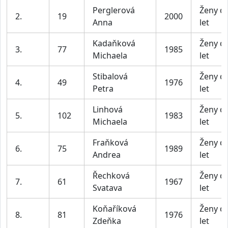
Perglerová
Ženy d
2.
19
2000
Anna
let
Kadaňková
Ženy d
3.
77
1985
Michaela
let
Stibalová
Ženy d
4.
49
1976
Petra
let
Linhová
Ženy d
5.
102
1983
Michaela
let
Fraňková
Ženy d
6.
75
1989
Andrea
let
Řechková
Ženy d
7.
61
1967
Svatava
let
Koňaříková
Ženy d
8.
81
1976
Zdeňka
let