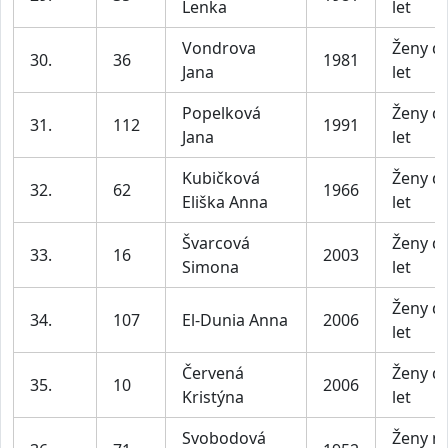
Lenka
let
Vondrova
Ženy d
30.
36
1981
Jana
let
Popelková
Ženy d
31.
112
1991
Jana
let
Kubičková
Ženy d
32.
62
1966
Eliška Anna
let
Švarcová
Ženy d
33.
16
2003
Simona
let
Ženy d
34.
107
El-Dunia Anna
2006
let
Červená
Ženy d
35.
10
2006
Kristýna
let
Svobodová
Ženy n