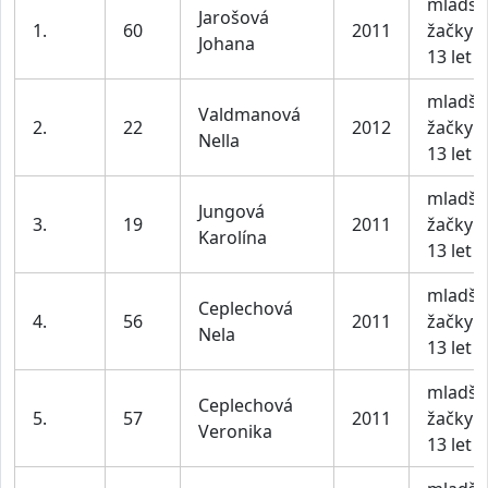
mladší
Jarošová
1.
60
2011
žačky 1
Johana
13 let
mladší
Valdmanová
2.
22
2012
žačky 1
Nella
13 let
mladší
Jungová
3.
19
2011
žačky 1
Karolína
13 let
mladší
Ceplechová
4.
56
2011
žačky 1
Nela
13 let
mladší
Ceplechová
5.
57
2011
žačky 1
Veronika
13 let