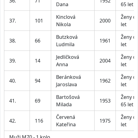
36.
71
1952
Dana
65 let
Kinclová
Ženy d
37.
101
2000
Nikola
let
Butzková
Ženy d
38.
66
1961
Ludmila
let
Jedličková
Ženy d
39.
14
2004
Anna
let
Beránková
Ženy d
40.
94
1962
Jaroslava
let
Bartošová
Ženy n
41.
69
1953
Milada
65 let
Červená
Ženy d
42.
116
1975
Kateřina
let
Muži M70 - 1 kolo