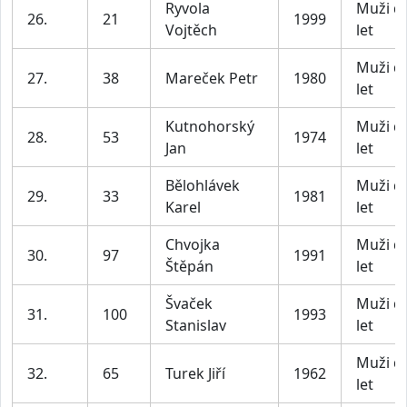
Ryvola
Muži d
26.
21
1999
Vojtěch
let
Muži d
27.
38
Mareček Petr
1980
let
Kutnohorský
Muži d
28.
53
1974
Jan
let
Bělohlávek
Muži d
29.
33
1981
Karel
let
Chvojka
Muži d
30.
97
1991
Štěpán
let
Švaček
Muži d
31.
100
1993
Stanislav
let
Muži d
32.
65
Turek Jiří
1962
let