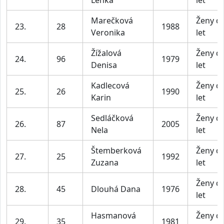
Lenka
let
Marečková
Ženy d
23.
28
1988
Veronika
let
Žížalová
Ženy d
24.
96
1979
Denisa
let
Kadlecová
Ženy d
25.
26
1990
Karin
let
Sedláčková
Ženy d
26.
87
2005
Nela
let
Štemberková
Ženy d
27.
25
1992
Zuzana
let
Ženy d
28.
45
Dlouhá Dana
1976
let
Hasmanová
Ženy d
29.
35
1981