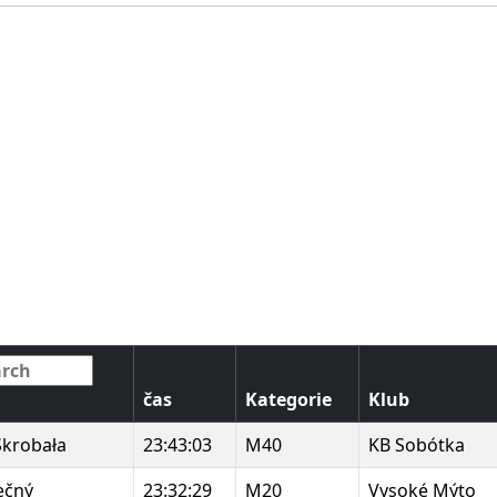
čas
Kategorie
Klub
Skrobała
23:43:03
M40
KB Sobótka
ečný
23:32:29
M20
Vysoké Mýto