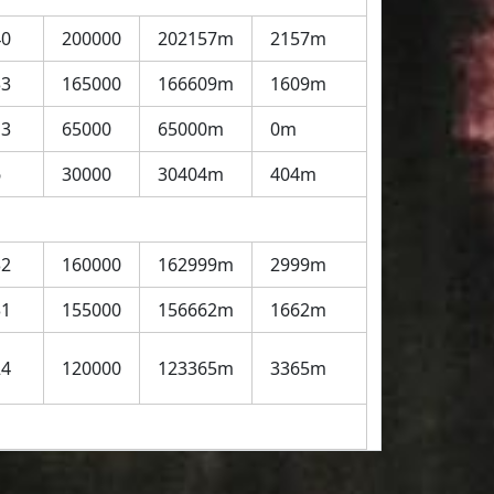
40
200000
202157m
2157m
33
165000
166609m
1609m
13
65000
65000m
0m
6
30000
30404m
404m
32
160000
162999m
2999m
31
155000
156662m
1662m
24
120000
123365m
3365m