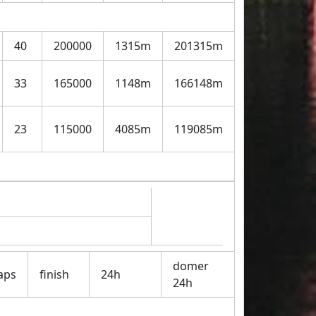
40
200000
1315m
201315m
33
165000
1148m
166148m
23
115000
4085m
119085m
domer
aps
finish
24h
24h