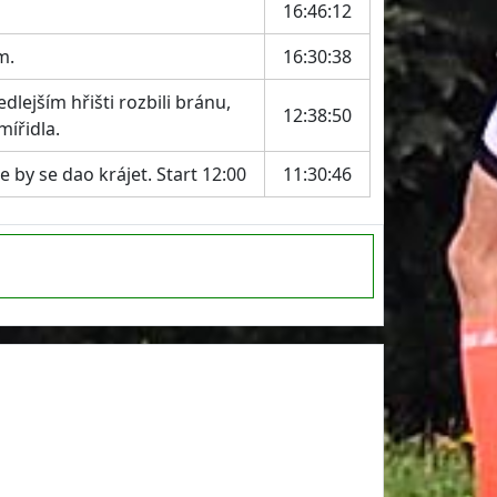
16:46:12
m.
16:30:38
lejším hřišti rozbili bránu,
12:38:50
mířidla.
e by se dao krájet. Start 12:00
11:30:46