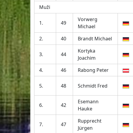
Muži
Vorwerg
1.
49
Michael
2.
40
Brandt Michael
Kortyka
3.
44
Joachim
4.
46
Rabong Peter
5.
48
Schmidt Fred
Esemann
6.
42
Hauke
Rupprecht
7.
47
Jürgen