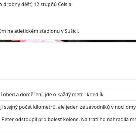
no drobný déšť, 12 stupňů Celsia
m na atletickém stadionu v Sušici.
í oběd a doměření, jde o každý metr i knedlík.
í stejný počet kilometrů, ale jeden ze závodníků v noci om
Peter odstoupil pro bolest kolene. Na trati ho nahradila 