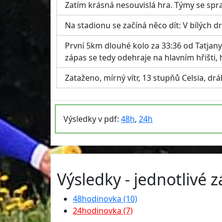
Zatím krásná nesouvislá hra. Týmy se spr
Na stadionu se začíná něco dít: V bílých
První 5km dlouhé kolo za 33:36 od Tatjany 
zápas se tedy odehraje na hlavním hřišti, 
Zataženo, mírný vítr, 13 stupňů Celsia, drá
Výsledky v pdf:
48h
,
24h
Výsledky - jednotlivé 
48hodinovka (10)
24hodinovka (7)