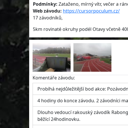
Podmínky:
Zataženo, mírný vítr, večer a rá
Web závodu:
https://cursorpoculum.cz/
17 závodníků,
5km rovinaté okruhy podél Otavy včetně 400
Komentáře závodu:
Probíhá nejdůležitější bod akce: Pozávodn
4 hodiny do konce závodu. 2 závodníci maj
Dlouho vedoucí rakouský závodík Rabong 
běžící 24hodinovku.