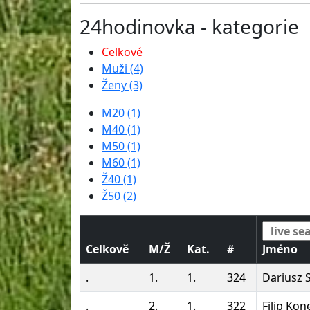
24hodinovka - kategorie
Celkové
Muži (4)
Ženy (3)
M20 (1)
M40 (1)
M50 (1)
M60 (1)
Ž40 (1)
Ž50 (2)
Celkově
M/Ž
Kat.
#
Jméno
.
1.
1.
324
Dariusz 
.
2.
1.
322
Filip Kon