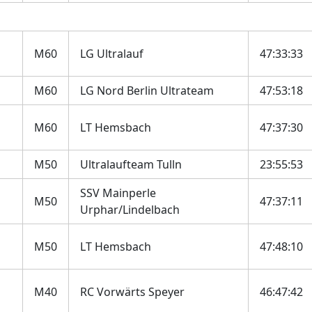
M60
LG Ultralauf
47:33:33
M60
LG Nord Berlin Ultrateam
47:53:18
M60
LT Hemsbach
47:37:30
M50
Ultralaufteam Tulln
23:55:53
SSV Mainperle
M50
47:37:11
Urphar/Lindelbach
M50
LT Hemsbach
47:48:10
M40
RC Vorwärts Speyer
46:47:42