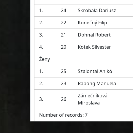
1.
24
Skrobała Dariusz
2.
22
Konečný Filip
3.
21
Dohnal Robert
4.
20
Kotek Silvester
Ženy
1.
25
Szalontai Anikó
2.
23
Rabong Manuela
Zámečníková
3.
26
Miroslava
Number of records: 7