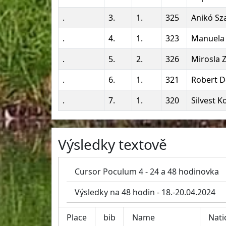
.
3.
1.
325
Anikó Sz
.
4.
1.
323
Manuela
.
5.
2.
326
Mirosla 
.
6.
1.
321
Robert D
.
7.
1.
320
Silvest K
Výsledky textově
Cursor Poculum 4 - 24 a 48 hodinovka
Výsledky na 48 hodin - 18.-20.04.2024
Place
bib
Name
Nati