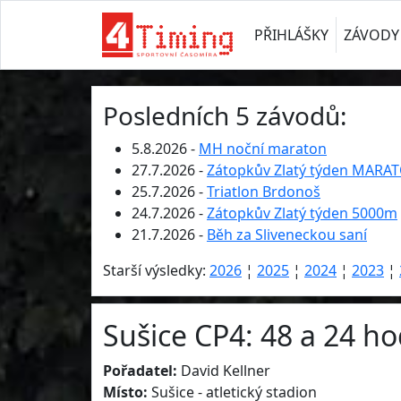
PŘIHLÁŠKY
ZÁVODY
Posledních 5 závodů:
5.8.2026 -
MH noční maraton
27.7.2026 -
Zátopkův Zlatý týden MARA
25.7.2026 -
Triatlon Brdonoš
24.7.2026 -
Zátopkův Zlatý týden 5000m
21.7.2026 -
Běh za Sliveneckou saní
Starší výsledky:
2026
¦
2025
¦
2024
¦
2023
¦
Sušice CP4: 48 a 24 ho
Pořadatel:
David Kellner
Místo:
Sušice - atletický stadion