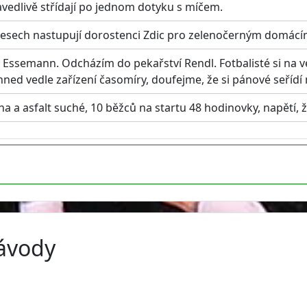
avedlivě střídají po jednom dotyku s míčem.
 dresech nastupují dorostenci Zdic pro zelenočerným domácí
Essemann. Odcházím do pekařství Rendl. Fotbalisté si na ved
hned vedle zařízení časomíry, doufejme, že si pánové seřídí 
ha a asfalt suché, 10 běžců na startu 48 hodinovky, napětí, ž
závody