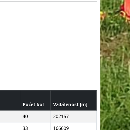
Počet kol
Vzdálenost [m]
40
202157
33
166609