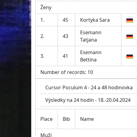
Ženy
1.
45
Kortyka Sara
Esemann
2.
43
Tatjana
Esemann
3.
41
Bettina
Number of records: 10
Cursor Poculum 4 - 24 a 48 hodinovka
Výsledky na 24 hodin - 18.-20.04.2024
Place
Bib
Name
Muži