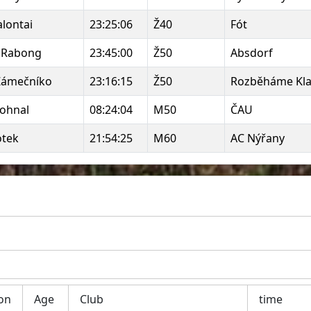
alontai
23:25:06
Ž40
Fót
 Rabong
23:45:00
Ž50
Absdorf
Zámečníko
23:16:15
Ž50
Rozběháme Kla
ohnal
08:24:04
M50
ČAU
otek
21:54:25
M60
AC Nýřany
on
Age
Club
time