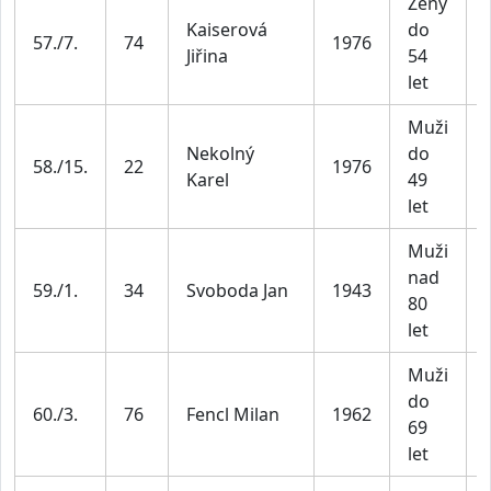
Ženy
Kaiserová
do
57./7.
74
1976
Jiřina
54
let
Muži
Nekolný
do
58./15.
22
1976
Karel
49
let
Muži
nad
59./1.
34
Svoboda Jan
1943
80
let
Muži
do
60./3.
76
Fencl Milan
1962
69
let