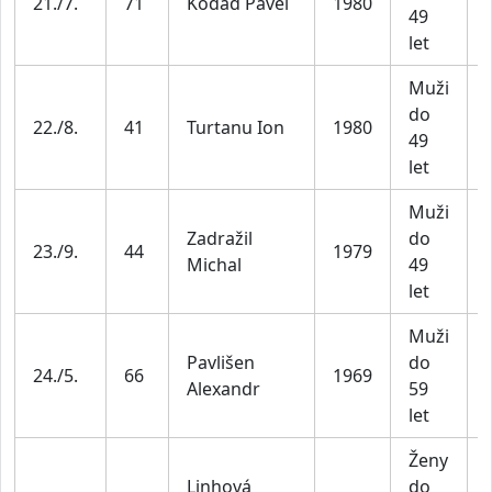
21./7.
71
Kodad Pavel
1980
49
let
Muži
do
22./8.
41
Turtanu Ion
1980
49
let
Muži
Zadražil
do
23./9.
44
1979
Michal
49
let
Muži
Pavlišen
do
24./5.
66
1969
Alexandr
59
let
Ženy
Linhová
do