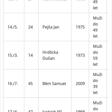
49
let
Muži
do
14./5.
24
Pejša Jan
1975
49
let
Muži
Hrdlicka
do
15./3.
14
1973
Dušan
59
let
Muži
do
16./7.
45
Bém Samuel
2009
39
let
Muži
do
17./4.
47
Justych Jiří
1969