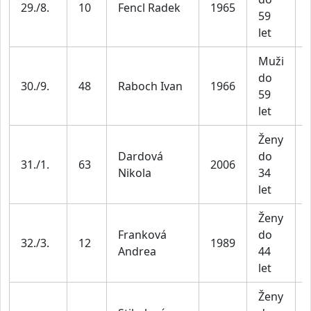
29./8.
10
Fencl Radek
1965
59
let
Muži
do
30./9.
48
Raboch Ivan
1966
59
let
Ženy
Dardová
do
31./1.
63
2006
Nikola
34
let
Ženy
Franková
do
32./3.
12
1989
Andrea
44
let
Ženy