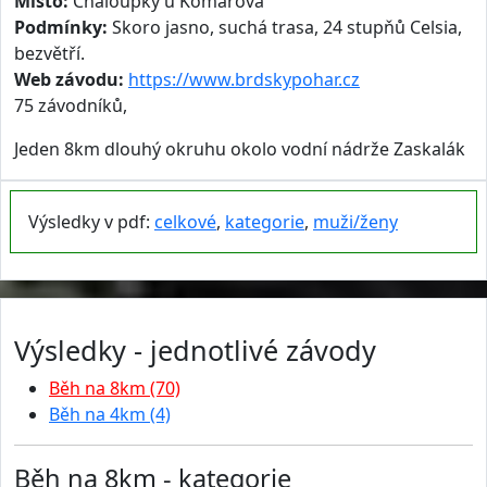
Místo:
Chaloupky u Komárova
Podmínky:
Skoro jasno, suchá trasa, 24 stupňů Celsia,
bezvětří.
Web závodu:
https://www.brdskypohar.cz
75 závodníků,
Jeden 8km dlouhý okruhu okolo vodní nádrže Zaskalák
Výsledky v pdf:
celkové
,
kategorie
,
muži/ženy
Výsledky - jednotlivé závody
Běh na 8km (70)
Běh na 4km (4)
Běh na 8km - kategorie