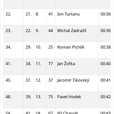
22.
21.
8.
41
Ion Turtanu
00:36:
23.
22.
9.
44
Michal Zadražil
00:36:
34.
29.
10.
25
Roman Pichlík
00:38:
41.
34.
11.
77
Jan Žofka
00:40:
45.
37.
12.
37
Jaromír Tikovský
00:41:
48.
39.
13.
75
Pavel Hodek
00:42:
54.
41.
14.
67
Jiří Charvát
00:43: