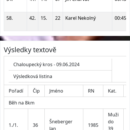
58.
42.
15.
22
Karel Nekolný
00:45:
Výsledky textově
Chaloupecký kros - 09.06.2024
Výsledková listina
Pořadí
Čip
Jméno
RN
Kat.
Běh na 8km
Muži
Šneberger
do
1./1.
36
1985
Jan
39