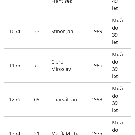
František
49
let
Muži
do
10./4.
33
Stibor Jan
1989
39
let
Muži
Cipro
do
11./5.
7
1986
Miroslav
39
let
Muži
do
12./6.
69
Charvát Jan
1998
39
let
Muži
do
13./4.
21
Marík Michal
1975