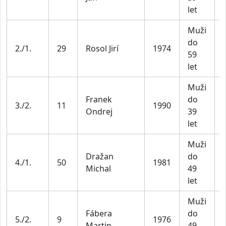
let
Muži
do
2./1.
29
Rosol Jirí
1974
59
let
Muži
Franek
do
3./2.
11
1990
Ondrej
39
let
Muži
Dražan
do
4./1.
50
1981
Michal
49
let
Muži
Fábera
do
5./2.
9
1976
Martin
49