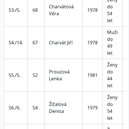
Charvátová
do
53./5.
68
1978
Věra
54
let
Muži
do
54./14.
67
Charvát Jiří
1978
49
let
Ženy
Prouzová
do
55./5.
52
1981
Lenka
44
let
Ženy
Žížalová
do
56./6.
54
1979
Denisa
54
let