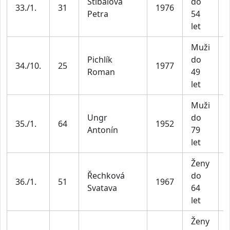
Stibalová
do
33./1.
31
1976
Petra
54
let
Muži
Pichlík
do
34./10.
25
1977
Roman
49
let
Muži
Ungr
do
35./1.
64
1952
Antonín
79
let
Ženy
Řechková
do
36./1.
51
1967
Svatava
64
let
Ženy