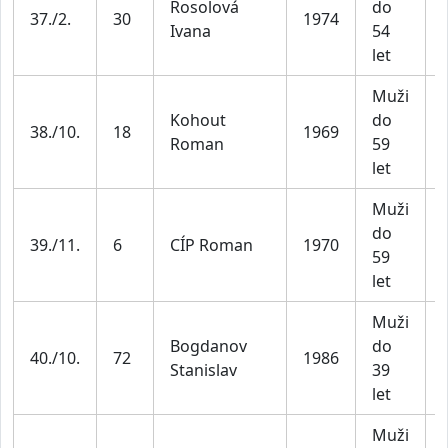
Rosolová
do
37./2.
30
1974
Ivana
54
let
Muži
Kohout
do
38./10.
18
1969
Roman
59
let
Muži
do
39./11.
6
CÍP Roman
1970
59
let
Muži
Bogdanov
do
40./10.
72
1986
Stanislav
39
let
Muži