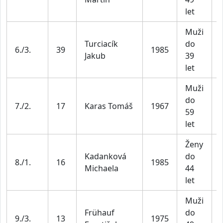
let
Muži
Turciacík
do
6./3.
39
1985
Jakub
39
let
Muži
do
7./2.
17
Karas Tomáš
1967
59
let
Ženy
Kadanková
do
8./1.
16
1985
Michaela
44
let
Muži
Frühauf
do
9./3.
13
1975