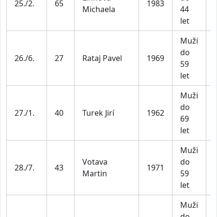
25./2.
65
1983
Michaela
44
let
Muži
do
26./6.
27
Rataj Pavel
1969
59
let
Muži
do
27./1.
40
Turek Jirí
1962
69
let
Muži
Votava
do
28./7.
43
1971
Martin
59
let
Muži
do