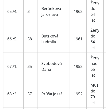
Ženy
Beránková
do
65./4.
3
1962
Jaroslava
64
let
Ženy
Butzková
do
66./5.
58
1961
Ludmila
64
let
Ženy
Svobodová
nad
67./1.
35
1952
Dana
65
let
Muži
do
68./2.
57
Průša Josef
1952
79
let