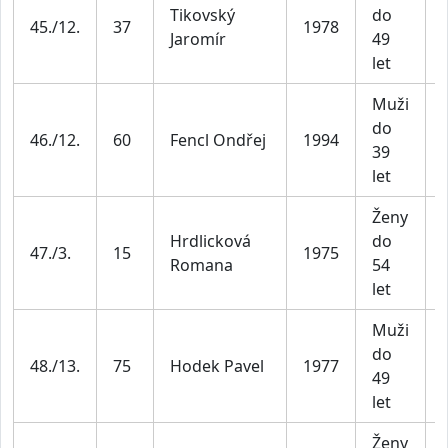
Tikovský
do
45./12.
37
1978
Jaromír
49
let
Muži
do
46./12.
60
Fencl Ondřej
1994
39
let
Ženy
Hrdlicková
do
47./3.
15
1975
Romana
54
let
Muži
do
48./13.
75
Hodek Pavel
1977
49
let
Ženy