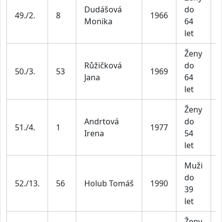
Dudášová
do
49./2.
8
1966
Monika
64
let
Ženy
Růžičková
do
50./3.
53
1969
Jana
64
let
Ženy
Andrtová
do
51./4.
1
1977
Irena
54
let
Muži
do
52./13.
56
Holub Tomáš
1990
39
let
Ženy