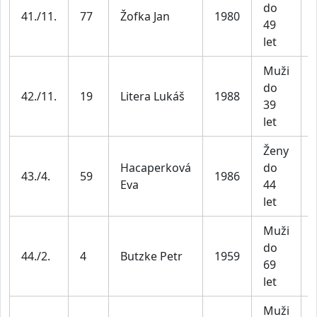
do
41./11.
77
Žofka Jan
1980
49
let
Muži
do
42./11.
19
Litera Lukáš
1988
39
let
Ženy
Hacaperková
do
43./4.
59
1986
Eva
44
let
Muži
do
44./2.
4
Butzke Petr
1959
69
let
Muži