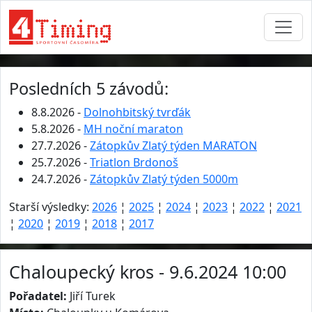
Posledních 5 závodů:
8.8.2026 -
Dolnohbitský tvrďák
5.8.2026 -
MH noční maraton
27.7.2026 -
Zátopkův Zlatý týden MARATON
25.7.2026 -
Triatlon Brdonoš
24.7.2026 -
Zátopkův Zlatý týden 5000m
Starší výsledky:
2026
¦
2025
¦
2024
¦
2023
¦
2022
¦
2021
¦
2020
¦
2019
¦
2018
¦
2017
Chaloupecký kros - 9.6.2024 10:00
Pořadatel:
Jiří Turek