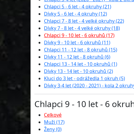
Chlapci 5 - 6 let - 4 okruhy (21)
Dívky 5 - 6 let - 4 okruhy (12)
Chlapci 7 - 8 let - 4 velké okruhy (22)
Dívky 7 - 8 let - 4 velké okruhy (18)
Chlapci 9 - 10 let - 6 okruhů (17)
Dívky 9 - 10 let - 6 okruhů (11)
Chlapci 11 - 12 let - 8 okruhů (15)
Dívky 11 - 12 let - 8 okruhů (6)
Chlapci 13 - 14 let - 10 okruhů (1)
Dívky 13 - 14 let - 10 okruhů (2)
Kluci do 3 let - odrážedla 1 okruh (5)
Dívky 3-4 let (2020 - 2021) - kola 2 okruhy
Chlapci 9 - 10 let - 6 okru
Celkové
Muži (17)
Ženy (0)