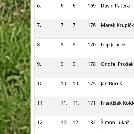
6.
6.
6.
169
David Patera
7.
7.
7.
176
Marek Krupič
8.
8.
8.
170
Filip Jiráček
9.
9.
9.
178
Ondřej Prošek
10.
10.
10.
175
Jan Bureš
11.
11.
11.
171
František Kol
12.
12.
12.
182
Šimon Lukáš