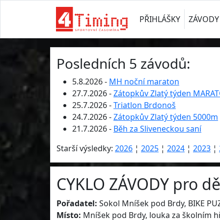
PŘIHLÁŠKY
ZÁVODY
Posledních 5 závodů:
5.8.2026 -
MH noční maraton
27.7.2026 -
Zátopkův Zlatý týden MARA
25.7.2026 -
Triatlon Brdonoš
24.7.2026 -
Zátopkův Zlatý týden 5000m
21.7.2026 -
Běh za Sliveneckou saní
Starší výsledky:
2026
¦
2025
¦
2024
¦
2023
¦
CYKLO ZÁVODY pro děti
Pořadatel:
Sokol Mníšek pod Brdy, BIKE PU
Místo:
Mníšek pod Brdy, louka za školním h