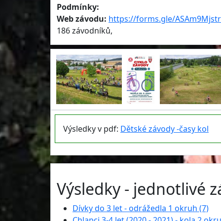
Podmínky:
Web závodu:
https://forms.gle/ASAm9Mjst
186 závodníků,
Výsledky v pdf:
Dětské závody -časy kol
Výsledky - jednotlivé 
Dívky do 3 let - odrážedla 1 okruh (7)
Chlapci 3-4 let (2020 - 2021) - kola 2 okru