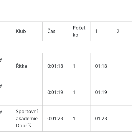
Počet
Klub
Čas
1
2
kol
y
Řitka
0:01:18
1
01:18
y
0:01:19
1
01:19
y
Sportovní
akademie
0:01:23
1
01:23
Dobříš