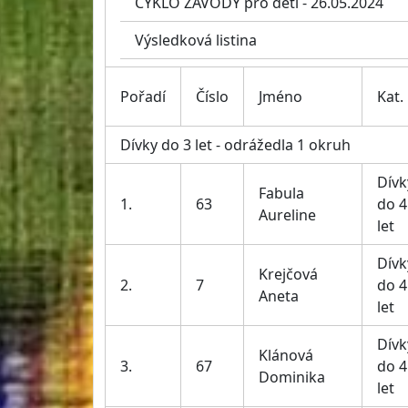
CYKLO ZÁVODY pro děti - 26.05.2024
Výsledková listina
Pořadí
Číslo
Jméno
Kat.
Dívky do 3 let - odrážedla 1 okruh
Dívk
Fabula
1.
63
do 4
Aureline
let
Dívk
Krejčová
2.
7
do 4
Aneta
let
Dívk
Klánová
3.
67
do 4
Dominika
let