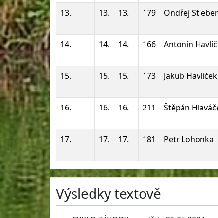
13.
13.
13.
179
Ondřej Stieber
14.
14.
14.
166
Antonín Havlí
15.
15.
15.
173
Jakub Havlíček
16.
16.
16.
211
Štěpán Hlaváč
17.
17.
17.
181
Petr Lohonka
Výsledky textově