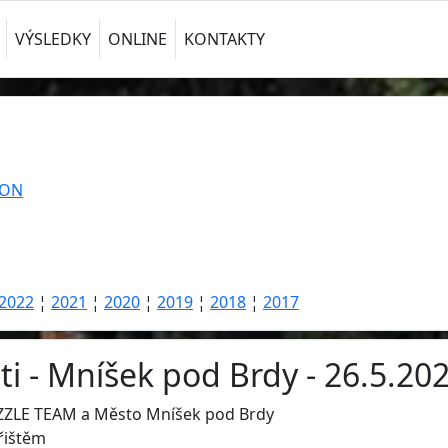
VÝSLEDKY
ONLINE
KONTAKTY
TON
2022
¦
2021
¦
2020
¦
2019
¦
2018
¦
2017
 - Mníšek pod Brdy - 26.5.202
ZZLE TEAM a Město Mníšek pod Brdy
řištěm