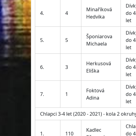
Dívk
Minaříková
4.
4
do 4
Hedvika
let
Dívk
Šponiarova
5.
5
do 4
Michaela
let
Dívk
Herkusová
6.
3
do 4
Eliška
let
Dívk
Foktová
7.
1
do 4
Adina
let
Chlapci 3-4 let (2020 - 2021) - kola 2 okruh
Chla
Kadlec
1.
110
do 4