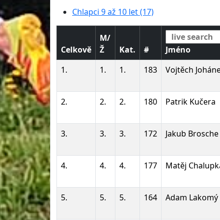
Chlapci 9 až 10 let (17)
M/
Celkově
Ž
Kat.
#
Jméno
1.
1.
1.
183
Vojtěch Johán
2.
2.
2.
180
Patrik Kučera
3.
3.
3.
172
Jakub Brosche
4.
4.
4.
177
Matěj Chalupk
5.
5.
5.
164
Adam Lakomý