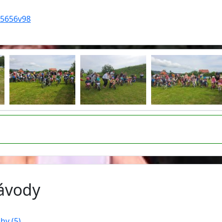
r5656v98
závody
hy (5)