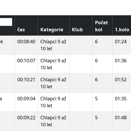
Počet
čas
Kategorie
Klub
kol
1.kolo
ek
00:08:40
Chlapci 9 až
6
01:24
10 let
00:10:07
Chlapci 9 až
6
01:36
10 let
00:10:21
Chlapci 9 až
6
01:52
10 let
a
00:09:04
Chlapci 9 až
5
01:35
10 let
00:09:22
Chlapci 9 až
5
01:48
10 let