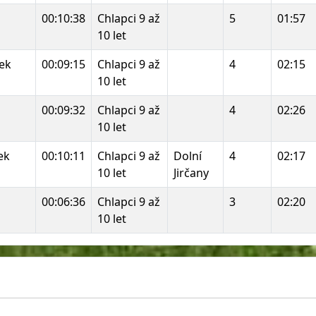
00:10:38
Chlapci 9 až
5
01:57
10 let
ček
00:09:15
Chlapci 9 až
4
02:15
10 let
00:09:32
Chlapci 9 až
4
02:26
10 let
ek
00:10:11
Chlapci 9 až
Dolní
4
02:17
10 let
Jirčany
00:06:36
Chlapci 9 až
3
02:20
10 let