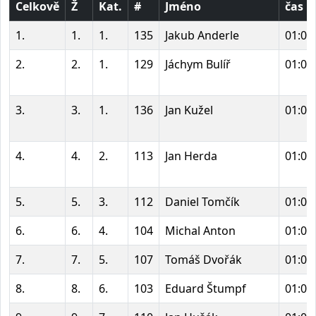
Celkově
Ž
Kat.
#
Jméno
čas
1.
1.
1.
135
Jakub Anderle
01:03
2.
2.
1.
129
Jáchym Bulíř
01:04
3.
3.
1.
136
Jan Kužel
01:04
4.
4.
2.
113
Jan Herda
01:04
5.
5.
3.
112
Daniel Tomčík
01:05
6.
6.
4.
104
Michal Anton
01:05
7.
7.
5.
107
Tomáš Dvořák
01:06
8.
8.
6.
103
Eduard Štumpf
01:06