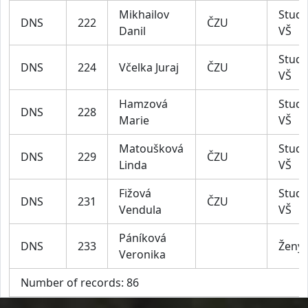
Mikhailov
Stude
DNS
222
ČZU
Danil
VŠ
Stude
DNS
224
Včelka Juraj
ČZU
VŠ
Hamzová
Stude
DNS
228
Marie
VŠ
Matoušková
Stude
DNS
229
ČZU
Linda
VŠ
Fižová
Stude
DNS
231
ČZU
Vendula
VŠ
Páníková
DNS
233
Ženy
Veronika
Number of records: 86