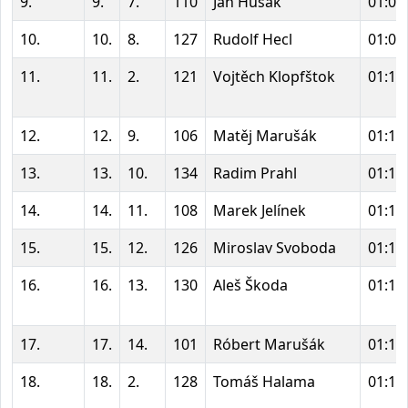
9.
9.
7.
110
Jan Hušák
01:07
10.
10.
8.
127
Rudolf Hecl
01:09
11.
11.
2.
121
Vojtěch Klopfštok
01:10
12.
12.
9.
106
Matěj Marušák
01:10
13.
13.
10.
134
Radim Prahl
01:11
14.
14.
11.
108
Marek Jelínek
01:13
15.
15.
12.
126
Miroslav Svoboda
01:14
16.
16.
13.
130
Aleš Škoda
01:14
17.
17.
14.
101
Róbert Marušák
01:15
18.
18.
2.
128
Tomáš Halama
01:17