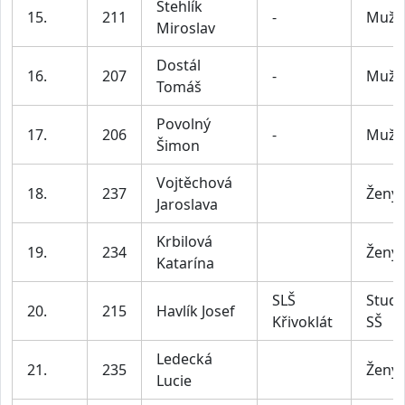
Stehlík
15.
211
-
Muži
Miroslav
Dostál
16.
207
-
Muži
Tomáš
Povolný
17.
206
-
Muži
Šimon
Vojtěchová
18.
237
Ženy
Jaroslava
Krbilová
19.
234
Ženy
Katarína
SLŠ
Stude
20.
215
Havlík Josef
Křivoklát
SŠ
Ledecká
21.
235
Ženy
Lucie