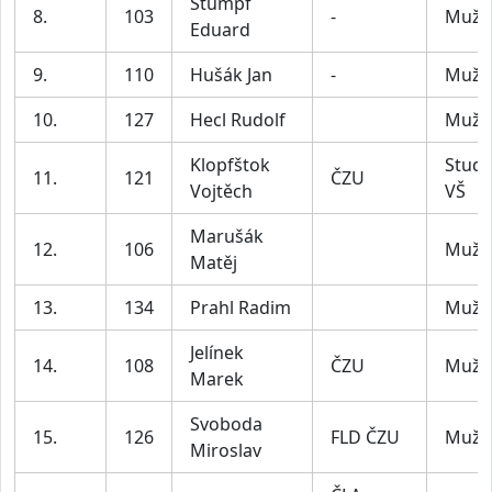
Štumpf
8.
103
-
Muži
Eduard
9.
110
Hušák Jan
-
Muži
10.
127
Hecl Rudolf
Muži
Klopfštok
Stude
11.
121
ČZU
Vojtěch
VŠ
Marušák
12.
106
Muži
Matěj
13.
134
Prahl Radim
Muži
Jelínek
14.
108
ČZU
Muži
Marek
Svoboda
15.
126
FLD ČZU
Muži
Miroslav