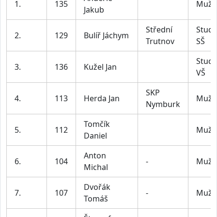
1.
135
Muži
Jakub
Střední
Stude
2.
129
Bulíř Jáchym
Trutnov
SŠ
Stude
3.
136
Kužel Jan
VŠ
SKP
4.
113
Herda Jan
Muži
Nymburk
Tomčík
5.
112
Muži
Daniel
Anton
6.
104
-
Muži
Michal
Dvořák
7.
107
-
Muži
Tomáš