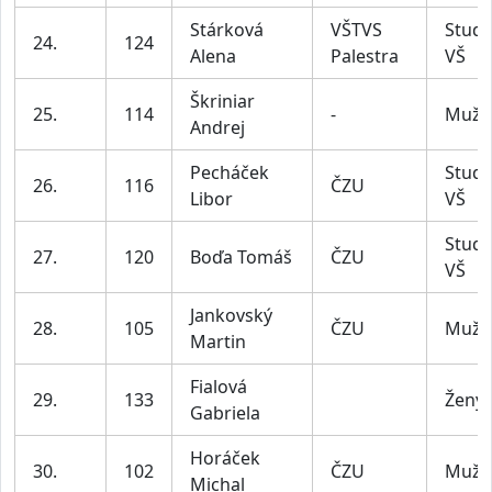
Stárková
VŠTVS
Stude
24.
124
Alena
Palestra
VŠ
Škriniar
25.
114
-
Muži
Andrej
Pecháček
Stude
26.
116
ČZU
Libor
VŠ
Stude
27.
120
Boďa Tomáš
ČZU
VŠ
Jankovský
28.
105
ČZU
Muži
Martin
Fialová
29.
133
Ženy
Gabriela
Horáček
30.
102
ČZU
Muži
Michal