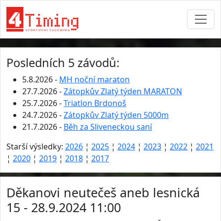
Posledních 5 závodů:
5.8.2026 -
MH noční maraton
27.7.2026 -
Zátopkův Zlatý týden MARATON
25.7.2026 -
Triatlon Brdonoš
24.7.2026 -
Zátopkův Zlatý týden 5000m
21.7.2026 -
Běh za Sliveneckou saní
Starší výsledky:
2026
¦
2025
¦
2024
¦
2023
¦
2022
¦
2021
¦
2020
¦
2019
¦
2018
¦
2017
Děkanovi neutečeš aneb lesnická
15 - 28.9.2024 11:00