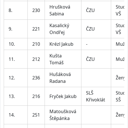
Hrušková
Stude
8.
230
ČZU
Sabina
VŠ
Kasalický
Stude
9.
221
ČZU
Ondřej
VŠ
10.
210
Krézl Jakub
-
Muži
Kušta
11.
212
ČZU
Muži
Tomáš
Hušáková
12.
236
Ženy
Radana
SLŠ
Stude
13.
216
Fryček Jakub
Křivoklát
SŠ
Matoušková
14.
251
Ženy
Štěpánka