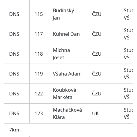
Budínský
Stude
DNS
115
ČZU
Jan
VŠ
Stude
DNS
117
Kühnel Dan
ČZU
VŠ
Michna
Stude
DNS
118
ČZU
Josef
VŠ
Stude
DNS
119
Všaha Adam
ČZU
VŠ
Koubková
Stude
DNS
122
ČZU
Markéta
VŠ
Macháčková
Stude
DNS
123
UK
Klára
VŠ
7km