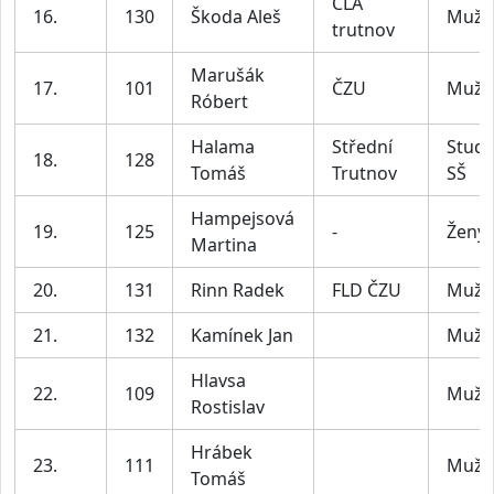
ČLA
16.
130
Škoda Aleš
Muži
trutnov
Marušák
17.
101
ČZU
Muži
Róbert
Halama
Střední
Stude
18.
128
Tomáš
Trutnov
SŠ
Hampejsová
19.
125
-
Ženy
Martina
20.
131
Rinn Radek
FLD ČZU
Muži
21.
132
Kamínek Jan
Muži
Hlavsa
22.
109
Muži
Rostislav
Hrábek
23.
111
Muži
Tomáš