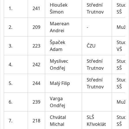
Hloušek
Střední
Stude
1.
241
Šimon
Trutnov
SŠ
Maerean
2.
209
-
Muži
Andrei
Špaček
Stude
3.
223
ČZU
Adam
VŠ
Myslivec
Střední
Stude
4.
242
Ondřej
Trutnov
SŠ
Střední
Stude
5.
244
Malý Filip
Trutnov
SŠ
Varga
6.
239
Muži
Ondřej
Chvátal
SLŠ
Stude
7.
218
Michal
Křivoklát
SŠ