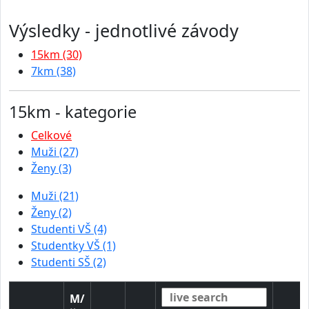
Výsledky - jednotlivé závody
15km (30)
7km (38)
15km - kategorie
Celkové
Muži (27)
Ženy (3)
Muži (21)
Ženy (2)
Studenti VŠ (4)
Studentky VŠ (1)
Studenti SŠ (2)
M/