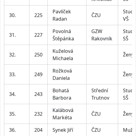
Pavlíček
Stude
30.
225
ČZU
Radan
VŠ
Povolná
GZW
Stude
31.
227
Štěpánka
Rakovník
SŠ
Kuželová
32.
250
Ženy
Michaela
Rožková
33.
249
Ženy
Daniela
Bohatá
Střední
Stude
34.
243
Barbora
Trutnov
SŠ
Kalábová
35.
232
ČZU
Ženy
Markéta
36.
204
Synek Jiří
ČZU
Muži