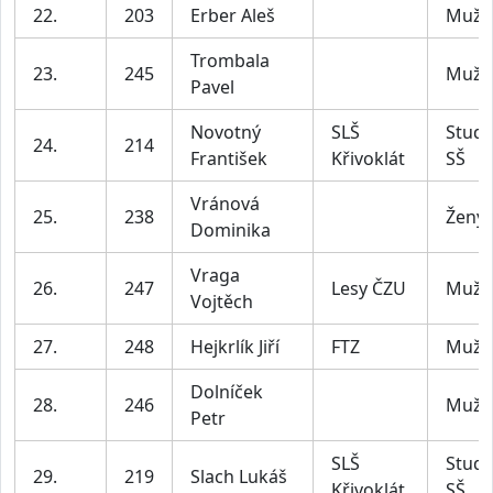
22.
203
Erber Aleš
Muži
Trombala
23.
245
Muži
Pavel
Novotný
SLŠ
Stude
24.
214
František
Křivoklát
SŠ
Vránová
25.
238
Ženy
Dominika
Vraga
26.
247
Lesy ČZU
Muži
Vojtěch
27.
248
Hejkrlík Jiří
FTZ
Muži
Dolníček
28.
246
Muži
Petr
SLŠ
Stude
29.
219
Slach Lukáš
Křivoklát
SŠ