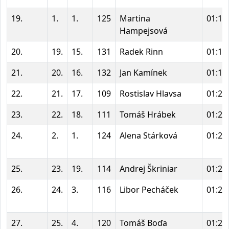
19.
1.
1.
125
Martina
01:17
Hampejsová
20.
19.
15.
131
Radek Rinn
01:17
21.
20.
16.
132
Jan Kamínek
01:18
22.
21.
17.
109
Rostislav Hlavsa
01:22
23.
22.
18.
111
Tomáš Hrábek
01:23
24.
2.
1.
124
Alena Stárková
01:24
25.
23.
19.
114
Andrej Škriniar
01:25
26.
24.
3.
116
Libor Pecháček
01:25
27.
25.
4.
120
Tomáš Boďa
01:28