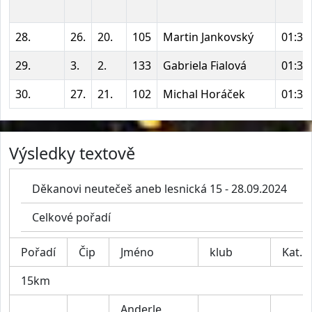
28.
26.
20.
105
Martin Jankovský
01:33
29.
3.
2.
133
Gabriela Fialová
01:36
30.
27.
21.
102
Michal Horáček
01:39
Výsledky textově
Děkanovi neutečeš aneb lesnická 15 - 28.09.2024
Celkové pořadí
Pořadí
Čip
Jméno
klub
Kat.
15km
Anderle