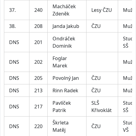
Macháček
37.
240
Lesy ČZU
Muži
Zdeněk
38.
208
Janda Jakub
ČZU
Muži
Ondráček
Stude
DNS
201
Dominik
SŠ
Foglar
DNS
202
Muži
Marek
DNS
205
Povolný Jan
ČZU
Muži
DNS
213
Rinn Radek
ČZU
Muži
Pavlíček
SLŠ
Stude
DNS
217
Patrik
Křivoklát
SŠ
Škrleta
Stude
DNS
220
ČZU
Matěj
VŠ