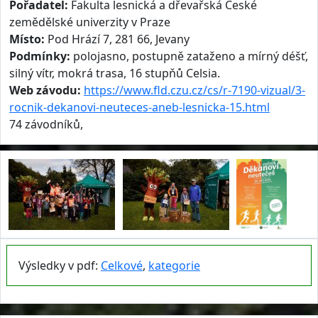
Pořadatel:
Fakulta lesnická a dřevařská České
zemědělské univerzity v Praze
Místo:
Pod Hrází 7, 281 66, Jevany
Podmínky:
polojasno, postupně zataženo a mírný déšť,
silný vítr, mokrá trasa, 16 stupňů Celsia.
Web závodu:
https://www.fld.czu.cz/cs/r-7190-vizual/3-
rocnik-dekanovi-neuteces-aneb-lesnicka-15.html
74 závodníků,
Výsledky v pdf:
Celkové
,
kategorie