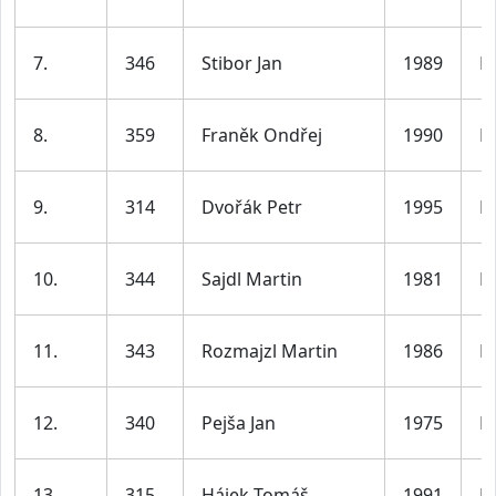
7.
346
Stibor Jan
1989
M
8.
359
Franěk Ondřej
1990
M
9.
314
Dvořák Petr
1995
M
10.
344
Sajdl Martin
1981
M
11.
343
Rozmajzl Martin
1986
M
12.
340
Pejša Jan
1975
M
13.
315
Hájek Tomáš
1991
M