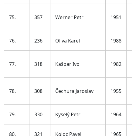
75.
357
Werner Petr
1951
M
76.
236
Oliva Karel
1988
M
77.
318
Kašpar Ivo
1982
M
78.
308
Čechura Jaroslav
1955
M
79.
330
Kyselý Petr
1964
M
80.
321
Koloc Pavel
1965
M