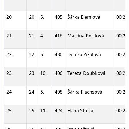
20.
20.
5.
405
Šárka Demlová
00:26
21.
21.
4.
416
Martina Pertlová
00:26
22.
22.
5.
430
Denisa Žížalová
00:26
23.
23.
10.
406
Tereza Doubková
00:27
24.
24.
6.
408
Šárka Flachsová
00:27
25.
25.
11.
424
Hana Stucki
00:27