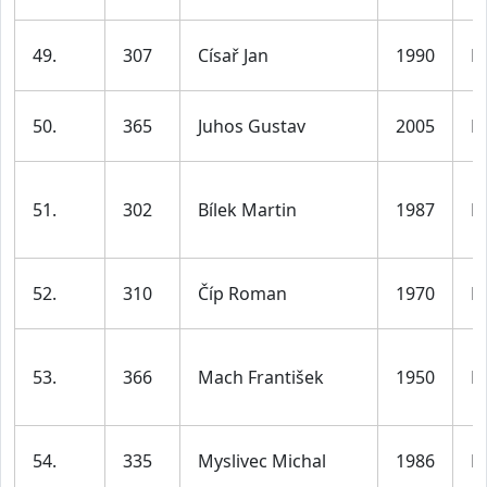
49.
307
Císař Jan
1990
M
50.
365
Juhos Gustav
2005
M
51.
302
Bílek Martin
1987
M
52.
310
Číp Roman
1970
M
53.
366
Mach František
1950
M
54.
335
Myslivec Michal
1986
M