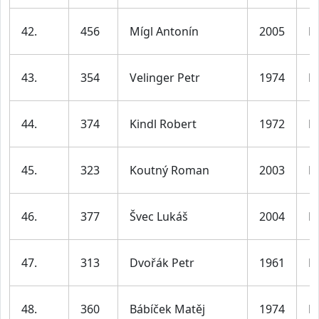
42.
456
Mígl Antonín
2005
M
43.
354
Velinger Petr
1974
M
44.
374
Kindl Robert
1972
M
45.
323
Koutný Roman
2003
M
46.
377
Švec Lukáš
2004
M
47.
313
Dvořák Petr
1961
M
48.
360
Bábíček Matěj
1974
M