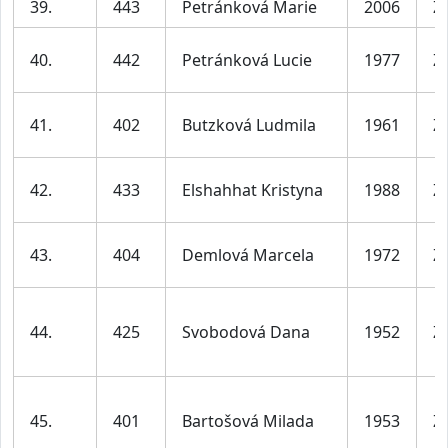
39.
443
Petránková Marie
2006
Ž
40.
442
Petránková Lucie
1977
Ž
41.
402
Butzková Ludmila
1961
Ž
42.
433
Elshahhat Kristyna
1988
Ž
43.
404
Demlová Marcela
1972
Ž
44.
425
Svobodová Dana
1952
Ž
45.
401
Bartošová Milada
1953
Ž