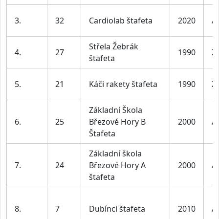
3.
32
Cardiolab štafeta
2020
A
Střela Žebrák
4.
27
1990
Ž
štafeta
5.
21
Káči rakety štafeta
1990
Ž
Základní Škola
6.
25
Březové Hory B
2000
A
Štafeta
Základní škola
7.
24
Březové Hory A
2000
A
štafeta
8.
7
Dubínci štafeta
2010
A