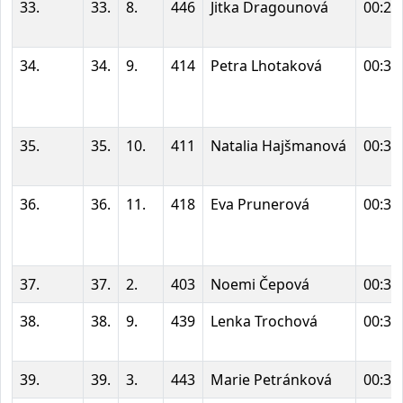
33.
33.
8.
446
Jitka Dragounová
00:29
34.
34.
9.
414
Petra Lhotaková
00:30
35.
35.
10.
411
Natalia Hajšmanová
00:30
36.
36.
11.
418
Eva Prunerová
00:31
37.
37.
2.
403
Noemi Čepová
00:31
38.
38.
9.
439
Lenka Trochová
00:32
39.
39.
3.
443
Marie Petránková
00:32