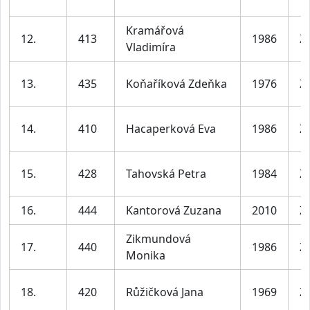
Kramářová
12.
413
1986
Ž
Vladimíra
13.
435
Koňaříková Zdeňka
1976
Ž
14.
410
Hacaperková Eva
1986
Ž
15.
428
Tahovská Petra
1984
Ž
16.
444
Kantorová Zuzana
2010
Ž
Zikmundová
17.
440
1986
Ž
Monika
18.
420
Růžičková Jana
1969
Ž