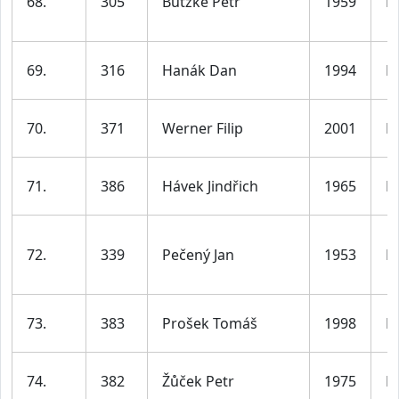
68.
305
Butzke Petr
1959
M
69.
316
Hanák Dan
1994
M
70.
371
Werner Filip
2001
M
71.
386
Hávek Jindřich
1965
M
72.
339
Pečený Jan
1953
M
73.
383
Prošek Tomáš
1998
M
74.
382
Žůček Petr
1975
M