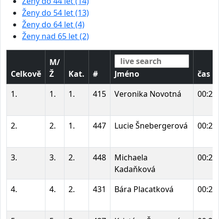
Ženy do 44 let (14)
Ženy do 54 let (13)
Ženy do 64 let (4)
Ženy nad 65 let (2)
M/
Celkově
Ž
Kat.
#
Jméno
čas
1.
1.
1.
415
Veronika Novotná
00:20
2.
2.
1.
447
Lucie Šnebergerová
00:21
3.
3.
2.
448
Michaela
00:21
Kadaňková
4.
4.
2.
431
Bára Placatková
00:21