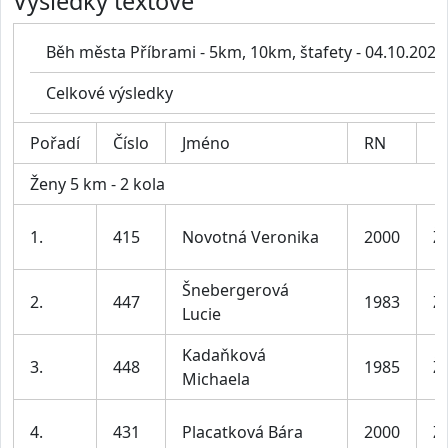
Výsledky textově
Běh města Příbrami - 5km, 10km, štafety - 04.10.2025
Celkové výsledky
Pořadí
Číslo
Jméno
RN
Ženy 5 km - 2 kola
1.
415
Novotná Veronika
2000
Ž
Šnebergerová
2.
447
1983
Ž
Lucie
Kadaňková
3.
448
1985
Ž
Michaela
4.
431
Placatková Bára
2000
Ž