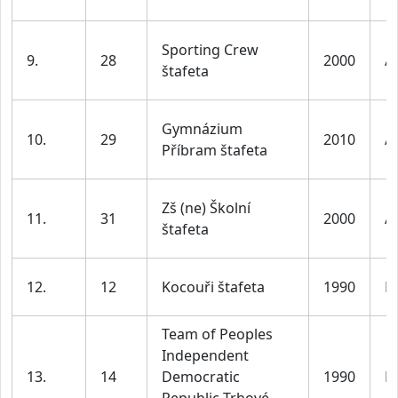
Sporting Crew
9.
28
2000
A
štafeta
Gymnázium
10.
29
2010
A
Příbram štafeta
Zš (ne) Školní
11.
31
2000
A
štafeta
12.
12
Kocouři štafeta
1990
M
Team of Peoples
Independent
13.
14
Democratic
1990
M