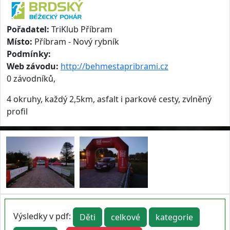
Pořadatel:
TriKlub Příbram
Místo:
Příbram - Nový rybník
Podmínky:
Web závodu:
http://behmestapribrami.cz
0 závodníků,
4 okruhy, každý 2,5km, asfalt i parkové cesty, zvlněný
profil
Výsledky v pdf:
Děti
celkové
kategorie