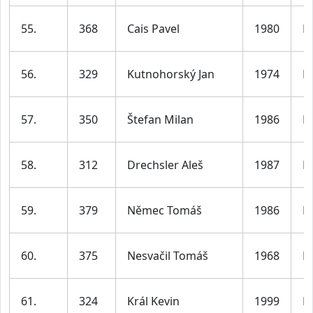
55.
368
Cais Pavel
1980
M
56.
329
Kutnohorský Jan
1974
M
57.
350
Štefan Milan
1986
M
58.
312
Drechsler Aleš
1987
M
59.
379
Němec Tomáš
1986
M
60.
375
Nesvačil Tomáš
1968
M
61.
324
Král Kevin
1999
M