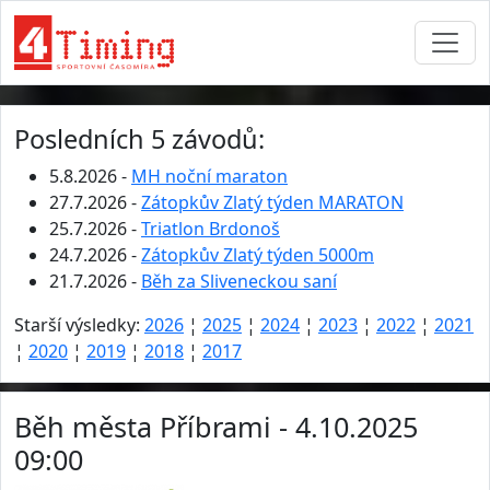
Posledních 5 závodů:
5.8.2026 -
MH noční maraton
27.7.2026 -
Zátopkův Zlatý týden MARATON
25.7.2026 -
Triatlon Brdonoš
24.7.2026 -
Zátopkův Zlatý týden 5000m
21.7.2026 -
Běh za Sliveneckou saní
Starší výsledky:
2026
¦
2025
¦
2024
¦
2023
¦
2022
¦
2021
¦
2020
¦
2019
¦
2018
¦
2017
Běh města Příbrami - 4.10.2025
09:00