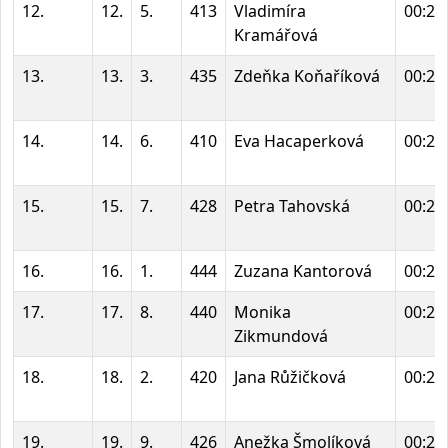
12.
12.
5.
413
Vladimíra
00:24
Kramářová
13.
13.
3.
435
Zdeňka Koňaříková
00:25
14.
14.
6.
410
Eva Hacaperková
00:25
15.
15.
7.
428
Petra Tahovská
00:25
16.
16.
1.
444
Zuzana Kantorová
00:25
17.
17.
8.
440
Monika
00:25
Zikmundová
18.
18.
2.
420
Jana Růžičková
00:26
19.
19.
9.
426
Anežka Šmolíková
00:26