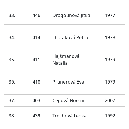
33.
446
Dragounová Jitka
1977
Ž
34.
414
Lhotaková Petra
1978
Ž
Hajšmanová
35.
411
1979
Ž
Natalia
36.
418
Prunerová Eva
1979
Ž
37.
403
Čepová Noemi
2007
Ž
38.
439
Trochová Lenka
1992
Ž