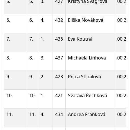
5.
5.
3.
427
Kristýna Švagrová
00:22
6.
6.
4.
432
Eliška Nováková
00:23
7.
7.
1.
436
Eva Koutná
00:23
8.
8.
3.
437
Michaela Linhova
00:23
9.
9.
2.
423
Petra Stibalová
00:24
10.
10.
1.
421
Svatava Řechková
00:24
11.
11.
4.
434
Andrea Fraňková
00:24