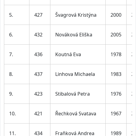
5.
427
Švagrová Kristýna
2000
Ž
6.
432
Nováková Eliška
2005
Ž
7.
436
Koutná Eva
1978
Ž
8.
437
Linhova Michaela
1983
Ž
9.
423
Stibalová Petra
1976
Ž
10.
421
Řechková Svatava
1967
Ž
11.
434
Fraňková Andrea
1989
Ž