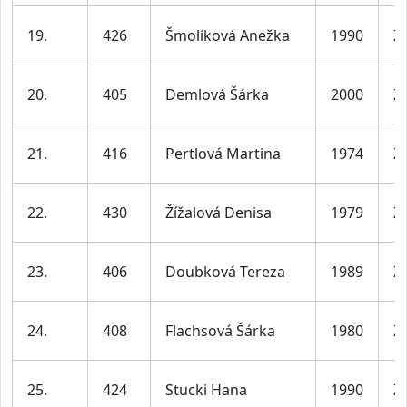
19.
426
Šmolíková Anežka
1990
Ž
20.
405
Demlová Šárka
2000
Ž
21.
416
Pertlová Martina
1974
Ž
22.
430
Žížalová Denisa
1979
Ž
23.
406
Doubková Tereza
1989
Ž
24.
408
Flachsová Šárka
1980
Ž
25.
424
Stucki Hana
1990
Ž