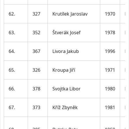
62.
327
Krutílek Jaroslav
1970
M
63.
352
Štverák Josef
1978
M
64.
367
Livora Jakub
1996
M
65.
326
Kroupa Jiří
1971
M
66.
378
Svojtka Libor
1980
M
67.
373
Kříž Zbyněk
1981
M