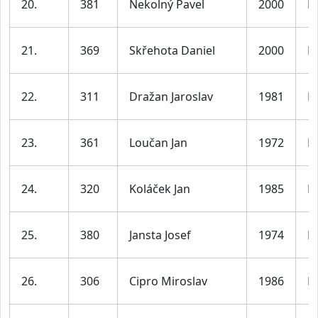
20.
381
Nekolný Pavel
2000
M
21.
369
Skřehota Daniel
2000
M
22.
311
Dražan Jaroslav
1981
M
23.
361
Loučan Jan
1972
M
24.
320
Koláček Jan
1985
M
25.
380
Jansta Josef
1974
M
26.
306
Cipro Miroslav
1986
M