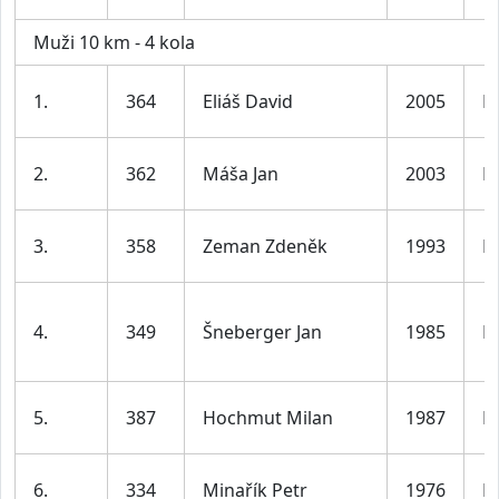
Muži 10 km - 4 kola
1.
364
Eliáš David
2005
M
2.
362
Máša Jan
2003
M
3.
358
Zeman Zdeněk
1993
M
4.
349
Šneberger Jan
1985
M
5.
387
Hochmut Milan
1987
M
6.
334
Minařík Petr
1976
M