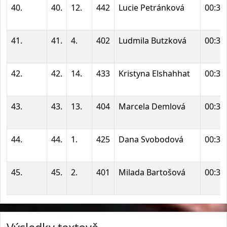
40.
40.
12.
442
Lucie Petránková
00:32
41.
41.
4.
402
Ludmila Butzková
00:33
42.
42.
14.
433
Kristyna Elshahhat
00:33
43.
43.
13.
404
Marcela Demlová
00:33
44.
44.
1.
425
Dana Svobodová
00:35
45.
45.
2.
401
Milada Bartošová
00:36