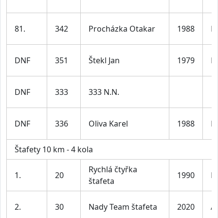
81.
342
Procházka Otakar
1988
M
DNF
351
Štekl Jan
1979
M
DNF
333
333 N.N.
DNF
336
Oliva Karel
1988
M
Štafety 10 km - 4 kola
Rychlá čtyřka
1.
20
1990
M
štafeta
2.
30
Nady Team štafeta
2020
A