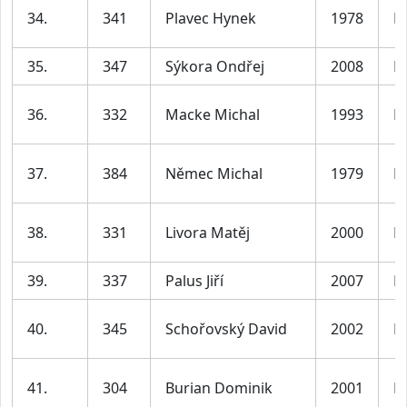
34.
341
Plavec Hynek
1978
M
35.
347
Sýkora Ondřej
2008
M
36.
332
Macke Michal
1993
M
37.
384
Němec Michal
1979
M
38.
331
Livora Matěj
2000
M
39.
337
Palus Jiří
2007
M
40.
345
Schořovský David
2002
M
41.
304
Burian Dominik
2001
M