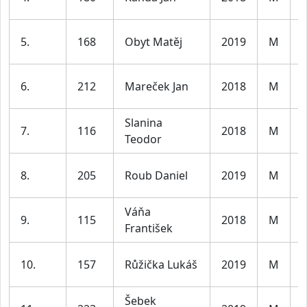
l
K
5.
168
Obyt Matěj
2019
M
l
K
6.
212
Mareček Jan
2018
M
l
Slanina
K
7.
116
2018
M
Teodor
l
K
8.
205
Roub Daniel
2019
M
l
Váňa
K
9.
115
2018
M
František
l
K
10.
157
Růžička Lukáš
2019
M
l
Šebek
K