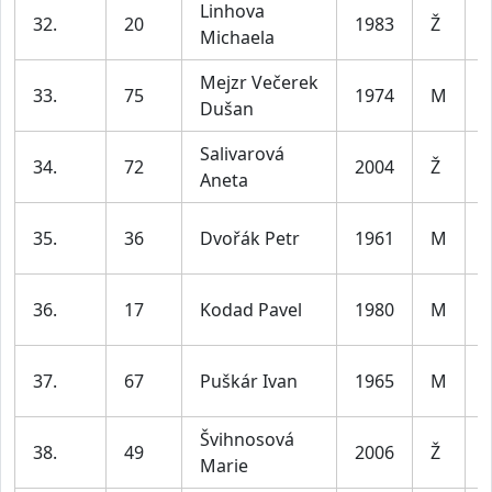
Linhova
32.
20
1983
Ž
Michaela
l
Mejzr Večerek
33.
75
1974
M
Dušan
l
Salivarová
34.
72
2004
Ž
Aneta
l
35.
36
Dvořák Petr
1961
M
l
36.
17
Kodad Pavel
1980
M
l
37.
67
Puškár Ivan
1965
M
l
Švihnosová
38.
49
2006
Ž
Marie
l