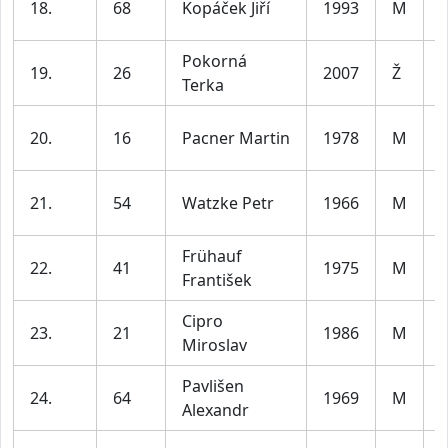
18.
68
Kopáček Jiří
1993
M
l
Pokorná
19.
26
2007
Ž
Terka
l
20.
16
Pacner Martin
1978
M
l
21.
54
Watzke Petr
1966
M
l
Frühauf
22.
41
1975
M
František
l
Cipro
23.
21
1986
M
Miroslav
l
Pavlišen
24.
64
1969
M
Alexandr
l