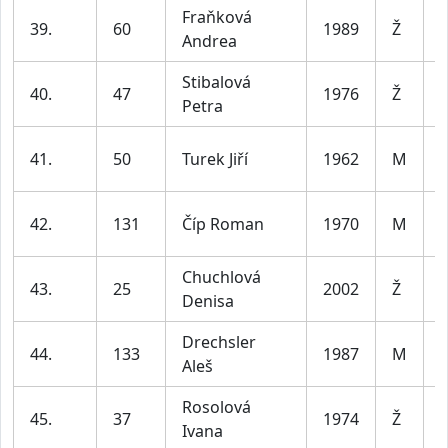
Fraňková
39.
60
1989
Ž
Andrea
l
Stibalová
40.
47
1976
Ž
Petra
l
41.
50
Turek Jiří
1962
M
l
42.
131
Číp Roman
1970
M
l
Chuchlová
43.
25
2002
Ž
Denisa
l
Drechsler
44.
133
1987
M
Aleš
l
Rosolová
45.
37
1974
Ž
Ivana
l