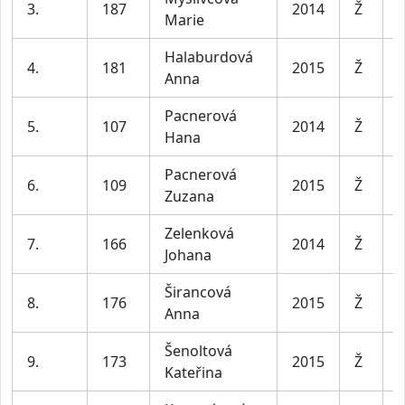
3.
187
2014
Ž
Marie
l
Halaburdová
D
4.
181
2015
Ž
Anna
l
Pacnerová
D
5.
107
2014
Ž
Hana
l
Pacnerová
D
6.
109
2015
Ž
Zuzana
l
Zelenková
D
7.
166
2014
Ž
Johana
l
Širancová
D
8.
176
2015
Ž
Anna
l
Šenoltová
D
9.
173
2015
Ž
Kateřina
l