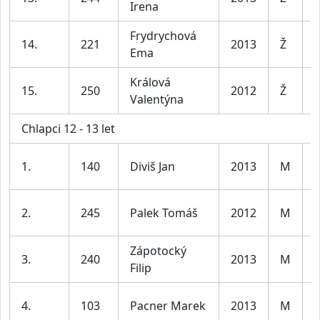
Irena
l
Frydrychová
D
14.
221
2013
Ž
Ema
l
Králová
D
15.
250
2012
Ž
Valentýna
l
Chlapci 12 - 13 let
K
1.
140
Diviš Jan
2013
M
l
K
2.
245
Palek Tomáš
2012
M
l
Zápotocký
K
3.
240
2013
M
Filip
l
K
4.
103
Pacner Marek
2013
M
l