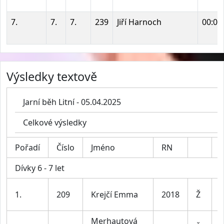
7.
7.
7.
239
Jiří Harnoch
00:07
Výsledky textově
Jarní běh Litní - 05.04.2025
Celkové výsledky
Pořadí
Číslo
Jméno
RN
K
Dívky 6 - 7 let
D
1.
209
Krejčí Emma
2018
Ž
7
Merhautová
D