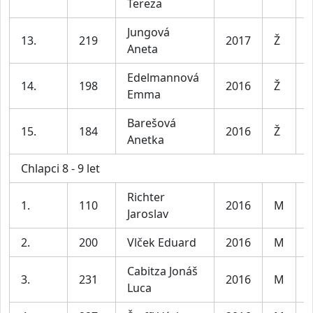
Tereza
l
Jungová
D
13.
219
2017
Ž
Aneta
l
Edelmannová
D
14.
198
2016
Ž
Emma
l
Barešová
D
15.
184
2016
Ž
Anetka
l
Chlapci 8 - 9 let
Richter
1.
110
2016
M
K
Jaroslav
2.
200
Vlček Eduard
2016
M
K
Cabitza Jonáš
3.
231
2016
M
K
Luca