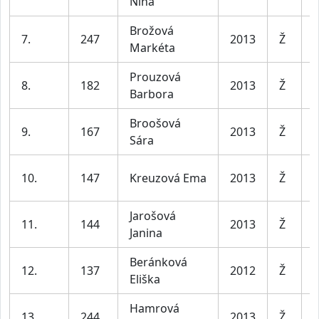
Nina
l
Brožová
D
7.
247
2013
Ž
Markéta
l
Prouzová
D
8.
182
2013
Ž
Barbora
l
Broošová
D
9.
167
2013
Ž
Sára
l
D
10.
147
Kreuzová Ema
2013
Ž
l
Jarošová
D
11.
144
2013
Ž
Janina
l
Beránková
D
12.
137
2012
Ž
Eliška
l
Hamrová
D
13.
244
2013
Ž