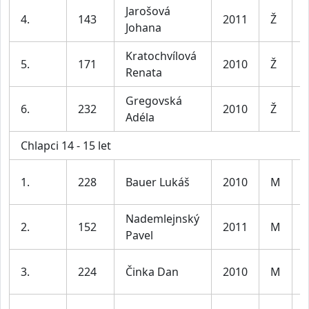
Jarošová
D
4.
143
2011
Ž
Johana
l
Kratochvílová
D
5.
171
2010
Ž
Renata
l
Gregovská
D
6.
232
2010
Ž
Adéla
l
Chlapci 14 - 15 let
K
1.
228
Bauer Lukáš
2010
M
l
Nademlejnský
K
2.
152
2011
M
Pavel
l
K
3.
224
Činka Dan
2010
M
l
K