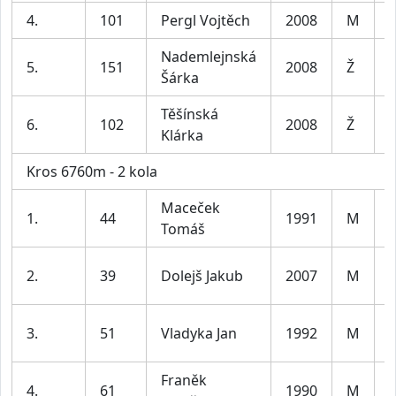
4.
101
Pergl Vojtěch
2008
M
Nademlejnská
5.
151
2008
Ž
Šárka
Těšínská
6.
102
2008
Ž
Klárka
Kros 6760m - 2 kola
Maceček
1.
44
1991
M
Tomáš
l
2.
39
Dolejš Jakub
2007
M
l
3.
51
Vladyka Jan
1992
M
l
Franěk
4.
61
1990
M