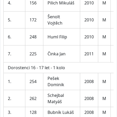
4.
156
Pilich Mikuláš
2010
M
l
Šenolt
K
5.
172
2010
M
Vojtěch
l
K
6.
248
Huml Filip
2010
M
l
K
7.
225
Činka Jan
2011
M
l
Dorostenci 16 - 17 let - 1 kolo
Pešek
1.
254
2008
M
Dominik
Schejbal
2.
262
2008
M
Matyáš
3.
128
Bubník Lukáš
2008
M