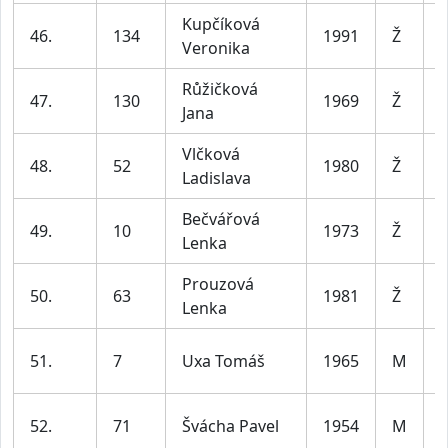
Kupčíková
46.
134
1991
Ž
Veronika
l
Růžičková
47.
130
1969
Ž
Jana
l
Vlčková
48.
52
1980
Ž
Ladislava
l
Bečvářová
49.
10
1973
Ž
Lenka
l
Prouzová
50.
63
1981
Ž
Lenka
l
51.
7
Uxa Tomáš
1965
M
l
52.
71
Švácha Pavel
1954
M
l