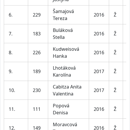
Šamajová
D
6.
229
2016
Ž
Tereza
l
Buláková
D
7.
183
2016
Ž
Stella
l
Kudweisová
D
8.
226
2016
Ž
Hanka
l
Lhotáková
D
9.
189
2017
Ž
Karolína
l
Cabitza Anita
D
10.
230
2017
Ž
Valentina
l
Popová
D
11.
111
2016
Ž
Denisa
l
Moravcová
D
12.
149
2016
Ž