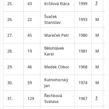
25.
43
Krčilová Klára
1999
Ž
l
Švaček
26.
22
1993
M
Stanislav
l
27.
45
Mareček Petr
1980
M
l
Bělohlávek
28.
19
1981
M
Karel
l
29.
46
Medek Ctibor
1968
M
l
Kutnohorský
30.
59
1974
M
Jan
l
Řechková
31.
129
1967
Ž
Svatava
l