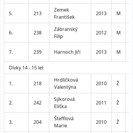
Zemek
K
5.
213
2013
M
František
l
Zábranský
K
6.
238
2012
M
Filip
l
K
7.
239
Harnoch Jiří
2013
M
l
Dívky 14 - 15 let
Hrdličková
D
1.
218
2010
Ž
Valentýna
l
Sýkorová
D
2.
242
2011
Ž
Eliška
l
Štefflová
D
3.
204
2010
Ž
Marie
l