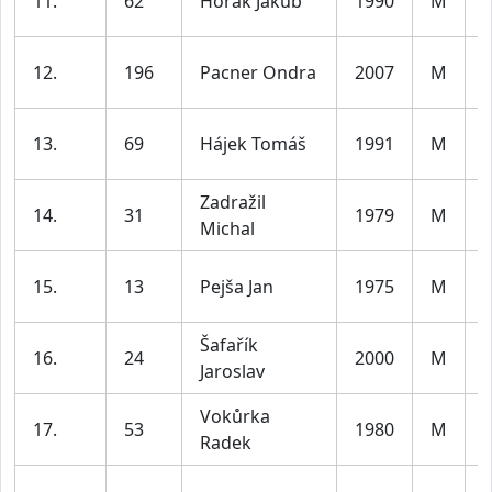
11.
62
Horák Jakub
1990
M
l
12.
196
Pacner Ondra
2007
M
l
13.
69
Hájek Tomáš
1991
M
l
Zadražil
14.
31
1979
M
Michal
l
15.
13
Pejša Jan
1975
M
l
Šafařík
16.
24
2000
M
Jaroslav
l
Vokůrka
17.
53
1980
M
Radek
l