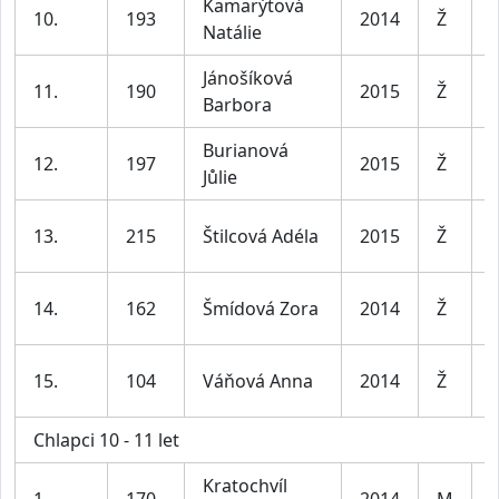
Kamarýtová
D
10.
193
2014
Ž
Natálie
l
Jánošíková
D
11.
190
2015
Ž
Barbora
l
Burianová
D
12.
197
2015
Ž
Jůlie
l
D
13.
215
Štilcová Adéla
2015
Ž
l
D
14.
162
Šmídová Zora
2014
Ž
l
D
15.
104
Váňová Anna
2014
Ž
l
Chlapci 10 - 11 let
Kratochvíl
K
1.
170
2014
M