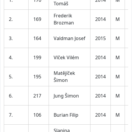
Tomáš
l
Frederik
K
2.
169
2014
M
Brozman
l
K
3.
164
Valdman Josef
2015
M
l
K
4.
199
Vlček Vilém
2014
M
l
Matějíček
K
5.
195
2014
M
Šimon
l
K
6.
217
Jung Šimon
2014
M
l
K
7.
106
Burian Filip
2014
M
l
Slanina
K