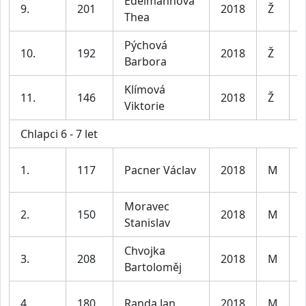
Edelmannová
D
9.
201
2018
Ž
Thea
7
Pýchová
D
10.
192
2018
Ž
Barbora
7
Klímová
D
11.
146
2018
Ž
Viktorie
7
Chlapci 6 - 7 let
K
1.
117
Pacner Václav
2018
M
l
Moravec
K
2.
150
2018
M
Stanislav
l
Chvojka
K
3.
208
2018
M
Bartoloměj
l
K
4.
180
Randa Jan
2018
M