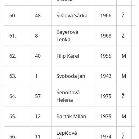
60.
48
Šiklová Šárka
1966
Ž
l
Bayerová
61.
8
1968
Ž
Lenka
l
62.
40
Filip Karel
1955
M
l
63.
1
Svoboda Jan
1943
M
8
Šenoltová
64.
57
1975
Ž
Helena
l
65.
12
Barták Milan
1975
M
l
Lepičová
66.
11
1974
Ž