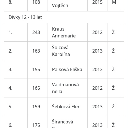
8.
108
2015
M
Vojtěch
l
Dívky 12 - 13 let
Kraus
D
1.
243
2012
Ž
Annemarie
l
Šolcová
D
2.
163
2013
Ž
Karolína
l
D
3.
155
Palková Eliška
2012
Ž
l
Valdmanová
D
4.
165
2012
Ž
nella
l
D
5.
159
Šebková Elen
2013
Ž
l
Širancová
D
6.
175
2013
Ž