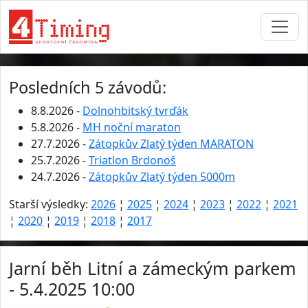
Posledních 5 závodů:
8.8.2026 -
Dolnohbitský tvrďák
5.8.2026 -
MH noční maraton
27.7.2026 -
Zátopkův Zlatý týden MARATON
25.7.2026 -
Triatlon Brdonoš
24.7.2026 -
Zátopkův Zlatý týden 5000m
Starší výsledky:
2026
¦
2025
¦
2024
¦
2023
¦
2022
¦
2021
¦
2020
¦
2019
¦
2018
¦
2017
Jarní běh Litní a zámeckým parkem
- 5.4.2025 10:00