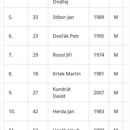
Ondřej
l
5.
33
Stibor Jan
1989
M
l
6.
23
Dvořák Petr
1995
M
l
7.
29
Rosol Jiří
1974
M
l
8.
18
Krtek Martin
1981
M
l
Kundrát
9.
27
2007
M
David
l
10.
42
Herda Jan
1983
M
l