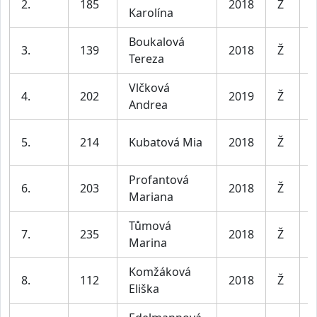
2.
185
2018
Ž
Karolína
7
Boukalová
D
3.
139
2018
Ž
Tereza
7
Vlčková
D
4.
202
2019
Ž
Andrea
7
D
5.
214
Kubatová Mia
2018
Ž
7
Profantová
D
6.
203
2018
Ž
Mariana
7
Tůmová
D
7.
235
2018
Ž
Marina
7
Komžáková
D
8.
112
2018
Ž
Eliška
7