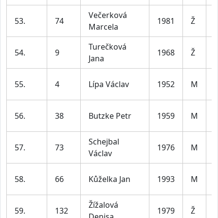
Večerková
53.
74
1981
Ž
Marcela
l
Turečková
54.
9
1968
Ž
Jana
l
55.
4
Lípa Václav
1952
M
l
56.
38
Butzke Petr
1959
M
l
Schejbal
57.
73
1976
M
Václav
l
58.
66
Kůželka Jan
1993
M
l
Žížalová
59.
132
1979
Ž
Denisa
l