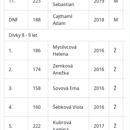
11.
223
2019
M
Sebastian
l
Cajthaml
K
DNF
188
2018
M
Adam
l
Dívky 8 - 9 let
Myslivcová
D
1.
186
2016
Ž
Helena
l
Zemková
D
2.
174
2016
Ž
Anežka
l
D
3.
158
Sovová Ema
2016
Ž
l
D
4.
160
Šebková Viola
2016
Ž
l
Kubrová
D
5.
222
2017
Ž
Justýna
l