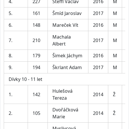
4.
227
Šteffl Václav
2016
M
K
5.
161
Šmíd Jaroslav
2017
M
K
6.
148
Mareček Vít
2016
M
K
Machala
7.
210
2017
M
K
Albert
8.
179
Šimek Jáchym
2016
M
K
9.
194
Škrlant Adam
2017
M
K
Dívky 10 - 11 let
Hulešová
D
1.
142
2014
Ž
Tereza
l
Dvořáčková
D
2.
105
2014
Ž
Marie
l
Myslivcová
D