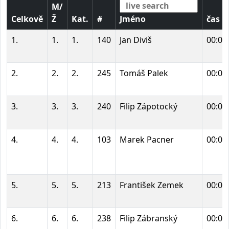
M/
Celkově
Ž
Kat.
#
Jméno
čas
1.
1.
1.
140
Jan Diviš
00:04
2.
2.
2.
245
Tomáš Palek
00:05
3.
3.
3.
240
Filip Zápotocký
00:05
4.
4.
4.
103
Marek Pacner
00:05
5.
5.
5.
213
František Zemek
00:06
6.
6.
6.
238
Filip Zábranský
00:06