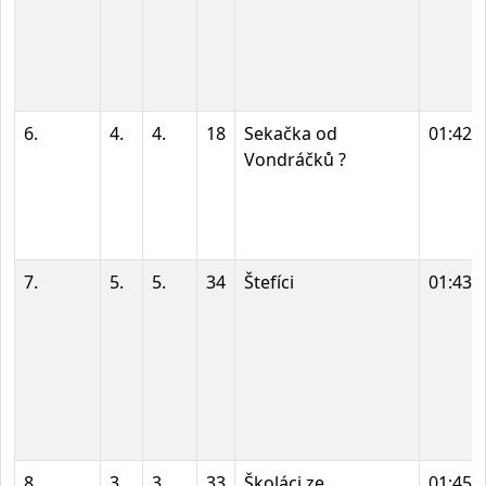
6.
4.
4.
18
Sekačka od
01:42:
Vondráčků ?
7.
5.
5.
34
Štefíci
01:43:
8.
3.
3.
33
Školáci ze
01:45: