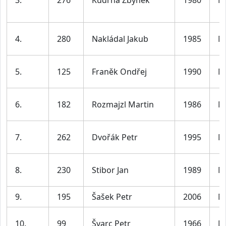
3.
276
Kudrna Zbyněk
1980
M
4.
280
Nakládal Jakub
1985
M
5.
125
Franěk Ondřej
1990
M
6.
182
Rozmajzl Martin
1986
M
7.
262
Dvořák Petr
1995
M
8.
230
Stibor Jan
1989
M
9.
195
Šašek Petr
2006
M
10.
99
Švarc Petr
1966
M