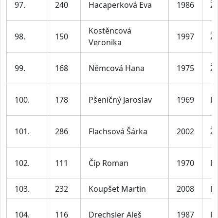
97.
240
Hacaperková Eva
1986
Ž
Kostěncová
98.
150
1997
Ž
Veronika
99.
168
Němcová Hana
1975
Ž
100.
178
Pšeničný Jaroslav
1969
M
101.
286
Flachsová Šárka
2002
Ž
102.
111
Číp Roman
1970
M
103.
232
Koupšet Martin
2008
M
104.
116
Drechsler Aleš
1987
M