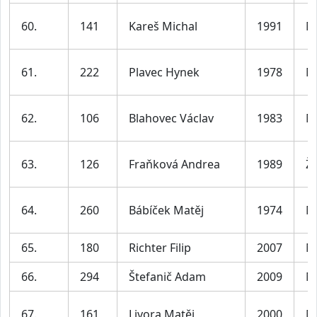
60.
141
Kareš Michal
1991
M
61.
222
Plavec Hynek
1978
M
62.
106
Blahovec Václav
1983
M
63.
126
Fraňková Andrea
1989
Ž
64.
260
Bábíček Matěj
1974
M
65.
180
Richter Filip
2007
M
66.
294
Štefanič Adam
2009
M
67.
161
Livora Matěj
2000
M