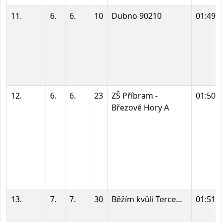
11.
6.
6.
10
Dubno 90210
01:49:
12.
6.
6.
23
ZŠ Příbram -
01:50:
Březové Hory A
13.
7.
7.
30
Běžím kvůli Terce...
01:51: