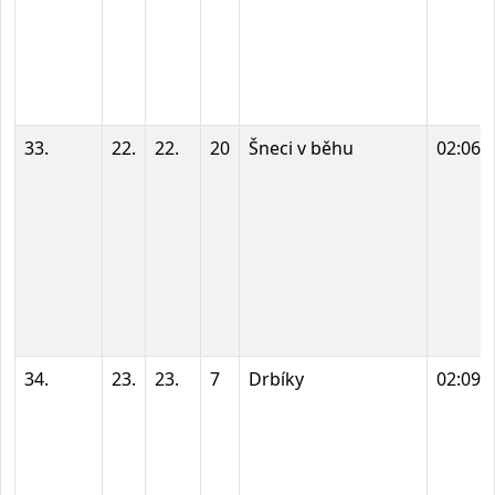
33.
22.
22.
20
Šneci v běhu
02:06:
34.
23.
23.
7
Drbíky
02:09: