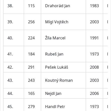
38.
115
Drahorád Jan
1983
M
39.
256
Mígl Vojtěch
2003
M
40.
224
Žíla Marcel
1991
M
41.
184
Rubeš Jan
1973
M
42.
291
Pešek Lukáš
2008
M
43.
243
Koutný Roman
2003
M
44.
165
Nejdl Jan
2006
M
45.
279
Handl Petr
1973
M