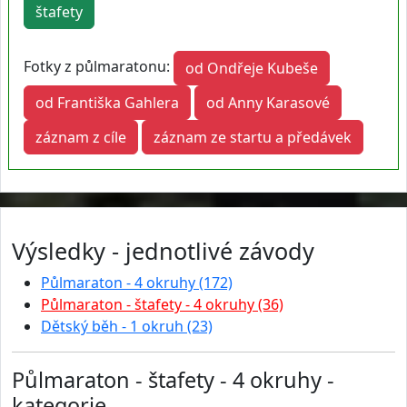
štafety
Fotky z půlmaratonu:
od Ondřeje Kubeše
od Františka Gahlera
od Anny Karasové
záznam z cíle
záznam ze startu a předávek
Výsledky - jednotlivé závody
Půlmaraton - 4 okruhy (172)
Půlmaraton - štafety - 4 okruhy (36)
Dětský běh - 1 okruh (23)
Půlmaraton - štafety - 4 okruhy -
kategorie