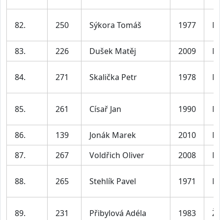
82.
250
Sýkora Tomáš
1977
M
83.
226
Dušek Matěj
2009
M
84.
271
Skalička Petr
1978
M
85.
261
Císař Jan
1990
M
86.
139
Jonák Marek
2010
M
87.
267
Voldřich Oliver
2008
M
88.
265
Stehlík Pavel
1971
M
89.
231
Přibylová Adéla
1983
Ž