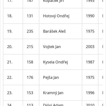
17.
147
Kopáček Jiří
1993
M
18.
131
Hotový Ondřej
1990
M
19.
235
Barášek Aleš
1975
M
20.
215
Vojtek Jan
2003
M
21.
158
Kysela Ondřej
1987
M
22.
176
Pejša Jan
1975
M
23.
153
Kramný Jan
1996
M
24.
113
Diósi Adam
2010
M