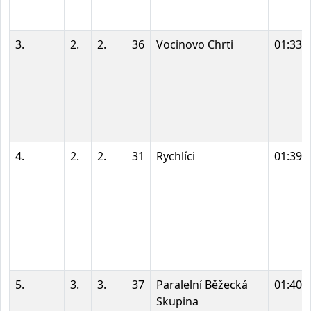
3.
2.
2.
36
Vocinovo Chrti
01:33:
4.
2.
2.
31
Rychlíci
01:39:
5.
3.
3.
37
Paralelní Běžecká
01:40:
Skupina