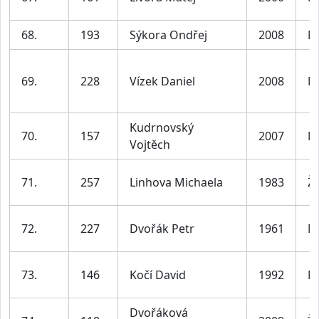
68.
193
Sýkora Ondřej
2008
M
69.
228
Vízek Daniel
2008
M
Kudrnovský
70.
157
2007
M
Vojtěch
71.
257
Linhova Michaela
1983
Ž
72.
227
Dvořák Petr
1961
M
73.
146
Kočí David
1992
M
Dvořáková