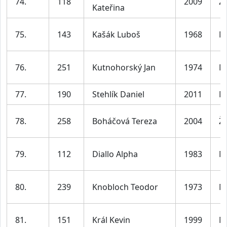
74.
118
2009
Ž
Kateřina
75.
143
Kašák Luboš
1968
M
76.
251
Kutnohorský Jan
1974
M
77.
190
Stehlík Daniel
2011
M
78.
258
Boháčová Tereza
2004
Ž
79.
112
Diallo Alpha
1983
M
80.
239
Knobloch Teodor
1973
M
81.
151
Král Kevin
1999
M