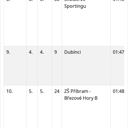
Sportingu
9.
4.
4.
9
Dubínci
01:47:
10.
5.
5.
24
ZŠ Příbram -
01:48:
Březové Hory B