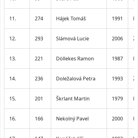
11.
274
Hájek Tomáš
1991
M
12.
293
Slámová Lucie
2006
Ž
13.
221
Döllekes Ramon
1987
M
14.
236
Doležalová Petra
1993
Ž
15.
201
Škrlant Martin
1979
M
16.
166
Nekolný Pavel
2000
M