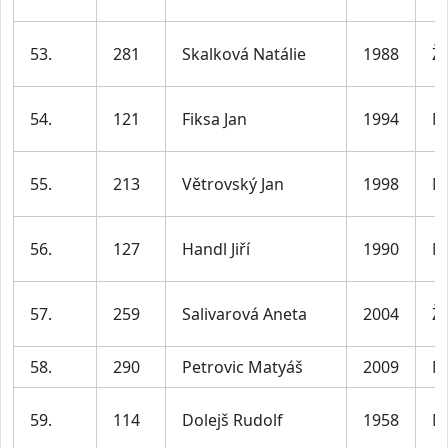
53.
281
Skalková Natálie
1988
Ž
54.
121
Fiksa Jan
1994
M
55.
213
Větrovský Jan
1998
M
56.
127
Handl Jiří
1990
M
57.
259
Salivarová Aneta
2004
Ž
58.
290
Petrovic Matyáš
2009
M
59.
114
Dolejš Rudolf
1958
M