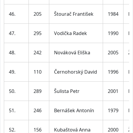
46.
205
Štourač František
1984
M
47.
295
Vodička Radek
1990
M
48.
242
Nováková Eliška
2005
Ž
49.
110
Černohorský David
1996
M
50.
289
Šulista Petr
2001
M
51.
246
Bernášek Antonín
1979
M
52.
156
Kubaštová Anna
2000
Ž