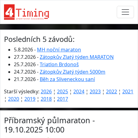
Posledních 5 závodů:
5.8.2026 -
MH noční maraton
27.7.2026 -
Zátopkův Zlatý týden MARATON
25.7.2026 -
Triatlon Brdonoš
24.7.2026 -
Zátopkův Zlatý týden 5000m
21.7.2026 -
Běh za Sliveneckou saní
Starší výsledky:
2026
¦
2025
¦
2024
¦
2023
¦
2022
¦
2021
¦
2020
¦
2019
¦
2018
¦
2017
Příbramský půlmaraton -
19.10.2025 10:00