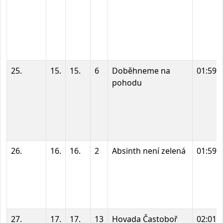
25.
15.
15.
6
Doběhneme na
01:59:
pohodu
26.
16.
16.
2
Absinth není zelená
01:59:
27.
17.
17.
13
Hovada Častoboř
02:01: