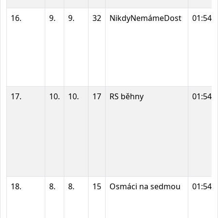
16.
9.
9.
32
NikdyNemámeDost
01:54:
17.
10.
10.
17
RS běhny
01:54:
18.
8.
8.
15
Osmáci na sedmou
01:54: