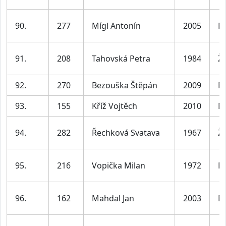
90.
277
Mígl Antonín
2005
M
91.
208
Tahovská Petra
1984
Ž
92.
270
Bezouška Štěpán
2009
M
93.
155
Kříž Vojtěch
2010
M
94.
282
Řechková Svatava
1967
Ž
95.
216
Vopička Milan
1972
M
96.
162
Mahdal Jan
2003
M