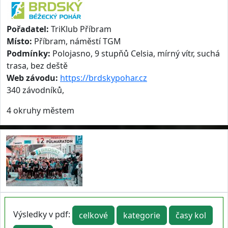
Pořadatel:
TriKlub Příbram
Místo:
Příbram, náměstí TGM
Podmínky:
Polojasno, 9 stupňů Celsia, mírný vítr, suchá
trasa, bez deště
Web závodu:
https://brdskypohar.cz
340 závodníků,
4 okruhy městem
Výsledky v pdf:
celkové
kategorie
časy kol