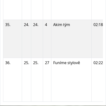
35.
24.
24.
4
Akim tým
02:18:
36.
25.
25.
27
Funíme stylově
02:22: