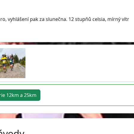
, vyhlášení pak za slunečna. 12 stupňů celsia, mírný vítr
rie 12km a 25km
závody