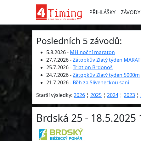
PŘIHLÁŠKY
ZÁVODY
Posledních 5 závodů:
5.8.2026 -
MH noční maraton
27.7.2026 -
Zátopkův Zlatý týden MARA
25.7.2026 -
Triatlon Brdonoš
24.7.2026 -
Zátopkův Zlatý týden 5000m
21.7.2026 -
Běh za Sliveneckou saní
Starší výsledky:
2026
¦
2025
¦
2024
¦
2023
¦
Brdská 25 - 18.5.2025 