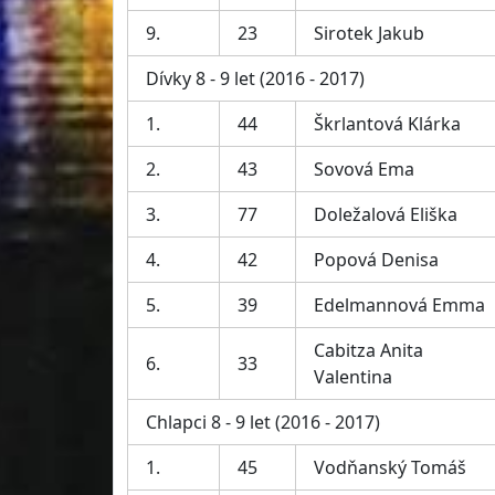
9.
23
Sirotek Jakub
Dívky 8 - 9 let (2016 - 2017)
1.
44
Škrlantová Klárka
2.
43
Sovová Ema
3.
77
Doležalová Eliška
4.
42
Popová Denisa
5.
39
Edelmannová Emma
Cabitza Anita
6.
33
Valentina
Chlapci 8 - 9 let (2016 - 2017)
1.
45
Vodňanský Tomáš