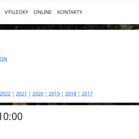
VÝSLEDKY
ONLINE
KONTAKTY
TON
2022
¦
2021
¦
2020
¦
2019
¦
2018
¦
2017
10:00