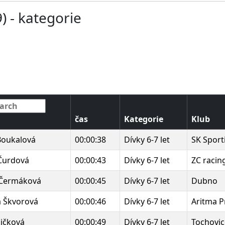
9) - kategorie
čas
Kategorie
Klub
Boukalová
00:00:38
Dívky 6-7 let
SK Sport
 Čurdová
00:00:43
Dívky 6-7 let
ZC racin
 Čermáková
00:00:45
Dívky 6-7 let
Dubno
a Škvorová
00:00:46
Dívky 6-7 let
Aritma P
ličková
00:00:49
Dívky 6-7 let
Tochovic