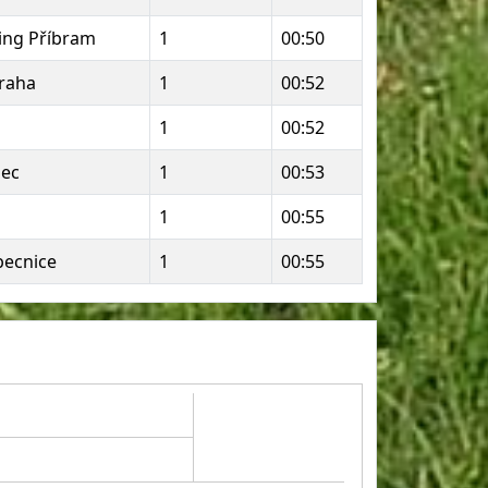
ing Příbram
1
00:50
raha
1
00:52
1
00:52
pec
1
00:53
1
00:55
becnice
1
00:55