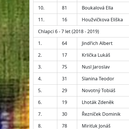
10.
81
Boukalová Ella
11.
16
Houžvičkova Eliška
Chlapci 6 - 7 let (2018 - 2019)
1.
64
Jindřich Albert
2.
17
Krlička Lukáš
3.
75
Nusl Jaroslav
4.
31
Slanina Teodor
5.
29
Novotný Tobiáš
6.
19
Lhoták Zdeněk
7.
30
Řezníček Dominik
8.
78
Miriťuk Jonáš