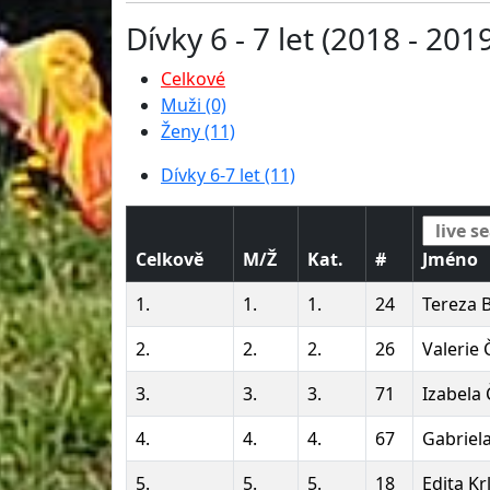
Dívky 6 - 7 let (2018 - 201
Celkové
Muži (0)
Ženy (11)
Dívky 6-7 let (11)
Celkově
M/Ž
Kat.
#
Jméno
1.
1.
1.
24
Tereza 
2.
2.
2.
26
Valerie
3.
3.
3.
71
Izabela
4.
4.
4.
67
Gabriel
5.
5.
5.
18
Edita Kr