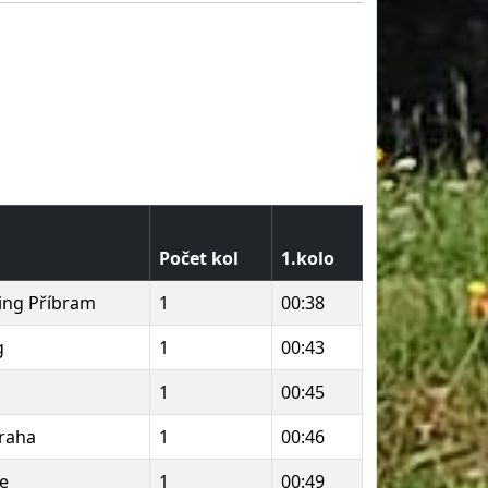
Počet kol
1.kolo
ing Příbram
1
00:38
g
1
00:43
1
00:45
raha
1
00:46
e
1
00:49