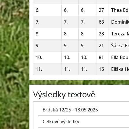
6.
6.
6.
27
Thea E
7.
7.
7.
68
Dominik
8.
8.
8.
28
Tereza 
9.
9.
9.
21
Šárka P
10.
10.
10.
81
Ella Bo
11.
11.
11.
16
Eliška 
Výsledky textově
Brdská 12/25 - 18.05.2025
Celkové výsledky