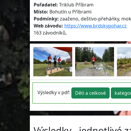
Pořadatel:
Triklub Příbram
Místo:
Bohutín u Příbrami
Podmínky:
zaaženo, deštivo-přeháńky, mokro
Web závodu:
https://www.brdskypohar.cz
163 závodníků,
Výsledky v pdf:
Děti a celkové
katego
Výsledky - jednotlivé 