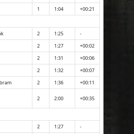
1
1:04
+00:21
ák
2
1:25
-
2
1:27
+00:02
2
1:31
+00:06
2
1:32
+00:07
íbram
2
1:36
+00:11
2
2:00
+00:35
2
1:27
-