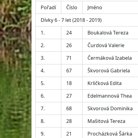
Pořadí
Číslo
Jméno
Dívky 6 - 7 let (2018 - 2019)
1.
24
Boukalová Tereza
2.
26
Čurdová Valerie
3.
71
Čermáková Izabela
4.
67
Škvorová Gabriela
5.
18
Krličková Edita
6.
27
Edelmannová Thea
7.
68
Skvorová Dominika
8.
28
Mašitová Tereza
9.
21
Procházková Šárka