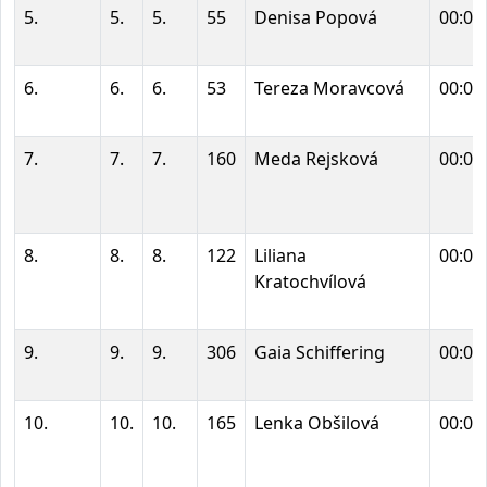
5.
5.
5.
55
Denisa Popová
00:05
6.
6.
6.
53
Tereza Moravcová
00:05
7.
7.
7.
160
Meda Rejsková
00:05
8.
8.
8.
122
Liliana
00:05
Kratochvílová
9.
9.
9.
306
Gaia Schiffering
00:05
10.
10.
10.
165
Lenka Obšilová
00:05