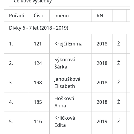
Celkové výsledky
Pořadí
Číslo
Jméno
RN
K
Dívky 6 - 7 let (2018 - 2019)
D
1.
121
Krejčí Emma
2018
Ž
l
Sýkorová
D
2.
124
2018
Ž
Šárka
l
Janoušková
D
3.
198
2018
Ž
Elisabeth
l
Hošková
D
4.
185
2018
Ž
Anna
l
Krličková
D
5.
116
2019
Ž
Edita
l