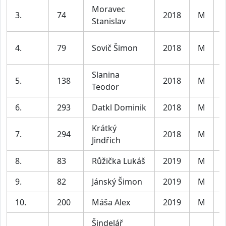
Moravec
3.
74
2018
M
K
Stanislav
4.
79
Sovič Šimon
2018
M
K
Slanina
5.
138
2018
M
K
Teodor
6.
293
Datkl Dominik
2018
M
K
Krátký
7.
294
2018
M
K
Jindřich
8.
83
Růžička Lukáš
2019
M
K
9.
82
Jánský Šimon
2019
M
K
10.
200
Máša Alex
2019
M
K
Šindelář