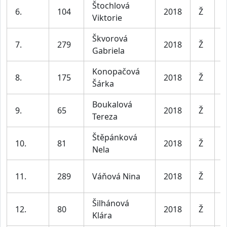
Štochlová
D
6.
104
2018
Ž
Viktorie
l
Škvorová
D
7.
279
2018
Ž
Gabriela
l
Konopačová
D
8.
175
2018
Ž
Šárka
l
Boukalová
D
9.
65
2018
Ž
Tereza
l
Štěpánková
D
10.
81
2018
Ž
Nela
l
D
11.
289
Váňová Nina
2018
Ž
l
Šilhánová
D
12.
80
2018
Ž
Klára
l