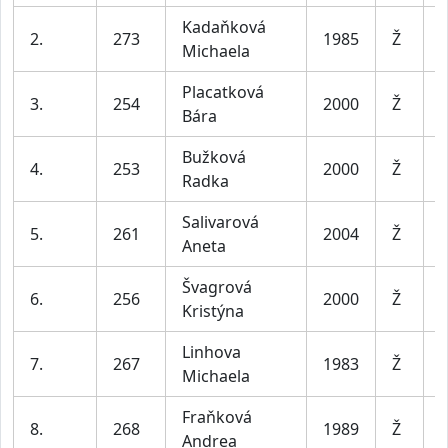
Kadaňková
2.
273
1985
Ž
Michaela
l
Placatková
3.
254
2000
Ž
Bára
l
Bužková
4.
253
2000
Ž
Radka
l
Salivarová
5.
261
2004
Ž
Aneta
l
Švagrová
6.
256
2000
Ž
Kristýna
l
Linhova
7.
267
1983
Ž
Michaela
l
Fraňková
8.
268
1989
Ž
Andrea
l