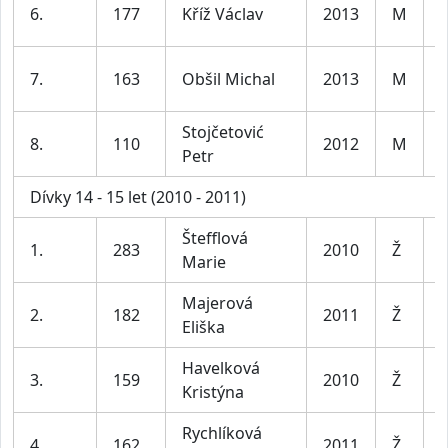
K
6.
177
Kříž Václav
2013
M
l
K
7.
163
Obšil Michal
2013
M
l
Stojčetović
K
8.
110
2012
M
Petr
l
Dívky 14 - 15 let (2010 - 2011)
Štefflová
D
1.
283
2010
Ž
Marie
l
Majerová
D
2.
182
2011
Ž
Eliška
l
Havelková
D
3.
159
2010
Ž
Kristýna
l
Rychlíková
D
4.
162
2011
Ž