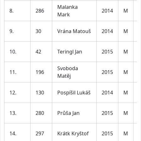
Malanka
K
8.
286
2014
M
Mark
l
K
9.
30
Vrána Matouš
2014
M
l
K
10.
42
Teringl Jan
2015
M
l
Svoboda
K
11.
196
2015
M
Matěj
l
K
12.
130
Pospíšil Lukáš
2014
M
l
K
13.
280
Průša Jan
2015
M
l
K
14.
297
Krátk Kryštof
2015
M
l