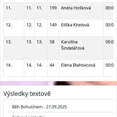
11.
11.
11.
199
Aneta Hošková
00:05
12.
12.
12.
149
Eliška Khelová
00:05
13.
13.
13.
58
Karolína
00:06
Šindelářová
14.
14.
14.
44
Elena Blahovcová
00:06
Výsledky textově
Běh Bohutínem - 27.09.2025