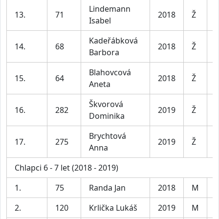
Lindemann
D
13.
71
2018
Ž
Isabel
l
Kadeřábková
D
14.
68
2018
Ž
Barbora
l
Blahovcová
D
15.
64
2018
Ž
Aneta
l
Škvorová
D
16.
282
2019
Ž
Dominika
l
Brychtová
D
17.
275
2019
Ž
Anna
l
Chlapci 6 - 7 let (2018 - 2019)
1.
75
Randa Jan
2018
M
K
2.
120
Krlička Lukáš
2019
M
K