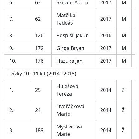
6.
63
Škrlant Adam
2017
M
K
Matějka
7.
62
2017
M
K
Tadeáš
8.
126
Pospíšil Jakub
2016
M
K
9.
172
Girga Bryan
2017
M
K
10.
176
Hazuka Jan
2017
M
K
Dívky 10 - 11 let (2014 - 2015)
Hulešová
D
1.
25
2014
Ž
Tereza
l
Dvořáčková
D
2.
24
2014
Ž
Marie
l
Myslivcová
D
3.
189
2014
Ž
Marie
l