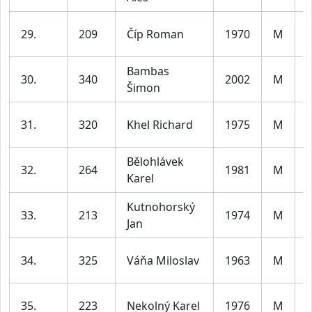
29.
209
Číp Roman
1970
M
l
Bambas
30.
340
2002
M
Šimon
l
31.
320
Khel Richard
1975
M
l
Bělohlávek
32.
264
1981
M
Karel
l
Kutnohorský
33.
213
1974
M
Jan
l
34.
325
Váňa Miloslav
1963
M
l
35.
223
Nekolný Karel
1976
M