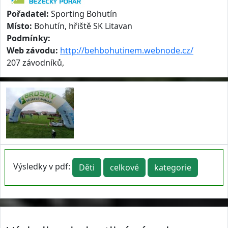
Pořadatel:
Sporting Bohutín
Místo:
Bohutín, hřiště SK Litavan
Podmínky:
Web závodu:
http://behbohutinem.webnode.cz/
207 závodníků,
Výsledky v pdf:
Děti
celkové
kategorie