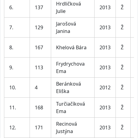
Hrdličková
D
6.
137
2013
Ž
Julie
l
Jarošová
D
7.
129
2013
Ž
Janina
l
D
8.
167
Khelová Bára
2013
Ž
l
Frydrychova
D
9.
113
2013
Ž
Ema
l
Beránková
D
10.
4
2012
Ž
Eliška
l
Turčiačíková
D
11.
168
2013
Ž
Ema
l
Recinová
D
12.
171
2013
Ž
Justýna
l