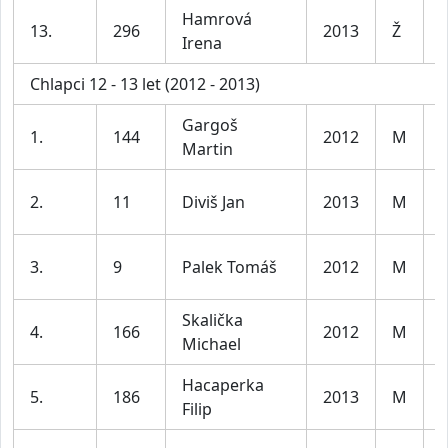
Hamrová
D
13.
296
2013
Ž
Irena
l
Chlapci 12 - 13 let (2012 - 2013)
Gargoš
K
1.
144
2012
M
Martin
l
K
2.
11
Diviš Jan
2013
M
l
K
3.
9
Palek Tomáš
2012
M
l
Skalička
K
4.
166
2012
M
Michael
l
Hacaperka
K
5.
186
2013
M
Filip
l