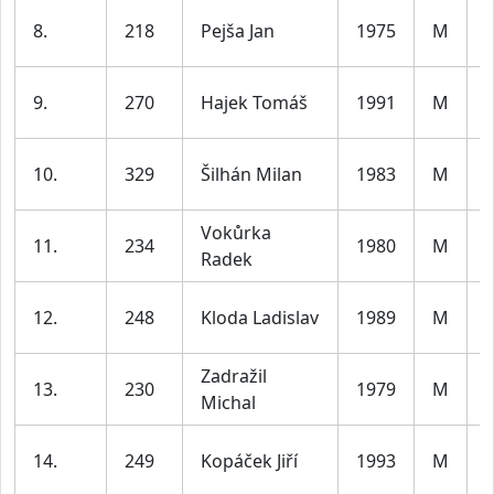
8.
218
Pejša Jan
1975
M
l
9.
270
Hajek Tomáš
1991
M
l
10.
329
Šilhán Milan
1983
M
l
Vokůrka
11.
234
1980
M
Radek
l
12.
248
Kloda Ladislav
1989
M
l
Zadražil
13.
230
1979
M
Michal
l
14.
249
Kopáček Jiří
1993
M
l