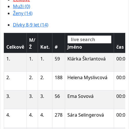
Muži (0)
Ženy (14)
Dívky 8-9 let (14)
M/
Celkově
Ž
Kat.
#
Jméno
čas
1.
1.
1.
59
Klárka Škrlantová
00:04
2.
2.
2.
188
Helena Myslivcová
00:04
3.
3.
3.
56
Ema Sovová
00:04
4.
4.
4.
278
Sára Selingerová
00:05