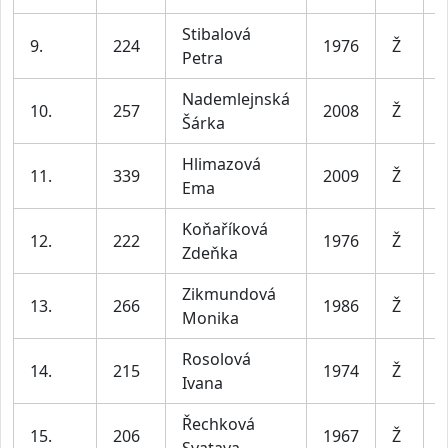
Stibalová
9.
224
1976
Ž
Petra
l
Nademlejnská
10.
257
2008
Ž
Šárka
Hlimazová
11.
339
2009
Ž
Ema
Koňaříková
12.
222
1976
Ž
Zdeňka
l
Zikmundová
13.
266
1986
Ž
Monika
l
Rosolová
14.
215
1974
Ž
Ivana
l
Řechková
15.
206
1967
Ž