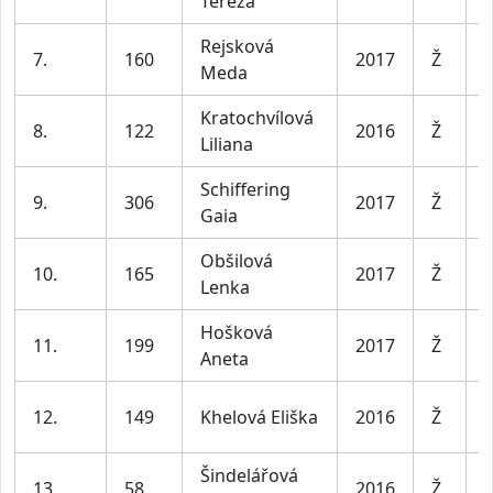
Tereza
l
Rejsková
D
7.
160
2017
Ž
Meda
l
Kratochvílová
D
8.
122
2016
Ž
Liliana
l
Schiffering
D
9.
306
2017
Ž
Gaia
l
Obšilová
D
10.
165
2017
Ž
Lenka
l
Hošková
D
11.
199
2017
Ž
Aneta
l
D
12.
149
Khelová Eliška
2016
Ž
l
Šindelářová
D
13.
58
2016
Ž