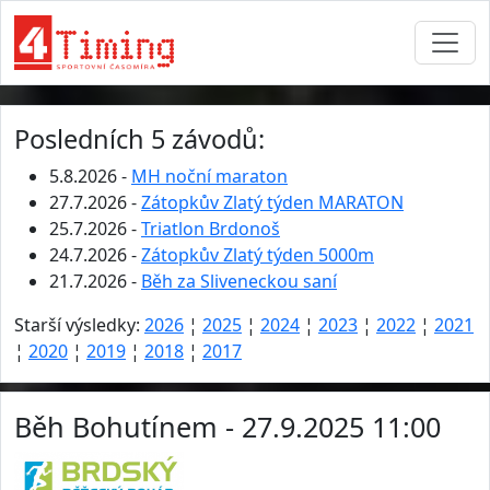
Posledních 5 závodů:
5.8.2026 -
MH noční maraton
27.7.2026 -
Zátopkův Zlatý týden MARATON
25.7.2026 -
Triatlon Brdonoš
24.7.2026 -
Zátopkův Zlatý týden 5000m
21.7.2026 -
Běh za Sliveneckou saní
Starší výsledky:
2026
¦
2025
¦
2024
¦
2023
¦
2022
¦
2021
¦
2020
¦
2019
¦
2018
¦
2017
Běh Bohutínem - 27.9.2025 11:00