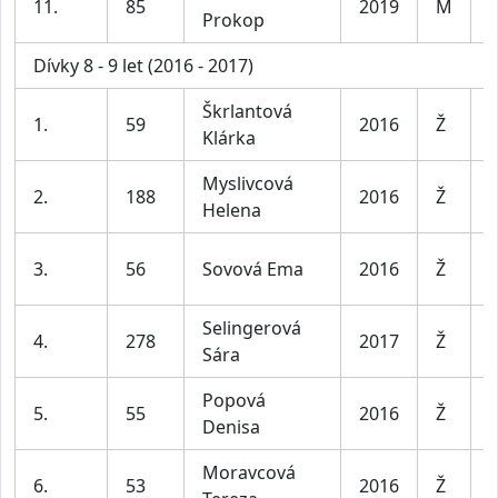
11.
85
2019
M
K
Prokop
Dívky 8 - 9 let (2016 - 2017)
Škrlantová
D
1.
59
2016
Ž
Klárka
l
Myslivcová
D
2.
188
2016
Ž
Helena
l
D
3.
56
Sovová Ema
2016
Ž
l
Selingerová
D
4.
278
2017
Ž
Sára
l
Popová
D
5.
55
2016
Ž
Denisa
l
Moravcová
D
6.
53
2016
Ž