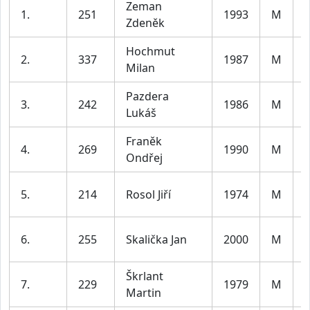
Zeman
1.
251
1993
M
Zdeněk
l
Hochmut
2.
337
1987
M
Milan
l
Pazdera
3.
242
1986
M
Lukáš
l
Franěk
4.
269
1990
M
Ondřej
l
5.
214
Rosol Jiří
1974
M
l
6.
255
Skalička Jan
2000
M
l
Škrlant
7.
229
1979
M
Martin
l