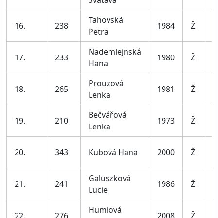
Svatava
l
Tahovská
16.
238
1984
Ž
Petra
l
Nademlejnská
17.
233
1980
Ž
Hana
l
Prouzová
18.
265
1981
Ž
Lenka
l
Bečvářová
19.
210
1973
Ž
Lenka
l
20.
343
Kubová Hana
2000
Ž
l
Galuszková
21.
241
1986
Ž
Lucie
l
Humlová
22.
276
2008
Ž