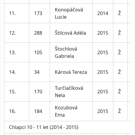
Konopáčová
D
11.
173
2014
Ž
Lucie
l
D
12.
288
Štilcová Adéla
2015
Ž
l
Štochlová
D
13.
105
2015
Ž
Gabriela
l
D
14.
34
Kárová Tereza
2015
Ž
l
Turčiačíková
D
15.
170
2015
Ž
Nela
l
Kozubová
D
16.
184
2015
Ž
Ema
l
Chlapci 10 - 11 let (2014 - 2015)