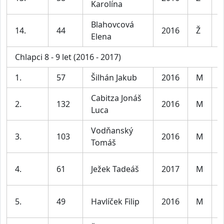
Karolína
l
Blahovcová
D
14.
44
2016
Ž
Elena
l
Chlapci 8 - 9 let (2016 - 2017)
1.
57
Šilhán Jakub
2016
M
K
Cabitza Jonáš
2.
132
2016
M
K
Luca
Vodňanský
3.
103
2016
M
K
Tomáš
4.
61
Ježek Tadeáš
2017
M
K
5.
49
Havlíček Filip
2016
M
K