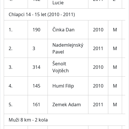
Lucie
l
Chlapci 14 - 15 let (2010 - 2011)
K
1.
190
Činka Dan
2010
M
l
Nademlejnský
K
2.
3
2011
M
Pavel
l
Šenolt
K
3.
314
2010
M
Vojtěch
l
K
4.
145
Huml Filip
2010
M
l
K
5.
161
Zemek Adam
2011
M
l
Muži 8 km - 2 kola