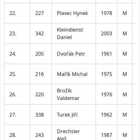
22.
227
Plavec Hynek
1978
M
l
Kleindienst
23.
342
2003
M
Daniel
l
24.
205
Dvořák Petr
1961
M
l
25.
216
Mařík Michal
1975
M
l
Brožík
26.
220
1976
M
Valdemar
l
27.
338
Turek Jiří
1962
M
l
Drechsler
28.
243
1987
M
Aleš
l