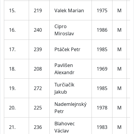
15.
219
Valek Marian
1975
M
l
Cipro
16.
240
1986
M
Miroslav
l
17.
239
Ptáček Petr
1985
M
l
Pavlišen
18.
208
1969
M
Alexandr
l
Turčiačík
19.
272
1985
M
Jakub
l
Nademlejnský
20.
225
1978
M
Petr
l
Blahovec
21.
236
1983
M
Václav
l