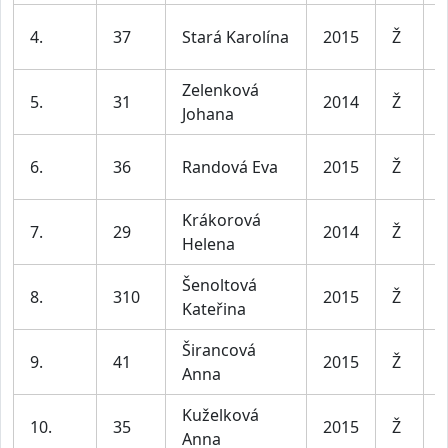
D
4.
37
Stará Karolína
2015
Ž
l
Zelenková
D
5.
31
2014
Ž
Johana
l
D
6.
36
Randová Eva
2015
Ž
l
Krákorová
D
7.
29
2014
Ž
Helena
l
Šenoltová
D
8.
310
2015
Ž
Kateřina
l
Širancová
D
9.
41
2015
Ž
Anna
l
Kuželková
D
10.
35
2015
Ž
Anna
l