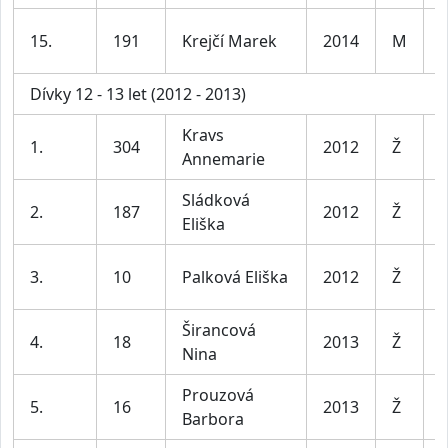
K
15.
191
Krejčí Marek
2014
M
l
Dívky 12 - 13 let (2012 - 2013)
Kravs
D
1.
304
2012
Ž
Annemarie
l
Sládková
D
2.
187
2012
Ž
Eliška
l
D
3.
10
Palková Eliška
2012
Ž
l
Širancová
D
4.
18
2013
Ž
Nina
l
Prouzová
D
5.
16
2013
Ž
Barbora
l