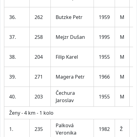
l
36.
262
Butzke Petr
1959
M
l
37.
258
Mejzr Dušan
1995
M
l
38.
204
Filip Karel
1955
M
7
39.
271
Magera Petr
1966
M
l
Čechura
40.
203
1955
M
Jaroslav
7
Ženy - 4 km - 1 kolo
Palková
1.
235
1982
Ž
Veronika
l