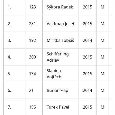
K
1.
123
Sýkora Radek
2015
M
l
K
2.
281
Valdman Josef
2015
M
l
K
3.
192
Miriťka Tobiáš
2014
M
l
Schifferling
K
4.
300
2015
M
Adriav
l
Slanina
K
5.
134
2015
M
Vojtěch
l
K
6.
21
Burian Filip
2014
M
l
K
7.
195
Turek Pavel
2015
M
l