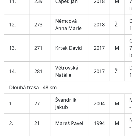
11.
239
Čapek Jan
2018
M
7 -
let
Němcová
Dí
12.
273
2018
Ž
Anna Marie
10 
Ch
13.
271
Krtek David
2017
M
7 -
let
Větrovská
Dí
14.
281
2017
Ž
Natálie
10 
Dlouhá trasa - 48 km
Švandrlík
Mu
1.
27
2004
M
Jakub
- 3
Mu
2.
21
Mareš Pavel
1994
M
- 3