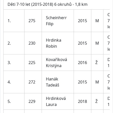
Děti 7-10 let (2015-2018) 6 okruhů - 1,8 km
Ch
Scheinherr
1.
275
2015
M
7 -
Filip
let
Ch
Hrdinka
2.
230
2015
M
7 -
Robin
let
Kovaříková
Dí
3.
225
2016
Ž
Kristýna
10 
Ch
Hanák
4.
272
2015
M
7 -
Tadeáš
let
Hrdinková
Dí
5.
229
2018
Ž
Laura
10 