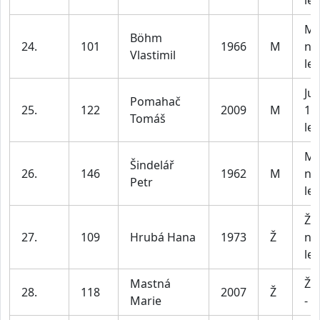
let
Mu
Böhm
24.
101
1966
M
na
Vlastimil
let
Jun
Pomahač
25.
122
2009
M
15 
Tomáš
let
Mu
Šindelář
26.
146
1962
M
na
Petr
let
Že
27.
109
Hrubá Hana
1973
Ž
na
let
Mastná
Že
28.
118
2007
Ž
Marie
- 3