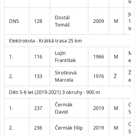
let
Jun
Dostál
DNS
128
2009
M
15 
Tomáš
let
Elektrokola - Krátká trasa 25 km
Lojín
Mu
1.
116
1966
M
František
el
Sirotková
Že
2.
133
1976
Ž
Marcela
el
Děti 5-6 let (2019-2021) 3 okruhy - 900 m
Čermák
Ch
1.
237
2019
M
David
5-6
Ch
2.
236
Čermák Filip
2019
M
5-6