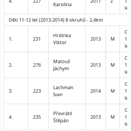
4.
227
2011
Ž
13
Karolína
let
Děti 11-12 let (2013-2014) 8 okruhů - 2,4km
Ch
Hrdinka
1.
231
2013
M
11
Viktor
let
Ch
Matouš
2.
276
2013
M
11
Jáchym
let
Ch
Lachman
3.
223
2014
M
11
Ivan
let
Ch
Převrátil
4.
235
2013
M
11
Štěpán
let