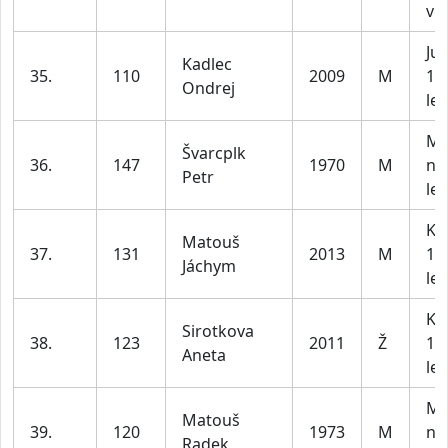
vč
Jun
Kadlec
35.
110
2009
M
15 
Ondrej
let
Mu
Švarcplk
36.
147
1970
M
na
Petr
let
Ka
Matouš
37.
131
2013
M
12 
Jáchym
let
Ka
Sirotkova
38.
123
2011
Ž
12 
Aneta
let
Mu
Matouš
39.
120
1973
M
na
Radek