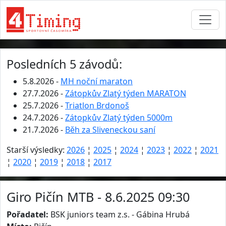
Posledních 5 závodů:
5.8.2026 -
MH noční maraton
27.7.2026 -
Zátopkův Zlatý týden MARATON
25.7.2026 -
Triatlon Brdonoš
24.7.2026 -
Zátopkův Zlatý týden 5000m
21.7.2026 -
Běh za Sliveneckou saní
Starší výsledky:
2026
¦
2025
¦
2024
¦
2023
¦
2022
¦
2021
¦
2020
¦
2019
¦
2018
¦
2017
Giro Pičín MTB - 8.6.2025 09:30
Pořadatel:
BSK juniors team z.s. - Gábina Hrubá