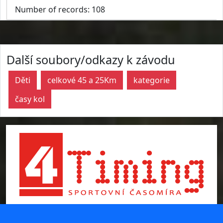
Number of records: 108
Další soubory/odkazy k závodu
Děti
celkové 45 a 25Km
kategorie
časy kol