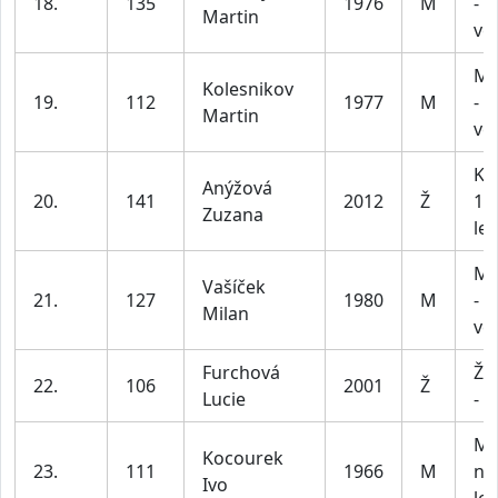
18.
135
1976
M
- 5
Martin
vč
Mu
Kolesnikov
19.
112
1977
M
- 5
Martin
vč
Ka
Anýžová
20.
141
2012
Ž
12 
Zuzana
let
Mu
Vašíček
21.
127
1980
M
- 5
Milan
vč
Furchová
Že
22.
106
2001
Ž
Lucie
- 3
Mu
Kocourek
23.
111
1966
M
na
Ivo