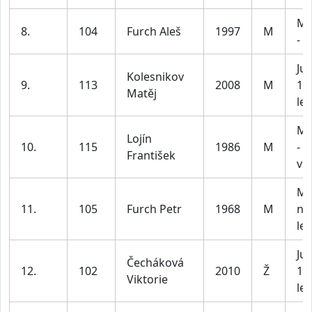
Mu
8.
104
Furch Aleš
1997
M
- 3
Jun
Kolesnikov
9.
113
2008
M
15 
Matěj
let
Mu
Lojín
10.
115
1986
M
- 5
František
vč
Mu
11.
105
Furch Petr
1968
M
na
let
Ju
Čecháková
12.
102
2010
Ž
15 
Viktorie
let