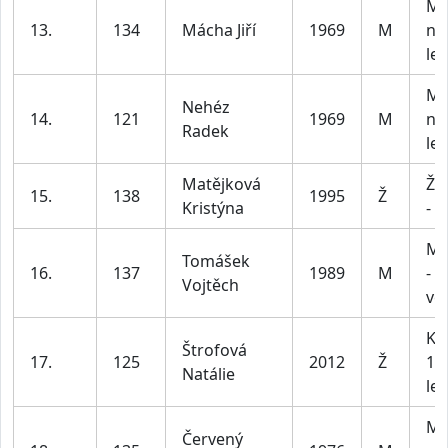
Mu
13.
134
Mácha Jiří
1969
M
na
let
Mu
Nehéz
14.
121
1969
M
na
Radek
let
Matějková
Že
15.
138
1995
Ž
Kristýna
- 3
Mu
Tomášek
16.
137
1989
M
- 5
Vojtěch
vč
Ka
Štrofová
17.
125
2012
Ž
12 
Natálie
let
Mu
Červený