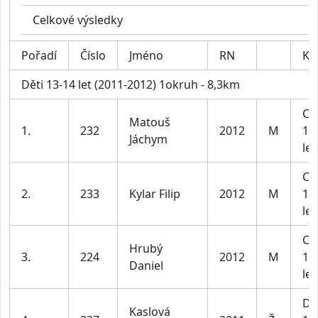
Celkové výsledky
Pořadí
Číslo
Jméno
RN
Kat
Děti 13-14 let (2011-2012) 1okruh - 8,3km
Ch
Matouš
1.
232
2012
M
13
Jáchym
let
Ch
2.
233
Kylar Filip
2012
M
13
let
Ch
Hrubý
3.
224
2012
M
13
Daniel
let
Dí
Kaslová