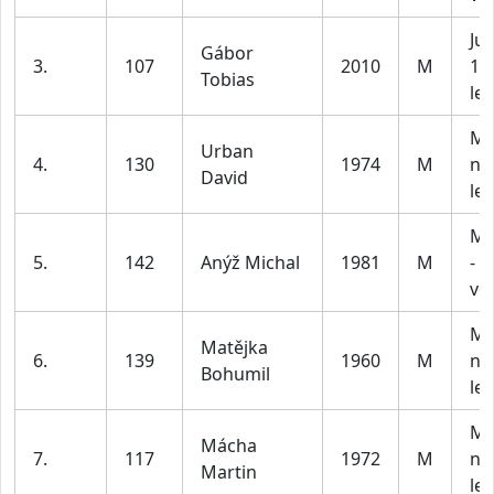
Jun
Gábor
3.
107
2010
M
15 
Tobias
let
Mu
Urban
4.
130
1974
M
na
David
let
Mu
5.
142
Anýž Michal
1981
M
- 5
vč
Mu
Matějka
6.
139
1960
M
na
Bohumil
let
Mu
Mácha
7.
117
1972
M
na
Martin
let