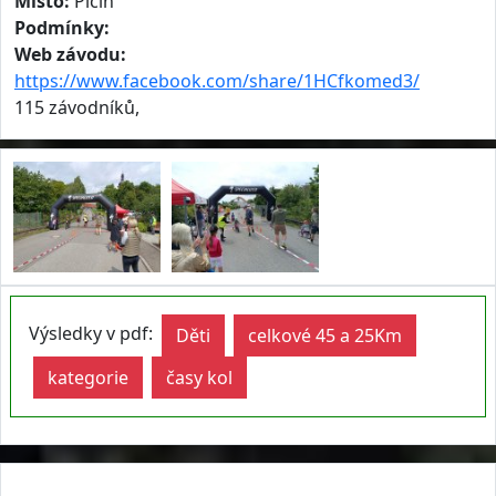
Místo:
Pičín
Podmínky:
Web závodu:
https://www.facebook.com/share/1HCfkomed3/
115 závodníků,
Výsledky v pdf:
Děti
celkové 45 a 25Km
kategorie
časy kol