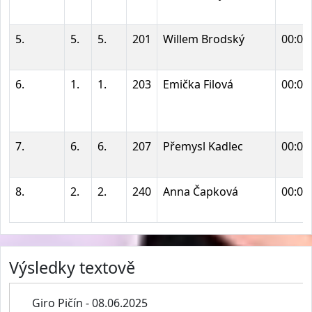
5.
5.
5.
201
Willem Brodský
00:05
6.
1.
1.
203
Emička Filová
00:05
7.
6.
6.
207
Přemysl Kadlec
00:05
8.
2.
2.
240
Anna Čapková
00:05
Výsledky textově
Giro Pičín - 08.06.2025