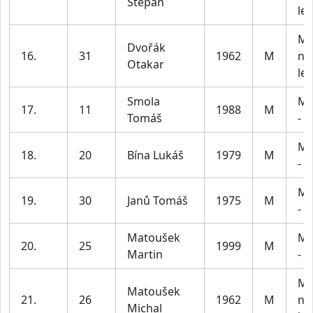
Štěpán
let
Mu
Dvořák
16.
31
1962
M
na
Otakar
let
Smola
Mu
17.
11
1988
M
Tomáš
- 5
Mu
18.
20
Bína Lukáš
1979
M
- 5
Mu
19.
30
Janů Tomáš
1975
M
- 5
Matoušek
Mu
20.
25
1999
M
Martin
- 3
Mu
Matoušek
21.
26
1962
M
na
Michal