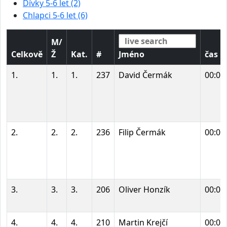
Dívky 5-6 let (2)
Chlapci 5-6 let (6)
M/
Celkově
Ž
Kat.
#
Jméno
čas
1.
1.
1.
237
David Čermák
00:04
2.
2.
2.
236
Filip Čermák
00:05
3.
3.
3.
206
Oliver Honzík
00:06
4.
4.
4.
210
Martin Krejčí
00:06