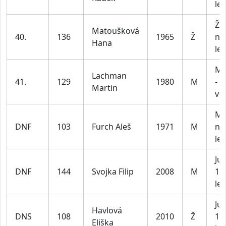
let
Že
Matoušková
40.
136
1965
Ž
na
Hana
let
Mu
Lachman
41.
129
1980
M
- 5
Martin
vč
Mu
DNF
103
Furch Aleš
1971
M
na
let
Jun
DNF
144
Svojka Filip
2008
M
15 
let
Ju
Havlová
DNS
108
2010
Ž
15 
Eliška