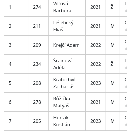
Viltová
Dí
1.
274
2021
Ž
Barbora
do 
Lešetický
Ch
2.
211
2021
M
Eliáš
do 
Ch
3.
209
Krejčí Adam
2022
M
do 
Šrainová
Dí
4.
234
2022
Ž
Adéla
do 
Kratochvíl
Ch
5.
208
2023
M
Zachariáš
do 
Růžička
Ch
6.
278
2021
M
Matyáš
do 
Honzík
Ch
7.
205
2023
M
Kristián
do 