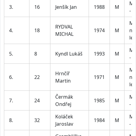
Mu
3.
16
Jenšík Jan
1988
M
- 5
Mu
RYDVAL
4.
18
1974
M
na
MICHAL
let
Mu
5.
8
Kyndl Lukáš
1993
M
- 3
Mu
Hrnčíř
6.
22
1971
M
na
Martin
let
Čermák
Mu
7.
24
1985
M
Ondřej
- 5
Koláček
Mu
8.
32
1984
M
Jaroslav
- 5