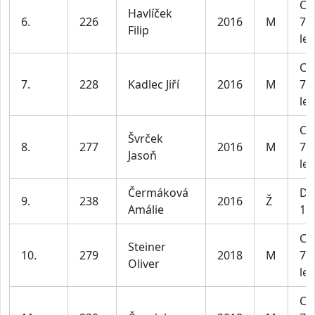
Ch
Havlíček
6.
226
2016
M
7 -
Filip
let
Ch
7.
228
Kadlec Jiří
2016
M
7 -
let
Ch
Švrček
8.
277
2016
M
7 -
Jasoň
let
Čermáková
Dí
9.
238
2016
Ž
Amálie
10 
Ch
Steiner
10.
279
2018
M
7 -
Oliver
let
Ch