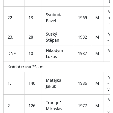
let
Mu
Svoboda
22.
13
1969
M
na
Pavel
let
Suský
Mu
23.
28
1982
M
Štěpán
- 5
Nikodym
Mu
DNF
10
1987
M
Lukas
- 5
Krátká trasa 25 km
Mu
Matějka
1.
140
1986
M
- 5
Jakub
vč
Mu
Trangoš
2.
126
1977
M
- 5
Miroslav
vč