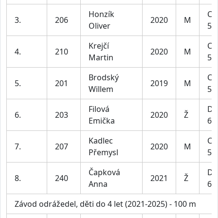
Honzík
Ch
3.
206
2020
M
Oliver
5-6
Krejčí
Ch
4.
210
2020
M
Martin
5-6
Brodský
Ch
5.
201
2019
M
Willem
5-6
Filová
Dí
6.
203
2020
Ž
Emička
6 l
Kadlec
Ch
7.
207
2020
M
Přemysl
5-6
Čapková
Dí
8.
240
2021
Ž
Anna
6 l
Závod odrážedel, děti do 4 let (2021-2025) - 100 m