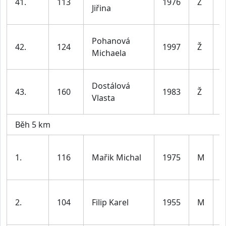
41.
113
1976
Ž
d
Jiřina
l
ž
Pohanová
42.
124
1997
Ž
d
Michaela
l
ž
Dostálová
43.
160
1983
Ž
d
Vlasta
l
Běh 5 km
1.
116
Mařik Michal
1975
M
d
l
2.
104
Filip Karel
1955
M
7