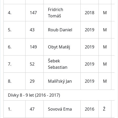
Fridrich
K
4.
147
2018
M
Tomáš
6
K
5.
43
Roub Daniel
2019
M
6
K
6.
149
Obyt Matěj
2019
M
6
Šebek
K
7.
52
2019
M
Sebastian
6
K
8.
29
Malířský Jan
2019
M
6
Dívky 8 - 9 let (2016 - 2017)
D
1.
47
Sovová Ema
2016
Ž
8