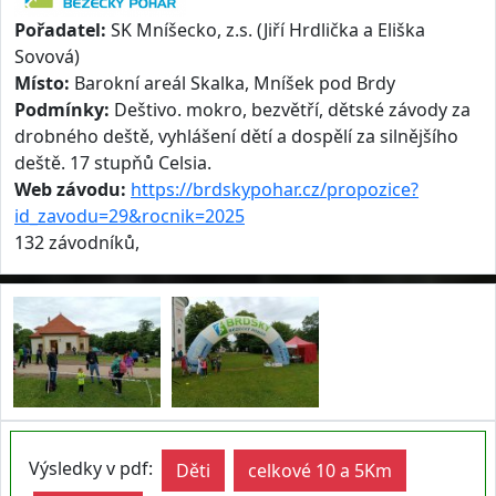
Pořadatel:
SK Mníšecko, z.s. (Jiří Hrdlička a Eliška
Sovová)
Místo:
Barokní areál Skalka, Mníšek pod Brdy
Podmínky:
Deštivo. mokro, bezvětří, dětské závody za
drobného deště, vyhlášení dětí a dospělí za silnějšího
deště. 17 stupňů Celsia.
Web závodu:
https://brdskypohar.cz/propozice?
id_zavodu=29&rocnik=2025
132 závodníků,
Výsledky v pdf:
Děti
celkové 10 a 5Km