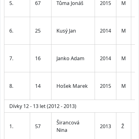
5.
67
Tůma Jonáš
2015
M
1
l
K
6.
25
Kusý Jan
2014
M
1
l
K
7.
16
Janko Adam
2014
M
1
l
K
8.
14
Hošek Marek
2015
M
1
l
Dívky 12 - 13 let (2012 - 2013)
D
Širancová
1.
57
2013
Ž
1
Nina
l