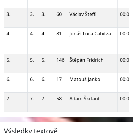
3.
3.
3.
60
Václav Šteffl
00:02
4.
4.
4.
81
Jonáš Luca Cabitza
00:02
5.
5.
5.
146
Štěpán Fridrich
00:02
6.
6.
6.
17
Matouš Janko
00:03
7.
7.
7.
58
Adam Škrlant
00:03
Výsledky textově