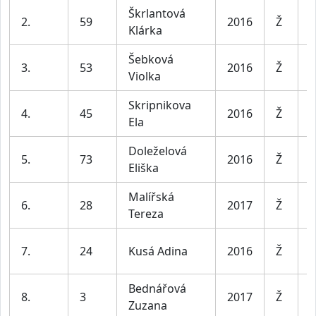
Škrlantová
D
2.
59
2016
Ž
Klárka
8
Šebková
D
3.
53
2016
Ž
Violka
8
Skripnikova
D
4.
45
2016
Ž
Ela
8
Doleželová
D
5.
73
2016
Ž
Eliška
8
Malířská
D
6.
28
2017
Ž
Tereza
8
D
7.
24
Kusá Adina
2016
Ž
8
Bednářová
D
8.
3
2017
Ž
Zuzana
8