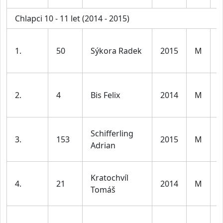
Chlapci 10 - 11 let (2014 - 2015)
K
1.
50
Sýkora Radek
2015
M
1
l
K
2.
4
Bis Felix
2014
M
1
l
K
Schifferling
3.
153
2015
M
1
Adrian
l
K
Kratochvíl
4.
21
2014
M
1
Tomáš
l
K