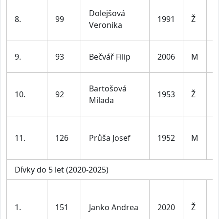
ž
Dolejšová
8.
99
1991
Ž
d
Veronika
l
9.
93
Bečvář Filip
2006
M
j
ž
Bartošová
10.
92
1953
Ž
Milada
6
11.
126
Průša Josef
1952
M
7
Dívky do 5 let (2020-2025)
D
d
1.
151
Janko Andrea
2020
Ž
l