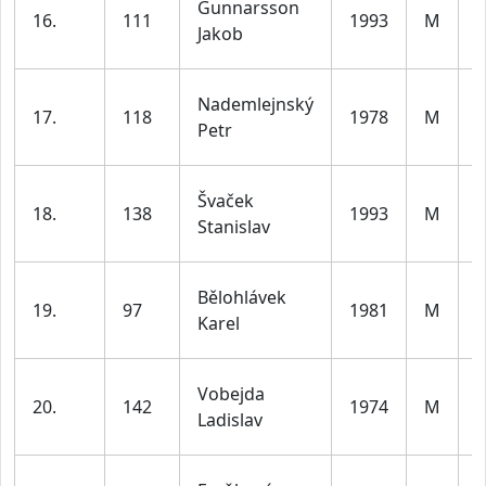
Gunnarsson
16.
111
1993
M
d
Jakob
l
Nademlejnský
17.
118
1978
M
d
Petr
l
Švaček
18.
138
1993
M
d
Stanislav
l
Bělohlávek
19.
97
1981
M
d
Karel
l
Vobejda
20.
142
1974
M
d
Ladislav
l
ž