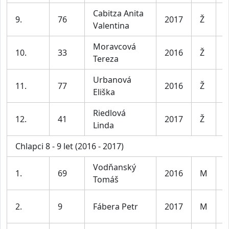
Cabitza Anita
D
9.
76
2017
Ž
Valentina
8
Moravcová
D
10.
33
2016
Ž
Tereza
8
Urbanová
D
11.
77
2016
Ž
Eliška
8
Riedlová
D
12.
41
2017
Ž
Linda
8
Chlapci 8 - 9 let (2016 - 2017)
Vodňanský
K
1.
69
2016
M
Tomáš
8
K
2.
9
Fábera Petr
2017
M
8