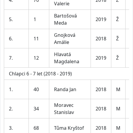
4.
70
2018
Ž
Valerie
6
Bartošová
D
5.
1
2019
Ž
Meda
6
Gnojková
D
6.
11
2018
Ž
Amálie
6
Hlavatá
D
7.
12
2019
Ž
Magdalena
6
Chlapci 6 - 7 let (2018 - 2019)
K
1.
40
Randa Jan
2018
M
6
Moravec
K
2.
34
2018
M
Stanislav
6
K
3.
68
Tůma Kryštof
2018
M
6