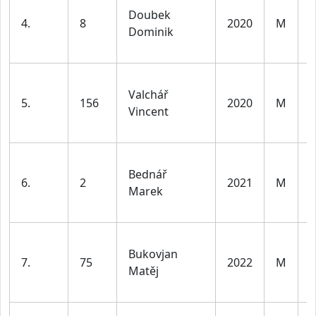
Doubek
d
4.
8
2020
M
Dominik
l
v
K
Valchář
d
5.
156
2020
M
Vincent
l
v
K
Bednář
d
6.
2
2021
M
Marek
l
v
K
Bukovjan
d
7.
75
2022
M
Matěj
l
v