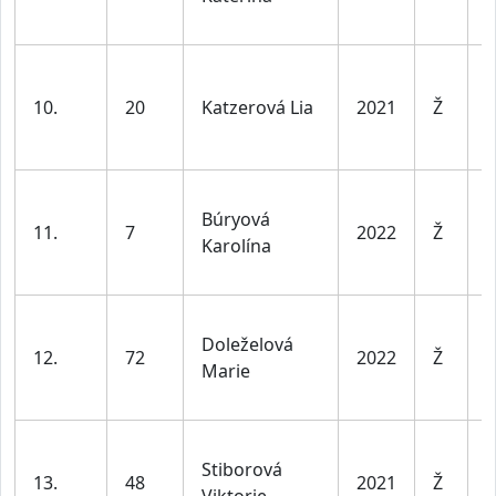
v
D
d
10.
20
Katzerová Lia
2021
Ž
l
v
D
Búryová
d
11.
7
2022
Ž
Karolína
l
v
D
Doleželová
d
12.
72
2022
Ž
Marie
l
v
D
Stiborová
d
13.
48
2021
Ž