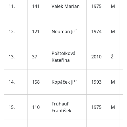
11.
141
Valek Marian
1975
M
d
l
12.
121
Neuman Jiří
1974
M
d
l
D
Poštolková
13.
37
2010
Ž
1
Kateřina
l
14.
158
Kopáček Jiří
1993
M
d
l
Frühauf
15.
110
1975
M
d
František
l