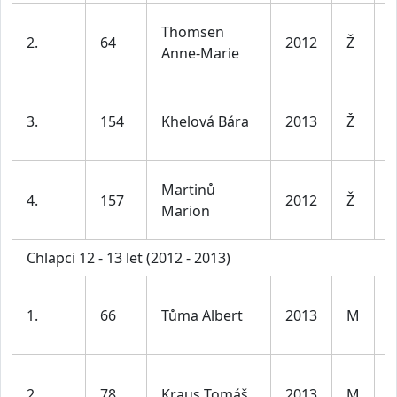
D
Thomsen
2.
64
2012
Ž
1
Anne-Marie
l
D
3.
154
Khelová Bára
2013
Ž
1
l
D
Martinů
4.
157
2012
Ž
1
Marion
l
Chlapci 12 - 13 let (2012 - 2013)
K
1.
66
Tůma Albert
2013
M
1
l
K
2.
78
Kraus Tomáš
2013
M
1