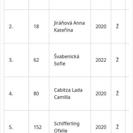
v
D
Jiráňová Anna
d
2.
18
2020
Ž
Kateřina
l
v
D
Švabenická
d
3.
62
2022
Ž
Sofie
l
v
D
Cabitza Lada
d
4.
80
2020
Ž
Camilla
l
v
D
Schifferling
d
5.
152
2020
Ž
Ofelie
l