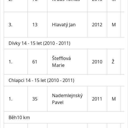
l
K
3.
13
Hlavatý Jan
2012
M
1
l
Dívky 14 - 15 let (2010 - 2011)
D
Štefflová
1.
61
2010
Ž
1
Marie
l
Chlapci 14 - 15 let (2010 - 2011)
K
Nademlejnský
1.
35
2011
M
1
Pavel
l
Běh10 km