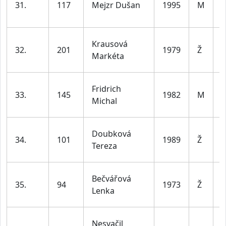
31.
117
Mejzr Dušan
1995
M
d
l
ž
Krausová
32.
201
1979
Ž
d
Markéta
l
Fridrich
33.
145
1982
M
d
Michal
l
ž
Doubková
34.
101
1989
Ž
d
Tereza
l
ž
Bečvářová
35.
94
1973
Ž
d
Lenka
l
Nesvačil