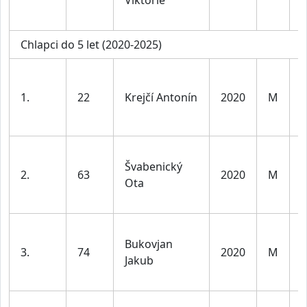
Viktorie
l
v
Chlapci do 5 let (2020-2025)
K
d
1.
22
Krejčí Antonín
2020
M
l
v
K
Švabenický
d
2.
63
2020
M
Ota
l
v
K
Bukovjan
d
3.
74
2020
M
Jakub
l
v
K