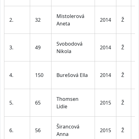
D
Mistolerová
2.
32
2014
Ž
1
Aneta
l
D
Svobodová
3.
49
2014
Ž
1
Nikola
l
D
4.
150
Burešová Ella
2014
Ž
1
l
D
Thomsen
5.
65
2015
Ž
1
Lidie
l
D
Širancová
6.
56
2015
Ž
1
Anna
l