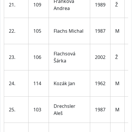
Fraňková
21.
109
1989
Ž
d
Andrea
l
22.
105
Flachs Michal
1987
M
d
l
ž
Flachsová
23.
106
2002
Ž
d
Šárka
l
24.
114
Kozák Jan
1962
M
d
l
Drechsler
25.
103
1987
M
d
Aleš
l