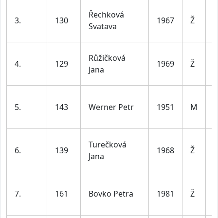
ž
Řechková
3.
130
1967
Ž
d
Svatava
l
ž
Růžičková
4.
129
1969
Ž
d
Jana
l
5.
143
Werner Petr
1951
M
7
ž
Turečková
6.
139
1968
Ž
d
Jana
l
ž
7.
161
Bovko Petra
1981
Ž
d
l