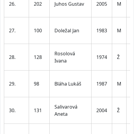
26.
202
Juhos Gustav
2005
M
d
l
27.
100
Doležal Jan
1983
M
d
l
ž
Rosolová
28.
128
1974
Ž
d
Ivana
l
29.
98
Bláha Lukáš
1987
M
d
l
ž
Salivarová
30.
131
2004
Ž
d
Aneta
l