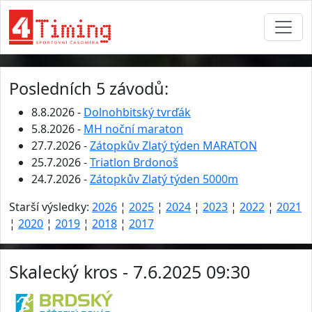
Posledních 5 závodů:
8.8.2026 -
Dolnohbitský tvrďák
5.8.2026 -
MH noční maraton
27.7.2026 -
Zátopkův Zlatý týden MARATON
25.7.2026 -
Triatlon Brdonoš
24.7.2026 -
Zátopkův Zlatý týden 5000m
Starší výsledky:
2026
¦
2025
¦
2024
¦
2023
¦
2022
¦
2021
¦
2020
¦
2019
¦
2018
¦
2017
Skalecký kros - 7.6.2025 09:30