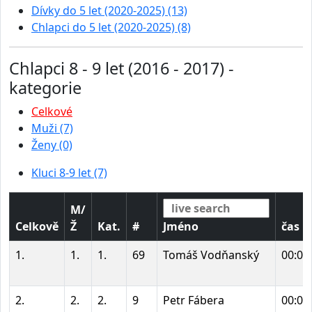
Dívky do 5 let (2020-2025) (13)
Chlapci do 5 let (2020-2025) (8)
Chlapci 8 - 9 let (2016 - 2017) -
kategorie
Celkové
Muži (7)
Ženy (0)
Kluci 8-9 let (7)
M/
Celkově
Ž
Kat.
#
Jméno
čas
1.
1.
1.
69
Tomáš Vodňanský
00:02
2.
2.
2.
9
Petr Fábera
00:02