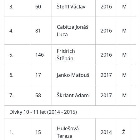
K
3.
60
Šteffl Václav
2016
M
8
Cabitza Jonáš
K
4.
81
2016
M
Luca
8
Fridrich
K
5.
146
2016
M
Štěpán
8
K
6.
17
Janko Matouš
2017
M
8
K
7.
58
Škrlant Adam
2017
M
8
Dívky 10 - 11 let (2014 - 2015)
D
Hulešová
1.
15
2014
Ž
1
Tereza
l