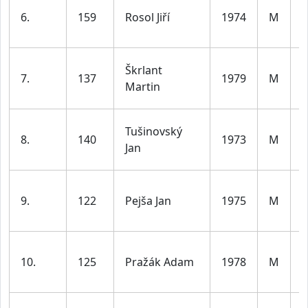
6.
159
Rosol Jiří
1974
M
d
l
Škrlant
7.
137
1979
M
d
Martin
l
Tušinovský
8.
140
1973
M
d
Jan
l
9.
122
Pejša Jan
1975
M
d
l
10.
125
Pražák Adam
1978
M
d
l