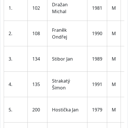
Dražan
1.
102
1981
M
d
Michal
l
Franěk
2.
108
1990
M
d
Ondřej
l
3.
134
Stibor Jan
1989
M
d
l
Strakatý
4.
135
1991
M
d
Šimon
l
5.
200
Hostička Jan
1979
M
d
l