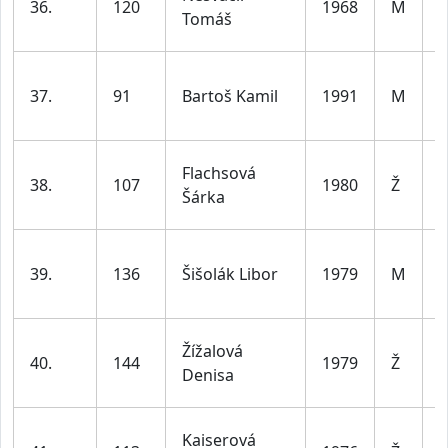
36.
120
1968
M
d
Tomáš
l
37.
91
Bartoš Kamil
1991
M
d
l
ž
Flachsová
38.
107
1980
Ž
d
Šárka
l
39.
136
Šišolák Libor
1979
M
d
l
ž
Žížalová
40.
144
1979
Ž
d
Denisa
l
ž
Kaiserová