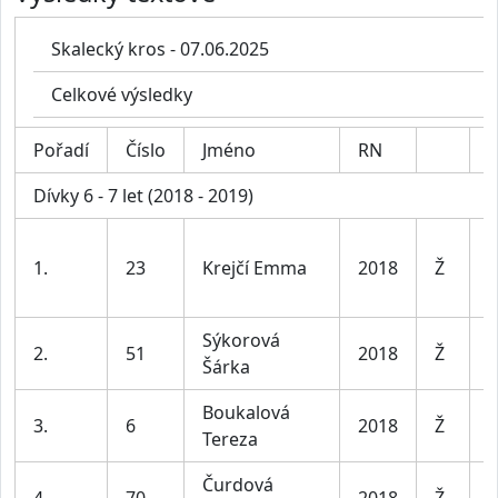
Skalecký kros - 07.06.2025
Celkové výsledky
Pořadí
Číslo
Jméno
RN
K
Dívky 6 - 7 let (2018 - 2019)
D
1.
23
Krejčí Emma
2018
Ž
6
Sýkorová
D
2.
51
2018
Ž
Šárka
6
Boukalová
D
3.
6
2018
Ž
Tereza
6
Čurdová
D