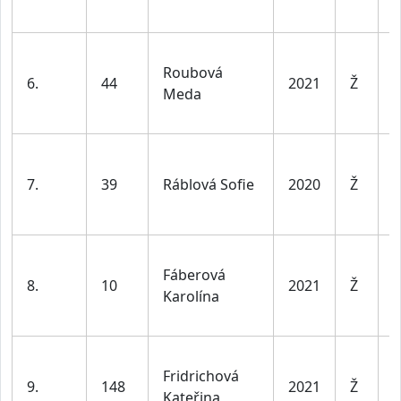
v
D
Roubová
d
6.
44
2021
Ž
Meda
l
v
D
d
7.
39
Ráblová Sofie
2020
Ž
l
v
D
Fáberová
d
8.
10
2021
Ž
Karolína
l
v
D
Fridrichová
d
9.
148
2021
Ž
Kateřina
l