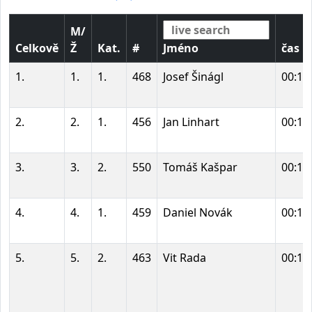
M/
Celkově
Ž
Kat.
#
Jméno
čas
1.
1.
1.
468
Josef Šinágl
00:13
2.
2.
1.
456
Jan Linhart
00:14
3.
3.
2.
550
Tomáš Kašpar
00:15
4.
4.
1.
459
Daniel Novák
00:16
5.
5.
2.
463
Vit Rada
00:16