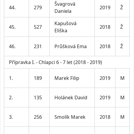
Švagrová
44.
279
2019
Ž
Daniela
Kapušová
45.
527
2018
Ž
Eliška
46.
231
Průšková Ema
2018
Ž
Přípravka I. - Chlapci 6 - 7 let (2018 - 2019)
1.
189
Marek Filip
2019
M
2.
135
Holánek David
2019
M
3.
256
Smolík Marek
2018
M