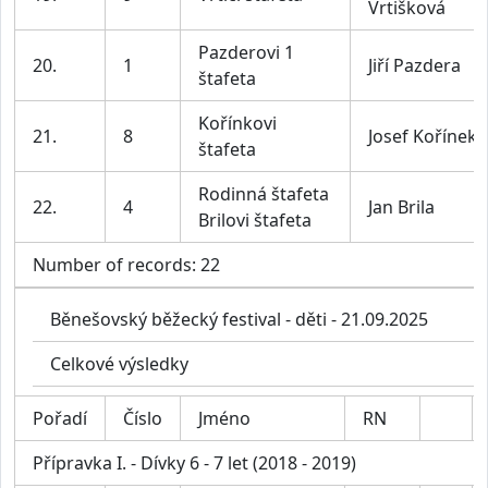
Vrtišková
Pazderovi 1
20.
1
Jiří Pazdera
štafeta
Kořínkovi
21.
8
Josef Kořínek
štafeta
Rodinná štafeta
22.
4
Jan Brila
Brilovi štafeta
Number of records: 22
Běnešovský běžecký festival - děti - 21.09.2025
Celkové výsledky
Pořadí
Číslo
Jméno
RN
Přípravka I. - Dívky 6 - 7 let (2018 - 2019)