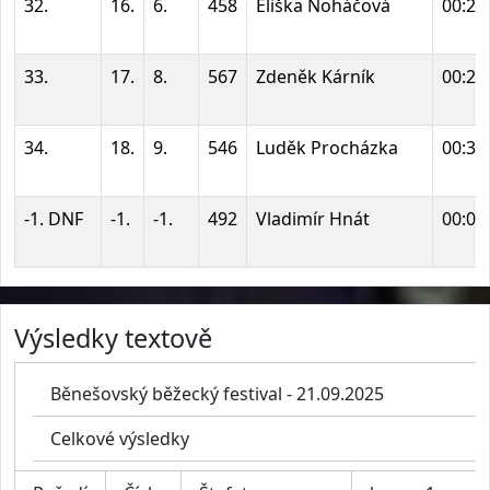
32.
16.
6.
458
Eliška Noháčová
00:25
33.
17.
8.
567
Zdeněk Kárník
00:27
34.
18.
9.
546
Luděk Procházka
00:31
-1. DNF
-1.
-1.
492
Vladimír Hnát
00:06
Výsledky textově
Běnešovský běžecký festival - 21.09.2025
Celkové výsledky