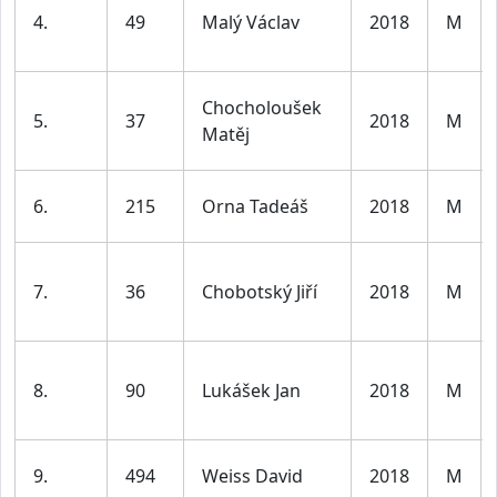
4.
49
Malý Václav
2018
M
Chocholoušek
5.
37
2018
M
Matěj
6.
215
Orna Tadeáš
2018
M
7.
36
Chobotský Jiří
2018
M
8.
90
Lukášek Jan
2018
M
9.
494
Weiss David
2018
M