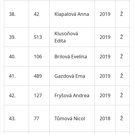
38.
42
Klapalová Anna
2019
Ž
Klusoňová
39.
513
2019
Ž
Edita
40.
106
Brilová Evelína
2019
Ž
41.
489
Gazdová Ema
2019
Ž
42.
127
Fryšová Andrea
2019
Ž
43.
77
Tůmová Nicol
2018
Ž