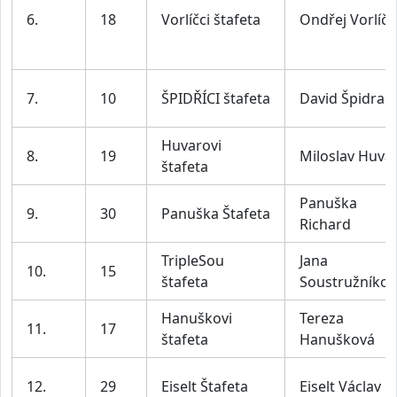
6.
18
Vorlíčci štafeta
Ondřej Vorlíč
7.
10
ŠPIDŘÍCI štafeta
David Špidra
Huvarovi
8.
19
Miloslav Huva
štafeta
Panuška
9.
30
Panuška Štafeta
Richard
TripleSou
Jana
10.
15
štafeta
Soustružníkov
Hanuškovi
Tereza
11.
17
štafeta
Hanušková
12.
29
Eiselt Štafeta
Eiselt Václav