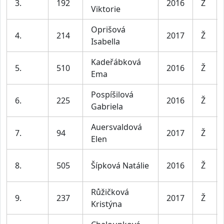
3.
192
2016
Ž
Viktorie
Oprišová
4.
214
2017
Ž
Isabella
Kadeřábková
5.
510
2016
Ž
Ema
Pospíšilová
6.
225
2016
Ž
Gabriela
Auersvaldová
7.
94
2017
Ž
Elen
8.
505
Šípková Natálie
2016
Ž
Růžičková
9.
237
2017
Ž
Kristýna