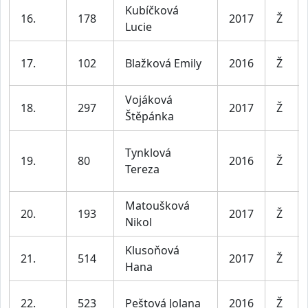
Kubíčková
16.
178
2017
Ž
Lucie
17.
102
Blažková Emily
2016
Ž
Vojáková
18.
297
2017
Ž
Štěpánka
Tynklová
19.
80
2016
Ž
Tereza
Matoušková
20.
193
2017
Ž
Nikol
Klusoňová
21.
514
2017
Ž
Hana
22.
523
Peštová Jolana
2016
Ž