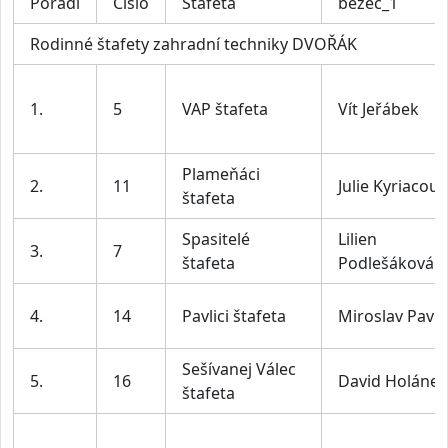
Pořadí
Číslo
Štafeta
bezec_1
Rodinné štafety zahradní techniky DVOŘÁK
1.
5
VAP štafeta
Vít Jeřábek
Plameňáci
2.
11
Julie Kyriacou
štafeta
Spasitelé
Lilien
3.
7
štafeta
Podlešáková
4.
14
Pavlici štafeta
Miroslav Pavlí
Sešívanej Válec
5.
16
David Holánek
štafeta