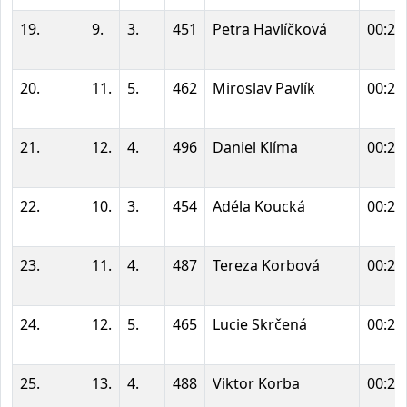
19.
9.
3.
451
Petra Havlíčková
00:20
20.
11.
5.
462
Miroslav Pavlík
00:20
21.
12.
4.
496
Daniel Klíma
00:20
22.
10.
3.
454
Adéla Koucká
00:21
23.
11.
4.
487
Tereza Korbová
00:21
24.
12.
5.
465
Lucie Skrčená
00:22
25.
13.
4.
488
Viktor Korba
00:22