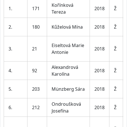
Kořínková
1.
171
2018
Ž
Tereza
2.
180
Kůželová Mína
2018
Ž
Eiseltová Marie
3.
21
2018
Ž
Antonie
Alexandrová
4.
92
2018
Ž
Karolína
5.
203
Münzberg Sára
2018
Ž
Ondroušková
6.
212
2018
Ž
Josefína