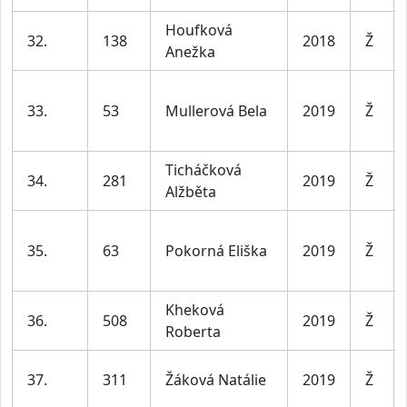
Houfková
32.
138
2018
Ž
Anežka
33.
53
Mullerová Bela
2019
Ž
Ticháčková
34.
281
2019
Ž
Alžběta
35.
63
Pokorná Eliška
2019
Ž
Kheková
36.
508
2019
Ž
Roberta
37.
311
Žáková Natálie
2019
Ž