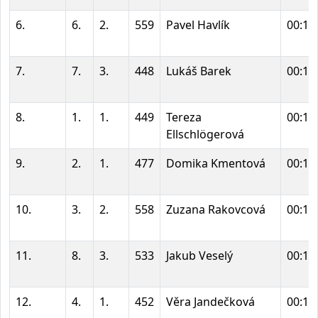
6.
6.
2.
559
Pavel Havlík
00:17
7.
7.
3.
448
Lukáš Barek
00:17
8.
1.
1.
449
Tereza
00:17
Ellschlögerová
9.
2.
1.
477
Domika Kmentová
00:17
10.
3.
2.
558
Zuzana Rakovcová
00:17
11.
8.
3.
533
Jakub Veselý
00:18
12.
4.
1.
452
Věra Jandečková
00:18