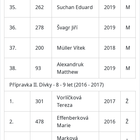
35.
262
Suchan Eduard
2019
M
36.
278
Švagr Jiří
2019
M
37.
200
Müller Vítek
2018
M
Alexandruk
38.
93
2019
M
Matthew
Přípravka II. Dívky - 8 - 9 let (2016 - 2017)
Vorlíčková
1.
301
2017
Ž
Tereza
Effenberková
2.
478
2016
Ž
Marie
Marková