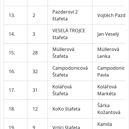
Pazderovi 2
13.
2
Vojtěch Pazde
štafeta
VESELÁ TROJCE
14.
3
Jan Veselý
štafeta
Müllerová
Müllerová
15.
28
Štafeta
Lenka
Campodonicová
Campodonico
16.
32
Štafeta
Pavla
Kolářová
Kolářová
17.
31
Štafeta
Markéta
Šárka
18.
12
KoKo štafeta
Kožantová
Kamila
19.
9
Vrtíci štafeta