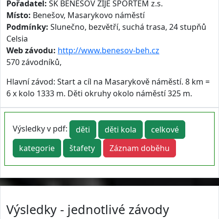
Pořadatel:
SK BENEŠOV ŽIJE SPORTEM z.s.
Místo:
Benešov, Masarykovo náměstí
Podmínky:
Slunečno, bezvětří, suchá trasa, 24 stupňů
Celsia
Web závodu:
http://www.benesov-beh.cz
570 závodníků,
Hlavní závod: Start a cíl na Masarykově náměstí. 8 km =
6 x kolo 1333 m. Děti okruhy okolo náměstí 325 m.
Výsledky v pdf:
děti
děti kola
celkové
kategorie
štafety
Záznam doběhu
Výsledky - jednotlivé závody