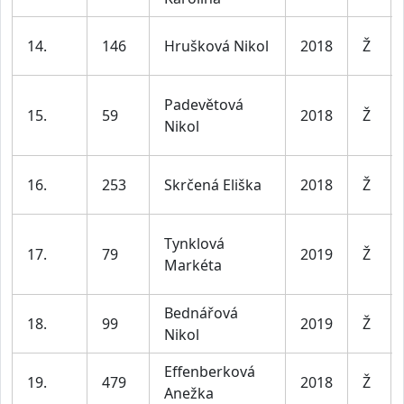
14.
146
Hrušková Nikol
2018
Ž
Padevětová
15.
59
2018
Ž
Nikol
16.
253
Skrčená Eliška
2018
Ž
Tynklová
17.
79
2019
Ž
Markéta
Bednářová
18.
99
2019
Ž
Nikol
Effenberková
19.
479
2018
Ž
Anežka