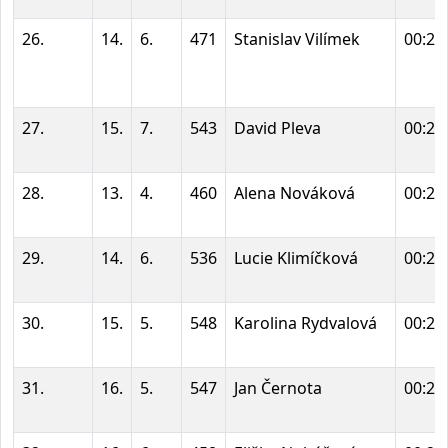
26.
14.
6.
471
Stanislav Vilímek
00:24
27.
15.
7.
543
David Pleva
00:24
28.
13.
4.
460
Alena Nováková
00:24
29.
14.
6.
536
Lucie Klimíčková
00:24
30.
15.
5.
548
Karolina Rydvalová
00:25
31.
16.
5.
547
Jan Černota
00:25