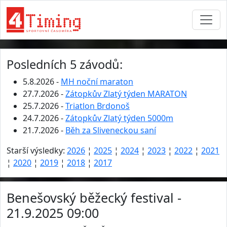
Posledních 5 závodů:
5.8.2026 -
MH noční maraton
27.7.2026 -
Zátopkův Zlatý týden MARATON
25.7.2026 -
Triatlon Brdonoš
24.7.2026 -
Zátopkův Zlatý týden 5000m
21.7.2026 -
Běh za Sliveneckou saní
Starší výsledky:
2026
¦
2025
¦
2024
¦
2023
¦
2022
¦
2021
¦
2020
¦
2019
¦
2018
¦
2017
Benešovský běžecký festival -
21.9.2025 09:00