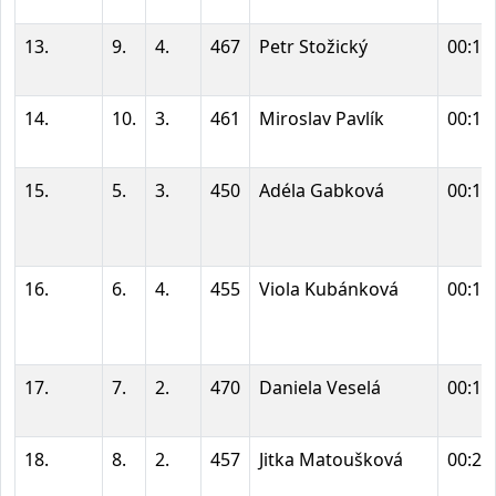
13.
9.
4.
467
Petr Stožický
00:19
14.
10.
3.
461
Miroslav Pavlík
00:19
15.
5.
3.
450
Adéla Gabková
00:19
16.
6.
4.
455
Viola Kubánková
00:19
17.
7.
2.
470
Daniela Veselá
00:19
18.
8.
2.
457
Jitka Matoušková
00:20