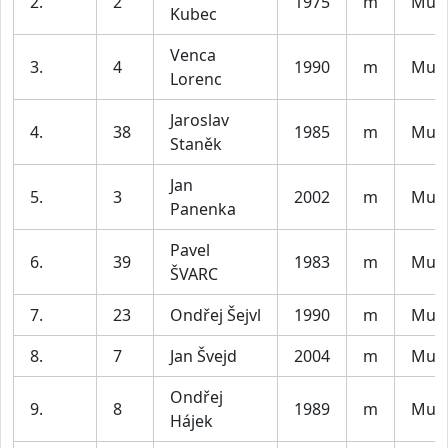
2.
2
1975
m
Muži
Kubec
Venca
3.
4
1990
m
Muži
Lorenc
Jaroslav
4.
38
1985
m
Muži
Staněk
Jan
5.
3
2002
m
Muži
Panenka
Pavel
6.
39
1983
m
Muži
ŠVARC
7.
23
Ondřej Šejvl
1990
m
Muži
8.
7
Jan Švejd
2004
m
Muži
Ondřej
9.
8
1989
m
Muži
Hájek