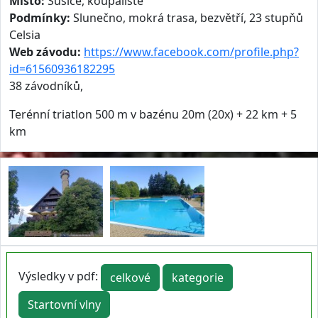
Místo:
Sušice, koupaliště
Podmínky:
Slunečno, mokrá trasa, bezvětří, 23 stupňů
Celsia
Web závodu:
https://www.facebook.com/profile.php?
id=61560936182295
38 závodníků,
Terénní triatlon 500 m v bazénu 20m (20x) + 22 km + 5
km
Výsledky v pdf:
celkové
kategorie
Startovní vlny