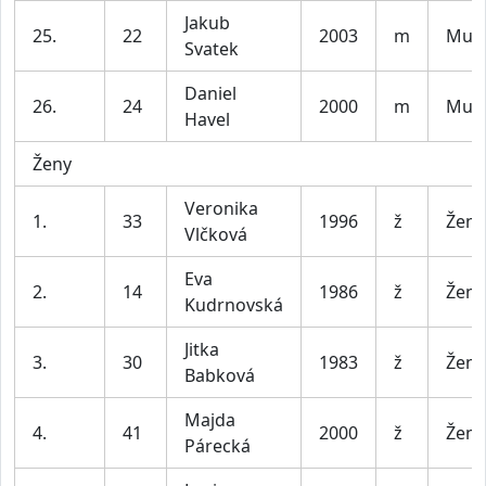
Jakub
25.
22
2003
m
Muži
Svatek
Daniel
26.
24
2000
m
Muži
Havel
Ženy
Veronika
1.
33
1996
ž
Ženy
Vlčková
Eva
2.
14
1986
ž
Ženy
Kudrnovská
Jitka
3.
30
1983
ž
Ženy
Babková
Majda
4.
41
2000
ž
Ženy
Párecká