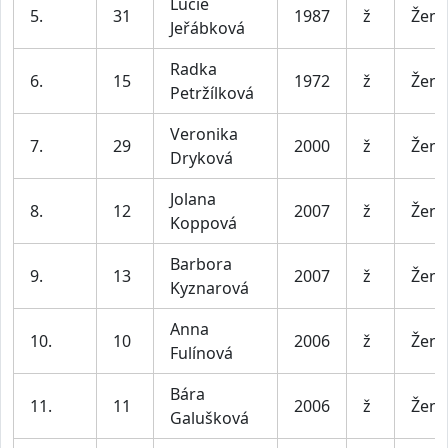
Lucie
5.
31
1987
ž
Ženy
Jeřábková
Radka
6.
15
1972
ž
Ženy
Petržílková
Veronika
7.
29
2000
ž
Ženy
Dryková
Jolana
8.
12
2007
ž
Ženy
Koppová
Barbora
9.
13
2007
ž
Ženy
Kyznarová
Anna
10.
10
2006
ž
Ženy
Fulínová
Bára
11.
11
2006
ž
Ženy
Galušková