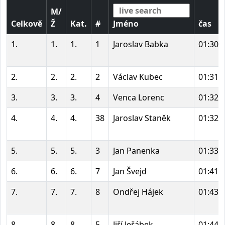
M/
Celkově
Ž
Kat.
#
Jméno
čas
1.
1.
1.
1
Jaroslav Babka
01:30:
2.
2.
2.
2
Václav Kubec
01:31:
3.
3.
3.
4
Venca Lorenc
01:32:
4.
4.
4.
38
Jaroslav Staněk
01:32:
5.
5.
5.
3
Jan Panenka
01:33:
6.
6.
6.
7
Jan Švejd
01:41:
7.
7.
7.
8
Ondřej Hájek
01:43:
8.
8.
8.
5
Jiří Jeřábek
01:44: