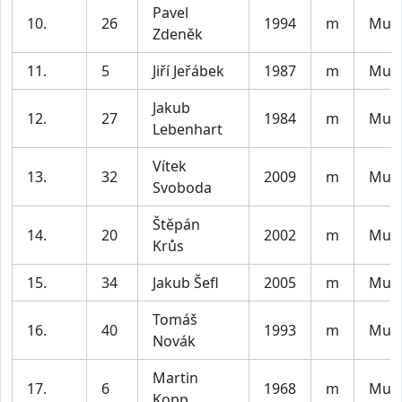
Pavel
10.
26
1994
m
Muži
Zdeněk
11.
5
Jiří Jeřábek
1987
m
Muži
Jakub
12.
27
1984
m
Muži
Lebenhart
Vítek
13.
32
2009
m
Muži
Svoboda
Štěpán
14.
20
2002
m
Muži
Krůs
15.
34
Jakub Šefl
2005
m
Muži
Tomáš
16.
40
1993
m
Muži
Novák
Martin
17.
6
1968
m
Muži
Kopp