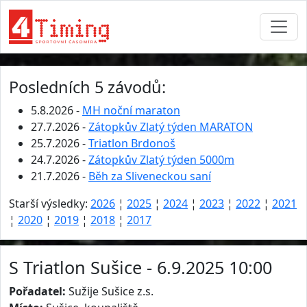
Posledních 5 závodů:
5.8.2026 -
MH noční maraton
27.7.2026 -
Zátopkův Zlatý týden MARATON
25.7.2026 -
Triatlon Brdonoš
24.7.2026 -
Zátopkův Zlatý týden 5000m
21.7.2026 -
Běh za Sliveneckou saní
Starší výsledky:
2026
¦
2025
¦
2024
¦
2023
¦
2022
¦
2021
¦
2020
¦
2019
¦
2018
¦
2017
S Triatlon Sušice - 6.9.2025 10:00
Pořadatel:
Sužije Sušice z.s.