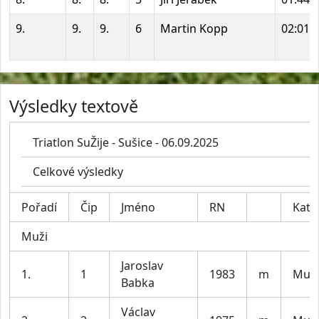
9.
9.
9.
6
Martin Kopp
02:01:
Výsledky textově
Triatlon SuŽije - Sušice - 06.09.2025
Celkové výsledky
Pořadí
Čip
Jméno
RN
Kat.
Muži
Jaroslav
1.
1
1983
m
Muži
Babka
Václav