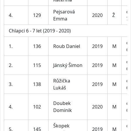
Pejsarová
dí
4.
129
2020
Ž
Emma
7 
Chlapci 6 - 7 let (2019 - 2020)
ch
1.
136
Roub Daniel
2019
M
6-
ch
2.
115
Jánský Šimon
2019
M
6-
Růžička
ch
3.
138
2019
M
Lukáš
6-
Doubek
ch
4.
102
2020
M
Dominik
6-
Škopek
ch
5.
145
2019
M