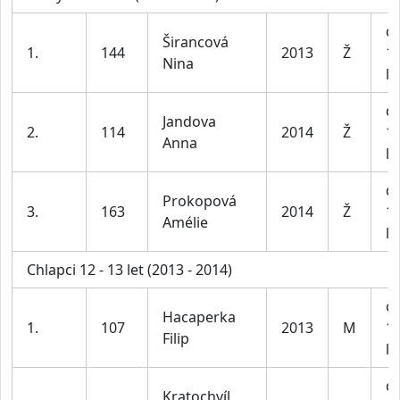
dí
Širancová
1.
144
2013
Ž
1
Nina
le
dí
Jandova
2.
114
2014
Ž
1
Anna
le
dí
Prokopová
3.
163
2014
Ž
1
Amélie
le
Chlapci 12 - 13 let (2013 - 2014)
ch
Hacaperka
1.
107
2013
M
1
Filip
le
ch
Kratochvíl