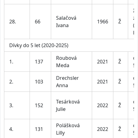
ž
Salačová
z
28.
66
1966
Ž
Ivana
(n
le
Dívky do 5 let (2020-2025)
Roubová
dí
1.
137
2021
Ž
Meda
5 
Drechsler
dí
2.
103
2021
Ž
Anna
5 
Tesárková
dí
3.
152
2022
Ž
Julie
5 
Polášková
dí
4.
131
2022
Ž
Lilly
5 