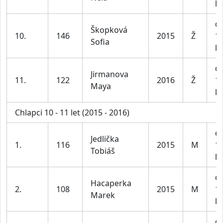
le
dí
Škopková
10.
146
2015
Ž
1
Sofia
le
dí
Jirmanova
11.
122
2016
Ž
1
Maya
le
Chlapci 10 - 11 let (2015 - 2016)
ch
Jedlička
1.
116
2015
M
1
Tobiáš
le
ch
Hacaperka
2.
108
2015
M
1
Marek
le
ch