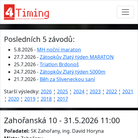
Posledních 5 závodů:
5.8.2026 -
MH noční maraton
27.7.2026 -
Zátopkův Zlatý týden MARATON
25.7.2026 -
Triatlon Brdonoš
24.7.2026 -
Zátopkův Zlatý týden 5000m
21.7.2026 -
Běh za Sliveneckou saní
Starší výsledky:
2026
¦
2025
¦
2024
¦
2023
¦
2022
¦
2021
¦
2020
¦
2019
¦
2018
¦
2017
Zahořanská 10 - 31.5.2026 11:00
Pořadatel:
SK Zahořany, ing. David Horyna