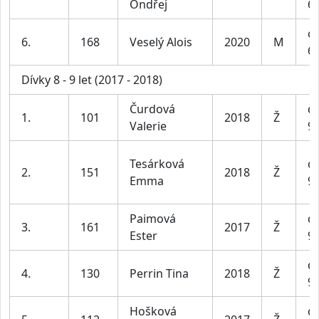
Ondřej
6-
ch
6.
168
Veselý Alois
2020
M
6-
Dívky 8 - 9 let (2017 - 2018)
Čurdová
dí
1.
101
2018
Ž
Valerie
9 
Tesárková
dí
2.
151
2018
Ž
Emma
9 
Paimová
dí
3.
161
2017
Ž
Ester
9 
dí
4.
130
Perrin Tina
2018
Ž
9 
Hošková
dí