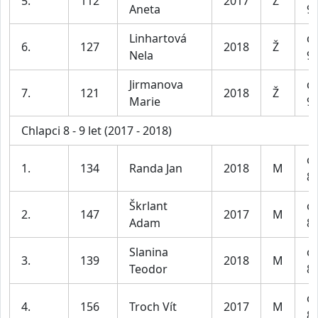
5.
112
2017
Ž
Aneta
9 
Linhartová
dí
6.
127
2018
Ž
Nela
9 
Jirmanova
dí
7.
121
2018
Ž
Marie
9 
Chlapci 8 - 9 let (2017 - 2018)
ch
1.
134
Randa Jan
2018
M
8-
Škrlant
ch
2.
147
2017
M
Adam
8-
Slanina
ch
3.
139
2018
M
Teodor
8-
ch
4.
156
Troch Vít
2017
M
8-