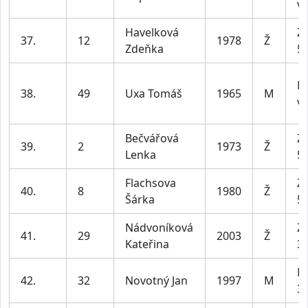
ví
Havelková
Z2
37.
12
1978
Ž
Zdeňka
55
M
38.
49
Uxa Tomáš
1965
M
ví
Bečvářová
Z2
39.
2
1973
Ž
Lenka
55
Flachsova
Z2
40.
8
1980
Ž
Šárka
55
Nádvoníková
Z1
41.
29
2003
Ž
Kateřina
35
M
42.
32
Novotný Jan
1997
M
39