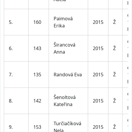
le
dí
Paimová
5.
160
2015
Ž
1
Erika
le
dí
Širancová
6.
143
2015
Ž
1
Anna
le
dí
7.
135
Randová Eva
2015
Ž
1
le
dí
Šenoltová
8.
142
2015
Ž
1
Kateřina
le
dí
Turčiačíková
9.
153
2015
Ž
1
Nela