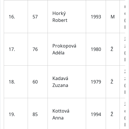
m
Horký
do
16.
57
1993
M
Robert
(n
le
ž
Prokopová
z
17.
76
1980
Ž
Adéla
(n
le
ž
Kadavá
z
18.
60
1979
Ž
Zuzana
(n
le
ž
Kottová
do
19.
85
1994
Ž
Anna
(n
le