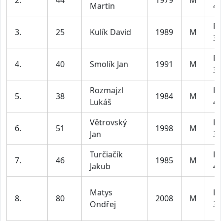
2.
44
1979
M
Martin
49
M
3.
25
Kulík David
1989
M
39
M
4.
40
Smolík Jan
1991
M
39
Rozmajzl
M
5.
38
1984
M
Lukáš
49
Větrovský
M
6.
51
1998
M
Jan
39
Turčiačík
M
7.
46
1985
M
Jakub
49
Matys
M
8.
80
2008
M
Ondřej
39