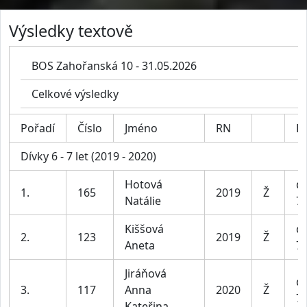
Výsledky textově
BOS Zahořanská 10 - 31.05.2026
Celkové výsledky
Pořadí
Číslo
Jméno
RN
Ka
Dívky 6 - 7 let (2019 - 2020)
Hotová
dí
1.
165
2019
Ž
Natálie
7 
Kiššová
dí
2.
123
2019
Ž
Aneta
7 
Jiráňová
dí
3.
117
Anna
2020
Ž
7 
Kateřina