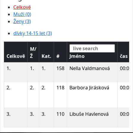
Celkové
Muži (0)
Ženy (3)
dívky 14-15 let (3)
M/
Celkově
Ž
Kat.
#
Jméno
čas
1.
1.
1.
158
Nella Valdmanová
00:04
2.
2.
2.
118
Barbora Jirásková
00:04
3.
3.
3.
110
Libuše Havlenová
00:05