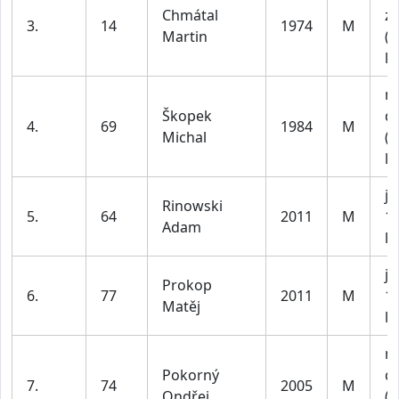
Chmátal
z
3.
14
1974
M
Martin
(n
le
m
Škopek
do
4.
69
1984
M
Michal
(n
le
ju
Rinowski
5.
64
2011
M
1
Adam
le
ju
Prokop
6.
77
2011
M
1
Matěj
le
m
Pokorný
do
7.
74
2005
M
Ondřej
(n