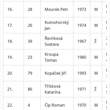
M
16.
28
Mourek Petr
1973
M
59
Kutnohorský
M
17.
26
1974
M
Jan
59
Řechková
Z4
18.
39
1967
Ž
Svatava
ví
Kroupa
M
19.
23
1980
M
Tomas
49
M
20.
79
Kopáček Jiří
1993
M
39
Třísková
Z2
21.
86
1971
Ž
Katarína
55
M
22.
4
Číp Roman
1970
M
59