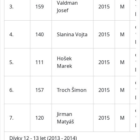
Valdman
3.
159
2015
M
1
Josef
le
ch
4.
140
Slanina Vojta
2015
M
1
le
ch
Hošek
5.
111
2015
M
1
Marek
le
ch
6.
157
Troch Šimon
2015
M
1
le
ch
Jirman
7.
120
2015
M
1
Matyáš
le
Dívky 12 - 13 let (2013 - 2014)