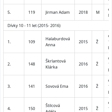
ch
5.
119
Jirman Adam
2018
M
8-
Dívky 10 - 11 let (2015- 2016)
dí
Halaburdová
1.
109
2015
Ž
1
Anna
le
dí
Škrlantová
2.
148
2016
Ž
1
Klárka
le
dí
3.
141
Sovová Ema
2016
Ž
1
le
dí
Štilcová
4.
150
2015
Ž
1
Adéla