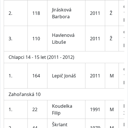
dí
Jirásková
2.
118
2011
Ž
1
Barbora
le
dí
Havlenová
3.
110
2011
Ž
1
Libuše
le
Chlapci 14 - 15 let (2011 - 2012)
ch
1.
164
Lepič Jonáš
2011
M
1
le
Zahořanská 10
Koudelka
M
1.
22
1991
M
Filip
39
Škrlant
M