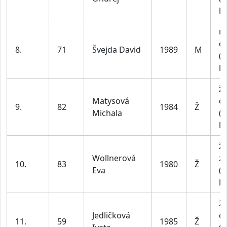
le
m
do
8.
71
Švejda David
1989
M
(n
le
ž
Matysová
do
9.
82
1984
Ž
Michala
(n
le
ž
Wollnerová
z
10.
83
1980
Ž
Eva
(n
le
ž
Jedličková
do
11.
59
1985
Ž