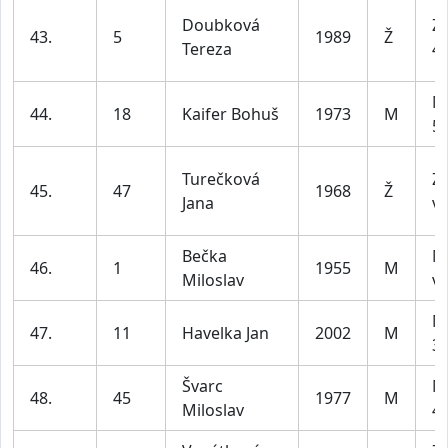
Doubková
Z2
43.
5
1989
Ž
Tereza
45
M
44.
18
Kaifer Bohuš
1973
M
59
Turečková
Z4
45.
47
1968
Ž
Jana
ví
Bečka
M
46.
1
1955
M
Miloslav
ví
M
47.
11
Havelka Jan
2002
M
39
Švarc
M
48.
45
1977
M
Miloslav
49