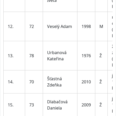
Iveta
(n
le
m
do
12.
72
Veselý Adam
1998
M
(n
le
ž
Urbanová
z
13.
78
1976
Ž
Kateřina
(n
le
ju
Šťastná
14.
70
2010
Ž
1
Zdeňka
le
ju
Dlabačová
15.
73
2009
Ž
1
Daniela
le