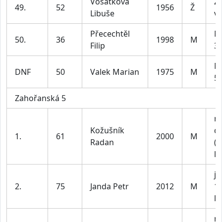
Vosátková
Z4
49.
52
1956
Ž
Libuše
ví
Přecechtěl
M
50.
36
1998
M
Filip
39
M
DNF
50
Valek Marian
1975
M
59
Zahořanská 5
m
Kožušník
do
1.
61
2000
M
Radan
(n
le
ju
2.
75
Janda Petr
2012
M
1
le
m