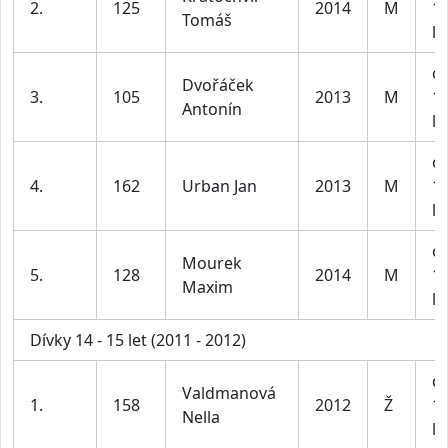
2.
125
2014
M
1
Tomáš
le
ch
Dvořáček
3.
105
2013
M
1
Antonín
le
ch
4.
162
Urban Jan
2013
M
1
le
ch
Mourek
5.
128
2014
M
1
Maxim
le
Dívky 14 - 15 let (2011 - 2012)
dí
Valdmanová
1.
158
2012
Ž
1
Nella
le