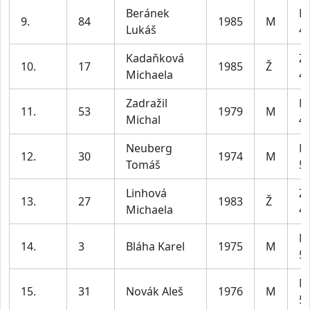
Beránek
M
9.
84
1985
M
Lukáš
49
Kadaňková
Z2
10.
17
1985
Ž
Michaela
45
Zadražil
M
11.
53
1979
M
Michal
49
Neuberg
M
12.
30
1974
M
Tomáš
59
Linhová
Z2
13.
27
1983
Ž
Michaela
45
M
14.
3
Bláha Karel
1975
M
59
M
15.
31
Novák Aleš
1976
M
59