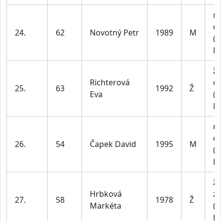
m
do
24.
62
Novotný Petr
1989
M
(n
le
ž
Richterová
do
25.
63
1992
Ž
Eva
(n
le
m
do
26.
54
Čapek David
1995
M
(n
le
ž
Hrbková
z
27.
58
1978
Ž
Markéta
(n
le