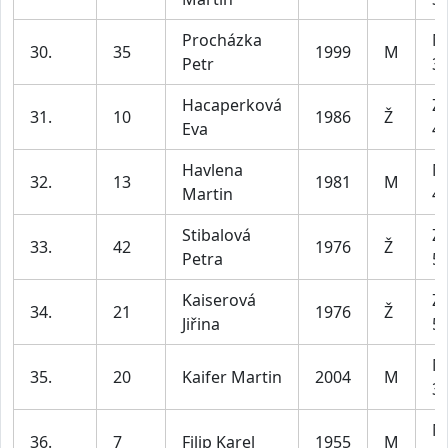
Procházka
M
30.
35
1999
M
Petr
39
Hacaperková
Z2
31.
10
1986
Ž
Eva
45
Havlena
M
32.
13
1981
M
Martin
49
Stibalová
Z2
33.
42
1976
Ž
Petra
55
Kaiserová
Z2
34.
21
1976
Ž
Jiřina
55
M
35.
20
Kaifer Martin
2004
M
39
M
36.
7
Filip Karel
1955
M