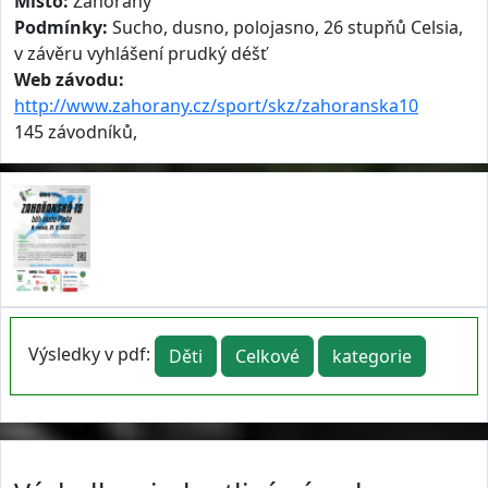
Místo:
Zahořany
Podmínky:
Sucho, dusno, polojasno, 26 stupňů Celsia,
v závěru vyhlášení prudký déšť
Web závodu:
http://www.zahorany.cz/sport/skz/zahoranska10
145 závodníků,
Výsledky v pdf:
Děti
Celkové
kategorie