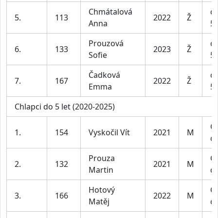
Chmátalová
dí
5.
113
2022
Ž
Anna
5 
Prouzová
dí
6.
133
2023
Ž
Sofie
5 
Čadková
dí
7.
167
2022
Ž
Emma
5 
Chlapci do 5 let (2020-2025)
Ch
1.
154
Vyskočil Vít
2021
M
do
Prouza
Ch
2.
132
2021
M
Martin
do
Hotový
Ch
3.
166
2022
M
Matěj
do