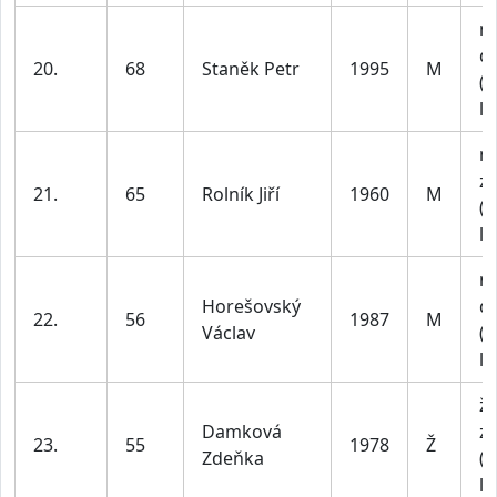
m
do
20.
68
Staněk Petr
1995
M
(n
le
m
z
21.
65
Rolník Jiří
1960
M
(n
le
m
Horešovský
do
22.
56
1987
M
Václav
(n
le
ž
Damková
z
23.
55
1978
Ž
Zdeňka
(n
le