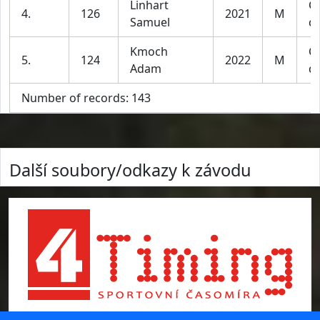
Linhart
Ch
4.
126
2021
M
Samuel
do
Kmoch
Ch
5.
124
2022
M
Adam
do
Number of records: 143
Další soubory/odkazy k závodu