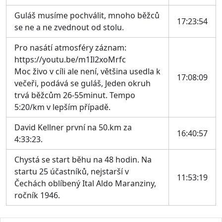
Guláš musíme pochválit, mnoho běžců
17:23:54
se ne a ne zvednout od stolu.
Pro nasátí atmosféry záznam:
https://youtu.be/m1Il2xoMrfc
Moc živo v cíli ale není, většina usedla k
17:08:09
večeři, podává se guláš, Jeden okruh
trvá běžcům 26-55minut. Tempo
5:20/km v lepším případě.
David Kellner první na 50.km za
16:40:57
4:33:23.
Chystá se start běhu na 48 hodin. Na
startu 25 účastníků, nejstarší v
11:53:19
Čechách oblíbený Ital Aldo Maranziny,
ročník 1946.