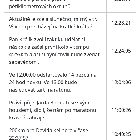
pětikilometrových okruhů
Aktuálně je zcela slunečno, mírný vítr.
12:28:21
Všichni přecházejí na krátké-krátké.
Pan Králík zvolil taktiku udělat si
náskok a začal první kolo v tempu
12:24:05
4:29/km a asi si nyní chvíli bude zvedat
sebevědomí.
Ve 12:00:00 odstartovalo 14 běžců na
24 hodinovku. Ve 13:00 bude
12:04:06
následovat tart maratonu.
Právě přijel Jarda Bohdal i se svými
houslemi, slíbil, že nám po maratonu
11:00:26
krásně zahraje.
200km pro Davida kellnera v čase
10:40:25
22:37:57