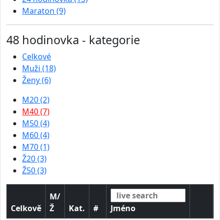
Maraton (9)
48 hodinovka - kategorie
Celkové
Muži (18)
Ženy (6)
M20 (2)
M40 (7)
M50 (4)
M60 (4)
M70 (1)
Ž20 (3)
Ž50 (3)
M/
Celkově
Ž
Kat.
#
Jméno