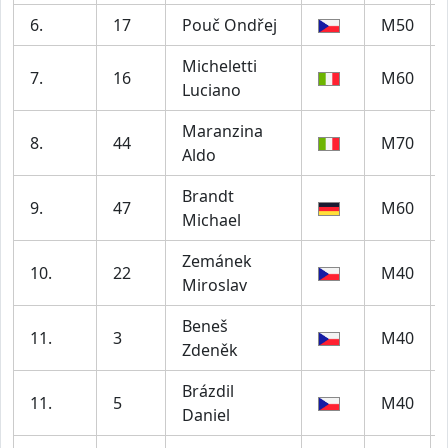
6.
17
Pouč Ondřej
M50
Micheletti
7.
16
M60
Luciano
Maranzina
8.
44
M70
Aldo
Brandt
9.
47
M60
Michael
Zemánek
10.
22
M40
Miroslav
Beneš
11.
3
M40
Zdeněk
Brázdil
11.
5
M40
Daniel