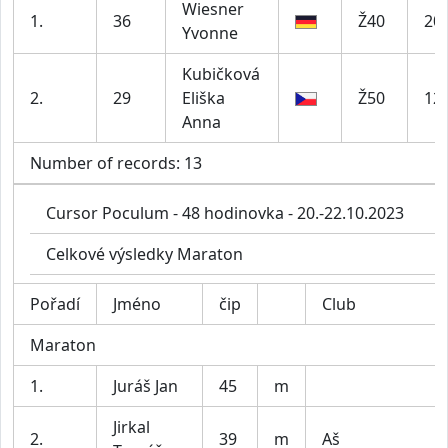
Wiesner
1.
36
Ž40
20
Yvonne
Kubičková
2.
29
Eliška
Ž50
12
Anna
Number of records: 13
Cursor Poculum - 48 hodinovka - 20.-22.10.2023
Celkové výsledky Maraton
Pořadí
Jméno
čip
Club
Maraton
1.
Juráš Jan
45
m
Jirkal
2.
39
m
Aš