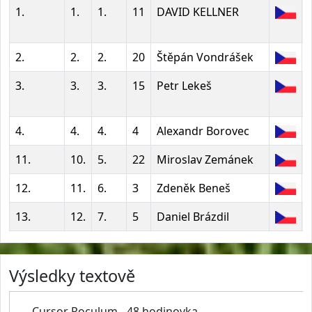
1.
1.
1.
11
DAVID KELLNER
2.
2.
2.
20
Štěpán Vondrášek
3.
3.
3.
15
Petr Lekeš
4.
4.
4.
4
Alexandr Borovec
11.
10.
5.
22
Miroslav Zemánek
12.
11.
6.
3
Zdeněk Beneš
13.
12.
7.
5
Daniel Brázdil
Výsledky textově
Cursor Poculum - 48 hodinovka