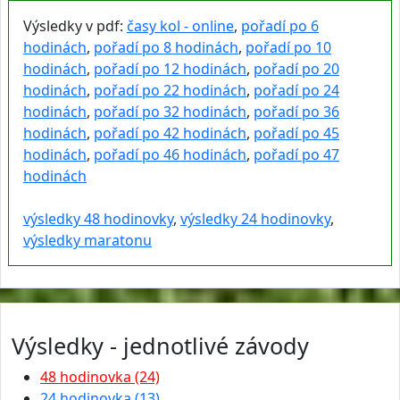
Výsledky v pdf:
časy kol - online
,
pořadí po 6
hodinách
,
pořadí po 8 hodinách
,
pořadí po 10
hodinách
,
pořadí po 12 hodinách
,
pořadí po 20
hodinách
,
pořadí po 22 hodinách
,
pořadí po 24
hodinách
,
pořadí po 32 hodinách
,
pořadí po 36
hodinách
,
pořadí po 42 hodinách
,
pořadí po 45
hodinách
,
pořadí po 46 hodinách
,
pořadí po 47
hodinách
výsledky 48 hodinovky
,
výsledky 24 hodinovky
,
výsledky maratonu
Výsledky - jednotlivé závody
48 hodinovka (24)
24 hodinovka (13)