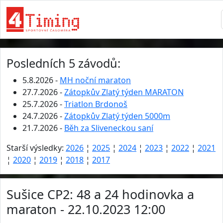
Posledních 5 závodů:
5.8.2026 -
MH noční maraton
27.7.2026 -
Zátopkův Zlatý týden MARATON
25.7.2026 -
Triatlon Brdonoš
24.7.2026 -
Zátopkův Zlatý týden 5000m
21.7.2026 -
Běh za Sliveneckou saní
Starší výsledky:
2026
¦
2025
¦
2024
¦
2023
¦
2022
¦
2021
¦
2020
¦
2019
¦
2018
¦
2017
Sušice CP2: 48 a 24 hodinovka a
maraton - 22.10.2023 12:00