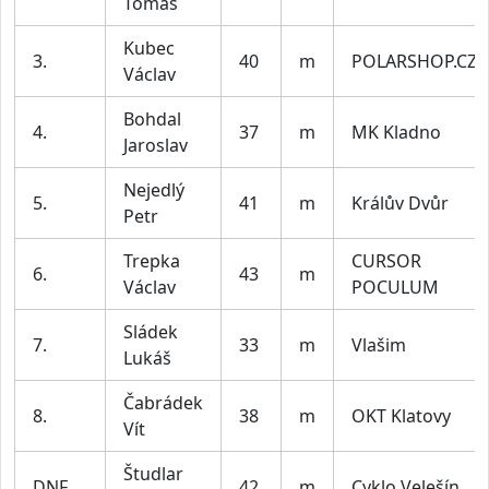
Tomáš
Kubec
3.
40
m
POLARSHOP.CZ
Václav
Bohdal
4.
37
m
MK Kladno
Jaroslav
Nejedlý
5.
41
m
Králův Dvůr
Petr
Trepka
CURSOR
6.
43
m
Václav
POCULUM
Sládek
7.
33
m
Vlašim
Lukáš
Čabrádek
8.
38
m
OKT Klatovy
Vít
Študlar
DNF
42
m
Cyklo Velešín