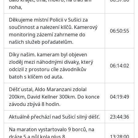
noha,
Děkujeme místní Policii v Sušici za
součinnost a nalezení klíčů. Kamerový
06:50:55
monitoring zázemí zahrneme do
našich služeb pořadatelům.
Díky našim. kameram byl objeven
zloděj mezi náhodnými divaky, který
06:14:02
odcizil z prostoru cíle závodníkův
batoh s klíčem od auta.
Déšť ustal, Aldo Maranzani zdolal
200km, David Kellner 300km. Do konce
04:19:49
závodu zbývá 8 hodin.
Aktuálně přechází nad Sušicí silný déšť.
23:44:36
Na maraton vystartovalo 9 borců, na
dráze 5 a půl kola plus 8
13:28:00