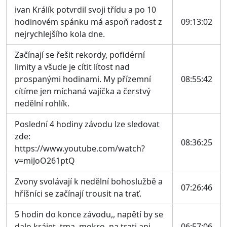
ivan Králík potvrdil svoji třídu a po 10
hodinovém spánku má aspoň radost z
09:13:02
nejrychlejšího kola dne.
Začínají se řešit rekordy, pofidérní
limity a všude je cítit lítost nad
prospanými hodinami. My přízemní
08:55:42
cítíme jen míchaná vajíčka a čerstvý
nedělní rohlík.
Poslední 4 hodiny závodu lze sledovat
zde:
08:36:25
https://www.youtube.com/watch?
v=miJoO261ptQ
Zvony svolávají k nedělní bohoslužbě a
07:26:46
hříšníci se začínají trousit na trať.
5 hodin do konce závodu,, napětí by se
dalo krájet, tma, mokro, na trati ani
06:57:06