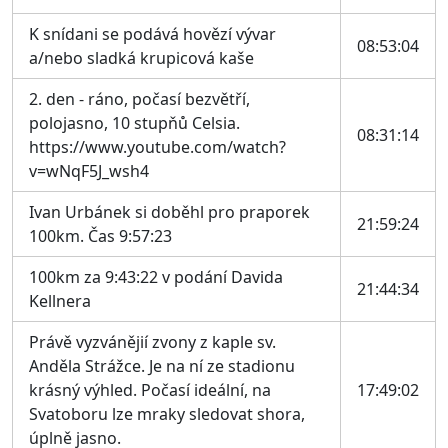
K snídani se podává hovězí vývar
08:53:04
a/nebo sladká krupicová kaše
2. den - ráno, počasí bezvětří,
polojasno, 10 stupňů Celsia.
08:31:14
https://www.youtube.com/watch?
v=wNqF5J_wsh4
Ivan Urbánek si doběhl pro praporek
21:59:24
100km. Čas 9:57:23
100km za 9:43:22 v podání Davida
21:44:34
Kellnera
Právě vyzvánějií zvony z kaple sv.
Anděla Strážce. Je na ní ze stadionu
krásný výhled. Počasí ideální, na
17:49:02
Svatoboru lze mraky sledovat shora,
úplně jasno.