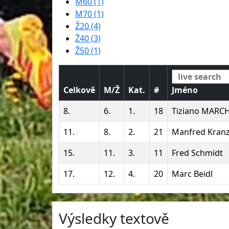
M60 (1)
M70 (1)
Ž20 (4)
Ž40 (3)
Ž50 (1)
Celkově
M/Ž
Kat.
#
Jméno
8.
6.
1.
18
Tiziano MARC
11.
8.
2.
21
Manfred Kran
15.
11.
3.
11
Fred Schmidt
17.
12.
4.
20
Marc Beidl
Výsledky textově