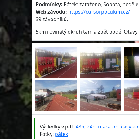
Podmínky:
Pátek: zataženo, Sobota, neděle:
Web závodu:
https://cursorpoculum.cz/
39 závodníků,
5km rovinatý okruh tam a zpět podél Otavy 
Výsledky v pdf:
48h
,
24h
,
maraton
,
časy ko
Fotky:
pátek