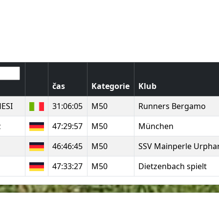
čas
Kategorie
Klub
HESI
31:06:05
M50
Runners Bergamo
z
47:29:57
M50
München
46:46:45
M50
SSV Mainperle Urpha
47:33:27
M50
Dietzenbach spielt