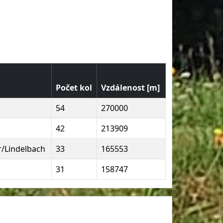
Počet kol
Vzdálenost [m]
54
270000
42
213909
r/Lindelbach
33
165553
31
158747