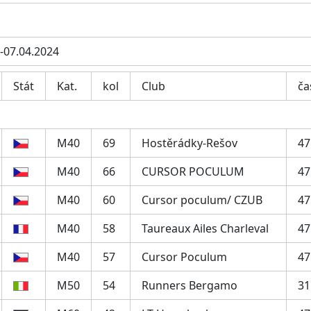
.-07.04.2024
Stát
Kat.
kol
Club
ča
M40
69
Hostěrádky-Rešov
47
M40
66
CURSOR POCULUM
47
M40
60
Cursor poculum/ CZUB
47
M40
58
Taureaux Ailes Charleval
47
M40
57
Cursor Poculum
47
M50
54
Runners Bergamo
31