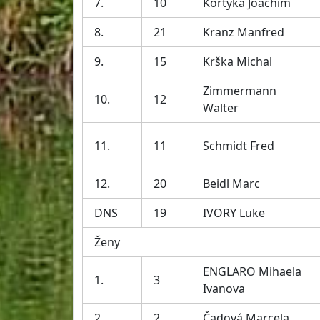
7.
10
Kortyka Joachim
8.
21
Kranz Manfred
9.
15
Krška Michal
Zimmermann
10.
12
Walter
11.
11
Schmidt Fred
12.
20
Beidl Marc
DNS
19
IVORY Luke
Ženy
ENGLARO Mihaela
1.
3
Ivanova
2.
2
Čadová Marcela