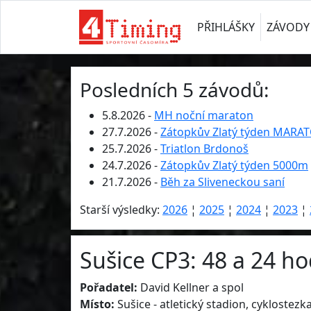
PŘIHLÁŠKY
ZÁVODY
Posledních 5 závodů:
5.8.2026 -
MH noční maraton
27.7.2026 -
Zátopkův Zlatý týden MARA
25.7.2026 -
Triatlon Brdonoš
24.7.2026 -
Zátopkův Zlatý týden 5000m
21.7.2026 -
Běh za Sliveneckou saní
Starší výsledky:
2026
¦
2025
¦
2024
¦
2023
¦
Sušice CP3: 48 a 24 h
Pořadatel:
David Kellner a spol
Místo:
Sušice - atletický stadion, cyklostezk