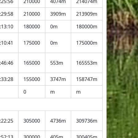
:25:56
210000
4074m
214074m
:29:58
210000
3909m
213909m
:13:10
180000
0m
180000m
:10:41
175000
0m
175000m
:46:46
165000
553m
165553m
:33:28
155000
3747m
158747m
0
m
m
:22:25
305000
4736m
309736m
:52:13
300000
405m
300405m