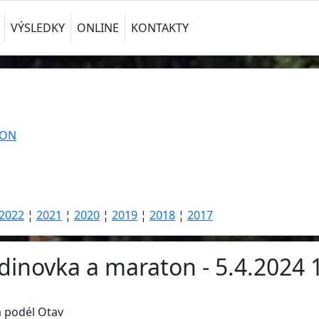
VÝSLEDKY
ONLINE
KONTAKTY
TON
2022
¦
2021
¦
2020
¦
2019
¦
2018
¦
2017
odinovka a maraton - 5.4.2024 
a podél Otav