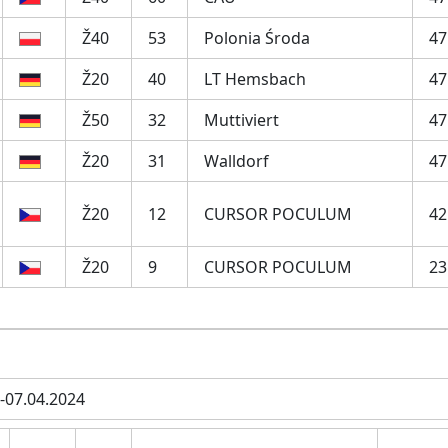
Ž40
53
Polonia Środa
47
Ž20
40
LT Hemsbach
47
Ž50
32
Muttiviert
47
Ž20
31
Walldorf
47
Ž20
12
CURSOR POCULUM
42
Ž20
9
CURSOR POCULUM
23
.-07.04.2024