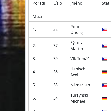
Pořadí
Číslo
Jméno
Stát
Muži
Pouč
1.
32
Ondřej
Sýkora
2.
37
Martin
3.
39
Vlk Tomáš
Hanisch
4.
36
Axel
5.
33
Němec Jan
Turzynski
6.
34
Michael