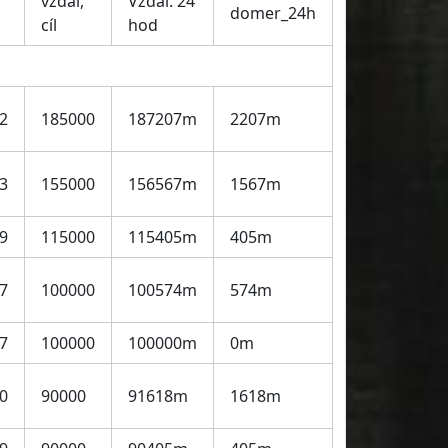
vzdál,
Vzdál. 24
domer_24h
cíl
hod
32
185000
187207m
2207m
33
155000
156567m
1567m
09
115000
115405m
405m
27
100000
100574m
574m
27
100000
100000m
0m
40
90000
91618m
1618m