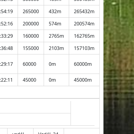
:54:19
265000
432m
265432m
:52:16
200000
574m
200574m
:33:29
160000
2765m
162765m
:36:48
155000
2103m
157103m
:29:17
60000
0m
60000m
:22:11
45000
0m
45000m