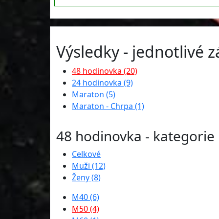
Výsledky - jednotlivé 
48 hodinovka (20)
24 hodinovka (9)
Maraton (5)
Maraton - Chrpa (1)
48 hodinovka - kategorie
Celkové
Muži (12)
Ženy (8)
M40 (6)
M50 (4)