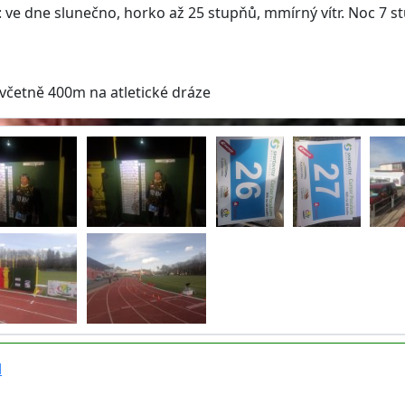
 ve dne slunečno, horko až 25 stupňů, mmírný vítr. Noc 7 st
včetně 400m na atletické dráze
l