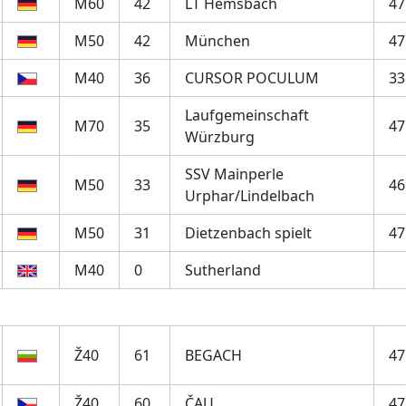
M60
42
LT Hemsbach
47
M50
42
München
47
M40
36
CURSOR POCULUM
33
Laufgemeinschaft
M70
35
47
Würzburg
SSV Mainperle
M50
33
46
Urphar/Lindelbach
M50
31
Dietzenbach spielt
47
M40
0
Sutherland
Ž40
61
BEGACH
47
Ž40
60
ČAU
47