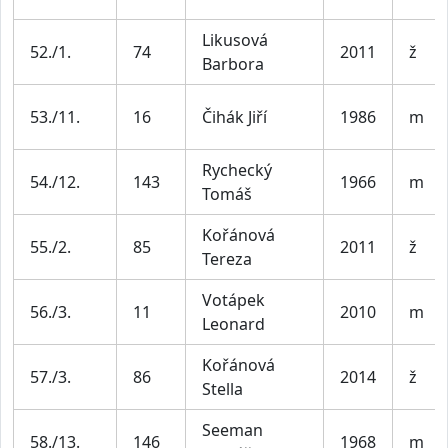
Likusová
52./1.
74
2011
ž
Barbora
53./11.
16
Čihák Jiří
1986
m
Rychecký
54./12.
143
1966
m
Tomáš
Kořánová
55./2.
85
2011
ž
Tereza
Votápek
56./3.
11
2010
m
Leonard
Kořánová
57./3.
86
2014
ž
Stella
Seeman
58./13.
146
1968
m