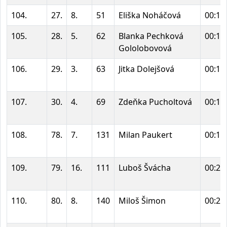
104.
27.
8.
51
Eliška Noháčová
00:18
105.
28.
5.
62
Blanka Pechková
00:19
Gololobovová
106.
29.
3.
63
Jitka Dolejšová
00:19
107.
30.
4.
69
Zdeňka Pucholtová
00:19
108.
78.
7.
131
Milan Paukert
00:19
109.
79.
16.
111
Luboš Švácha
00:20
110.
80.
8.
140
Miloš Šimon
00:20