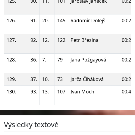
125.
90.
11.
101
Jaroslav Janeček
00:23
126.
91.
20.
145
Radomír Dolejš
00:24
127.
92.
12.
122
Petr Březina
00:25
128.
36.
7.
79
Jana Požgayová
00:27
129.
37.
10.
73
Jarča Čiháková
00:28
130.
93.
13.
107
Ivan Moch
00:44
Výsledky textově