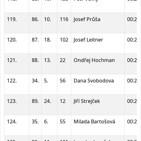
119.
86.
10.
116
Josef Průša
00:21
120.
87.
18.
102
Josef Leitner
00:22
121.
88.
13.
22
Ondřej Hochman
00:22
122.
34.
5.
56
Dana Svobodova
00:22
123.
89.
24.
12
Jiří Strejček
00:22
124.
35.
6.
55
Milada Bartošová
00:23