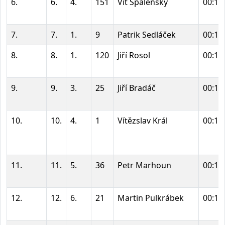
6.
6.
4.
151
Vít Spálenský
00:11
7.
7.
1.
9
Patrik Sedláček
00:11
8.
8.
1.
120
Jiří Rosol
00:11
9.
9.
3.
25
Jiří Bradáč
00:11
10.
10.
4.
1
Vítězslav Král
00:11
11.
11.
5.
36
Petr Marhoun
00:11
12.
12.
6.
21
Martin Pulkrábek
00:11