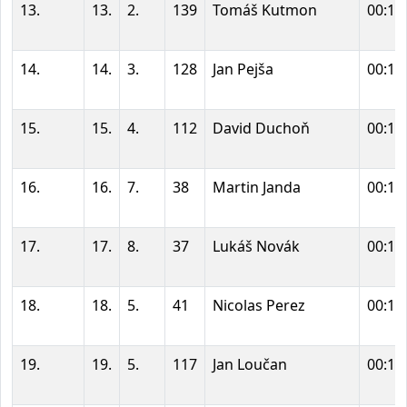
13.
13.
2.
139
Tomáš Kutmon
00:11
14.
14.
3.
128
Jan Pejša
00:12
15.
15.
4.
112
David Duchoň
00:12
16.
16.
7.
38
Martin Janda
00:12
17.
17.
8.
37
Lukáš Novák
00:12
18.
18.
5.
41
Nicolas Perez
00:12
19.
19.
5.
117
Jan Loučan
00:12