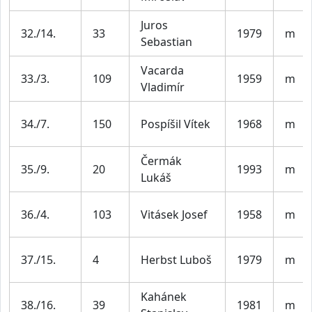
Juros
32./14.
33
1979
m
Sebastian
Vacarda
33./3.
109
1959
m
Vladimír
34./7.
150
Pospíšil Vítek
1968
m
Čermák
35./9.
20
1993
m
Lukáš
36./4.
103
Vitásek Josef
1958
m
37./15.
4
Herbst Luboš
1979
m
Kahánek
38./16.
39
1981
m