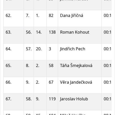
62.
7.
1.
82
Dana Jiřičná
00:15
63.
56.
14.
138
Roman Kohout
00:15
64.
57.
20.
3
Jindřich Pech
00:15
65.
8.
2.
58
Táňa Šmejkalová
00:15
66.
9.
2.
67
Věra Jandečková
00:15
67.
58.
9.
119
Jaroslav Holub
00:15