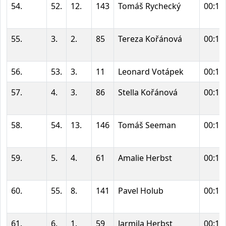
54.
52.
12.
143
Tomáš Rychecký
00:14
55.
3.
2.
85
Tereza Kořánová
00:14
56.
53.
3.
11
Leonard Votápek
00:14
57.
4.
3.
86
Stella Kořánová
00:14
58.
54.
13.
146
Tomáš Seeman
00:14
59.
5.
4.
61
Amalie Herbst
00:15
60.
55.
8.
141
Pavel Holub
00:15
61.
6.
1.
59
Jarmila Herbst
00:15