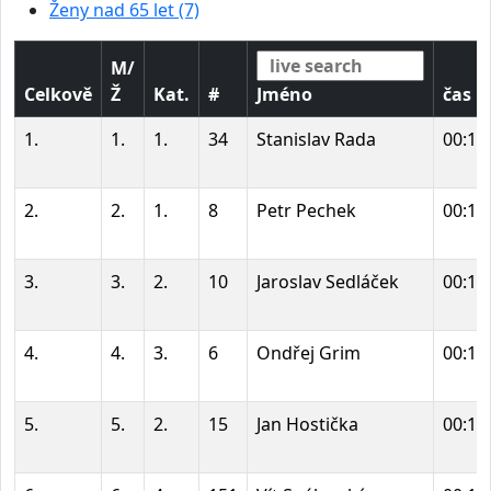
Ženy nad 65 let (7)
M/
Celkově
Ž
Kat.
#
Jméno
čas
1.
1.
1.
34
Stanislav Rada
00:10
2.
2.
1.
8
Petr Pechek
00:10
3.
3.
2.
10
Jaroslav Sedláček
00:10
4.
4.
3.
6
Ondřej Grim
00:11
5.
5.
2.
15
Jan Hostička
00:11