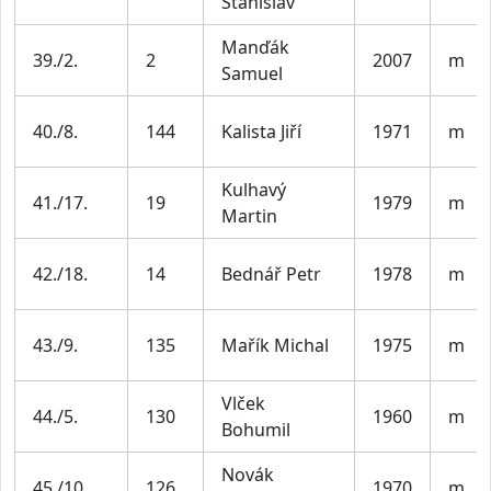
Stanislav
Manďák
39./2.
2
2007
m
Samuel
40./8.
144
Kalista Jiří
1971
m
Kulhavý
41./17.
19
1979
m
Martin
42./18.
14
Bednář Petr
1978
m
43./9.
135
Mařík Michal
1975
m
Vlček
44./5.
130
1960
m
Bohumil
Novák
45./10.
126
1970
m