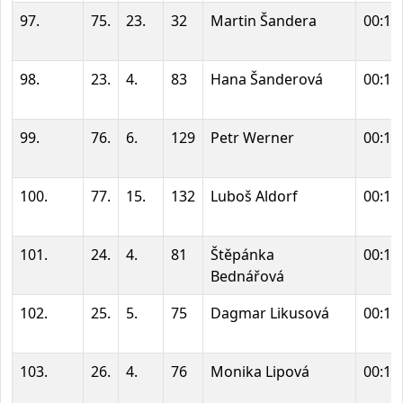
97.
75.
23.
32
Martin Šandera
00:17
98.
23.
4.
83
Hana Šanderová
00:17
99.
76.
6.
129
Petr Werner
00:17
100.
77.
15.
132
Luboš Aldorf
00:18
101.
24.
4.
81
Štěpánka
00:18
Bednářová
102.
25.
5.
75
Dagmar Likusová
00:18
103.
26.
4.
76
Monika Lipová
00:18