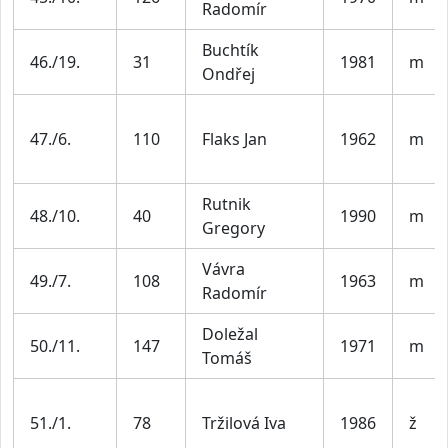
Radomír
Buchtík
46./19.
31
1981
m
Ondřej
47./6.
110
Flaks Jan
1962
m
Rutnik
48./10.
40
1990
m
Gregory
Vávra
49./7.
108
1963
m
Radomír
Doležal
50./11.
147
1971
m
Tomáš
51./1.
78
Tržilová Iva
1986
ž