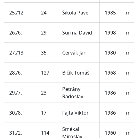
25./12.
24
Šikola Pavel
1985
m
26./6.
29
Surma David
1998
m
27./13.
35
Červák Jan
1980
m
28./6.
127
Bičík Tomáš
1968
m
Petrányi
29./7.
23
1986
m
Radoslav
30./8.
17
Fajta Viktor
1986
m
Smékal
31./2.
114
1960
m
Miroslav