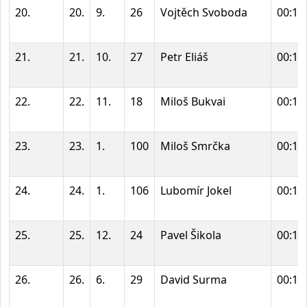
20.
20.
9.
26
Vojtěch Svoboda
00:12
21.
21.
10.
27
Petr Eliáš
00:12
22.
22.
11.
18
Miloš Bukvai
00:12
23.
23.
1.
100
Miloš Smrčka
00:12
24.
24.
1.
106
Lubomír Jokel
00:12
25.
25.
12.
24
Pavel Šikola
00:12
26.
26.
6.
29
David Surma
00:12