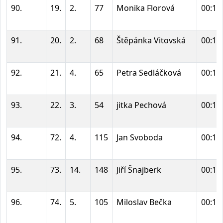
90.
19.
2.
77
Monika Florová
00:17
91.
20.
2.
68
Štěpánka Vitovská
00:17
92.
21.
4.
65
Petra Sedláčková
00:17
93.
22.
3.
54
jitka Pechová
00:17
94.
72.
4.
115
Jan Svoboda
00:17
95.
73.
14.
148
Jiří Šnajberk
00:17
96.
74.
5.
105
Miloslav Bečka
00:17