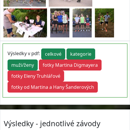
Výsledky v pdf:
celkové
kategorie
muži/ženy
fotky Martina Digmayera
fotky Eleny Truhlářové
fotky od Martina a Hany Šanderových
Výsledky - jednotlivé závody