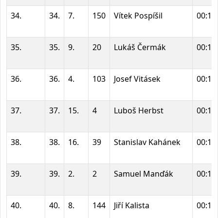
34.
34.
7.
150
Vítek Pospíšil
00:13
35.
35.
9.
20
Lukáš Čermák
00:13
36.
36.
4.
103
Josef Vitásek
00:13
37.
37.
15.
4
Luboš Herbst
00:13
38.
38.
16.
39
Stanislav Kahánek
00:13
39.
39.
2.
2
Samuel Manďák
00:13
40.
40.
8.
144
Jiří Kalista
00:13