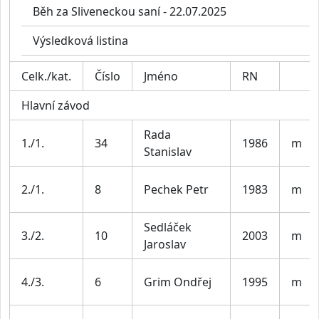
Běh za Sliveneckou saní - 22.07.2025
Výsledková listina
Celk./kat.
Číslo
Jméno
RN
Hlavní závod
Rada
1./1.
34
1986
m
Stanislav
2./1.
8
Pechek Petr
1983
m
Sedláček
3./2.
10
2003
m
Jaroslav
4./3.
6
Grim Ondřej
1995
m