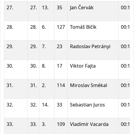
27.
27.
13.
35
Jan Červák
00:12
28.
28.
6.
127
Tomáš Bičík
00:12
29.
29.
7.
23
Radoslav Petrányi
00:13
30.
30.
8.
17
Viktor Fajta
00:13
31.
31.
2.
114
Miroslav Smékal
00:13
32.
32.
14.
33
Sebastian Juros
00:13
33.
33.
3.
109
Vladimír Vacarda
00:13