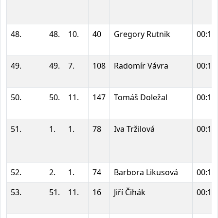
48.
48.
10.
40
Gregory Rutnik
00:14
49.
49.
7.
108
Radomír Vávra
00:14
50.
50.
11.
147
Tomáš Doležal
00:14
51.
1.
1.
78
Iva Tržilová
00:14
52.
2.
1.
74
Barbora Likusová
00:14
53.
51.
11.
16
Jiří Čihák
00:14