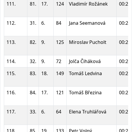
111.
81.
17.
124
Vladimír Rožánek
00:20
112.
31.
6.
84
Jana Seemanová
00:20
113.
82.
9.
125
Miroslav Pucholt
00:20
114.
32.
9.
72
Jolča Čiháková
00:20
115.
83.
18.
149
Tomáš Ledvina
00:20
116.
84.
17.
121
Tomáš Březina
00:20
117.
33.
6.
64
Elena Truhlářová
00:21
118.
85.
19.
133
Petr Volný
00:21