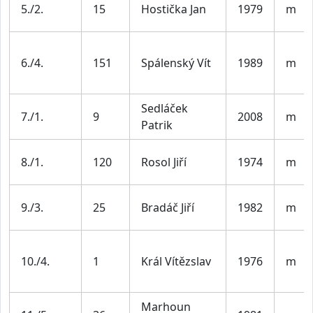
5./2.
15
Hostička Jan
1979
m
6./4.
151
Spálenský Vít
1989
m
Sedláček
7./1.
9
2008
m
Patrik
8./1.
120
Rosol Jiří
1974
m
9./3.
25
Bradáč Jiří
1982
m
10./4.
1
Král Vítězslav
1976
m
Marhoun