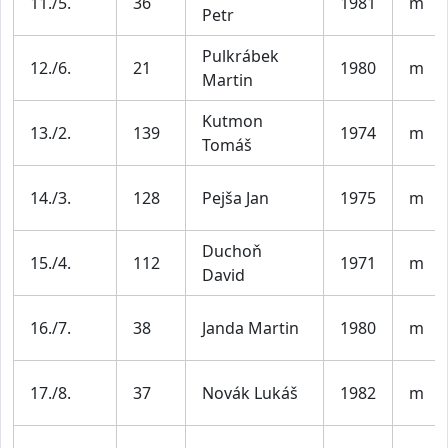
11./5.
36
1981
m
Petr
Pulkrábek
12./6.
21
1980
m
Martin
Kutmon
13./2.
139
1974
m
Tomáš
14./3.
128
Pejša Jan
1975
m
Duchoň
15./4.
112
1971
m
David
16./7.
38
Janda Martin
1980
m
17./8.
37
Novák Lukáš
1982
m