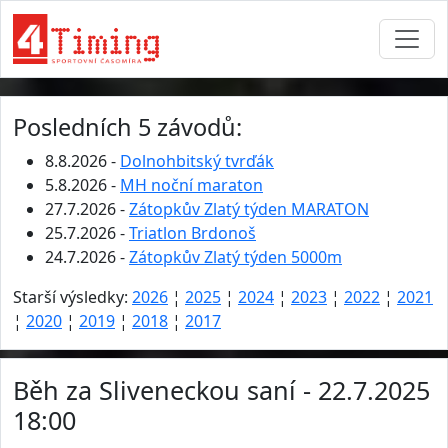
Posledních 5 závodů:
8.8.2026 -
Dolnohbitský tvrďák
5.8.2026 -
MH noční maraton
27.7.2026 -
Zátopkův Zlatý týden MARATON
25.7.2026 -
Triatlon Brdonoš
24.7.2026 -
Zátopkův Zlatý týden 5000m
Starší výsledky:
2026
¦
2025
¦
2024
¦
2023
¦
2022
¦
2021
¦
2020
¦
2019
¦
2018
¦
2017
Běh za Sliveneckou saní - 22.7.2025
18:00