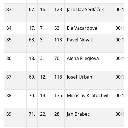
83.
67.
16.
123
Jaroslav Sedláček
00:16
84.
17.
7.
53
Ela Vacardová
00:16
85.
68.
3.
113
Pavel Novák
00:16
86.
18.
3.
70
Alena Flieglová
00:16
87.
69.
12.
118
Josef Urban
00:17
88.
70.
13.
136
Miroslav Kratochvíl
00:17
89.
71.
22.
28
Jan Brabec
00:17