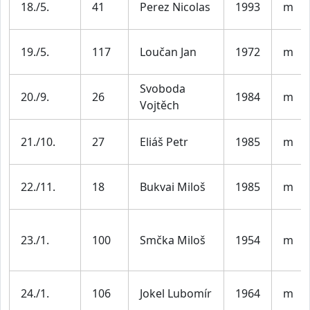
18./5.
41
Perez Nicolas
1993
m
19./5.
117
Loučan Jan
1972
m
Svoboda
20./9.
26
1984
m
Vojtěch
21./10.
27
Eliáš Petr
1985
m
22./11.
18
Bukvai Miloš
1985
m
23./1.
100
Smčka Miloš
1954
m
24./1.
106
Jokel Lubomír
1964
m