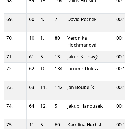
68.
59.
15.
104
Miloš Hruška
00:15
69.
60.
4.
7
David Pechek
00:15
70.
10.
1.
80
Veronika
00:15
Hochmanová
71.
61.
5.
13
Jakub Kulhavý
00:15
72.
62.
10.
134
Jaromír Doležal
00:15
73.
63.
11.
142
Jan Boubelík
00:15
74.
64.
12.
5
Jakub Hanousek
00:15
75.
11.
5.
60
Karolina Herbst
00:15