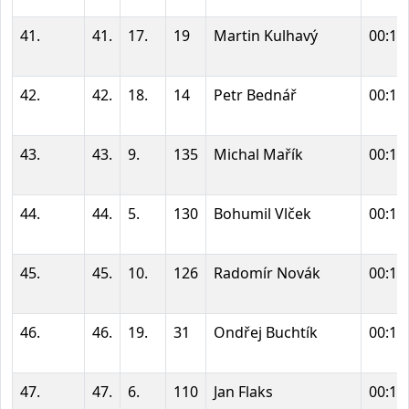
41.
41.
17.
19
Martin Kulhavý
00:13
42.
42.
18.
14
Petr Bednář
00:13
43.
43.
9.
135
Michal Mařík
00:13
44.
44.
5.
130
Bohumil Vlček
00:13
45.
45.
10.
126
Radomír Novák
00:13
46.
46.
19.
31
Ondřej Buchtík
00:14
47.
47.
6.
110
Jan Flaks
00:14