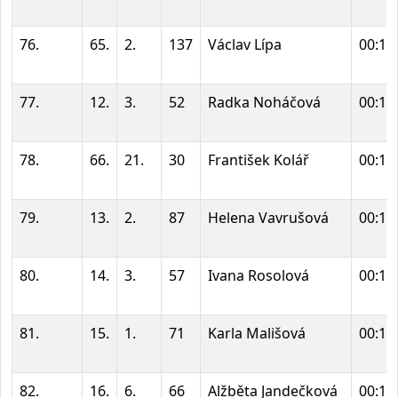
76.
65.
2.
137
Václav Lípa
00:16
77.
12.
3.
52
Radka Noháčová
00:16
78.
66.
21.
30
František Kolář
00:16
79.
13.
2.
87
Helena Vavrušová
00:16
80.
14.
3.
57
Ivana Rosolová
00:16
81.
15.
1.
71
Karla Mališová
00:16
82.
16.
6.
66
Alžběta Jandečková
00:16