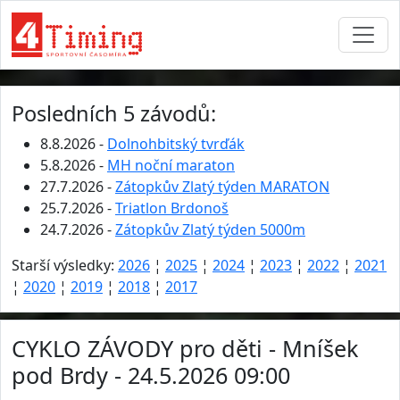
Posledních 5 závodů:
8.8.2026 -
Dolnohbitský tvrďák
5.8.2026 -
MH noční maraton
27.7.2026 -
Zátopkův Zlatý týden MARATON
25.7.2026 -
Triatlon Brdonoš
24.7.2026 -
Zátopkův Zlatý týden 5000m
Starší výsledky:
2026
¦
2025
¦
2024
¦
2023
¦
2022
¦
2021
¦
2020
¦
2019
¦
2018
¦
2017
CYKLO ZÁVODY pro děti - Mníšek
pod Brdy - 24.5.2026 09:00