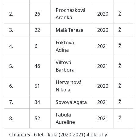
Procházková
2.
26
2020
Ž
D
Aranka
3.
22
Malá Tereza
2020
Ž
D
Foktová
4.
6
2021
Ž
D
Adina
Viltová
5.
46
2021
Ž
D
Barbora
Hervertová
6.
51
2020
Ž
D
Nikola
7.
34
Sovová Agáta
2021
Ž
D
Fabula
8.
52
2021
Ž
D
Aureline
Chlapci 5 - 6 let - kola (2020-2021) 4 okruhy