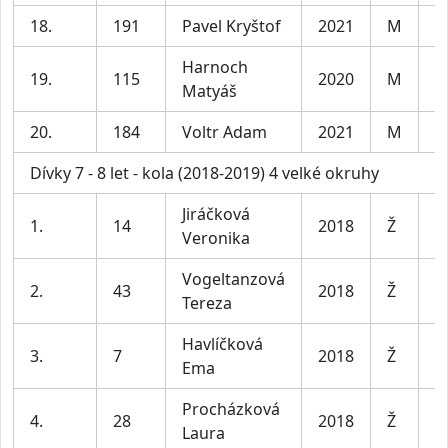
18.
191
Pavel Kryštof
2021
M
C
Harnoch
19.
115
2020
M
C
Matyáš
20.
184
Voltr Adam
2021
M
C
Dívky 7 - 8 let - kola (2018-2019) 4 velké okruhy
Jiráčková
1.
14
2018
Ž
D
Veronika
Vogeltanzová
2.
43
2018
Ž
D
Tereza
Havlíčková
3.
7
2018
Ž
D
Ema
Procházková
4.
28
2018
Ž
D
Laura