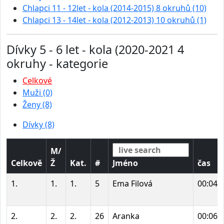
Chlapci 11 - 12let - kola (2014-2015) 8 okruhů (10)
Chlapci 13 - 14let - kola (2012-2013) 10 okruhů (1)
Dívky 5 - 6 let - kola (2020-2021 4
okruhy - kategorie
Celkové
Muži (0)
Ženy (8)
Dívky (8)
M/
Celkově
Ž
Kat.
#
Jméno
čas
1.
1.
1.
5
Ema Filová
00:04:
2.
2.
2.
26
Aranka
00:06: