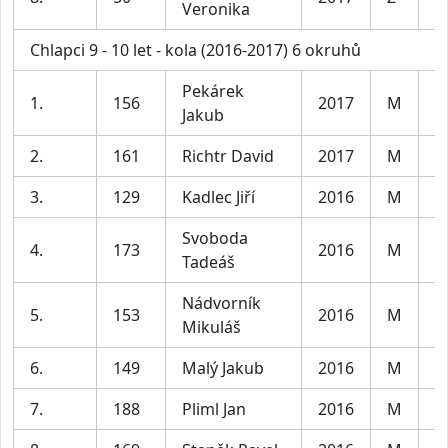
Veronika
Chlapci 9 - 10 let - kola (2016-2017) 6 okruhů
Pekárek
1.
156
2017
M
C
Jakub
2.
161
Richtr David
2017
M
C
3.
129
Kadlec Jiří
2016
M
C
Svoboda
4.
173
2016
M
C
Tadeáš
Nádvorník
5.
153
2016
M
C
Mikuláš
6.
149
Malý Jakub
2016
M
C
7.
188
Pliml Jan
2016
M
C