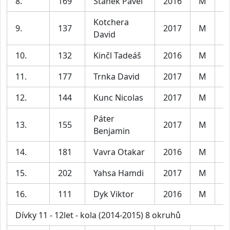
8.
169
Staněk Pavel
2016
M
C
Kotchera
9.
137
2017
M
C
David
10.
132
Kinčl Tadeáš
2016
M
C
11.
177
Trnka David
2017
M
C
12.
144
Kunc Nicolas
2017
M
C
Páter
13.
155
2017
M
C
Benjamin
14.
181
Vavra Otakar
2016
M
C
15.
202
Yahsa Hamdi
2017
M
C
16.
111
Dyk Viktor
2016
M
C
Dívky 11 - 12let - kola (2014-2015) 8 okruhů