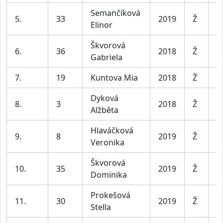
Semančíková
5.
33
2019
Ž
D
Elinor
Škvorová
6.
36
2018
Ž
D
Gabriela
7.
19
Kuntova Mia
2018
Ž
D
Dyková
8.
3
2018
Ž
D
Alžběta
Hlaváčková
9.
8
2019
Ž
D
Veronika
Škvorová
10.
35
2019
Ž
D
Dominika
Prokešová
11.
30
2019
Ž
D
Stella