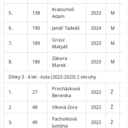
Kratochvíl
5.
138
2023
M
C
Adam
6.
190
Janáč Tadeáš
2024
M
C
Grusz
7.
189
2023
M
C
Matyáš
Zákora
8.
186
2023
M
C
Marek
Dívky 3 - 4 let - kola (2022-2023) 2 okruhy
Procházková
1.
27
2022
Ž
D
Berenika
2.
48
Vlková Zora
2022
Ž
D
Pacholková
3.
49
2022
Ž
D
Justýna