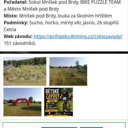
Pořadatel:
Sokol Mníšek pod Brdy, BIKE PUZZLE TEAM
a Město Mníšek pod Brdy
Místo:
Mníšek pod Brdy, louka za školním hřištěm
Podmínky:
Sucho, horko, mírný vítr, jasno, 26 stupňů
Celsia
Web závodu:
https://prihlasky.4timing.cz/cyklozavody/
151 závodníků,