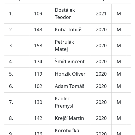
Dostálek
1.
109
2021
M
C
Teodor
2.
143
Kuba Tobiáš
2020
M
C
Petrulák
3.
158
2020
M
C
Matej
4.
174
Šmíd Vincent
2020
M
C
5.
119
Honzík Oliver
2020
M
C
6.
102
Adam Tomáš
2020
M
C
Kadlec
7.
130
2020
M
C
Přemysl
8.
142
Krejčí Martin
2020
M
C
Korotvička
9.
136
2020
M
C