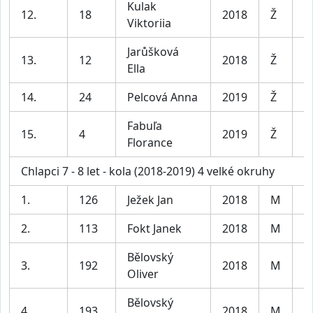
Kulak
12.
18
2018
Ž
D
Viktoriia
Jarůšková
13.
12
2018
Ž
D
Ella
14.
24
Pelcová Anna
2019
Ž
D
Fabuľa
15.
4
2019
Ž
D
Florance
Chlapci 7 - 8 let - kola (2018-2019) 4 velké okruhy
1.
126
Ježek Jan
2018
M
C
2.
113
Fokt Janek
2018
M
C
Bělovský
3.
192
2018
M
C
Oliver
Bělovský
4.
193
2018
M
C