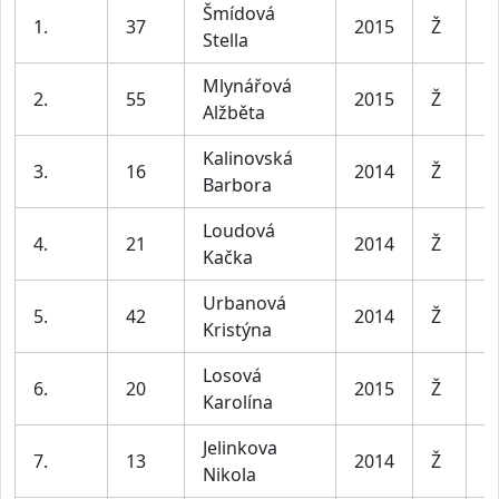
Šmídová
1.
37
2015
Ž
D
Stella
Mlynářová
2.
55
2015
Ž
D
Alžběta
Kalinovská
3.
16
2014
Ž
D
Barbora
Loudová
4.
21
2014
Ž
D
Kačka
Urbanová
5.
42
2014
Ž
D
Kristýna
Losová
6.
20
2015
Ž
D
Karolína
Jelinkova
7.
13
2014
Ž
D
Nikola