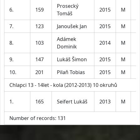
Prosecký
6.
159
2015
M
C
Tomáš
7.
123
Janoušek Jan
2015
M
C
Adámek
8.
103
2014
M
C
Dominik
9.
147
Lukáš Šimon
2015
M
C
10.
201
Pilaň Tobias
2015
M
C
Chlapci 13 - 14let - kola (2012-2013) 10 okruhů
1.
165
Seifert Lukáš
2013
M
C
Number of records: 131