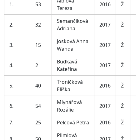
Alblova
1.
53
2016
Ž
D
Tereza
Semančíková
2.
32
2017
Ž
D
Adriana
Josková Anna
3.
15
2017
Ž
D
Wanda
Budkavá
4.
2
2017
Ž
D
Kateřina
Troníčková
5.
40
2016
Ž
D
Eliška
Mlynářová
6.
54
2017
Ž
D
Rozálie
7.
25
Pelcová Petra
2016
Ž
D
Plimlová
8.
50
2017
Ž
D