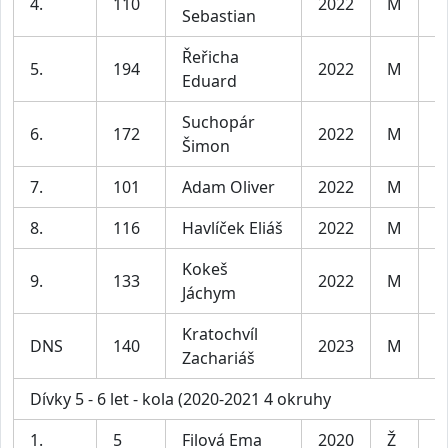
4.
110
2022
M
C
Sebastian
Řeřicha
5.
194
2022
M
C
Eduard
Suchopár
6.
172
2022
M
C
Šimon
7.
101
Adam Oliver
2022
M
C
8.
116
Havlíček Eliáš
2022
M
C
Kokeš
9.
133
2022
M
C
Jáchym
Kratochvíl
DNS
140
2023
M
C
Zachariáš
Dívky 5 - 6 let - kola (2020-2021 4 okruhy
1.
5
Filová Ema
2020
Ž
D