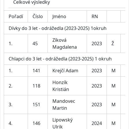
Celkové výsledky
Pořadí
Číslo
Jméno
RN
K
Dívky do 3 let - odrážedla (2023-2025) 1okruh
Zíková
1.
45
2023
Ž
D
Magdalena
Chlapci do 3 let - odrážedla (2023-2025) 1 okruh
1.
141
Krejčí Adam
2023
M
C
Honzík
2.
118
2023
M
C
Kristián
Mandovec
3.
151
2023
M
C
Martin
Lipowský
4.
146
2024
M
C
Ulrik