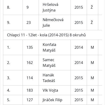
Hršelová
8.
9
2015
Ž
D
Justýna
Němečková
9.
23
2015
Ž
D
Julie
Chlapci 11 - 12let - kola (2014-2015) 8 okruhů
Konfala
1.
135
2014
M
C
Matyáš
Samec
2.
162
2014
M
C
Matyáš
Hanák
3.
114
2015
M
C
Tadeáš
4.
183
Vlk Vojta
2015
M
C
5.
127
Jiráček Filip
2015
M
C