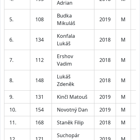
Adrian
Budka
5.
108
2019
M
C
Mikuláš
Konfala
6.
134
2018
M
C
Lukáš
Ershov
7.
112
2018
M
C
Vadim
Lukáš
8.
148
2018
M
C
Zdeněk
9.
131
Kinčl Matouš
2019
M
C
10.
154
Novotný Dan
2019
M
C
11.
168
Staněk Filip
2018
M
C
Suchopár
12.
171
2019
M
C