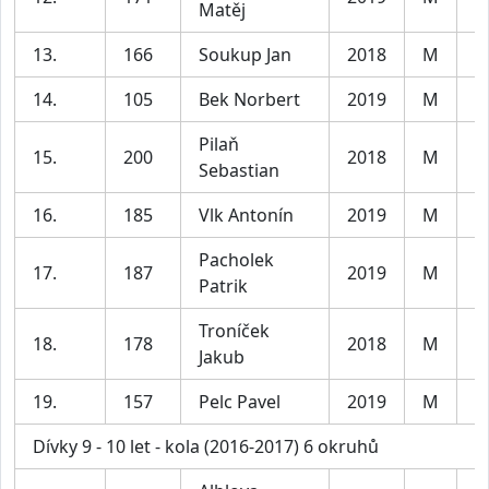
Matěj
13.
166
Soukup Jan
2018
M
C
14.
105
Bek Norbert
2019
M
C
Pilaň
15.
200
2018
M
C
Sebastian
16.
185
Vlk Antonín
2019
M
C
Pacholek
17.
187
2019
M
C
Patrik
Troníček
18.
178
2018
M
C
Jakub
19.
157
Pelc Pavel
2019
M
C
Dívky 9 - 10 let - kola (2016-2017) 6 okruhů