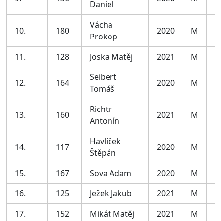
Daniel
Vácha
10.
180
2020
M
C
Prokop
11.
128
Joska Matěj
2021
M
C
Seibert
12.
164
2020
M
C
Tomáš
Richtr
13.
160
2021
M
C
Antonín
Havlíček
14.
117
2020
M
C
Štěpán
15.
167
Sova Adam
2020
M
C
16.
125
Ježek Jakub
2021
M
C
17.
152
Mikát Matěj
2021
M
C