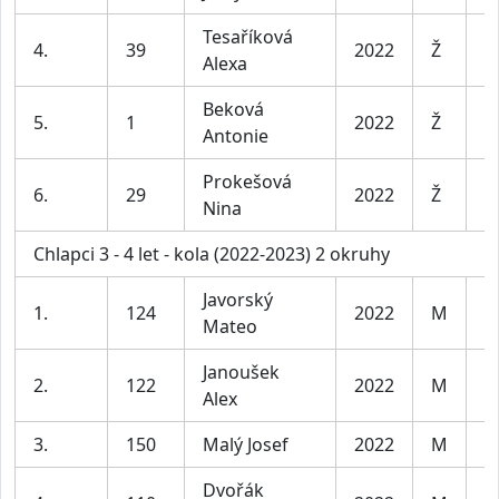
Tesaříková
4.
39
2022
Ž
D
Alexa
Beková
5.
1
2022
Ž
D
Antonie
Prokešová
6.
29
2022
Ž
D
Nina
Chlapci 3 - 4 let - kola (2022-2023) 2 okruhy
Javorský
1.
124
2022
M
C
Mateo
Janoušek
2.
122
2022
M
C
Alex
3.
150
Malý Josef
2022
M
C
Dvořák