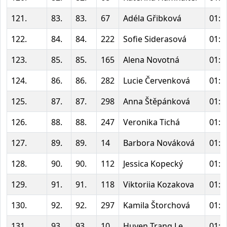
121.
83.
83.
67
Adéla Gřibková
01:4
122.
84.
84.
222
Sofie Siderasová
01:4
123.
85.
85.
165
Alena Novotná
01:4
124.
86.
86.
282
Lucie Červenková
01:4
125.
87.
87.
298
Anna Štěpánková
01:4
126.
88.
88.
247
Veronika Tichá
01:4
127.
89.
89.
14
Barbora Nováková
01:4
128.
90.
90.
112
Jessica Kopecký
01:4
129.
91.
91.
118
Viktoriia Kozakova
01:4
130.
92.
92.
297
Kamila Štorchová
01:4
131.
93.
93.
10
Huyen Trang Le
01:4