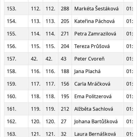
153.
112.
112.
288
Markéta Šestáková
01:5
154.
113.
113.
205
Kateřina Páchová
01:5
155.
114.
114.
271
Petra Zamrazilová
01:5
156.
115.
115.
204
Tereza Průšová
01:5
157.
42.
42.
43
Peter Cvoreň
01:5
158.
116.
116.
188
Jana Plachá
01:5
159.
117.
117.
156
Carla Mráčková
01:5
160.
118.
118.
195
Ema Politzerová
01:5
161.
119.
119.
212
Alžběta Sachlová
01:5
162.
120.
120.
27
Johana Bartůšková
01:5
163.
121.
121.
32
Laura Bernášková
01:5