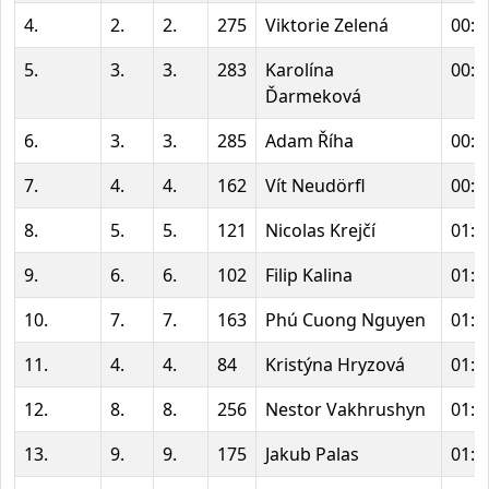
4.
2.
2.
275
Viktorie Zelená
00:5
5.
3.
3.
283
Karolína
00:5
Ďarmeková
6.
3.
3.
285
Adam Říha
00:5
7.
4.
4.
162
Vít Neudörfl
00:5
8.
5.
5.
121
Nicolas Krejčí
01:0
9.
6.
6.
102
Filip Kalina
01:0
10.
7.
7.
163
Phú Cuong Nguyen
01:0
11.
4.
4.
84
Kristýna Hryzová
01:0
12.
8.
8.
256
Nestor Vakhrushyn
01:0
13.
9.
9.
175
Jakub Palas
01:0