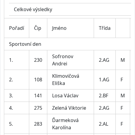
Celkové výsledky
Pořadí
Čip
Jméno
Třída
Sportovní den
Sofronov
1.
230
2.AG
M
Andrei
Klimovičová
2.
108
1.AG
F
Eliška
3.
141
Losa Václav
2.BF
M
4.
275
Zelená Viktorie
2.AG
F
Ďarmeková
5.
283
2.AL
F
Karolína