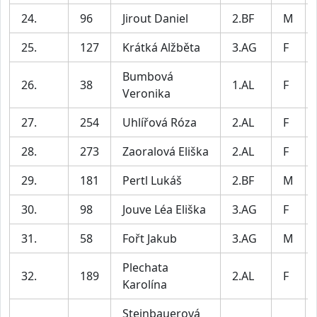
24.
96
Jirout Daniel
2.BF
M
25.
127
Krátká Alžběta
3.AG
F
Bumbová
26.
38
1.AL
F
Veronika
27.
254
Uhlířová Róza
2.AL
F
28.
273
Zaoralová Eliška
2.AL
F
29.
181
Pertl Lukáš
2.BF
M
30.
98
Jouve Léa Eliška
3.AG
F
31.
58
Fořt Jakub
3.AG
M
Plechata
32.
189
2.AL
F
Karolína
Steinbauerová