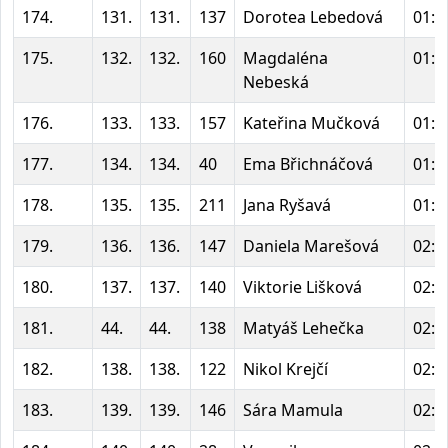
174.
131.
131.
137
Dorotea Lebedová
01:5
175.
132.
132.
160
Magdaléna
01:5
Nebeská
176.
133.
133.
157
Kateřina Mučková
01:5
177.
134.
134.
40
Ema Břichnáčová
01:5
178.
135.
135.
211
Jana Ryšavá
01:5
179.
136.
136.
147
Daniela Marešová
02:0
180.
137.
137.
140
Viktorie Lišková
02:0
181.
44.
44.
138
Matyáš Lehečka
02:0
182.
138.
138.
122
Nikol Krejčí
02:0
183.
139.
139.
146
Sára Mamula
02:0