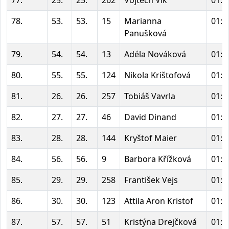
77.
25.
25.
262
Vojtěch Vlk
01:2
78.
53.
53.
15
Marianna
01:3
Panušková
79.
54.
54.
13
Adéla Nováková
01:3
80.
55.
55.
124
Nikola Krištofová
01:3
81.
26.
26.
257
Tobiáš Vavrla
01:3
82.
27.
27.
46
David Dinand
01:3
83.
28.
28.
144
Kryštof Maier
01:3
84.
56.
56.
9
Barbora Křížková
01:3
85.
29.
29.
258
František Vejs
01:3
86.
30.
30.
123
Attila Aron Kristof
01:3
87.
57.
57.
51
Kristýna Drejčková
01:3