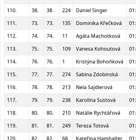
110.
38.
38.
224
Daniel Singer
01:3
111.
73.
73.
135
Dominika Křečková
01:4
112.
74.
74.
11
Agáta Machotková
01:4
113.
75.
75.
109
Vanesa Kohoutová
01:4
114.
76.
76.
1
Kristýna Bohoňková
01:4
115.
77.
77.
274
Sabina Zdobinská
01:4
116.
78.
78.
213
Nela Sajdlerová
01:4
117.
79.
79.
238
Karolína Sustová
01:4
118.
80.
80.
210
Natálie Rychtářová
01:4
119.
81.
81.
249
Tereza Totová
01:4
120.
82.
82.
68
Kateřina Hamhalter
01:4