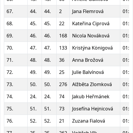
67.
44.
44.
2
Jana Flemrová
01:2
68.
45.
45.
22
Kateřina Ciprová
01:2
69.
46.
46.
168
Nicola Nováková
01:2
70.
47.
47.
133
Kristýna Königová
01:2
71.
48.
48.
36
Anna Brožová
01:2
72.
49.
49.
25
Julie Balvínová
01:2
73.
50.
50.
276
Alžběta Zlomková
01:2
74.
24.
24.
74
Jakub Heřmánek
01:2
75.
51.
51.
73
Josefína Hejnicová
01:2
76.
52.
52.
21
Zuzana Fialová
01:2