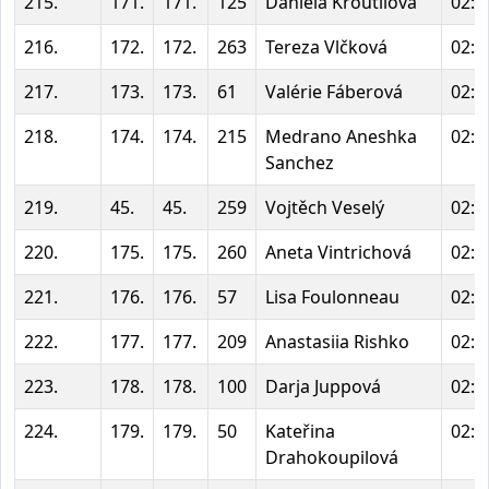
215.
171.
171.
125
Daniela Kroutilová
02:1
216.
172.
172.
263
Tereza Vlčková
02:1
217.
173.
173.
61
Valérie Fáberová
02:1
218.
174.
174.
215
Medrano Aneshka
02:1
Sanchez
219.
45.
45.
259
Vojtěch Veselý
02:1
220.
175.
175.
260
Aneta Vintrichová
02:1
221.
176.
176.
57
Lisa Foulonneau
02:1
222.
177.
177.
209
Anastasiia Rishko
02:1
223.
178.
178.
100
Darja Juppová
02:1
224.
179.
179.
50
Kateřina
02:1
Drahokoupilová