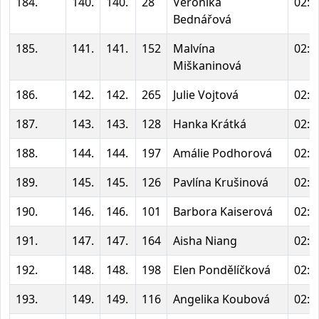
184.
140.
140.
28
Veronika
02:0
Bednářová
185.
141.
141.
152
Malvína
02:0
Miškaninová
186.
142.
142.
265
Julie Vojtová
02:0
187.
143.
143.
128
Hanka Krátká
02:0
188.
144.
144.
197
Amálie Podhorová
02:0
189.
145.
145.
126
Pavlína Krušinová
02:0
190.
146.
146.
101
Barbora Kaiserová
02:0
191.
147.
147.
164
Aisha Niang
02:0
192.
148.
148.
198
Elen Pondělíčková
02:0
193.
149.
149.
116
Angelika Koubová
02:0