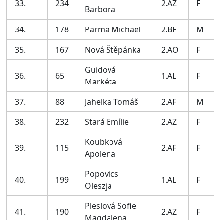
33.
234
2.AZ
F
Barbora
34.
178
Parma Michael
2.BF
M
35.
167
Nová Štěpánka
2.AO
F
Guidová
36.
65
1.AL
F
Markéta
37.
88
Jahelka Tomáš
2.AF
M
38.
232
Stará Emílie
2.AZ
F
Koubková
39.
115
2.AF
F
Apolena
Popovics
40.
199
1.AL
F
Oleszja
Pleslová Sofie
41.
190
2.AZ
F
Magdalena