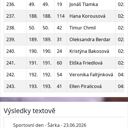
236.
49.
49.
19
Jonáš Tlamka
02:2
237.
188.
188.
114
Hana Korousová
02:2
238.
50.
50.
42
Timur Chmil
02:3
239.
189.
189.
31
Oleksandra Berdar
02:3
240.
190.
190.
24
Kristýna Bakosová
02:3
241.
191.
191.
60
Eliška Friedlová
02:5
242.
192.
192.
54
Veronika Faltýnková
04:1
243.
193.
193.
41
Ellen Piralicová
04:1
Výsledky textově
Sportovní den - Šárka - 23.06.2026