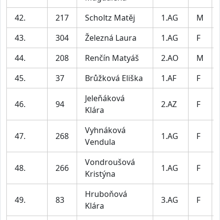
42.
217
Scholtz Matěj
1.AG
M
43.
304
Železná Laura
1.AG
F
44.
208
Renčín Matyáš
2.AO
M
45.
37
Brůžková Eliška
1.AF
F
Jeleňáková
46.
94
2.AZ
F
Klára
Vyhnáková
47.
268
1.AG
F
Vendula
Vondroušová
48.
266
1.AG
F
Kristýna
Hruboňová
49.
83
3.AG
F
Klára