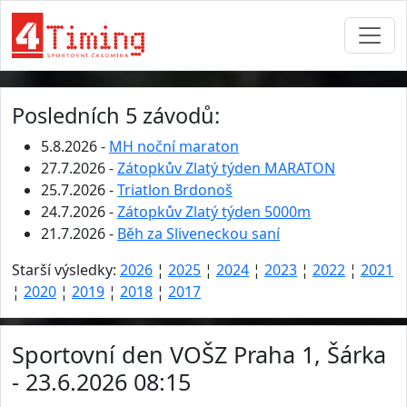
Posledních 5 závodů:
5.8.2026 -
MH noční maraton
27.7.2026 -
Zátopkův Zlatý týden MARATON
25.7.2026 -
Triatlon Brdonoš
24.7.2026 -
Zátopkův Zlatý týden 5000m
21.7.2026 -
Běh za Sliveneckou saní
Starší výsledky:
2026
¦
2025
¦
2024
¦
2023
¦
2022
¦
2021
¦
2020
¦
2019
¦
2018
¦
2017
Sportovní den VOŠZ Praha 1, Šárka
- 23.6.2026 08:15