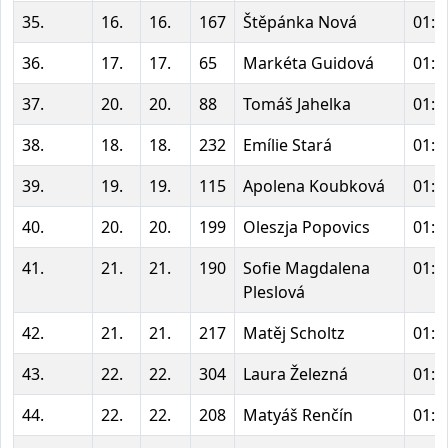
35.
16.
16.
167
Štěpánka Nová
01:1
36.
17.
17.
65
Markéta Guidová
01:1
37.
20.
20.
88
Tomáš Jahelka
01:2
38.
18.
18.
232
Emílie Stará
01:2
39.
19.
19.
115
Apolena Koubková
01:2
40.
20.
20.
199
Oleszja Popovics
01:2
41.
21.
21.
190
Sofie Magdalena
01:2
Pleslová
42.
21.
21.
217
Matěj Scholtz
01:2
43.
22.
22.
304
Laura Železná
01:2
44.
22.
22.
208
Matyáš Renčín
01:2