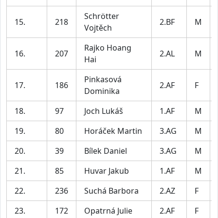
Schrötter
15.
218
2.BF
M
Vojtěch
Rajko Hoang
16.
207
2.AL
M
Hai
Pinkasová
17.
186
2.AF
F
Dominika
18.
97
Joch Lukáš
1.AF
M
19.
80
Horáček Martin
3.AG
M
20.
39
Bílek Daniel
3.AG
M
21.
85
Huvar Jakub
1.AF
M
22.
236
Suchá Barbora
2.AZ
F
23.
172
Opatrná Julie
2.AF
F