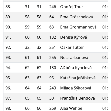
88.
31.
31.
246
Ondřej Thur
01:3
89.
58.
58.
64
Ema Gröschelová
01:3
90.
59.
59.
63
Ema Grohmannová
01:3
91.
60.
60.
132
Denisa Kýrová
01:3
92.
32.
32.
251
Oskar Tutter
01:3
93.
61.
61.
255
Nela Urbanová
01:3
94.
62.
62.
130
Alžběta Kynclová
01:3
95.
63.
63.
95
Kateřina Jeřábková
01:3
96.
64.
64.
243
Milada Sýkorová
01:3
97.
65.
65.
30
Františka Bendová
01:3
98.
66.
66.
269
Alaa Wehbe
01:3