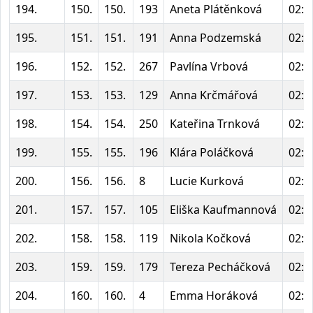
194.
150.
150.
193
Aneta Plátěnková
02:0
195.
151.
151.
191
Anna Podzemská
02:0
196.
152.
152.
267
Pavlína Vrbová
02:0
197.
153.
153.
129
Anna Krčmářová
02:0
198.
154.
154.
250
Kateřina Trnková
02:0
199.
155.
155.
196
Klára Poláčková
02:0
200.
156.
156.
8
Lucie Kurková
02:0
201.
157.
157.
105
Eliška Kaufmannová
02:1
202.
158.
158.
119
Nikola Kočková
02:1
203.
159.
159.
179
Tereza Pecháčková
02:1
204.
160.
160.
4
Emma Horáková
02:1