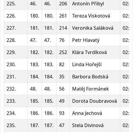
225.
46.
46.
206
Antonín Přibyl
02:1
226.
180.
180.
261
Tereza Viskotová
02:1
227.
181.
181.
214
Veronika Saláková
02:1
228.
47.
47.
76
Petr Hlavatý
02:1
229.
182.
182.
252
Klára Tvrdíková
02:1
230.
183.
183.
82
Linda Hořejší
02:1
231.
184.
184.
35
Barbora Bodská
02:2
232.
48.
48.
56
Matěj Formánek
02:2
233.
185.
185.
49
Dorota Doubravová
02:2
234.
186.
186.
93
Anna Jechová
02:2
235.
187.
187.
47
Stela Divinová
02:2