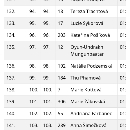
132.
94.
94.
18
Tereza Trachtová
01:4
133.
95.
95.
17
Lucie Sýkorová
01:4
134.
96.
96.
203
Kateřina Pošíková
01:4
135.
97.
97.
12
Oyun-Undrakh
01:4
Mungunbaatar
136.
98.
98.
192
Natálie Podzemská
01:4
137.
99.
99.
184
Thu Phamová
01:4
138.
100.
100.
7
Marie Kottová
01:4
139.
101.
101.
306
Marie Žákovská
01:4
140.
102.
102.
55
Andriana Farbanec
01:4
141.
103.
103.
289
Anna Šimečková
01:4