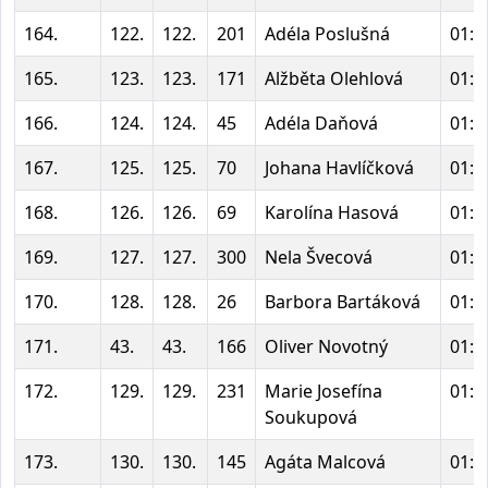
164.
122.
122.
201
Adéla Poslušná
01:5
165.
123.
123.
171
Alžběta Olehlová
01:5
166.
124.
124.
45
Adéla Daňová
01:5
167.
125.
125.
70
Johana Havlíčková
01:5
168.
126.
126.
69
Karolína Hasová
01:5
169.
127.
127.
300
Nela Švecová
01:5
170.
128.
128.
26
Barbora Bartáková
01:5
171.
43.
43.
166
Oliver Novotný
01:5
172.
129.
129.
231
Marie Josefína
01:5
Soukupová
173.
130.
130.
145
Agáta Malcová
01:5