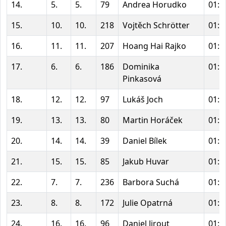
14.
5.
5.
79
Andrea Horudko
01:0
15.
10.
10.
218
Vojtěch Schrötter
01:1
16.
11.
11.
207
Hoang Hai Rajko
01:1
17.
6.
6.
186
Dominika
01:1
Pinkasová
18.
12.
12.
97
Lukáš Joch
01:1
19.
13.
13.
80
Martin Horáček
01:1
20.
14.
14.
39
Daniel Bílek
01:1
21.
15.
15.
85
Jakub Huvar
01:1
22.
7.
7.
236
Barbora Suchá
01:1
23.
8.
8.
172
Julie Opatrná
01:1
24.
16.
16.
96
Daniel Jirout
01:1