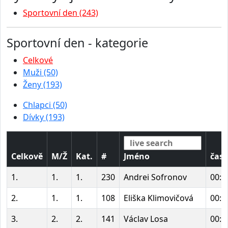
Sportovní den (243)
Sportovní den - kategorie
Celkové
Muži (50)
Ženy (193)
Chlapci (50)
Dívky (193)
Celkově
M/Ž
Kat.
#
Jméno
čas
1.
1.
1.
230
Andrei Sofronov
00:4
2.
1.
1.
108
Eliška Klimovičová
00:5
3.
2.
2.
141
Václav Losa
00:5