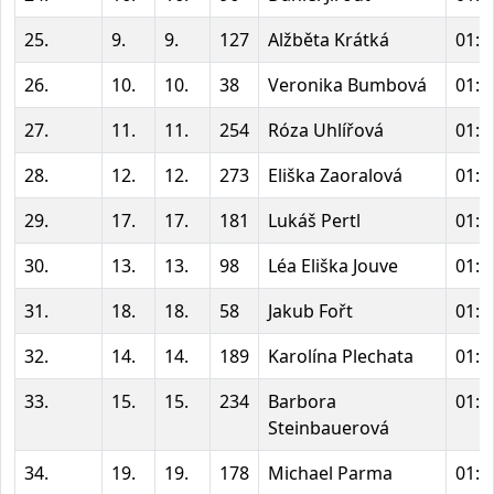
25.
9.
9.
127
Alžběta Krátká
01:1
26.
10.
10.
38
Veronika Bumbová
01:1
27.
11.
11.
254
Róza Uhlířová
01:1
28.
12.
12.
273
Eliška Zaoralová
01:1
29.
17.
17.
181
Lukáš Pertl
01:1
30.
13.
13.
98
Léa Eliška Jouve
01:1
31.
18.
18.
58
Jakub Fořt
01:1
32.
14.
14.
189
Karolína Plechata
01:1
33.
15.
15.
234
Barbora
01:1
Steinbauerová
34.
19.
19.
178
Michael Parma
01:1