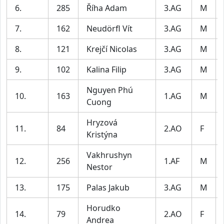
6.
285
Říha Adam
3.AG
M
7.
162
Neudörfl Vít
3.AG
M
8.
121
Krejčí Nicolas
3.AG
M
9.
102
Kalina Filip
3.AG
M
Nguyen Phú
10.
163
1.AG
M
Cuong
Hryzová
11.
84
2.AO
F
Kristýna
Vakhrushyn
12.
256
1.AF
M
Nestor
13.
175
Palas Jakub
3.AG
M
Horudko
14.
79
2.AO
F
Andrea