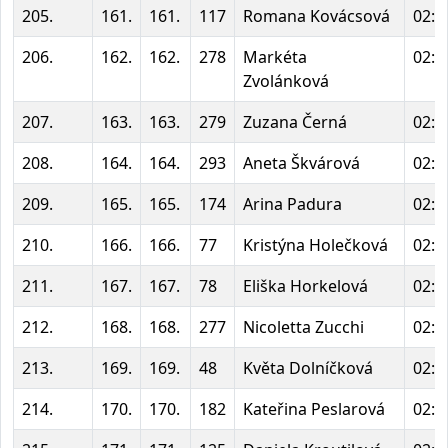
205.
161.
161.
117
Romana Kovácsová
02:1
206.
162.
162.
278
Markéta
02:1
Zvolánková
207.
163.
163.
279
Zuzana Černá
02:1
208.
164.
164.
293
Aneta Škvárová
02:1
209.
165.
165.
174
Arina Padura
02:1
210.
166.
166.
77
Kristýna Holečková
02:1
211.
167.
167.
78
Eliška Horkelová
02:1
212.
168.
168.
277
Nicoletta Zucchi
02:1
213.
169.
169.
48
Květa Dolníčková
02:1
214.
170.
170.
182
Kateřina Peslarová
02:1