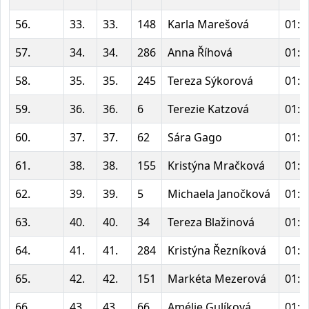
56.
33.
33.
148
Karla Marešová
01:2
57.
34.
34.
286
Anna Říhová
01:2
58.
35.
35.
245
Tereza Sýkorová
01:2
59.
36.
36.
6
Terezie Katzová
01:2
60.
37.
37.
62
Sára Gago
01:2
61.
38.
38.
155
Kristýna Mračková
01:2
62.
39.
39.
5
Michaela Janočková
01:2
63.
40.
40.
34
Tereza Blažinová
01:2
64.
41.
41.
284
Kristýna Řezníková
01:2
65.
42.
42.
151
Markéta Mezerová
01:2
66.
43.
43.
66
Amélie Gulíková
01:2