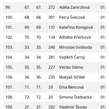
99.
67.
67.
272
Adéla Zamrzlová
01:3
100.
68.
68.
301
Petra Švecová
01:3
101.
69.
69.
131
Kateřina Königová
01:3
102.
70.
70.
134
Alžběta Křečková
01:3
103.
33.
33.
240
Miroslav Svoboda
01:3
104.
34.
34.
281
Vojtěch Černý
01:3
105.
35.
35.
227
Václav Sláma
01:3
106.
36.
36.
235
Matyáš Střílek
01:3
107.
71.
71.
29
Ema Bencová
01:3
108.
72.
72.
20
Simona Štelbacká
01:3
109.
37.
37.
292
Vladimír Škoda
01:3