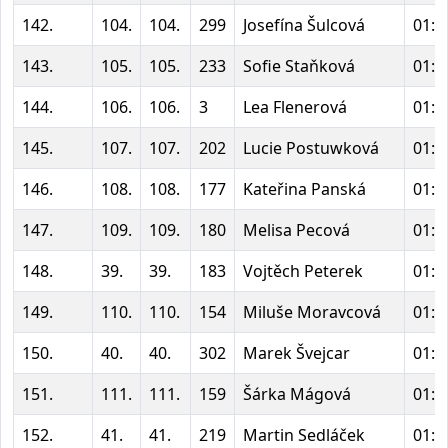
142.
104.
104.
299
Josefína Šulcová
01:4
143.
105.
105.
233
Sofie Staňková
01:4
144.
106.
106.
3
Lea Flenerová
01:4
145.
107.
107.
202
Lucie Postuwková
01:5
146.
108.
108.
177
Kateřina Panská
01:5
147.
109.
109.
180
Melisa Pecová
01:5
148.
39.
39.
183
Vojtěch Peterek
01:5
149.
110.
110.
154
Miluše Moravcová
01:5
150.
40.
40.
302
Marek Švejcar
01:5
151.
111.
111.
159
Šárka Mágová
01:5
152.
41.
41.
219
Martin Sedláček
01:5