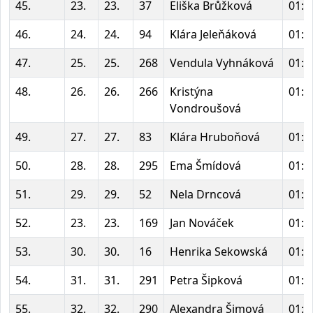
45.
23.
23.
37
Eliška Brůžková
01:2
46.
24.
24.
94
Klára Jeleňáková
01:2
47.
25.
25.
268
Vendula Vyhnáková
01:2
48.
26.
26.
266
Kristýna
01:2
Vondroušová
49.
27.
27.
83
Klára Hruboňová
01:2
50.
28.
28.
295
Ema Šmídová
01:2
51.
29.
29.
52
Nela Drncová
01:2
52.
23.
23.
169
Jan Nováček
01:2
53.
30.
30.
16
Henrika Sekowská
01:2
54.
31.
31.
291
Petra Šipková
01:2
55.
32.
32.
290
Alexandra Šimová
01:2