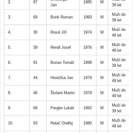
2.
87
1985
M
Jan
39 let
Muži do
3.
69
Bonk Roman
1993
M
39 let
Muži do
4.
30
Rosol Jiří
1974
M
49 let
Muži do
5.
39
Rendl Josef
1976
M
49 let
Muži do
6.
91
Burian Tomáš
1998
M
39 let
Muži do
7.
44
Hostička Jan
1979
M
49 let
Muži do
8.
46
Škrlant Martin
1979
M
49 let
Muži do
9.
68
Pergler Lukáš
1992
M
39 let
Muži do
10.
93
Hulač Ondřej
1980
M
49 let