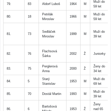
Muži do
79.
83
Aldorf Luboš
1964
M
59 let
Petrilák
Muži do
80.
18
1966
M
Miroslav
59 let
Sedláček
Muži do
81.
73
1999
M
Miroslav
39 let
Flachsová
82.
76
2002
Ž
Juniorky
Šárka
Perglerová
Ženy do
83.
75
2000
Ž
Anna
34 let
Starý
Muži do
84.
5
1953
M
Stanislav
69 let
Muži do
85.
70
Dostál Martin
1993
M
39 let
Ženy
Bartošová
86.
6
1953
Ž
nad 65