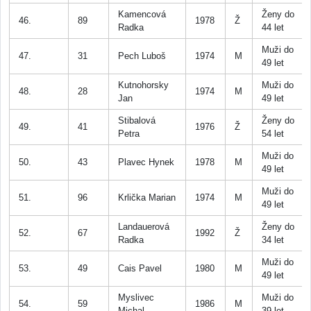
Kamencová
Ženy do
46.
89
1978
Ž
Radka
44 let
Muži do
47.
31
Pech Luboš
1974
M
49 let
Kutnohorsky
Muži do
48.
28
1974
M
Jan
49 let
Stibalová
Ženy do
49.
41
1976
Ž
Petra
54 let
Muži do
50.
43
Plavec Hynek
1978
M
49 let
Muži do
51.
96
Krlička Marian
1974
M
49 let
Landauerová
Ženy do
52.
67
1992
Ž
Radka
34 let
Muži do
53.
49
Cais Pavel
1980
M
49 let
Myslivec
Muži do
54.
59
1986
M
Michal
39 let