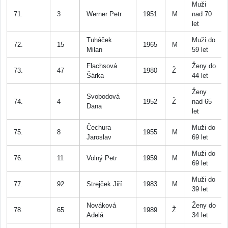
Muži
71.
3
Werner Petr
1951
M
nad 70
let
Tuháček
Muži do
72.
15
1965
M
Milan
59 let
Flachsová
Ženy do
73.
47
1980
Ž
Šárka
44 let
Ženy
Svobodová
74.
4
1952
Ž
nad 65
Dana
let
Čechura
Muži do
75.
8
1955
M
Jaroslav
69 let
Muži do
76.
11
Volný Petr
1959
M
69 let
Muži do
77.
92
Strejček Jiří
1983
M
39 let
Nováková
Ženy do
78.
65
1989
Ž
Adelá
34 let