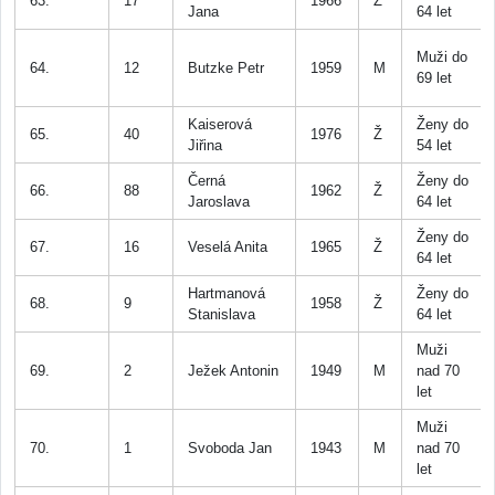
63.
17
1966
Ž
Jana
64 let
Muži do
64.
12
Butzke Petr
1959
M
69 let
Kaiserová
Ženy do
65.
40
1976
Ž
Jiřina
54 let
Černá
Ženy do
66.
88
1962
Ž
Jaroslava
64 let
Ženy do
67.
16
Veselá Anita
1965
Ž
64 let
Hartmanová
Ženy do
68.
9
1958
Ž
Stanislava
64 let
Muži
69.
2
Ježek Antonin
1949
M
nad 70
let
Muži
70.
1
Svoboda Jan
1943
M
nad 70
let