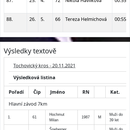
87.
25.
4.
72
Nikola Havlíková
00:55:
88.
26.
5.
66
Tereza Helmichová
00:55:
Výsledky textově
Tochovický kros - 20.11.2021
Výsledková listina
Pořadí
Čip
Jméno
RN
Kat.
Hlavní závod 7km
Hochmut
Muži do
1.
61
1987
M
Milan
39 let
Šneberger
Muži do