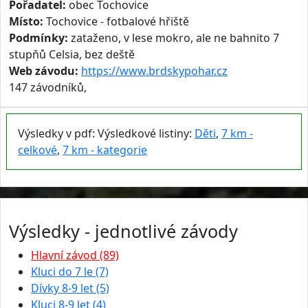
Pořadatel:
obec Tochovice
Místo:
Tochovice - fotbalové hřiště
Podmínky:
zataženo, v lese mokro, ale ne bahnito 7
stupňů Celsia, bez deště
Web závodu:
https://www.brdskypohar.cz
147 závodníků,
Výsledky v pdf: Výsledkové listiny:
Děti
,
7 km -
celkové
,
7 km - kategorie
Výsledky - jednotlivé závody
Hlavní závod (89)
Kluci do 7 le (7)
Dívky 8-9 let (5)
Kluci 8-9 let (4)