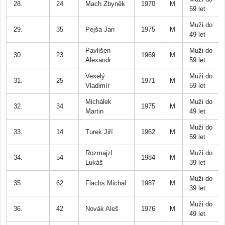
28.
24
Mach Zbyněk
1970
M
59 let
Muži do
29.
35
Pejša Jan
1975
M
49 let
Pavlišen
Muži do
30.
23
1969
M
Alexandr
59 let
Veselý
Muži do
31.
25
1971
M
Vladimír
59 let
Michálek
Muži do
32.
34
1975
M
Martin
49 let
Muži do
33.
14
Turek Jiří
1962
M
59 let
Rozmajzl
Muži do
34.
54
1984
M
Lukáš
39 let
Muži do
35.
62
Flachs Michal
1987
M
39 let
Muži do
36.
42
Novák Aleš
1976
M
49 let