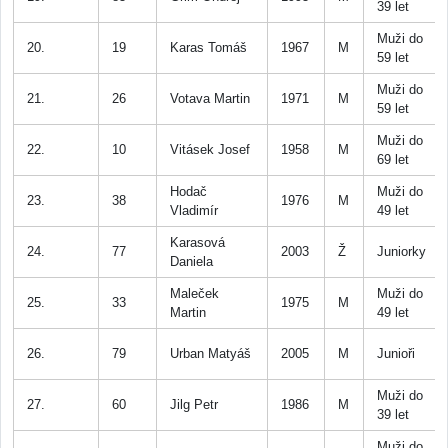
39 let
Muži do
20.
19
Karas Tomáš
1967
M
59 let
Muži do
21.
26
Votava Martin
1971
M
59 let
Muži do
22.
10
Vitásek Josef
1958
M
69 let
Hodač
Muži do
23.
38
1976
M
Vladimír
49 let
Karasová
24.
77
2003
Ž
Juniorky
Daniela
Maleček
Muži do
25.
33
1975
M
Martin
49 let
26.
79
Urban Matyáš
2005
M
Junioři
Muži do
27.
60
Jilg Petr
1986
M
39 let
Muži do