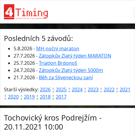
Posledních 5 závodů:
5.8.2026 -
MH noční maraton
27.7.2026 -
Zátopkův Zlatý týden MARATON
25.7.2026 -
Triatlon Brdonoš
24.7.2026 -
Zátopkův Zlatý týden 5000m
21.7.2026 -
Běh za Sliveneckou saní
Starší výsledky:
2026
¦
2025
¦
2024
¦
2023
¦
2022
¦
2021
¦
2020
¦
2019
¦
2018
¦
2017
Tochovický kros Podrejžím -
20.11.2021 10:00