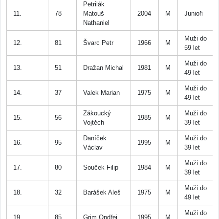
Petrilák
11.
78
Matouš
2004
M
Junioři
Nathaniel
Muži do
12.
81
Švarc Petr
1966
M
59 let
Muži do
13.
51
Dražan Michal
1981
M
49 let
Muži do
14.
37
Valek Marian
1975
M
49 let
Zákoucký
Muži do
15.
56
1985
M
Vojtěch
39 let
Daníček
Muži do
16.
95
1995
M
Václav
39 let
Muži do
17.
80
Souček Filip
1984
M
39 let
Muži do
18.
32
Barášek Aleš
1975
M
49 let
Muži do
19.
85
Grim Ondřej
1995
M