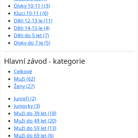
Dívky 10-11 l (3)
Kluci 10-11 l (6)
Děti 12-13 le (11)
Děti 14-15 le (4)
Děti do 5 let (7)
Dívky do 7 le (5)
Hlavní závod - kategorie
Celkové
Muži (62)
Ženy (27)
Junioři (2)
Juniorky (3)
Muži do 39 let (18)
Muži do 49 let (20)
Muži do 59 let (13)
Muži do 69 let (6)