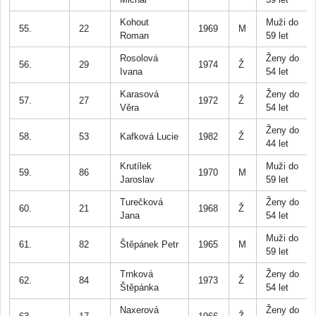
Kohout
Muži do
55.
22
1969
M
Roman
59 let
Rosolová
Ženy do
56.
29
1974
Ž
Ivana
54 let
Karasová
Ženy do
57.
27
1972
Ž
Věra
54 let
Ženy do
58.
53
Kafková Lucie
1982
Ž
44 let
Krutílek
Muži do
59.
86
1970
M
Jaroslav
59 let
Turečková
Ženy do
60.
21
1968
Ž
Jana
54 let
Muži do
61.
82
Štěpánek Petr
1965
M
59 let
Trnková
Ženy do
62.
84
1973
Ž
Štěpánka
54 let
Naxerová
Ženy do