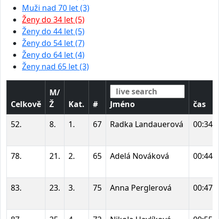
Muži nad 70 let (3)
Ženy do 34 let (5)
Ženy do 44 let (5)
Ženy do 54 let (7)
Ženy do 64 let (4)
Ženy nad 65 let (3)
M/
Celkově
Ž
Kat.
#
Jméno
čas
52.
8.
1.
67
Radka Landauerová
00:34:
78.
21.
2.
65
Adelá Nováková
00:44:
83.
23.
3.
75
Anna Perglerová
00:47: