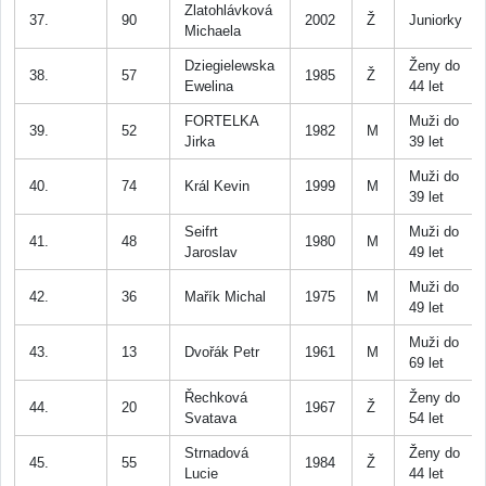
Zlatohlávková
37.
90
2002
Ž
Juniorky
Michaela
Dziegielewska
Ženy do
38.
57
1985
Ž
Ewelina
44 let
FORTELKA
Muži do
39.
52
1982
M
Jirka
39 let
Muži do
40.
74
Král Kevin
1999
M
39 let
Seifrt
Muži do
41.
48
1980
M
Jaroslav
49 let
Muži do
42.
36
Mařík Michal
1975
M
49 let
Muži do
43.
13
Dvořák Petr
1961
M
69 let
Řechková
Ženy do
44.
20
1967
Ž
Svatava
54 let
Strnadová
Ženy do
45.
55
1984
Ž
Lucie
44 let