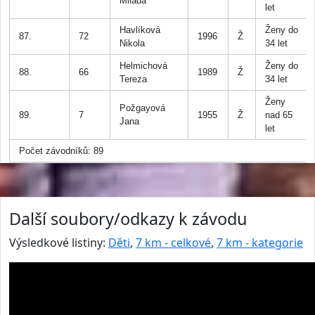
Milada
let
Havlíková
Ženy do
87.
72
1996
Ž
Nikola
34 let
Helmichová
Ženy do
88.
66
1989
Ž
Tereza
34 let
Ženy
Požgayová
89.
7
1955
Ž
nad 65
Jana
let
Počet závodníků: 89
Další soubory/odkazy k závodu
Výsledkové listiny:
Děti
,
7 km - celkové
,
7 km - kategorie