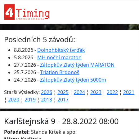
Posledních 5 závodů:
8.8.2026 -
Dolnohbitský tvrďák
5.8.2026 -
MH noční maraton
27.7.2026 -
Zátopkův Zlatý týden MARATON
25.7.2026 -
Triatlon Brdonoš
24.7.2026 -
Zátopkův Zlatý týden 5000m
Starší výsledky:
2026
¦
2025
¦
2024
¦
2023
¦
2022
¦
2021
¦
2020
¦
2019
¦
2018
¦
2017
Karlštejnská 9 - 28.8.2022 08:00
Pořadatel:
Standa Krtek a spol