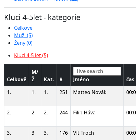
Kluci 4-5let - kategorie
Celkové
Muži (5)
Ženy (0)
Kluci 4-5 let (5)
M/
Celkově
Ž
Kat.
#
Jméno
čas
1.
1.
1.
251
Matteo Novák
00:00
2.
2.
2.
244
Filip Háva
00:00
3.
3.
3.
176
Vít Troch
00:00