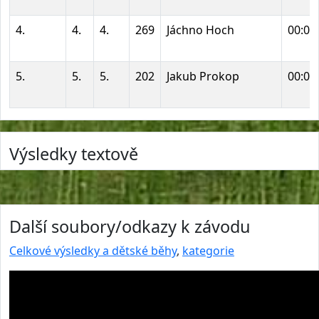
4.
4.
4.
269
Jáchno Hoch
00:00
5.
5.
5.
202
Jakub Prokop
00:01
Výsledky textově
Další soubory/odkazy k závodu
Celkové výsledky a dětské běhy
,
kategorie