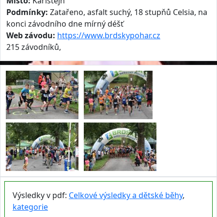
Místo:
Karlštejn
Podmínky:
Zatařeno, asfalt suchý, 18 stupňů Celsia, na
konci závodního dne mírný déšť
Web závodu:
https://www.brdskypohar.cz
215 závodníků,
Výsledky v pdf:
Celkové výsledky a dětské běhy
,
kategorie