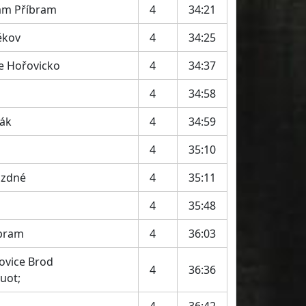
eam Příbram
4
34:21
ěkov
4
34:25
 Hořovicko
4
34:37
4
34:58
rák
4
34:59
4
35:10
ázdné
4
35:11
4
35:48
íbram
4
36:03
ovice Brod
4
36:36
uot;