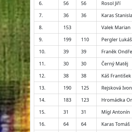
6.
56
56
Rosol Jiří
7.
36
36
Karas Stanisl
8.
153
Valek Marian
9.
199
110
Pergler Lukáš
10.
39
39
Franěk Ondře
11.
30
30
Černý Matěj
12.
38
38
Káš František
13.
190
125
Rejsková Ivo
14.
183
123
Hromádka On
15.
31
31
Mígl Antonín
16.
64
64
Karas Tomáš