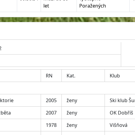
let
Poražených
2
RN
Kat.
Klub
ktorie
2005
ženy
Ski klub Š
žběta
2007
ženy
OK Dobříš
1978
ženy
Višňová