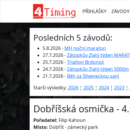
PŘIHLÁŠKY
ZÁVODY
Posledních 5 závodů:
5.8.2026 -
MH noční maraton
27.7.2026 -
Zátopkův Zlatý týden MARA
25.7.2026 -
Triatlon Brdonoš
24.7.2026 -
Zátopkův Zlatý týden 5000m
21.7.2026 -
Běh za Sliveneckou saní
Starší výsledky:
2026
¦
2025
¦
2024
¦
2023
¦
Dobříšská osmička - 4
Pořadatel:
Filip Kahoun
Místo:
Dobříš - zámecký park