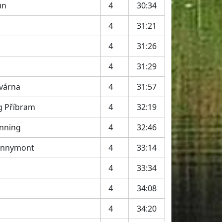
un
4
30:34
4
31:21
4
31:26
4
31:29
várna
4
31:57
g Příbram
4
32:19
nning
4
32:46
unnymont
4
33:14
4
33:34
4
34:08
4
34:20