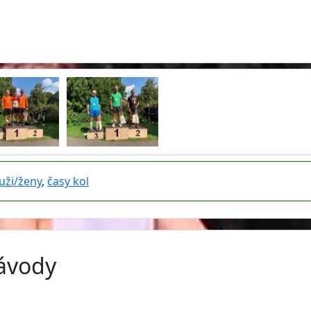
uži/ženy
,
časy kol
závody