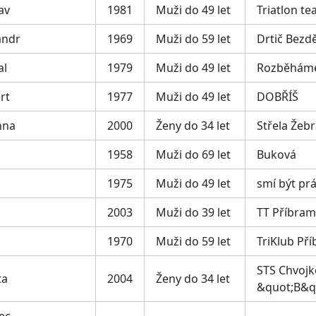
av
1981
Muži do 49 let
Triatlon t
andr
1969
Muži do 59 let
Drtič Bezd
al
1979
Muži do 49 let
Rozběháme
rt
1977
Muži do 49 let
DOBŘÍŠ
nna
2000
Ženy do 34 let
Střela Žeb
1958
Muži do 69 let
Buková
1975
Muži do 49 let
smí být pr
2003
Muži do 39 let
TT Příbram
1970
Muži do 59 let
TriKlub Př
STS Chvojk
ta
2004
Ženy do 34 let
&quot;B&q