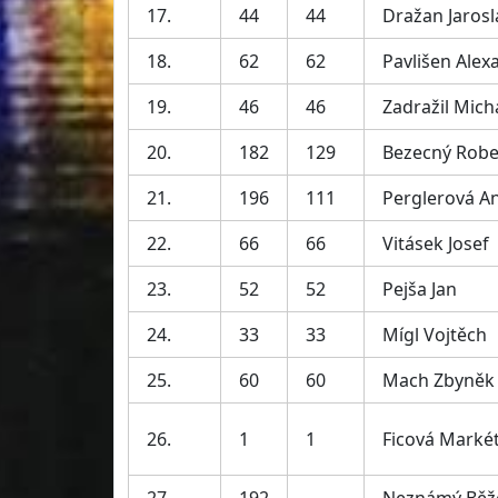
17.
44
44
Dražan Jarosl
18.
62
62
Pavlišen Alex
19.
46
46
Zadražil Mich
20.
182
129
Bezecný Robe
21.
196
111
Perglerová A
22.
66
66
Vitásek Josef
23.
52
52
Pejša Jan
24.
33
33
Mígl Vojtěch
25.
60
60
Mach Zbyněk
26.
1
1
Ficová Marké