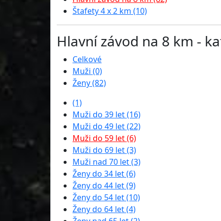
Štafety 4 x 2 km (10)
Hlavní závod na 8 km - ka
Celkové
Muži (0)
Ženy (82)
(1)
Muži do 39 let (16)
Muži do 49 let (22)
Muži do 59 let (6)
Muži do 69 let (3)
Muži nad 70 let (3)
Ženy do 34 let (6)
Ženy do 44 let (9)
Ženy do 54 let (10)
Ženy do 64 let (4)