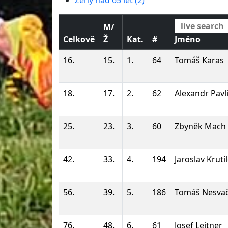
Ženy nad 65 let (2)
M/
Celkově
Ž
Kat.
#
Jméno
16.
15.
1.
64
Tomáš Karas
18.
17.
2.
62
Alexandr Pavl
25.
23.
3.
60
Zbyněk Mach
42.
33.
4.
194
Jaroslav Krutí
56.
39.
5.
186
Tomáš Nesvač
76.
48.
6.
61
Josef Leitner