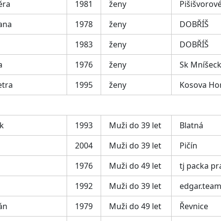
ěra
1981
ženy
Pišišvorov
ana
1978
ženy
DOBŘÍŠ
1983
ženy
DOBŘÍŠ
a
1976
ženy
Sk Mníšeck
etra
1995
ženy
Kosova Ho
k
1993
Muži do 39 let
Blatná
2004
Muži do 39 let
Pičín
1976
Muži do 49 let
tj packa p
1992
Muži do 39 let
edgar.tea
án
1979
Muži do 49 let
Řevnice