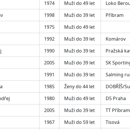
1974
Muži do 49 let
Loko Bero
av
1998
Muži do 39 let
Příbram
1975
Muži do 49 let
1992
Muži do 39 let
Komárov
j
1990
Muži do 39 let
Pražská ka
2005
Muži do 39 let
SK Sportin
1991
Muži do 39 let
Salming ru
na
1985
Ženy do 44 let
DOBŘÍŠ/S
dřej
1980
Muži do 49 let
D5 Praha
2005
Muži do 39 let
TT Příbram
1967
Muži do 59 let
Tisová