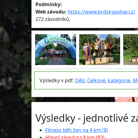
Podmínky:
Web závodu:
https://www.brdskypohar.cz/
272 závodníků,
Výsledky v pdf:
Děti
,
Celkové
,
kategorie
,
M
Výsledky - jednotlivé 
Fitness běh žen na 4 km (8)
Hlavní závod na 8 km (82)