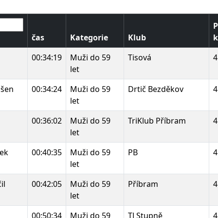
P
čas
Kategorie
Klub
k
00:34:19
Muži do 59
Tisová
4
let
išen
00:34:24
Muži do 59
Drtič Bezděkov
4
let
00:36:02
Muži do 59
TriKlub Příbram
4
let
lek
00:40:35
Muži do 59
PB
4
let
il
00:42:05
Muži do 59
Příbram
4
let
00:50:34
Muži do 59
TJ Stupně
4