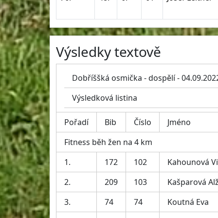
Výsledky textově
Dobříššká osmička - dospělí - 04.09.202
Výsledková listina
Pořadí
Bib
Číslo
Jméno
Fitness běh žen na 4 km
1.
172
102
Kahounová Vi
2.
209
103
Kašparová Al
3.
74
74
Koutná Eva