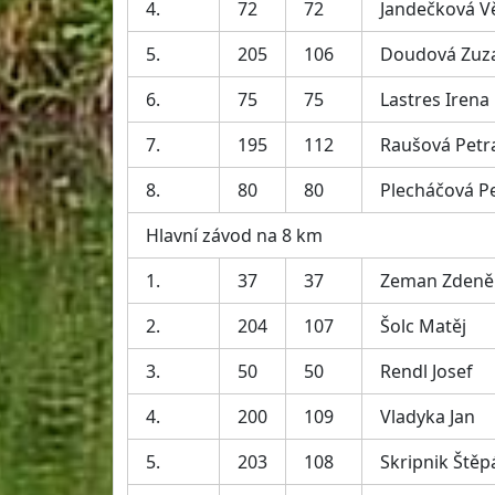
4.
72
72
Jandečková V
5.
205
106
Doudová Zuz
6.
75
75
Lastres Irena
7.
195
112
Raušová Petr
8.
80
80
Plecháčová P
Hlavní závod na 8 km
1.
37
37
Zeman Zdeně
2.
204
107
Šolc Matěj
3.
50
50
Rendl Josef
4.
200
109
Vladyka Jan
5.
203
108
Skripnik Štěp