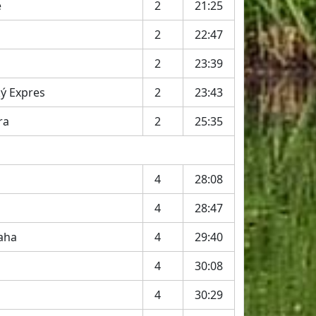
é
2
21:25
2
22:47
2
23:39
ý Expres
2
23:43
ra
2
25:35
4
28:08
4
28:47
raha
4
29:40
m
4
30:08
4
30:29