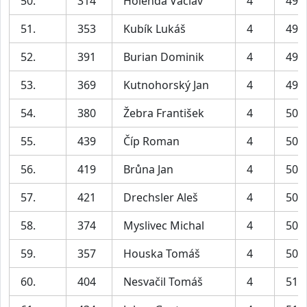
50.
314
Holenda Václav
4
49:
51.
353
Kubík Lukáš
4
49:
52.
391
Burian Dominik
4
49:
53.
369
Kutnohorský Jan
4
49:
54.
380
Žebra František
4
50:
55.
439
Číp Roman
4
50:
56.
419
Brůna Jan
4
50:
57.
421
Drechsler Aleš
4
50:
58.
374
Myslivec Michal
4
50:
59.
357
Houska Tomáš
4
50:
60.
404
Nesvačil Tomáš
4
51: