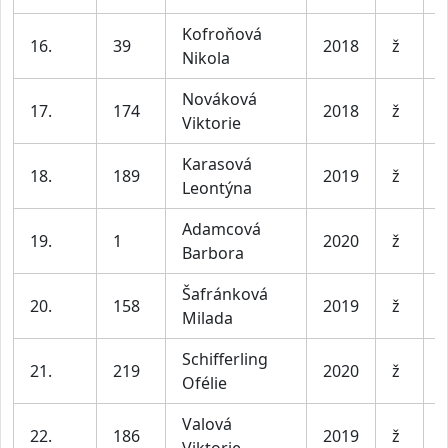
Kofroňová
D
16.
39
2018
ž
Nikola
l
Nováková
D
17.
174
2018
ž
Viktorie
l
Karasová
D
18.
189
2019
ž
Leontýna
l
Adamcová
D
19.
1
2020
ž
Barbora
l
Šafránková
D
20.
158
2019
ž
Milada
l
Schifferling
D
21.
219
2020
ž
Ofélie
l
Valová
D
22.
186
2019
ž
Viktorie
l