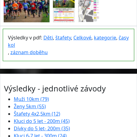
Výsledky v pdf:
Děti
,
štafety
,
Celkové
,
kategorie
,
časy
kol
,
záznam doběhu
Výsledky - jednotlivé závody
Muži 10km (79)
Ženy 5km (55)
Štafety 4x2,5km (12)
Kluci do 5 let - 200m (45)
Dívky do 5 let- 200m (35)
Kluci 6-7 let - 300m (24)