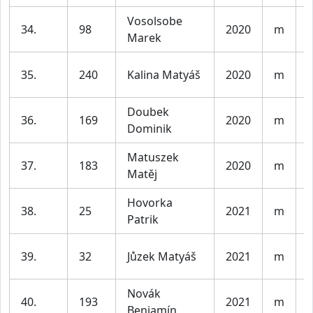
Vosolsobe
K
34.
98
2020
m
Marek
l
K
35.
240
Kalina Matyáš
2020
m
l
Doubek
K
36.
169
2020
m
Dominik
l
Matuszek
K
37.
183
2020
m
Matěj
l
Hovorka
K
38.
25
2021
m
Patrik
l
K
39.
32
Jůzek Matyáš
2021
m
l
Novák
K
40.
193
2021
m
Benjamín
l