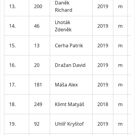
Daněk
K
13.
200
2019
m
Richard
l
Lhoták
K
14.
46
2019
m
Zdeněk
l
K
15.
13
Cerha Patrik
2019
m
l
K
16.
20
Dražan David
2019
m
l
K
17.
181
Máša Alex
2019
m
l
K
18.
249
Klimt Matyáš
2018
m
l
K
19.
92
Uhlíř Kryštof
2019
m
l