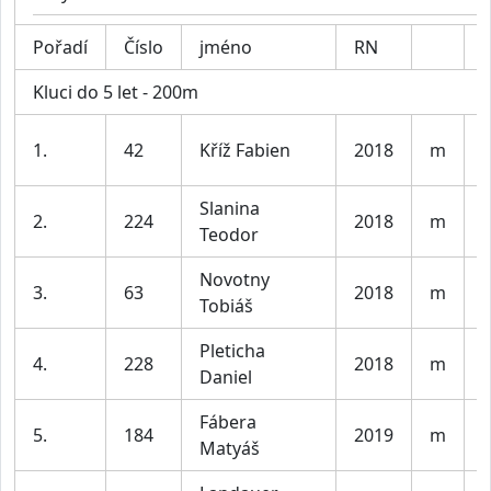
Pořadí
Číslo
jméno
RN
K
Kluci do 5 let - 200m
K
1.
42
Kříž Fabien
2018
m
l
Slanina
K
2.
224
2018
m
Teodor
l
Novotny
K
3.
63
2018
m
Tobiáš
l
Pleticha
K
4.
228
2018
m
Daniel
l
Fábera
K
5.
184
2019
m
Matyáš
l