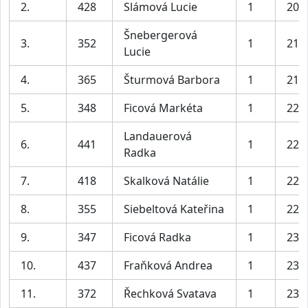
2.
428
Slámová Lucie
1
20:
Šnebergerová
3.
352
1
21:
Lucie
4.
365
Šturmová Barbora
1
21:
5.
348
Ficová Markéta
1
22:
Landauerová
6.
441
1
22:
Radka
7.
418
Skalková Natálie
1
22:
8.
355
Siebeltová Kateřina
1
22:
9.
347
Ficová Radka
1
23:
10.
437
Fraňková Andrea
1
23:
11.
372
Řechková Svatava
1
23: