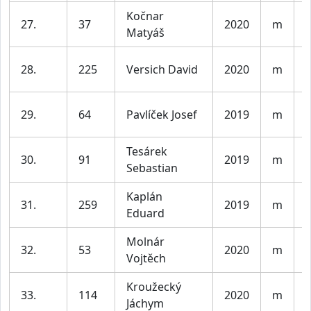
Kočnar
K
27.
37
2020
m
Matyáš
l
K
28.
225
Versich David
2020
m
l
K
29.
64
Pavlíček Josef
2019
m
l
Tesárek
K
30.
91
2019
m
Sebastian
l
Kaplán
K
31.
259
2019
m
Eduard
l
Molnár
K
32.
53
2020
m
Vojtěch
l
Kroužecký
K
33.
114
2020
m
Jáchym
l