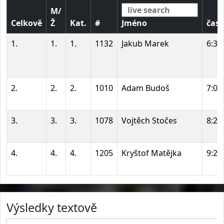
M/
Celkově
Ž
Kat.
#
Jméno
čas
1.
1.
1.
1132
Jakub Marek
6:37
2.
2.
2.
1010
Adam Budoš
7:00
3.
3.
3.
1078
Vojtěch Stočes
8:27
4.
4.
4.
1205
Kryštof Matějka
9:22
Výsledky textově