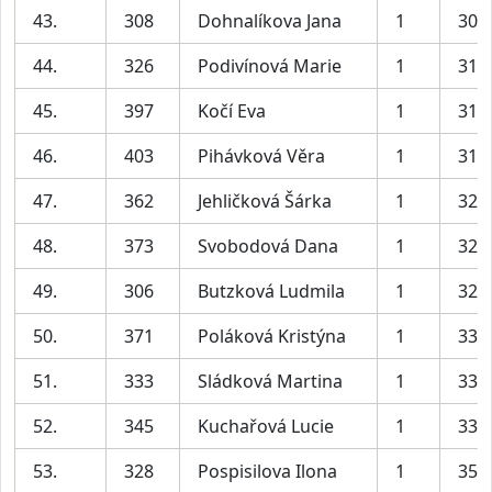
43.
308
Dohnalíkova Jana
1
30:
44.
326
Podivínová Marie
1
31:
45.
397
Kočí Eva
1
31:
46.
403
Pihávková Věra
1
31:
47.
362
Jehličková Šárka
1
32:
48.
373
Svobodová Dana
1
32:
49.
306
Butzková Ludmila
1
32:
50.
371
Poláková Kristýna
1
33:
51.
333
Sládková Martina
1
33:
52.
345
Kuchařová Lucie
1
33:
53.
328
Pospisilova Ilona
1
35: