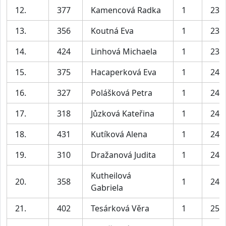
12.
377
Kamencová Radka
1
23:
13.
356
Koutná Eva
1
23:
14.
424
Linhová Michaela
1
23:
15.
375
Hacaperková Eva
1
24:
16.
327
Polášková Petra
1
24:
17.
318
Jůzková Kateřina
1
24:
18.
431
Kutíková Alena
1
24:
19.
310
Dražanová Judita
1
24:
Kutheilová
20.
358
1
24:
Gabriela
21.
402
Tesárková Věra
1
25: