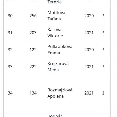
Terezia
l
Mottlová
D
30.
256
2020
ž
Taťána
l
Kárová
D
31.
203
2021
ž
Viktorie
l
Pulkrábková
D
32.
122
2020
ž
Emma
l
Krejzarová
D
33.
222
2021
ž
Meda
l
Rozmajzlová
D
34.
134
2021
ž
Apolena
l
Bodnár
D