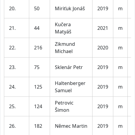
K
20.
50
Miriťuk Jonáš
2019
m
l
Kučera
K
21.
44
2021
m
Matyáš
l
Zikmund
K
22.
216
2020
m
Michael
l
K
23.
75
Sklenár Petr
2019
m
l
Haltenberger
K
24.
125
2019
m
Samuel
l
Petrovic
K
25.
124
2019
m
Šimon
l
K
26.
182
Němec Martin
2019
m
l