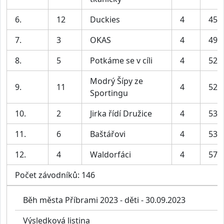
6.
12
Duckies
4
45:
7.
3
OKAS
4
49:
8.
5
Potkáme se v cíli
4
52:
Modrý Šípy ze
9.
11
4
52:
Sportingu
10.
2
Jirka řídí Družice
4
53:
11.
6
Baštářovi
4
53:
12.
4
Waldorfáci
4
57:
Počet závodníků: 146
Běh města Příbrami 2023 - děti - 30.09.2023
Výsledková listina