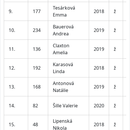
Tesárková
D
9.
177
2018
ž
Emma
l
Bauerová
D
10.
234
2019
ž
Andrea
l
Claxton
D
11.
136
2019
ž
Amelia
l
Karasová
D
12.
192
2018
ž
Linda
l
Antonová
D
13.
168
2019
ž
Natálie
l
D
14.
82
Šille Valerie
2020
ž
l
Lipenská
D
15.
48
2018
ž
Nikola
l