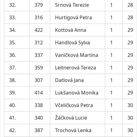
32.
379
Srnová Terezie
1
28:
33.
316
Hurtigová Petra
1
28:
34.
422
Kottová Anna
1
29:
35.
312
Handlová Sylva
1
29:
36.
337
Vaníčková Martina
1
29:
37.
359
Leitnerová Tereza
1
29:
38.
307
Datlová Jana
1
29:
39.
414
Lukšanová Monika
1
29:
40.
338
Včeličková Petra
1
30:
41.
340
Žáčková Lucie
1
30:
42.
387
Trochová Lenka
1
30: