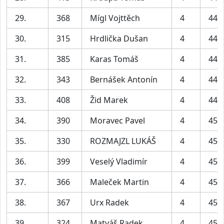
29.
368
Mígl Vojttěch
4
44:
30.
315
Hrdlička Dušan
4
44:
31.
385
Karas Tomáš
4
44:
32.
343
Bernášek Antonín
4
44:
33.
408
Žid Marek
4
44:
34.
390
Moravec Pavel
4
45:
35.
330
ROZMAJZL LUKÁŠ
4
45:
36.
399
Veselý Vladimír
4
45:
37.
366
Maleček Martin
4
45:
38.
367
Urx Radek
4
45:
39.
324
Matyáš Radek
4
45: