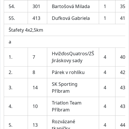
54.
301
Bartošová Milada
1
35:
55.
413
Dufková Gabriela
1
41:
Štafety 4x2,5km
a
HvižďosQuatros/ZŠ
1.
7
4
40:
Jiráskovy sady
2.
8
Párek v rohlíku
4
42:
SK Sporting
3.
14
4
43:
Příbram
Triatlon Team
4.
10
4
43:
Příbram
Rozvázané
5.
13
4
44:
tkaničky