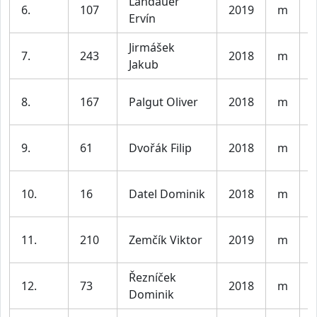
Landauer
K
6.
107
2019
m
Ervín
l
Jirmášek
K
7.
243
2018
m
Jakub
l
K
8.
167
Palgut Oliver
2018
m
l
K
9.
61
Dvořák Filip
2018
m
l
K
10.
16
Datel Dominik
2018
m
l
K
11.
210
Zemčík Viktor
2019
m
l
Řezníček
K
12.
73
2018
m
Dominik
l