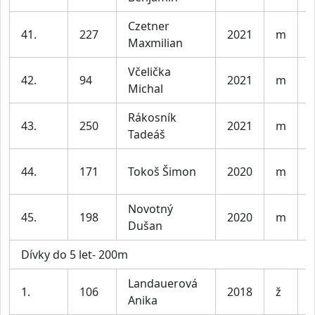
Czetner
K
41.
227
2021
m
Maxmilian
l
Včelička
K
42.
94
2021
m
Michal
l
Rákosník
K
43.
250
2021
m
Tadeáš
l
K
44.
171
Tokoš Šimon
2020
m
l
Novotný
K
45.
198
2020
m
Dušan
l
Dívky do 5 let- 200m
Landauerová
D
1.
106
2018
ž
Anika
l