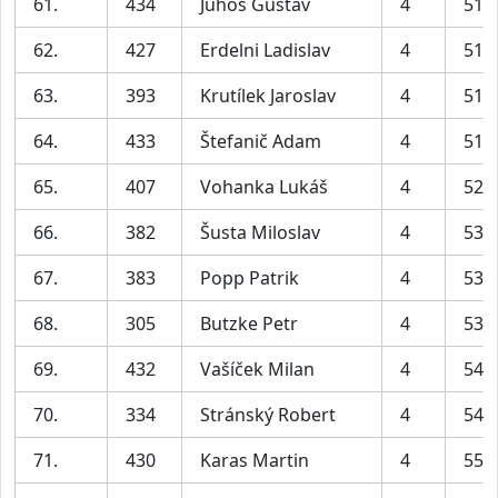
61.
434
Juhos Gustav
4
51:
62.
427
Erdelni Ladislav
4
51:
63.
393
Krutílek Jaroslav
4
51:
64.
433
Štefanič Adam
4
51:
65.
407
Vohanka Lukáš
4
52:
66.
382
Šusta Miloslav
4
53:
67.
383
Popp Patrik
4
53:
68.
305
Butzke Petr
4
53:
69.
432
Vašíček Milan
4
54:
70.
334
Stránský Robert
4
54:
71.
430
Karas Martin
4
55: