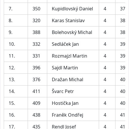
7.
350
Kupidlovský Daniel
4
37:
8.
320
Karas Stanislav
4
38:
9.
388
Bolehovský Michal
4
38:
10.
332
Sedláček Jan
4
39:
11.
331
Rozmajzl Martin
4
39:
12.
396
Sajdl Martin
4
39:
13.
376
Dražan Michal
4
40:
14.
411
Švarc Petr
4
40:
15.
409
Hostička Jan
4
40:
16.
438
Franěk Ondřej
4
41:
17.
435
Rendl Josef
4
41: