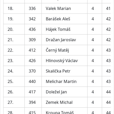
18.
336
Valek Marian
4
41:
19.
342
Barášek Aleš
4
42:
20.
436
Hájek Tomáš
4
42:
21.
309
Dražan Jaroslav
4
42:
22.
412
Černý Matěj
4
43:
23.
426
Hlinovský Václav
4
43:
24.
370
Skalička Petr
4
43:
25.
440
Melichar Martin
4
43:
26.
417
Doležel Jan
4
44:
27.
394
Zemek Michal
4
44:
28.
415
Kroupa Tomáš
4
44: