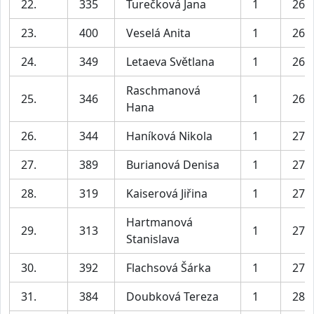
22.
335
Turečková Jana
1
26:
23.
400
Veselá Anita
1
26:
24.
349
Letaeva Světlana
1
26:
Raschmanová
25.
346
1
26:
Hana
26.
344
Haníková Nikola
1
27:
27.
389
Burianová Denisa
1
27:
28.
319
Kaiserová Jiřina
1
27:
Hartmanová
29.
313
1
27:
Stanislava
30.
392
Flachsová Šárka
1
27:
31.
384
Doubková Tereza
1
28: