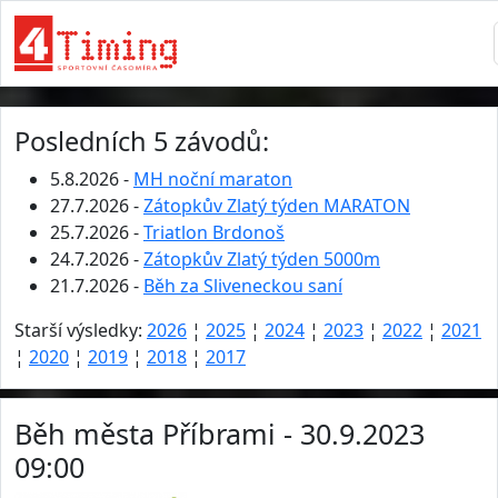
Posledních 5 závodů:
5.8.2026 -
MH noční maraton
27.7.2026 -
Zátopkův Zlatý týden MARATON
25.7.2026 -
Triatlon Brdonoš
24.7.2026 -
Zátopkův Zlatý týden 5000m
21.7.2026 -
Běh za Sliveneckou saní
Starší výsledky:
2026
¦
2025
¦
2024
¦
2023
¦
2022
¦
2021
¦
2020
¦
2019
¦
2018
¦
2017
Běh města Příbrami - 30.9.2023
09:00