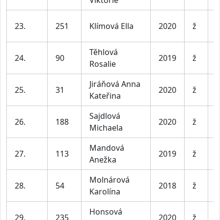
D
23.
251
Klímová Ella
2020
ž
l
Těhlová
D
24.
90
2019
ž
Rosalie
l
Jiráňová Anna
D
25.
31
2020
ž
Kateřina
l
Sajdlová
D
26.
188
2020
ž
Michaela
l
Mandová
D
27.
113
2019
ž
Anežka
l
Molnárová
D
28.
54
2018
ž
Karolína
l
Honsová
D
29.
235
2020
ž