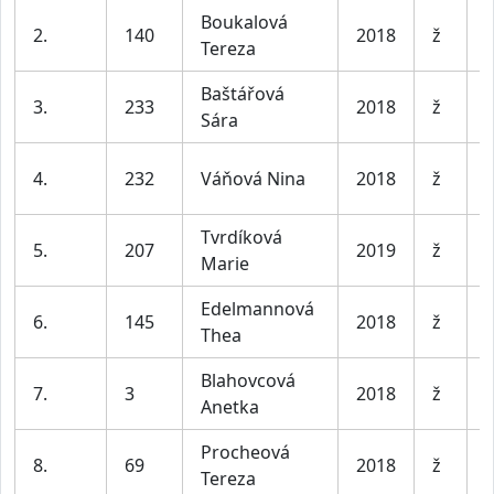
Boukalová
D
2.
140
2018
ž
Tereza
l
Baštářová
D
3.
233
2018
ž
Sára
l
D
4.
232
Váňová Nina
2018
ž
l
Tvrdíková
D
5.
207
2019
ž
Marie
l
Edelmannová
D
6.
145
2018
ž
Thea
l
Blahovcová
D
7.
3
2018
ž
Anetka
l
Procheová
D
8.
69
2018
ž
Tereza
l