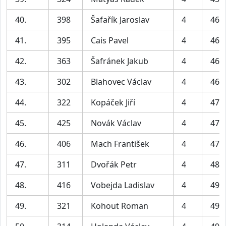
40.
398
Šafařík Jaroslav
4
46:
41.
395
Cais Pavel
4
46:
42.
363
Šafránek Jakub
4
46:
43.
302
Blahovec Václav
4
46:
44.
322
Kopáček Jiří
4
47:
45.
425
Novák Václav
4
47:
46.
406
Mach František
4
47:
47.
311
Dvořák Petr
4
48:
48.
416
Vobejda Ladislav
4
49:
49.
321
Kohout Roman
4
49: