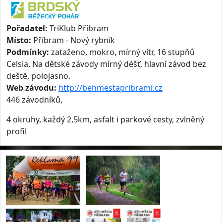
Pořadatel:
TriKlub Příbram
Místo:
Příbram - Nový rybník
Podmínky:
zataženo, mokro, mírný vítr, 16 stupňů
Celsia. Na dětské závody mírný déšť, hlavní závod bez
deště, polojasno.
Web závodu:
http://behmestapribrami.cz
446 závodníků,
4 okruhy, každý 2,5km, asfalt i parkové cesty, zvlněný
profil