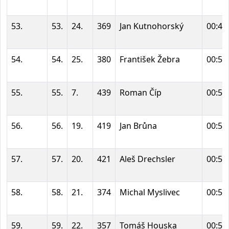
53.
53.
24.
369
Jan Kutnohorský
00:49
54.
54.
25.
380
František Žebra
00:50
55.
55.
7.
439
Roman Číp
00:50
56.
56.
19.
419
Jan Brůna
00:50
57.
57.
20.
421
Aleš Drechsler
00:50
58.
58.
21.
374
Michal Myslivec
00:50
59.
59.
22.
357
Tomáš Houska
00:50