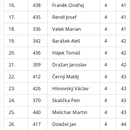
16.
438
Franěk Ondřej
4
41:
17.
435
Rendl Josef
4
41:
18.
336
Valek Marian
4
41:
19.
342
Barášek Aleš
4
42:
20.
436
Hájek Tomáš
4
42:
21.
309
Dražan Jaroslav
4
42:
22.
412
Černý Matěj
4
43:
23.
426
Hlinovský Václav
4
43:
24.
370
Skalička Petr
4
43:
25.
440
Melichar Martin
4
43:
26.
417
Doležel Jan
4
44: