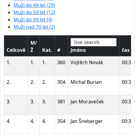
Muži do 49 let (29)
Muži do 59 let (12)
Muži do 69 let (4)
Muži nad 70 let (2)
M/
Celkově
Ž
Kat.
#
Jméno
čas
1.
1.
1.
360
Vojtěch Novák
00:34
2.
2.
2.
304
Michal Burian
00:35
3.
3.
3.
381
Jan Moraveček
00:35
4.
4.
4.
354
Jan Šneberger
00:35