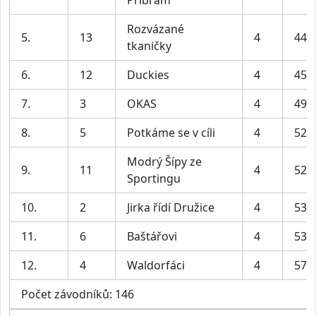
Rozvázané
5.
13
4
44:
tkaničky
6.
12
Duckies
4
45:
7.
3
OKAS
4
49:
8.
5
Potkáme se v cíli
4
52:
Modrý Šípy ze
9.
11
4
52:
Sportingu
10.
2
Jirka řídí Družice
4
53:
11.
6
Baštářovi
4
53:
12.
4
Waldorfáci
4
57:
Počet závodníků: 146