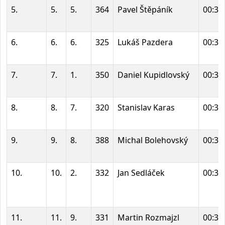
5.
5.
5.
364
Pavel Štěpáník
00:36
6.
6.
6.
325
Lukáš Pazdera
00:37
7.
7.
1.
350
Daniel Kupidlovský
00:37
8.
8.
7.
320
Stanislav Karas
00:38
9.
9.
8.
388
Michal Bolehovský
00:38
10.
10.
2.
332
Jan Sedláček
00:39
11.
11.
9.
331
Martin Rozmajzl
00:39