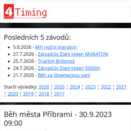
Posledních 5 závodů:
5.8.2026 -
MH noční maraton
27.7.2026 -
Zátopkův Zlatý týden MARATON
25.7.2026 -
Triatlon Brdonoš
24.7.2026 -
Zátopkův Zlatý týden 5000m
21.7.2026 -
Běh za Sliveneckou saní
Starší výsledky:
2026
¦
2025
¦
2024
¦
2023
¦
2022
¦
2021
¦
2020
¦
2019
¦
2018
¦
2017
Běh města Příbrami - 30.9.2023
09:00