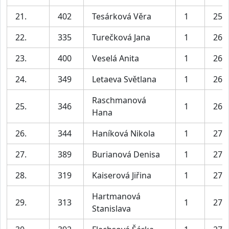
21.
402
Tesárková Věra
1
25:
22.
335
Turečková Jana
1
26:
23.
400
Veselá Anita
1
26:
24.
349
Letaeva Světlana
1
26:
Raschmanová
25.
346
1
26:
Hana
26.
344
Haníková Nikola
1
27:
27.
389
Burianová Denisa
1
27:
28.
319
Kaiserová Jiřina
1
27:
Hartmanová
29.
313
1
27:
Stanislava