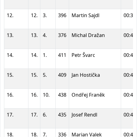
12.
12.
3.
396
Martin Sajdl
00:39
13.
13.
4.
376
Michal Dražan
00:40
14.
14.
1.
411
Petr Švarc
00:40
15.
15.
5.
409
Jan Hostička
00:40
16.
16.
10.
438
Ondřej Franěk
00:41
17.
17.
6.
435
Josef Rendl
00:41
18.
18.
7.
336
Marian Valek
00:41