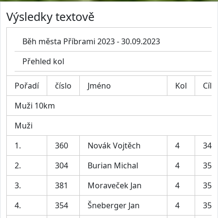
Výsledky textově
Běh města Příbrami 2023 - 30.09.2023
Přehled kol
Pořadí
číslo
Jméno
Kol
Cíl
Muži 10km
Muži
1.
360
Novák Vojtěch
4
34:
2.
304
Burian Michal
4
35:
3.
381
Moraveček Jan
4
35:
4.
354
Šneberger Jan
4
35: