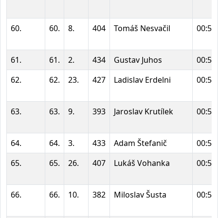
60.
60.
8.
404
Tomáš Nesvačil
00:51
61.
61.
2.
434
Gustav Juhos
00:51
62.
62.
23.
427
Ladislav Erdelni
00:51
63.
63.
9.
393
Jaroslav Krutílek
00:51
64.
64.
3.
433
Adam Štefanič
00:51
65.
65.
26.
407
Lukáš Vohanka
00:52
66.
66.
10.
382
Miloslav Šusta
00:53