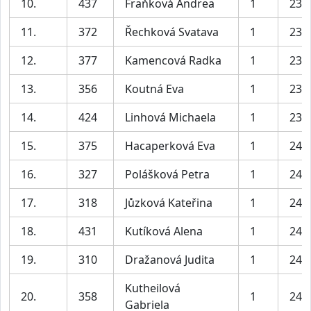
10.
437
Fraňková Andrea
1
23:
11.
372
Řechková Svatava
1
23:
12.
377
Kamencová Radka
1
23:
13.
356
Koutná Eva
1
23:
14.
424
Linhová Michaela
1
23:
15.
375
Hacaperková Eva
1
24:
16.
327
Polášková Petra
1
24:
17.
318
Jůzková Kateřina
1
24:
18.
431
Kutíková Alena
1
24:
19.
310
Dražanová Judita
1
24:
Kutheilová
20.
358
1
24:
Gabriela