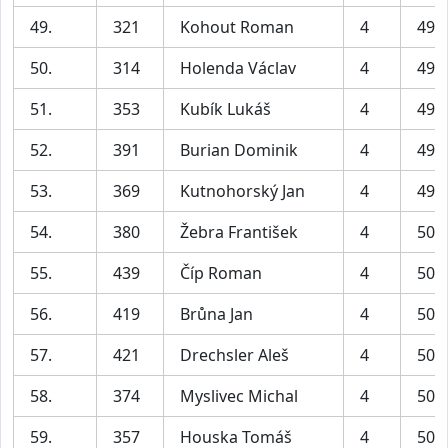
49.
321
Kohout Roman
4
49:
50.
314
Holenda Václav
4
49:
51.
353
Kubík Lukáš
4
49:
52.
391
Burian Dominik
4
49:
53.
369
Kutnohorský Jan
4
49:
54.
380
Žebra František
4
50:
55.
439
Číp Roman
4
50:
56.
419
Brůna Jan
4
50:
57.
421
Drechsler Aleš
4
50:
58.
374
Myslivec Michal
4
50:
59.
357
Houska Tomáš
4
50: