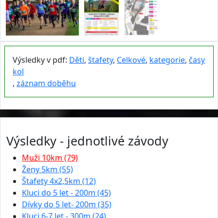
Výsledky v pdf:
Děti
,
štafety
,
Celkové
,
kategorie
,
časy
kol
,
záznam doběhu
Výsledky - jednotlivé závody
Muži 10km (79)
Ženy 5km (55)
Štafety 4x2,5km (12)
Kluci do 5 let - 200m (45)
Dívky do 5 let- 200m (35)
Kluci 6-7 let - 300m (24)