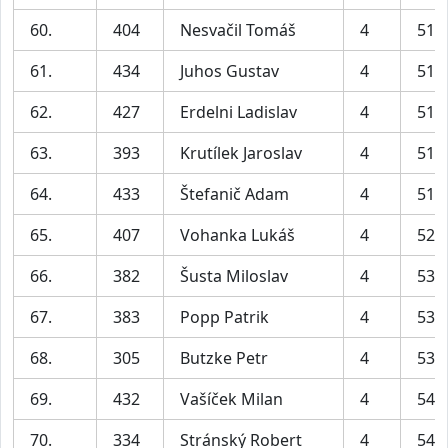
60.
404
Nesvačil Tomáš
4
51:
61.
434
Juhos Gustav
4
51:
62.
427
Erdelni Ladislav
4
51:
63.
393
Krutílek Jaroslav
4
51:
64.
433
Štefanič Adam
4
51:
65.
407
Vohanka Lukáš
4
52:
66.
382
Šusta Miloslav
4
53:
67.
383
Popp Patrik
4
53:
68.
305
Butzke Petr
4
53:
69.
432
Vašíček Milan
4
54:
70.
334
Stránský Robert
4
54: