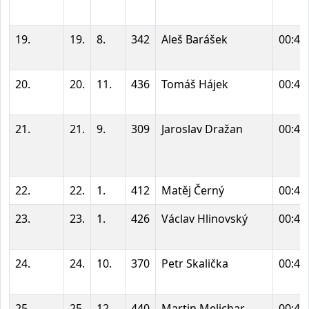
19.
19.
8.
342
Aleš Barášek
00:42
20.
20.
11.
436
Tomáš Hájek
00:42
21.
21.
9.
309
Jaroslav Dražan
00:42
22.
22.
1.
412
Matěj Černý
00:43
23.
23.
1.
426
Václav Hlinovský
00:43
24.
24.
10.
370
Petr Skalička
00:43
25.
25.
12.
440
Martin Melichar
00:43