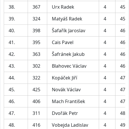
38.
367
Urx Radek
4
45:
39.
324
Matyáš Radek
4
45:
40.
398
Šafařík Jaroslav
4
46:
41.
395
Cais Pavel
4
46:
42.
363
Šafránek Jakub
4
46:
43.
302
Blahovec Václav
4
46:
44.
322
Kopáček Jiří
4
47:
45.
425
Novák Václav
4
47:
46.
406
Mach František
4
47:
47.
311
Dvořák Petr
4
48:
48.
416
Vobejda Ladislav
4
49: