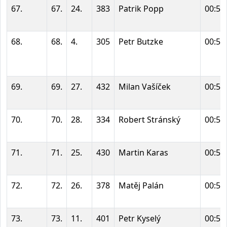
67.
67.
24.
383
Patrik Popp
00:53
68.
68.
4.
305
Petr Butzke
00:53
69.
69.
27.
432
Milan Vašíček
00:54
70.
70.
28.
334
Robert Stránský
00:54
71.
71.
25.
430
Martin Karas
00:55
72.
72.
26.
378
Matěj Palán
00:56
73.
73.
11.
401
Petr Kyselý
00:57