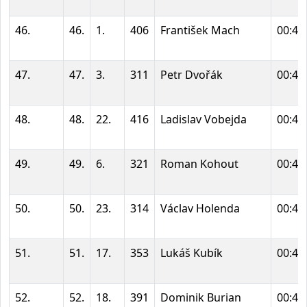
46.
46.
1.
406
František Mach
00:47
47.
47.
3.
311
Petr Dvořák
00:48
48.
48.
22.
416
Ladislav Vobejda
00:49
49.
49.
6.
321
Roman Kohout
00:49
50.
50.
23.
314
Václav Holenda
00:49
51.
51.
17.
353
Lukáš Kubík
00:49
52.
52.
18.
391
Dominik Burian
00:49