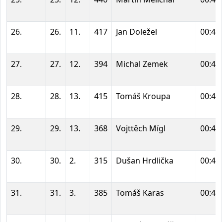
26.
26.
11.
417
Jan Doležel
00:44
27.
27.
12.
394
Michal Zemek
00:44
28.
28.
13.
415
Tomáš Kroupa
00:44
29.
29.
13.
368
Vojttěch Mígl
00:44
30.
30.
2.
315
Dušan Hrdlička
00:44
31.
31.
3.
385
Tomáš Karas
00:44