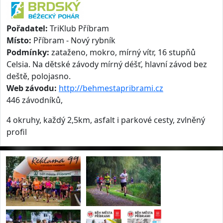
Pořadatel:
TriKlub Příbram
Místo:
Příbram - Nový rybník
Podmínky:
zataženo, mokro, mírný vítr, 16 stupňů
Celsia. Na dětské závody mírný déšť, hlavní závod bez
deště, polojasno.
Web závodu:
http://behmestapribrami.cz
446 závodníků,
4 okruhy, každý 2,5km, asfalt i parkové cesty, zvlněný
profil