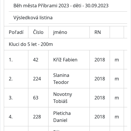
Běh města Příbrami 2023 - děti - 30.09.2023
Výsledková listina
Pořadí
Číslo
jméno
RN
K
Kluci do 5 let - 200m
K
1.
42
Kříž Fabien
2018
m
l
Slanina
K
2.
224
2018
m
Teodor
l
Novotny
K
3.
63
2018
m
Tobiáš
l
Pleticha
K
4.
228
2018
m
Daniel
l