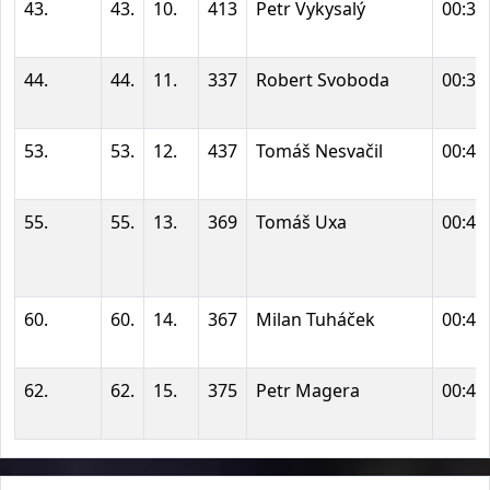
43.
43.
10.
413
Petr Vykysalý
00:38
44.
44.
11.
337
Robert Svoboda
00:38
53.
53.
12.
437
Tomáš Nesvačil
00:40
55.
55.
13.
369
Tomáš Uxa
00:41
60.
60.
14.
367
Milan Tuháček
00:46
62.
62.
15.
375
Petr Magera
00:48