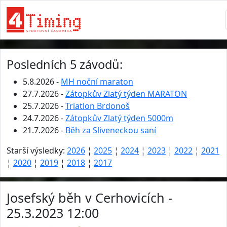
Posledních 5 závodů:
5.8.2026 -
MH noční maraton
27.7.2026 -
Zátopkův Zlatý týden MARATON
25.7.2026 -
Triatlon Brdonoš
24.7.2026 -
Zátopkův Zlatý týden 5000m
21.7.2026 -
Běh za Sliveneckou saní
Starší výsledky:
2026
¦
2025
¦
2024
¦
2023
¦
2022
¦
2021
¦
2020
¦
2019
¦
2018
¦
2017
Josefský běh v Cerhovicích -
25.3.2023 12:00