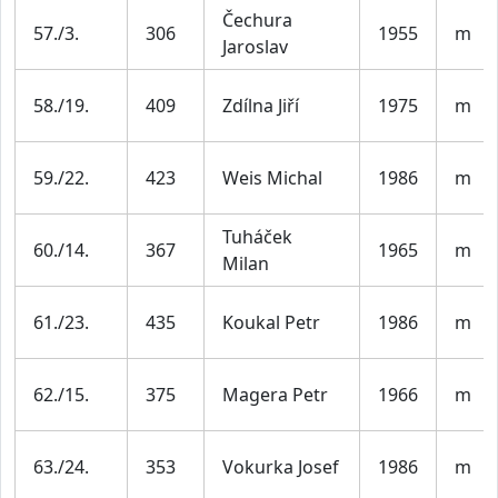
Čechura
57./3.
306
1955
m
Jaroslav
58./19.
409
Zdílna Jiří
1975
m
59./22.
423
Weis Michal
1986
m
Tuháček
60./14.
367
1965
m
Milan
61./23.
435
Koukal Petr
1986
m
62./15.
375
Magera Petr
1966
m
63./24.
353
Vokurka Josef
1986
m