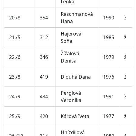
Lenka
Raschmanová
20./8.
354
1990
ž
Hana
Hajerová
21./5.
312
1985
ž
Soňa
Žížalová
22./6.
346
1979
ž
Denisa
23./8.
419
Dlouhá Dana
1976
ž
Perglová
24./9.
434
1991
ž
Veronika
25./9.
420
Kárová Iveta
1977
ž
Hnízdilová
26./10.
314
1989
ž