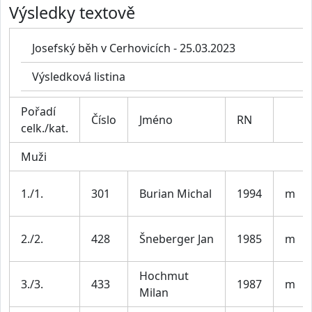
Výsledky textově
Josefský běh v Cerhovicích - 25.03.2023
Výsledková listina
Pořadí
Číslo
Jméno
RN
celk./kat.
Muži
1./1.
301
Burian Michal
1994
m
2./2.
428
Šneberger Jan
1985
m
Hochmut
3./3.
433
1987
m
Milan