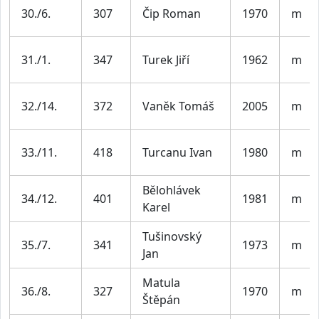
30./6.
307
Čip Roman
1970
m
31./1.
347
Turek Jiří
1962
m
32./14.
372
Vaněk Tomáš
2005
m
33./11.
418
Turcanu Ivan
1980
m
Bělohlávek
34./12.
401
1981
m
Karel
Tušinovský
35./7.
341
1973
m
Jan
Matula
36./8.
327
1970
m
Štěpán