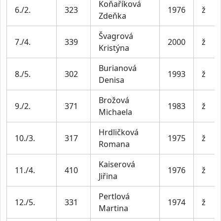
Koňaříková
6./2.
323
1976
ž
Zdeňka
Švagrová
7./4.
339
2000
ž
Kristýna
Burianová
8./5.
302
1993
ž
Denisa
Brožová
9./2.
371
1983
ž
Michaela
Hrdličková
10./3.
317
1975
ž
Romana
Kaiserová
11./4.
410
1976
ž
Jiřina
Pertlová
12./5.
331
1974
ž
Martina