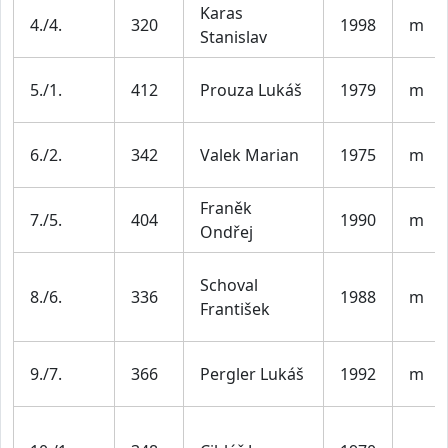
Karas
4./4.
320
1998
m
Stanislav
5./1.
412
Prouza Lukáš
1979
m
6./2.
342
Valek Marian
1975
m
Franěk
7./5.
404
1990
m
Ondřej
Schoval
8./6.
336
1988
m
František
9./7.
366
Pergler Lukáš
1992
m