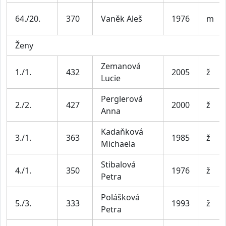
64./20.
370
Vaněk Aleš
1976
m
Ženy
Zemanová
1./1.
432
2005
ž
Lucie
Perglerová
2./2.
427
2000
ž
Anna
Kadaňková
3./1.
363
1985
ž
Michaela
Stibalová
4./1.
350
1976
ž
Petra
Polášková
5./3.
333
1993
ž
Petra