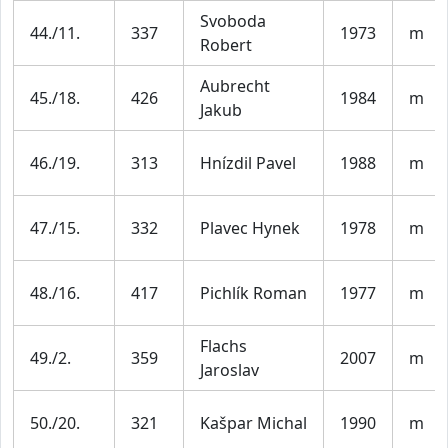
Svoboda
44./11.
337
1973
m
Robert
Aubrecht
45./18.
426
1984
m
Jakub
46./19.
313
Hnízdil Pavel
1988
m
47./15.
332
Plavec Hynek
1978
m
48./16.
417
Pichlík Roman
1977
m
Flachs
49./2.
359
2007
m
Jaroslav
50./20.
321
Kašpar Michal
1990
m