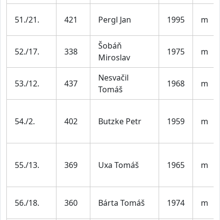
51./21.
421
Pergl Jan
1995
m
Šobáň
52./17.
338
1975
m
Miroslav
Nesvačil
53./12.
437
1968
m
Tomáš
54./2.
402
Butzke Petr
1959
m
55./13.
369
Uxa Tomáš
1965
m
56./18.
360
Bárta Tomáš
1974
m