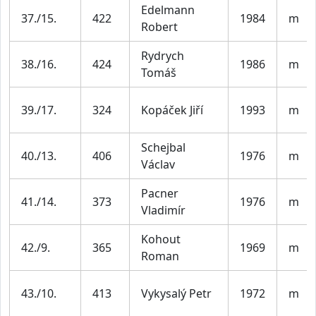
Edelmann
37./15.
422
1984
m
Robert
Rydrych
38./16.
424
1986
m
Tomáš
39./17.
324
Kopáček Jiří
1993
m
Schejbal
40./13.
406
1976
m
Václav
Pacner
41./14.
373
1976
m
Vladimír
Kohout
42./9.
365
1969
m
Roman
43./10.
413
Vykysalý Petr
1972
m