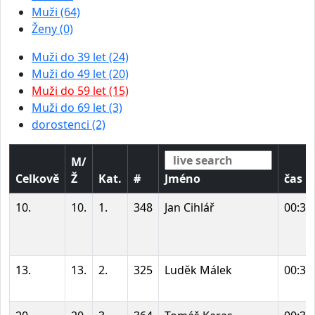
Muži (64)
Ženy (0)
Muži do 39 let (24)
Muži do 49 let (20)
Muži do 59 let (15)
Muži do 69 let (3)
dorostenci (2)
M/
Celkově
Ž
Kat.
#
Jméno
čas
10.
10.
1.
348
Jan Cihlář
00:31
13.
13.
2.
325
Luděk Málek
00:32