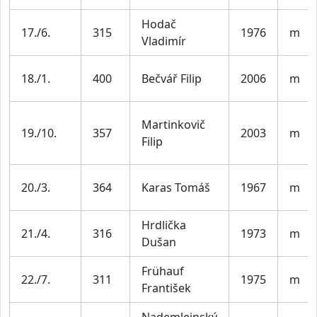
Hodač
17./6.
315
1976
m
Vladimír
18./1.
400
Bečvář Filip
2006
m
Martinkovič
19./10.
357
2003
m
Filip
20./3.
364
Karas Tomáš
1967
m
Hrdlička
21./4.
316
1973
m
Dušan
Frühauf
22./7.
311
1975
m
František
Nademlejnský