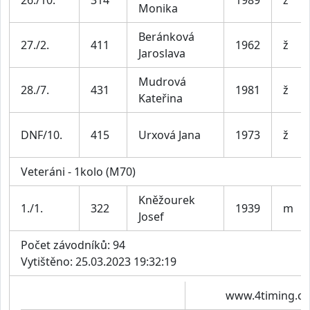
Monika
Beránková
27./2.
411
1962
ž
Jaroslava
Mudrová
28./7.
431
1981
ž
Kateřina
DNF/10.
415
Urxová Jana
1973
ž
Veteráni - 1kolo (M70)
Kněžourek
1./1.
322
1939
m
Josef
Počet závodníků: 94
Vytištěno: 25.03.2023 19:32:19
www.4timing.cz