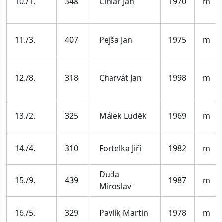
10./1.
348
Cihlář Jan
1970
m
11./3.
407
Pejša Jan
1975
m
12./8.
318
Charvát Jan
1998
m
13./2.
325
Málek Luděk
1969
m
14./4.
310
Fortelka Jiří
1982
m
Duda
15./9.
439
1987
m
Miroslav
16./5.
329
Pavlík Martin
1978
m