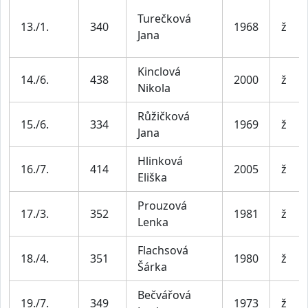
Turečková
13./1.
340
1968
ž
Jana
Kinclová
14./6.
438
2000
ž
Nikola
Růžičková
15./6.
334
1969
ž
Jana
Hlinková
16./7.
414
2005
ž
Eliška
Prouzová
17./3.
352
1981
ž
Lenka
Flachsová
18./4.
351
1980
ž
Šárka
Bečvářová
19./7.
349
1973
ž