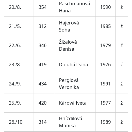
Raschmanová
20./8.
354
1990
ž
Hana
Hajerová
21./5.
312
1985
ž
Soňa
Žížalová
22./6.
346
1979
ž
Denisa
23./8.
419
Dlouhá Dana
1976
ž
Perglová
24./9.
434
1991
ž
Veronika
25./9.
420
Kárová Iveta
1977
ž
Hnízdilová
26./10.
314
1989
ž
Monika