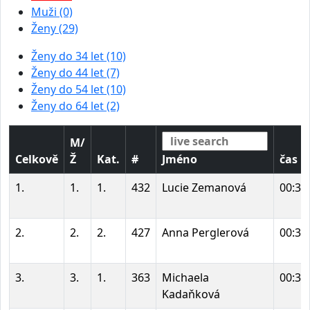
Muži (0)
Ženy (29)
Ženy do 34 let (10)
Ženy do 44 let (7)
Ženy do 54 let (10)
Ženy do 64 let (2)
M/
Celkově
Ž
Kat.
#
Jméno
čas
1.
1.
1.
432
Lucie Zemanová
00:33
2.
2.
2.
427
Anna Perglerová
00:33
3.
3.
1.
363
Michaela
00:35
Kadaňková