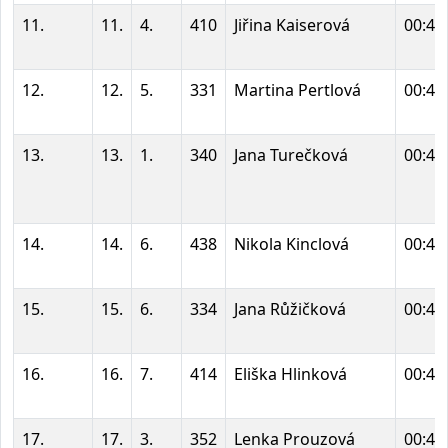
11.
11.
4.
410
Jiřina Kaiserová
00:41
12.
12.
5.
331
Martina Pertlová
00:41
13.
13.
1.
340
Jana Turečková
00:41
14.
14.
6.
438
Nikola Kinclová
00:41
15.
15.
6.
334
Jana Růžičková
00:42
16.
16.
7.
414
Eliška Hlinková
00:43
17.
17.
3.
352
Lenka Prouzová
00:44