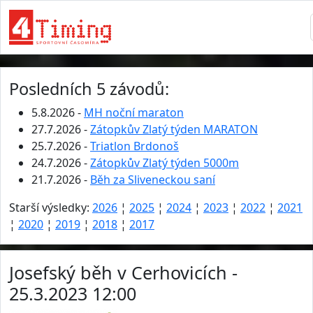
Posledních 5 závodů:
5.8.2026 -
MH noční maraton
27.7.2026 -
Zátopkův Zlatý týden MARATON
25.7.2026 -
Triatlon Brdonoš
24.7.2026 -
Zátopkův Zlatý týden 5000m
21.7.2026 -
Běh za Sliveneckou saní
Starší výsledky:
2026
¦
2025
¦
2024
¦
2023
¦
2022
¦
2021
¦
2020
¦
2019
¦
2018
¦
2017
Josefský běh v Cerhovicích -
25.3.2023 12:00