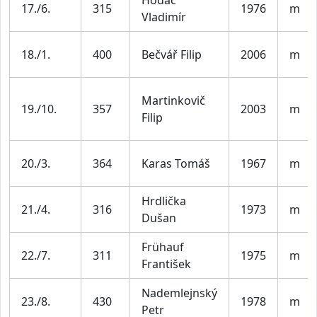
17./6.
315
1976
m
Vladimír
18./1.
400
Bečvář Filip
2006
m
Martinkovič
19./10.
357
2003
m
Filip
20./3.
364
Karas Tomáš
1967
m
Hrdlička
21./4.
316
1973
m
Dušan
Frühauf
22./7.
311
1975
m
František
Nademlejnský
23./8.
430
1978
m
Petr