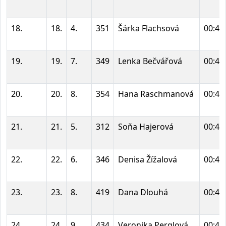
18.
18.
4.
351
Šárka Flachsová
00:44
19.
19.
7.
349
Lenka Bečvářová
00:44
20.
20.
8.
354
Hana Raschmanová
00:45
21.
21.
5.
312
Soňa Hajerová
00:45
22.
22.
6.
346
Denisa Žížalová
00:45
23.
23.
8.
419
Dana Dlouhá
00:46
24.
24.
9.
434
Veronika Perglová
00:47