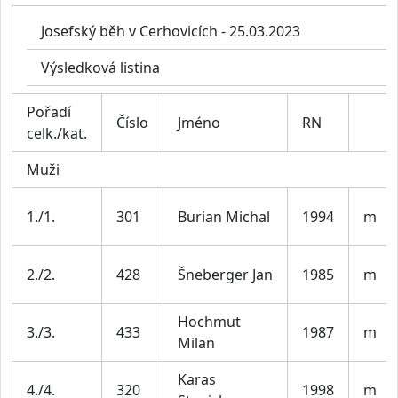
Josefský běh v Cerhovicích - 25.03.2023
Výsledková listina
Pořadí
Číslo
Jméno
RN
celk./kat.
Muži
1./1.
301
Burian Michal
1994
m
2./2.
428
Šneberger Jan
1985
m
Hochmut
3./3.
433
1987
m
Milan
Karas
4./4.
320
1998
m