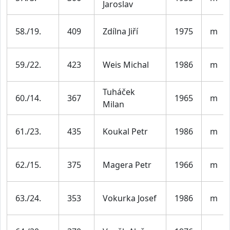
Jaroslav
58./19.
409
Zdílna Jiří
1975
m
59./22.
423
Weis Michal
1986
m
Tuháček
60./14.
367
1965
m
Milan
61./23.
435
Koukal Petr
1986
m
62./15.
375
Magera Petr
1966
m
63./24.
353
Vokurka Josef
1986
m