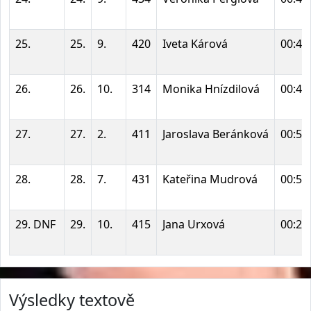
25.
25.
9.
420
Iveta Kárová
00:48
26.
26.
10.
314
Monika Hnízdilová
00:49
27.
27.
2.
411
Jaroslava Beránková
00:53
28.
28.
7.
431
Kateřina Mudrová
00:55
29. DNF
29.
10.
415
Jana Urxová
00:23
Výsledky textově