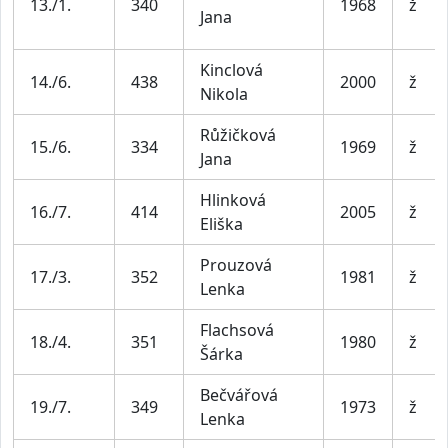
13./1.
340
1968
ž
Jana
Kinclová
14./6.
438
2000
ž
Nikola
Růžičková
15./6.
334
1969
ž
Jana
Hlinková
16./7.
414
2005
ž
Eliška
Prouzová
17./3.
352
1981
ž
Lenka
Flachsová
18./4.
351
1980
ž
Šárka
Bečvářová
19./7.
349
1973
ž
Lenka