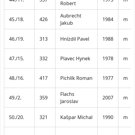
Robert
Aubrecht
45./18.
426
1984
m
Jakub
46./19.
313
Hnízdil Pavel
1988
m
47./15.
332
Plavec Hynek
1978
m
48./16.
417
Pichlík Roman
1977
m
Flachs
49./2.
359
2007
m
Jaroslav
50./20.
321
Kašpar Michal
1990
m