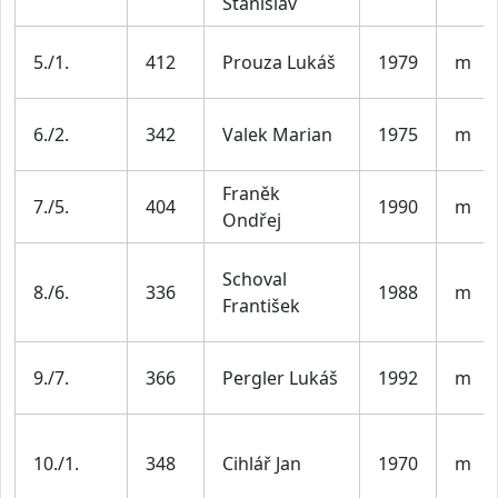
Stanislav
5./1.
412
Prouza Lukáš
1979
m
6./2.
342
Valek Marian
1975
m
Franěk
7./5.
404
1990
m
Ondřej
Schoval
8./6.
336
1988
m
František
9./7.
366
Pergler Lukáš
1992
m
10./1.
348
Cihlář Jan
1970
m