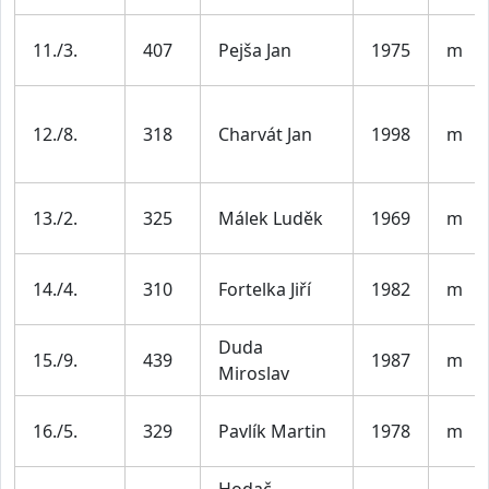
11./3.
407
Pejša Jan
1975
m
12./8.
318
Charvát Jan
1998
m
13./2.
325
Málek Luděk
1969
m
14./4.
310
Fortelka Jiří
1982
m
Duda
15./9.
439
1987
m
Miroslav
16./5.
329
Pavlík Martin
1978
m
Hodač