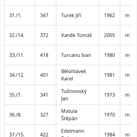
31./1.
347
Turek Jiří
1962
m
32./14.
372
Vaněk Tomáš
2005
m
33./11.
418
Turcanu Ivan
1980
m
Bělohlávek
34./12.
401
1981
m
Karel
Tušinovský
35./7.
341
1973
m
Jan
Matula
36./8.
327
1970
m
Štěpán
Edelmann
37./15.
422
1984
m