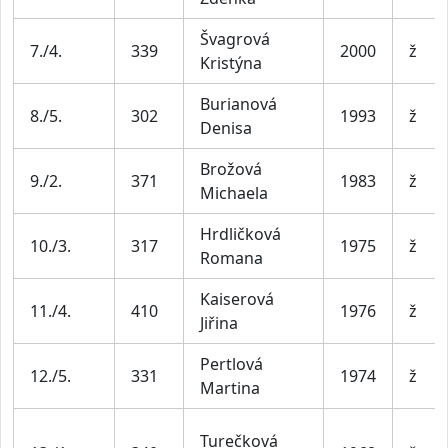
Švagrová
7./4.
339
2000
ž
Kristýna
Burianová
8./5.
302
1993
ž
Denisa
Brožová
9./2.
371
1983
ž
Michaela
Hrdličková
10./3.
317
1975
ž
Romana
Kaiserová
11./4.
410
1976
ž
Jiřina
Pertlová
12./5.
331
1974
ž
Martina
Turečková