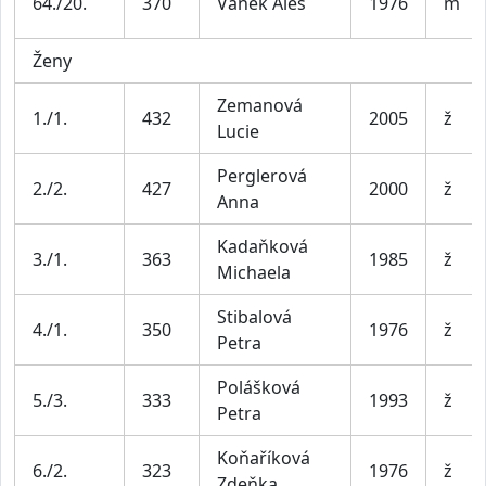
64./20.
370
Vaněk Aleš
1976
m
Ženy
Zemanová
1./1.
432
2005
ž
Lucie
Perglerová
2./2.
427
2000
ž
Anna
Kadaňková
3./1.
363
1985
ž
Michaela
Stibalová
4./1.
350
1976
ž
Petra
Polášková
5./3.
333
1993
ž
Petra
Koňaříková
6./2.
323
1976
ž
Zdeňka