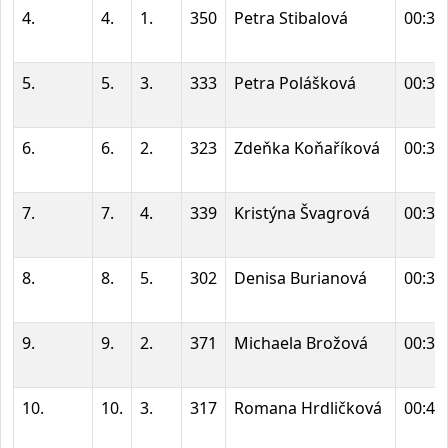
4.
4.
1.
350
Petra Stibalová
00:36
5.
5.
3.
333
Petra Polášková
00:38
6.
6.
2.
323
Zdeňka Koňaříková
00:38
7.
7.
4.
339
Kristýna Švagrová
00:38
8.
8.
5.
302
Denisa Burianová
00:39
9.
9.
2.
371
Michaela Brožová
00:39
10.
10.
3.
317
Romana Hrdličková
00:40