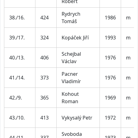
Robert
Rydrych
38./16.
424
1986
m
Tomáš
39./17.
324
Kopáček Jiří
1993
m
Schejbal
40./13.
406
1976
m
Václav
Pacner
41./14.
373
1976
m
Vladimír
Kohout
42./9.
365
1969
m
Roman
43./10.
413
Vykysalý Petr
1972
m
Svoboda
44./11.
337
1973
m