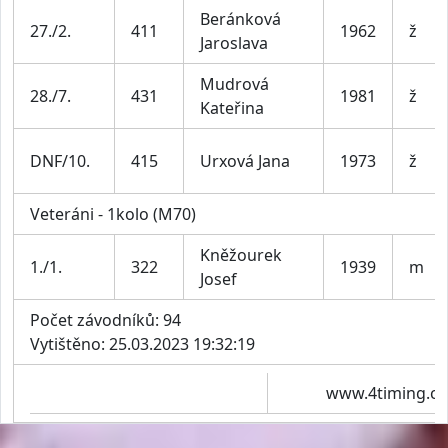
Beránková
27./2.
411
1962
ž
Jaroslava
Mudrová
28./7.
431
1981
ž
Kateřina
DNF/10.
415
Urxová Jana
1973
ž
Veteráni - 1kolo (M70)
Kněžourek
1./1.
322
1939
m
Josef
Počet závodníků: 94
Vytištěno: 25.03.2023 19:32:19
www.4timing.cz