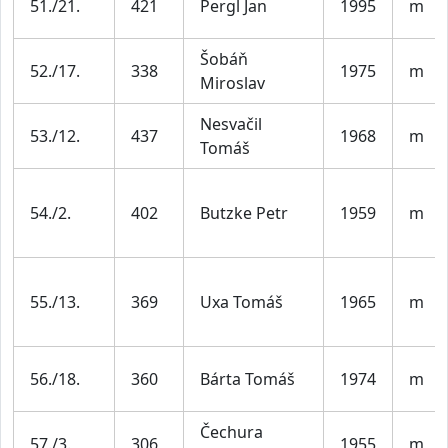
51./21.
421
Pergl Jan
1995
m
Šobáň
52./17.
338
1975
m
Miroslav
Nesvačil
53./12.
437
1968
m
Tomáš
54./2.
402
Butzke Petr
1959
m
55./13.
369
Uxa Tomáš
1965
m
56./18.
360
Bárta Tomáš
1974
m
Čechura
57./3.
306
1955
m