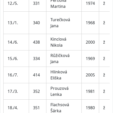
Pertlová
12./5.
331
1974
ž
Martina
Turečková
13./1.
340
1968
ž
Jana
Kinclová
14./6.
438
2000
ž
Nikola
Růžičková
15./6.
334
1969
ž
Jana
Hlinková
16./7.
414
2005
ž
Eliška
Prouzová
17./3.
352
1981
ž
Lenka
Flachsová
18./4.
351
1980
ž
Šárka