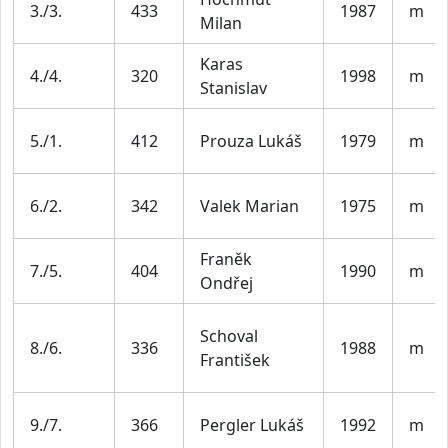
3./3.
433
1987
m
Milan
Karas
4./4.
320
1998
m
Stanislav
5./1.
412
Prouza Lukáš
1979
m
6./2.
342
Valek Marian
1975
m
Franěk
7./5.
404
1990
m
Ondřej
Schoval
8./6.
336
1988
m
František
9./7.
366
Pergler Lukáš
1992
m