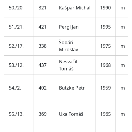
50./20.
321
Kašpar Michal
1990
m
51./21.
421
Pergl Jan
1995
m
Šobáň
52./17.
338
1975
m
Miroslav
Nesvačil
53./12.
437
1968
m
Tomáš
54./2.
402
Butzke Petr
1959
m
55./13.
369
Uxa Tomáš
1965
m