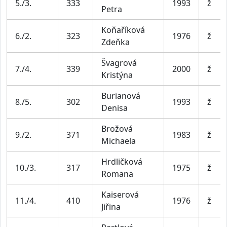
5./3.
333
1993
ž
Petra
Koňaříková
6./2.
323
1976
ž
Zdeňka
Švagrová
7./4.
339
2000
ž
Kristýna
Burianová
8./5.
302
1993
ž
Denisa
Brožová
9./2.
371
1983
ž
Michaela
Hrdličková
10./3.
317
1975
ž
Romana
Kaiserová
11./4.
410
1976
ž
Jiřina