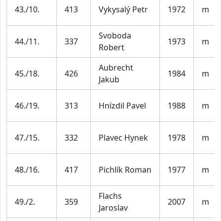
43./10.
413
Vykysalý Petr
1972
m
Svoboda
44./11.
337
1973
m
Robert
Aubrecht
45./18.
426
1984
m
Jakub
46./19.
313
Hnízdil Pavel
1988
m
47./15.
332
Plavec Hynek
1978
m
48./16.
417
Pichlík Roman
1977
m
Flachs
49./2.
359
2007
m
Jaroslav