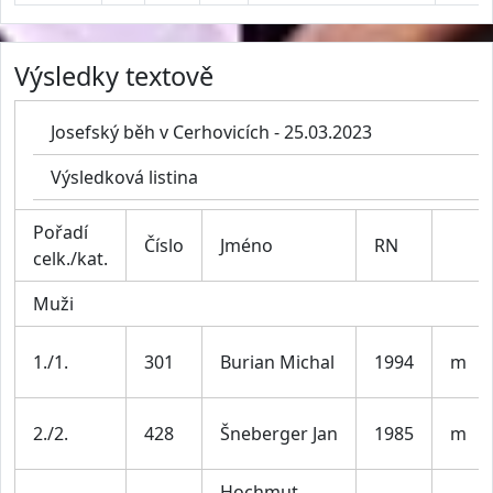
Výsledky textově
Josefský běh v Cerhovicích - 25.03.2023
Výsledková listina
Pořadí
Číslo
Jméno
RN
celk./kat.
Muži
1./1.
301
Burian Michal
1994
m
2./2.
428
Šneberger Jan
1985
m
Hochmut