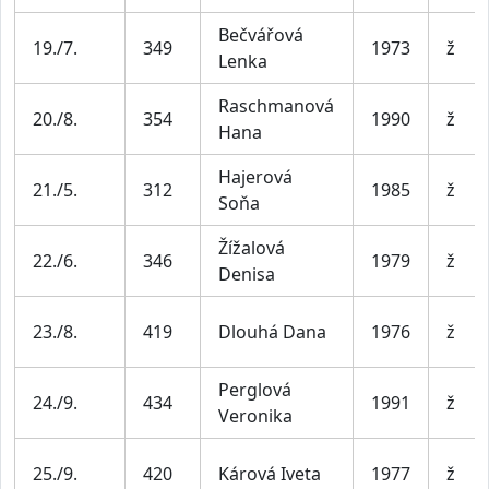
Bečvářová
19./7.
349
1973
ž
Lenka
Raschmanová
20./8.
354
1990
ž
Hana
Hajerová
21./5.
312
1985
ž
Soňa
Žížalová
22./6.
346
1979
ž
Denisa
23./8.
419
Dlouhá Dana
1976
ž
Perglová
24./9.
434
1991
ž
Veronika
25./9.
420
Kárová Iveta
1977
ž