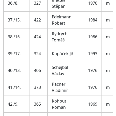
36./8.
327
1970
m
Štěpán
Edelmann
37./15.
422
1984
m
Robert
Rydrych
38./16.
424
1986
m
Tomáš
39./17.
324
Kopáček Jiří
1993
m
Schejbal
40./13.
406
1976
m
Václav
Pacner
41./14.
373
1976
m
Vladimír
Kohout
42./9.
365
1969
m
Roman