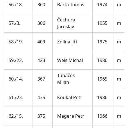
56./18.
360
Bárta Tomáš
1974
m
Čechura
57./3.
306
1955
m
Jaroslav
58./19.
409
Zdílna Jiří
1975
m
59./22.
423
Weis Michal
1986
m
Tuháček
60./14.
367
1965
m
Milan
61./23.
435
Koukal Petr
1986
m
62./15.
375
Magera Petr
1966
m