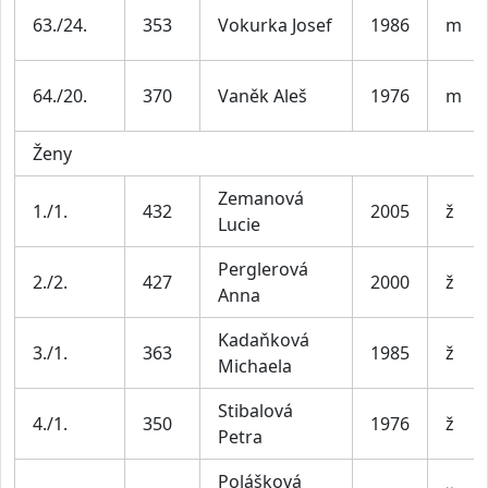
63./24.
353
Vokurka Josef
1986
m
64./20.
370
Vaněk Aleš
1976
m
Ženy
Zemanová
1./1.
432
2005
ž
Lucie
Perglerová
2./2.
427
2000
ž
Anna
Kadaňková
3./1.
363
1985
ž
Michaela
Stibalová
4./1.
350
1976
ž
Petra
Polášková