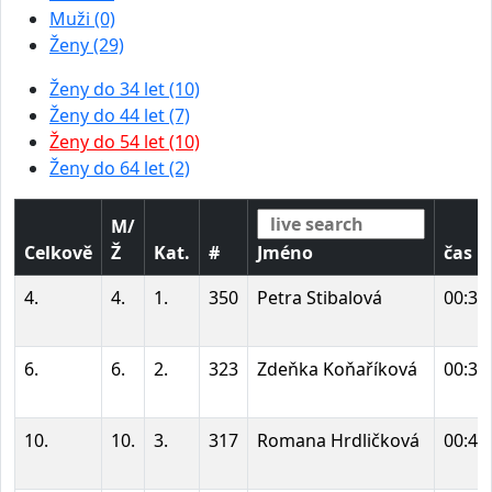
Muži (0)
Ženy (29)
Ženy do 34 let (10)
Ženy do 44 let (7)
Ženy do 54 let (10)
Ženy do 64 let (2)
M/
Celkově
Ž
Kat.
#
Jméno
čas
4.
4.
1.
350
Petra Stibalová
00:36
6.
6.
2.
323
Zdeňka Koňaříková
00:38
10.
10.
3.
317
Romana Hrdličková
00:40