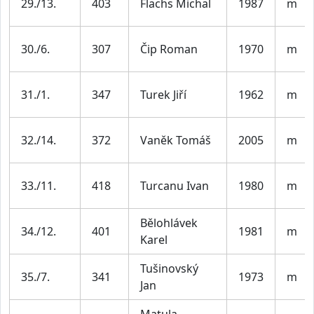
29./13.
403
Flachs Michal
1987
m
30./6.
307
Čip Roman
1970
m
31./1.
347
Turek Jiří
1962
m
32./14.
372
Vaněk Tomáš
2005
m
33./11.
418
Turcanu Ivan
1980
m
Bělohlávek
34./12.
401
1981
m
Karel
Tušinovský
35./7.
341
1973
m
Jan
Matula