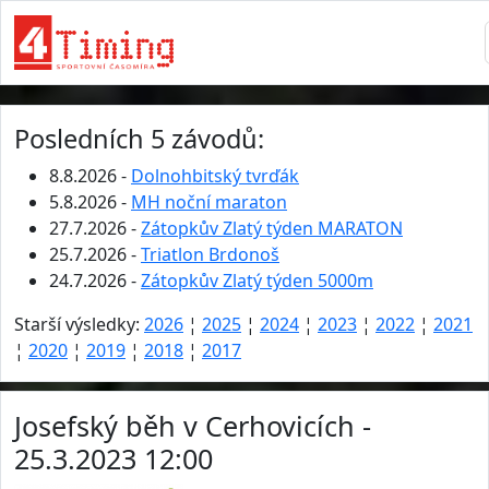
Posledních 5 závodů:
8.8.2026 -
Dolnohbitský tvrďák
5.8.2026 -
MH noční maraton
27.7.2026 -
Zátopkův Zlatý týden MARATON
25.7.2026 -
Triatlon Brdonoš
24.7.2026 -
Zátopkův Zlatý týden 5000m
Starší výsledky:
2026
¦
2025
¦
2024
¦
2023
¦
2022
¦
2021
¦
2020
¦
2019
¦
2018
¦
2017
Josefský běh v Cerhovicích -
25.3.2023 12:00