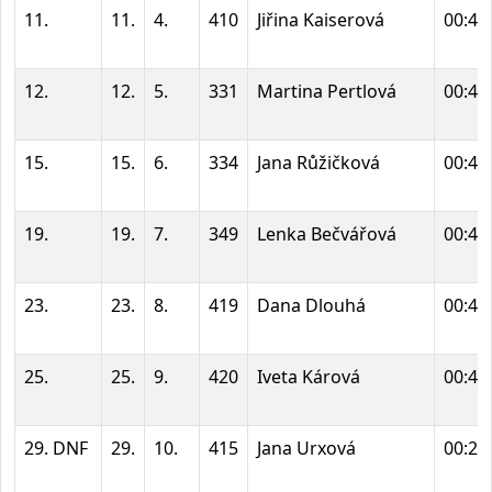
11.
11.
4.
410
Jiřina Kaiserová
00:41
12.
12.
5.
331
Martina Pertlová
00:41
15.
15.
6.
334
Jana Růžičková
00:42
19.
19.
7.
349
Lenka Bečvářová
00:44
23.
23.
8.
419
Dana Dlouhá
00:46
25.
25.
9.
420
Iveta Kárová
00:48
29. DNF
29.
10.
415
Jana Urxová
00:23