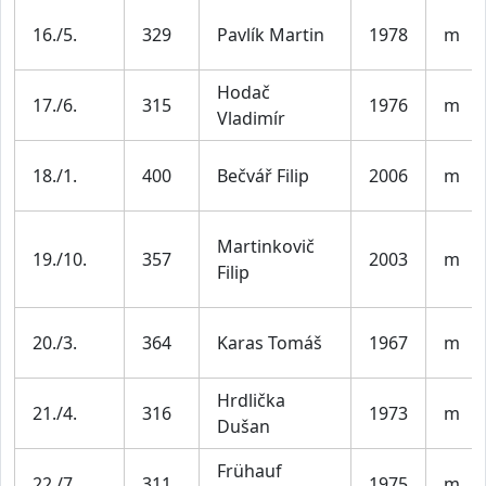
16./5.
329
Pavlík Martin
1978
m
Hodač
17./6.
315
1976
m
Vladimír
18./1.
400
Bečvář Filip
2006
m
Martinkovič
19./10.
357
2003
m
Filip
20./3.
364
Karas Tomáš
1967
m
Hrdlička
21./4.
316
1973
m
Dušan
Frühauf
22./7.
311
1975
m