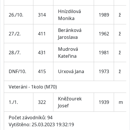
Hnízdilová
26./10.
314
1989
ž
Monika
Beránková
27./2.
411
1962
ž
Jaroslava
Mudrová
28./7.
431
1981
ž
Kateřina
DNF/10.
415
Urxová Jana
1973
ž
Veteráni - 1kolo (M70)
Kněžourek
1./1.
322
1939
m
Josef
Počet závodníků: 94
Vytištěno: 25.03.2023 19:32:19