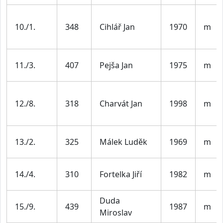
10./1.
348
Cihlář Jan
1970
m
11./3.
407
Pejša Jan
1975
m
12./8.
318
Charvát Jan
1998
m
13./2.
325
Málek Luděk
1969
m
14./4.
310
Fortelka Jiří
1982
m
Duda
15./9.
439
1987
m
Miroslav