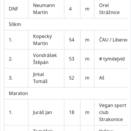
Neumann
Orel
DNF
4
m
Martin
Strážnice
50km
Kopecký
1.
54
m
ČAU / Liberec
Martin
Vondrášek
2.
53
m
# tymdejvid
Štěpán
Jirkal
3.
52
m
Aš
Tomáš
Maraton
Vegan sport
1.
Juráš Jan
18
m
club
Strakonice