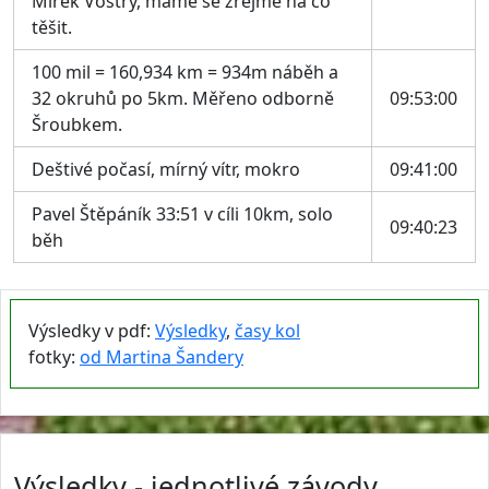
Mirek Vostrý, máme se zřejmě na co
těšit.
100 mil = 160,934 km = 934m náběh a
32 okruhů po 5km. Měřeno odborně
09:53:00
Šroubkem.
Deštivé počasí, mírný vítr, mokro
09:41:00
Pavel Štěpáník 33:51 v cíli 10km, solo
09:40:23
běh
Výsledky v pdf:
Výsledky
,
časy kol
fotky:
od Martina Šandery
Výsledky - jednotlivé závody