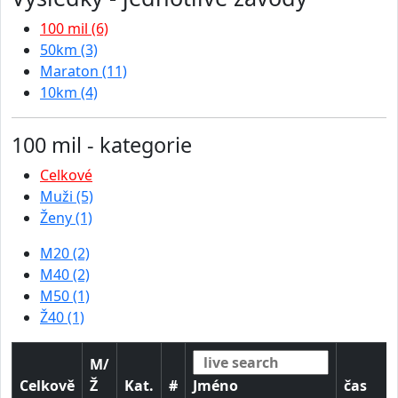
100 mil (6)
50km (3)
Maraton (11)
10km (4)
100 mil - kategorie
Celkové
Muži (5)
Ženy (1)
M20 (2)
M40 (2)
M50 (1)
Ž40 (1)
M/
Celkově
Ž
Kat.
#
Jméno
čas