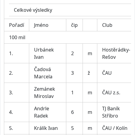
Celkové výsledky
Pořadí
Jméno
čip
Club
100 mil
Urbánek
Hostěrádky-
1.
2
m
Ivan
Rešov
Čadová
2.
3
ž
ČAU
Marcela
Zemánek
3.
1
m
ČAU z.s.
Miroslav
Andrle
TJ Baník
4.
6
m
Radek
Stříbro
5.
Králík Ivan
5
m
ČAU / Kolín