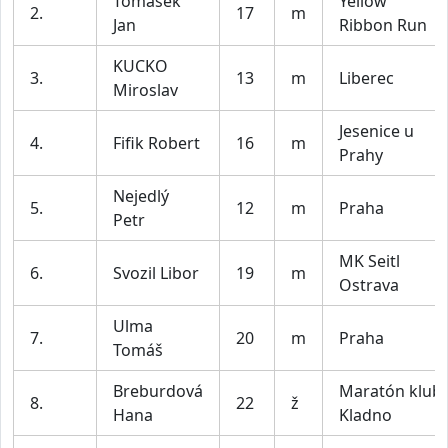
Tomášek
Yellow
2.
17
m
Jan
Ribbon Run
KUCKO
3.
13
m
Liberec
Miroslav
Jesenice u
4.
Fifik Robert
16
m
Prahy
Nejedlý
5.
12
m
Praha
Petr
MK Seitl
6.
Svozil Libor
19
m
Ostrava
Ulma
7.
20
m
Praha
Tomáš
Breburdová
Maratón klub
8.
22
ž
Hana
Kladno