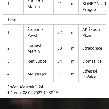
Šandera
1.
21
m
BONBON, aR
Martin
Prague
10km
Štěpáník
AK Škoda
1.
32
m
Pavel
Plzeň
Fürbach
2.
33
m
Strakonice
Martin
3.
Reif Luboš
34
m
Domažlice
Střelské
4.
Magoči Jan
31
m
Hoštice
Počet účastníků: 24
Tištěno: 08.04.2023 19:38:15