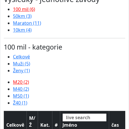
100 mil (6)
50km (3)
Maraton (11)
10km (4)
100 mil - kategorie
Celkové
Muži (5)
Ženy (1)
M20 (2)
M40 (2)
M50 (1)
Ž40 (1)
M/
Celkově
Ž
Kat.
#
Jméno
čas