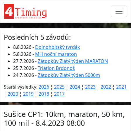
Posledních 5 závodů:
8.8.2026 -
Dolnohbitský tvrďák
5.8.2026 -
MH noční maraton
27.7.2026 -
Zátopkův Zlatý týden MARATON
25.7.2026 -
Triatlon Brdonoš
24.7.2026 -
Zátopkův Zlatý týden 5000m
Starší výsledky:
2026
¦
2025
¦
2024
¦
2023
¦
2022
¦
2021
¦
2020
¦
2019
¦
2018
¦
2017
Sušice CP1: 10km, maraton, 50 km,
100 mil - 8.4.2023 08:00