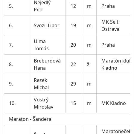
Nejedlý
5.
12
m
Praha
Petr
MK Seitl
6.
Svozil Libor
19
m
Ostrava
Ulma
7.
20
m
Praha
Tomáš
Breburdová
Maratón klub
8.
22
ž
Hana
Kladno
Rezek
9.
29
m
Michal
Vostrý
10.
15
m
MK Kladno
Miroslav
Maraton - Šandera
Maratoneček,