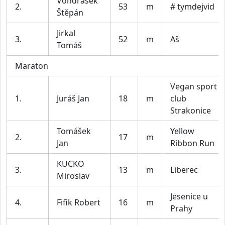
Vondrášek
2.
53
m
# tymdejvid
Štěpán
Jirkal
3.
52
m
Aš
Tomáš
Maraton
Vegan sport
1.
Juráš Jan
18
m
club
Strakonice
Tomášek
Yellow
2.
17
m
Jan
Ribbon Run
KUCKO
3.
13
m
Liberec
Miroslav
Jesenice u
4.
Fifik Robert
16
m
Prahy