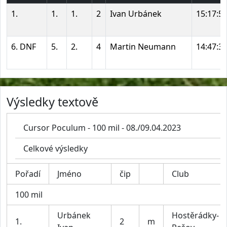
1.
1.
1.
2
Ivan Urbánek
15:17:5
6. DNF
5.
2.
4
Martin Neumann
14:47:3
Výsledky textově
Cursor Poculum - 100 mil - 08./09.04.2023
Celkové výsledky
Pořadí
Jméno
čip
Club
100 mil
Urbánek
Hostěrádky-
1.
2
m