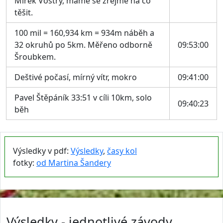
Mirek Vostrý, máme se zřejmě na co
těšit.
100 mil = 160,934 km = 934m náběh a
32 okruhů po 5km. Měřeno odborně
09:53:00
Šroubkem.
Deštivé počasí, mírný vítr, mokro
09:41:00
Pavel Štěpáník 33:51 v cíli 10km, solo
09:40:23
běh
Výsledky v pdf:
Výsledky
,
časy kol
fotky:
od Martina Šandery
Výsledky - jednotlivé závody