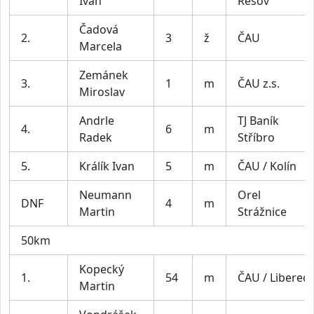
Ivan
Rešov
Čadová
2.
3
ž
ČAU
Marcela
Zemánek
3.
1
m
ČAU z.s.
Miroslav
Andrle
TJ Baník
4.
6
m
Radek
Stříbro
5.
Králík Ivan
5
m
ČAU / Kolín
Neumann
Orel
DNF
4
m
Martin
Strážnice
50km
Kopecký
1.
54
m
ČAU / Liberec
Martin