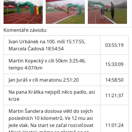
Komentáře závodu:
Ivan Urbánek na 100. míli 15:17:55,
03:55:19
Marcela Čadová 18:54:54
Martin Kopecký v cíli 50km 3:25:46,
15:33:09
tempo 4:07/km
Jan Juráš v cíli maratonu 2:51:20
14:58:50
Na pana Králíka nejspíš něco padlo, asi
11:21:37
krize
Martin Šandera doslova vlétl do svých
posledních 10 kilometrů. Ve 12 mu asi
jede vlak. Na start se začal rozcvičovat
11:01:24