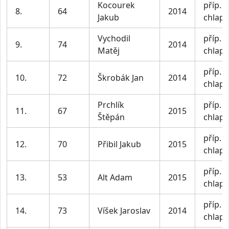
Kocourek
příp. II
8.
64
2014
Jakub
chlapc
Vychodil
příp. II
9.
74
2014
Matěj
chlapc
příp. II
10.
72
Škrobák Jan
2014
chlapc
Prchlík
příp. II
11.
67
2015
Štěpán
chlapc
příp. II
12.
70
Přibil Jakub
2015
chlapc
příp. II
13.
53
Alt Adam
2015
chlapc
příp. II
14.
73
Víšek Jaroslav
2014
chlapc