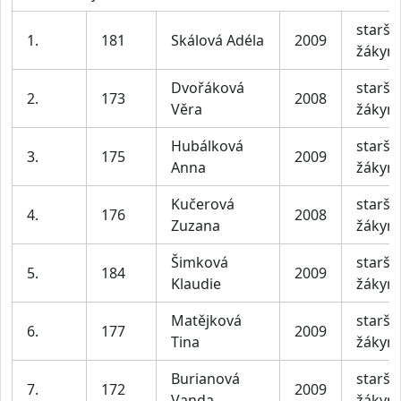
starší
1.
181
Skálová Adéla
2009
žákyn
Dvořáková
starší
2.
173
2008
Věra
žákyn
Hubálková
starší
3.
175
2009
Anna
žákyn
Kučerová
starší
4.
176
2008
Zuzana
žákyn
Šimková
starší
5.
184
2009
Klaudie
žákyn
Matějková
starší
6.
177
2009
Tina
žákyn
Burianová
starší
7.
172
2009
Vanda
žákyn