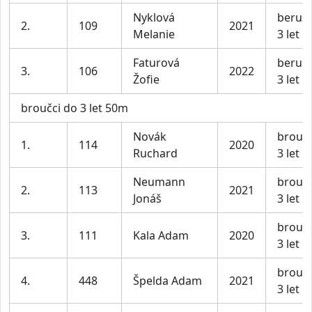
Nyklová
beruš
2.
109
2021
Melanie
3 let
Faturová
beruš
3.
106
2022
Žofie
3 let
broučci do 3 let 50m
Novák
broučc
1.
114
2020
Ruchard
3 let
Neumann
broučc
2.
113
2021
Jonáš
3 let
broučc
3.
111
Kala Adam
2020
3 let
broučc
4.
448
Špelda Adam
2021
3 let