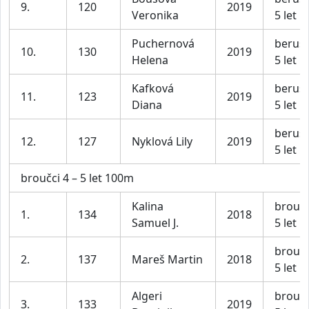
9.
120
2019
Veronika
5 let
Puchernová
berušk
10.
130
2019
Helena
5 let
Kafková
berušk
11.
123
2019
Diana
5 let
berušk
12.
127
Nyklová Lily
2019
5 let
broučci 4 – 5 let 100m
Kalina
broučc
1.
134
2018
Samuel J.
5 let
broučc
2.
137
Mareš Martin
2018
5 let
Algeri
broučc
3.
133
2019