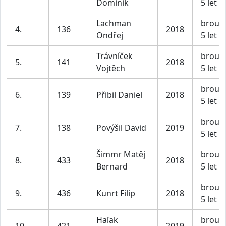
Dominik
5 let
Lachman
broučc
4.
136
2018
Ondřej
5 let
Trávníček
broučc
5.
141
2018
Vojtěch
5 let
broučc
6.
139
Přibil Daniel
2018
5 let
broučc
7.
138
Povýšil David
2019
5 let
Šimmr Matěj
broučc
8.
433
2018
Bernard
5 let
broučc
9.
436
Kunrt Filip
2018
5 let
Haľak
broučc