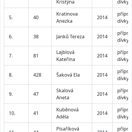
Kristýna
dívky
Kratinova
přípr. I
5.
40
2014
Anezka
dívky
přípr. I
6.
38
Janků Tereza
2014
dívky
Lajblová
přípr. I
7.
81
2014
Kateřina
dívky
přípr. I
8.
428
Šaková Ela
2014
dívky
Skalová
přípr. I
9.
47
2014
Aneta
dívky
Kuběnová
přípr. I
10.
41
2014
Adéla
dívky
Písaříková
přípr. I