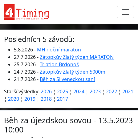
Posledních 5 závodů:
5.8.2026 -
MH noční maraton
27.7.2026 -
Zátopkův Zlatý týden MARATON
25.7.2026 -
Triatlon Brdonoš
24.7.2026 -
Zátopkův Zlatý týden 5000m
21.7.2026 -
Běh za Sliveneckou saní
Starší výsledky:
2026
¦
2025
¦
2024
¦
2023
¦
2022
¦
2021
¦
2020
¦
2019
¦
2018
¦
2017
Běh za újezdskou sovou - 13.5.2023
10:00