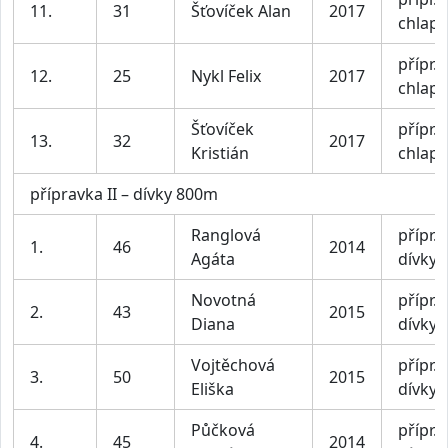
11.
31
Šťovíček Alan
2017
chlapc
přípr. I
12.
25
Nykl Felix
2017
chlapc
Šťovíček
přípr. I
13.
32
2017
Kristián
chlapc
přípravka II – dívky 800m
Ranglová
přípr. I
1.
46
2014
Agáta
dívky
Novotná
přípr. I
2.
43
2015
Diana
dívky
Vojtěchová
přípr. I
3.
50
2015
Eliška
dívky
Půčková
přípr. I
4.
45
2014