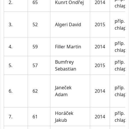
2.
65
Kunrt Ondřej
2014
chlapc
příp. II
3.
52
Algeri David
2015
chlapc
příp. II
4.
59
Filler Martin
2014
chlapc
Bumfrey
příp. II
5.
57
2015
Sebastian
chlapc
Janeček
příp. II
6.
62
2014
Adam
chlapc
Horáček
příp. II
7.
61
2014
Jakub
chlapc