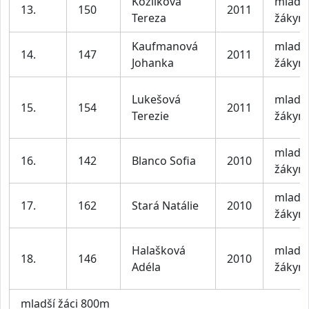
Kozlíková
mladší
13.
150
2011
Tereza
žákyn
Kaufmanová
mladší
14.
147
2011
Johanka
žákyn
Lukešová
mladší
15.
154
2011
Terezie
žákyn
mladší
16.
142
Blanco Sofia
2010
žákyn
mladší
17.
162
Stará Natálie
2010
žákyn
Halašková
mladší
18.
146
2010
Adéla
žákyn
mladší žáci 800m