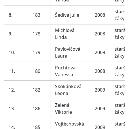
starší
8.
183
Šedivá Julie
2008
žákyn
Michlová
starší
9.
178
2008
Linda
žákyn
Pavlovičová
starší
10.
179
2009
Laura
žákyn
Puchtova
starší
11.
180
2008
Vanessa
žákyn
Skokánková
starší
12.
182
2009
Leona
žákyn
Zelená
starší
13.
186
2009
Viktorie
žákyn
Vojtěchovská
starší
14.
185
2009