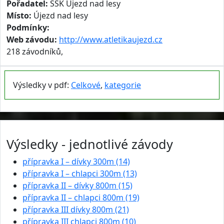
Pořadatel:
ŠSK Újezd nad lesy
Místo:
Újezd nad lesy
Podmínky:
Web závodu:
http://www.atletikaujezd.cz
218 závodníků,
Výsledky v pdf:
Celkové
,
kategorie
Výsledky - jednotlivé závody
přípravka I – dívky 300m (14)
přípravka I – chlapci 300m (13)
přípravka II – dívky 800m (15)
přípravka II – chlapci 800m (19)
přípravka III dívky 800m (21)
přípravka III chlapci 800m (10)