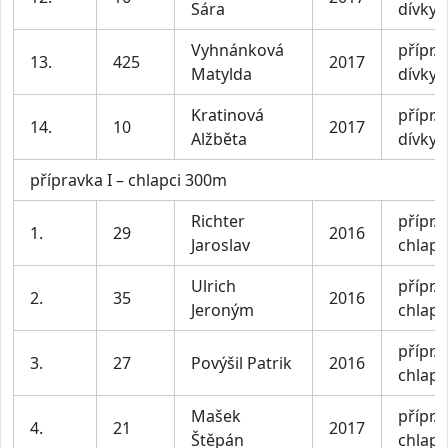
Sára
dívky
Vyhnánková
přípr. I
13.
425
2017
Matylda
dívky
Kratinová
přípr. I
14.
10
2017
Alžběta
dívky
přípravka I – chlapci 300m
Richter
přípr. I
1.
29
2016
Jaroslav
chlapc
Ulrich
přípr. I
2.
35
2016
Jeroným
chlapc
přípr. I
3.
27
Povýšil Patrik
2016
chlapc
Mašek
přípr. I
4.
21
2017
Štěpán
chlapc