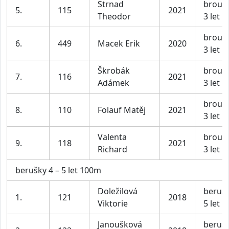
Strnad
broučc
5.
115
2021
Theodor
3 let
broučc
6.
449
Macek Erik
2020
3 let
Škrobák
broučc
7.
116
2021
Adámek
3 let
broučc
8.
110
Folauf Matěj
2021
3 let
Valenta
broučc
9.
118
2021
Richard
3 let
berušky 4 – 5 let 100m
Doležilová
berušk
1.
121
2018
Viktorie
5 let
Janoušková
berušk