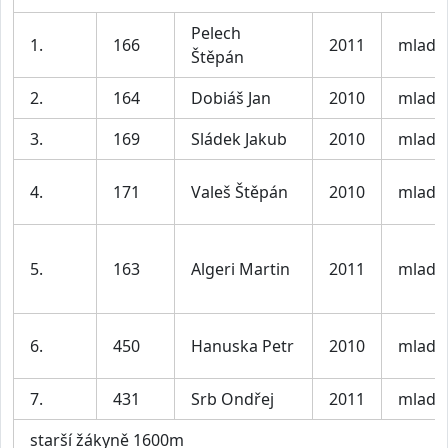
Pelech
1.
166
2011
mladší
Štěpán
2.
164
Dobiáš Jan
2010
mladší
3.
169
Sládek Jakub
2010
mladší
4.
171
Valeš Štěpán
2010
mladší
5.
163
Algeri Martin
2011
mladší
6.
450
Hanuska Petr
2010
mladší
7.
431
Srb Ondřej
2011
mladší
starší žákyně 1600m