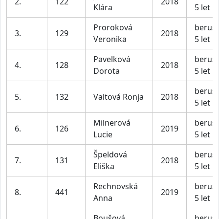
2.
122
2018
Klára
5 let
Proroková
berušk
3.
129
2018
Veronika
5 let
Pavelková
berušk
4.
128
2018
Dorota
5 let
berušk
5.
132
Valtová Ronja
2018
5 let
Milnerová
berušk
6.
126
2019
Lucie
5 let
Špeldová
berušk
7.
131
2018
Eliška
5 let
Rechnovská
berušk
8.
441
2019
Anna
5 let
Boušová
berušk