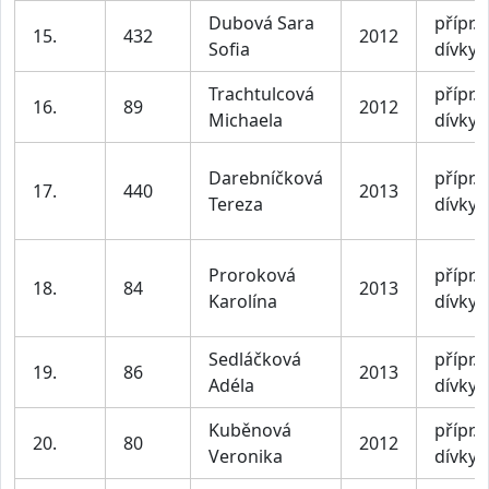
Dubová Sara
přípr. I
15.
432
2012
Sofia
dívky
Trachtulcová
přípr. I
16.
89
2012
Michaela
dívky
Darebníčková
přípr. I
17.
440
2013
Tereza
dívky
Proroková
přípr. I
18.
84
2013
Karolína
dívky
Sedláčková
přípr. I
19.
86
2013
Adéla
dívky
Kuběnová
přípr. I
20.
80
2012
Veronika
dívky