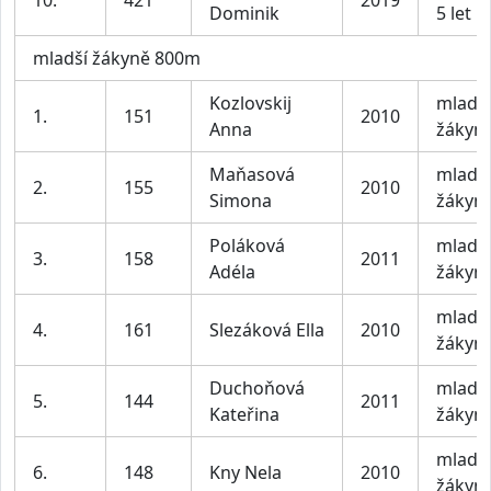
10.
421
2019
Dominik
5 let
mladší žákyně 800m
Kozlovskij
mladší
1.
151
2010
Anna
žákyn
Maňasová
mladší
2.
155
2010
Simona
žákyn
Poláková
mladší
3.
158
2011
Adéla
žákyn
mladší
4.
161
Slezáková Ella
2010
žákyn
Duchoňová
mladší
5.
144
2011
Kateřina
žákyn
mladší
6.
148
Kny Nela
2010
žákyn