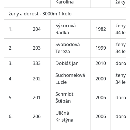
Karolína
žákyn
ženy a dorost - 3000m 1 kolo
Sýkorová
ženy B
1.
204
1982
Radka
44 let
Svobodová
ženy A
2.
203
1999
Tereza
34 let
3.
333
Dobiáš Jan
2010
dorost
Suchomelová
ženy A
4.
202
2000
Lucie
34 let
Schmidt
5.
201
2006
dorost
Štěpán
Uličná
6.
206
2006
doros
Kristýna