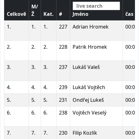
M/
Celkově
Ž
Kat.
#
Jméno
čas
1.
1.
1.
227
Adrian Hromek
00:04
2.
2.
2.
228
Patrik Hromek
00:05
3.
3.
3.
237
Lukáš Valeš
00:05
4.
4.
4.
239
Lukáš Vojtěch
00:05
5.
5.
5.
231
Ondřej Lukeš
00:05
6.
6.
6.
238
Vojtěch Veselý
00:05
7.
7.
7.
230
Filip Kozlík
00:05