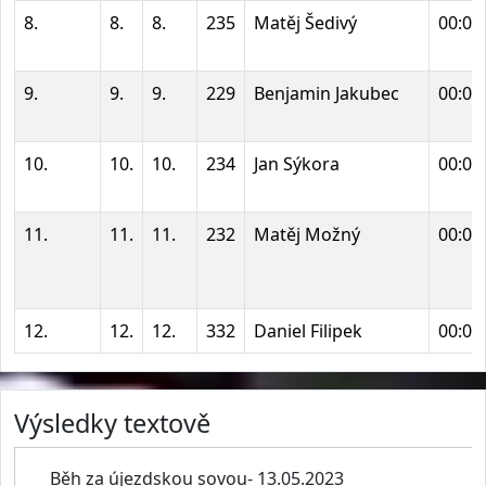
8.
8.
8.
235
Matěj Šedivý
00:05
9.
9.
9.
229
Benjamin Jakubec
00:05
10.
10.
10.
234
Jan Sýkora
00:05
11.
11.
11.
232
Matěj Možný
00:06
12.
12.
12.
332
Daniel Filipek
00:06
Výsledky textově
Běh za újezdskou sovou- 13.05.2023