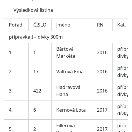
Výsledková listina
Pořadí
ČÍSLO
Jméno
RN
Kat.
přípravka I – dívky 300m
Bártová
přípr. I
1.
1
2016
Markéta
dívky
přípr. I
2.
17
Valtová Ema
2016
dívky
Hadravová
přípr. I
3.
422
2016
Hana
dívky
přípr. I
4.
6
Kernová Lota
2017
dívky
Fillerová
přípr. I
5.
2
2017