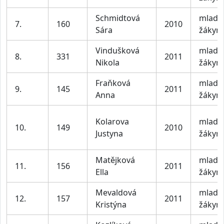
Schmidtová
mladší
7.
160
2010
Sára
žákyn
Vindušková
mladší
8.
331
2011
Nikola
žákyn
Fraňková
mladší
9.
145
2011
Anna
žákyn
Kolarova
mladší
10.
149
2010
Justyna
žákyn
Matějková
mladší
11.
156
2011
Ella
žákyn
Mevaldová
mladší
12.
157
2011
Kristýna
žákyn