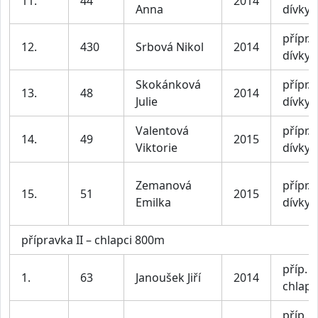
11.
44
2014
Anna
dívky
přípr. I
12.
430
Srbová Nikol
2014
dívky
Skokánková
přípr. I
13.
48
2014
Julie
dívky
Valentová
přípr. I
14.
49
2015
Viktorie
dívky
Zemanová
přípr. I
15.
51
2015
Emilka
dívky
přípravka II – chlapci 800m
příp. II
1.
63
Janoušek Jiří
2014
chlapc
příp. II