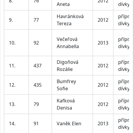
8.
76
2012
Aneta
dívky
Havránková
přípr. I
9.
77
2012
Tereza
dívky
Večeřová
přípr. I
10.
92
2013
Annabella
dívky
Digoňová
přípr. I
11.
437
2012
Rozálie
dívky
Bumfrey
přípr. I
12.
435
2012
Sofie
dívky
Kafková
přípr. I
13.
79
2012
Denisa
dívky
přípr. I
14.
91
Vaněk Elen
2013
dívky