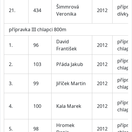
Šimmrová
přípr. I
21.
434
2012
Veronika
dívky
přípravka III chlapci 800m
David
přípr. I
1.
96
2012
František
chlapc
přípr. I
2.
103
Přáda Jakub
2012
chlapc
přípr. I
3.
99
Jiříček Martin
2012
chlapc
přípr. I
4.
100
Kala Marek
2012
chlapc
Hromek
přípr. I
5.
98
2012