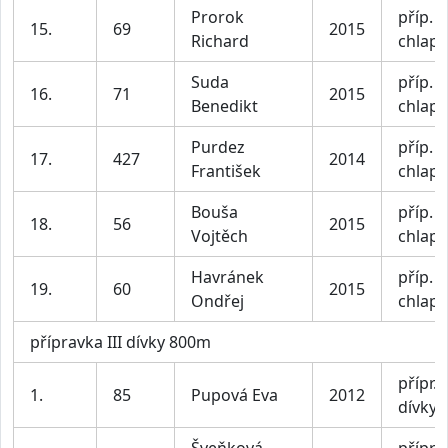
Prorok
příp. II
15.
69
2015
Richard
chlapc
Suda
příp. II
16.
71
2015
Benedikt
chlapc
Purdez
příp. II
17.
427
2014
František
chlapc
Bouša
příp. II
18.
56
2015
Vojtěch
chlapc
Havránek
příp. II
19.
60
2015
Ondřej
chlapc
přípravka III dívky 800m
přípr. I
1.
85
Pupová Eva
2012
dívky