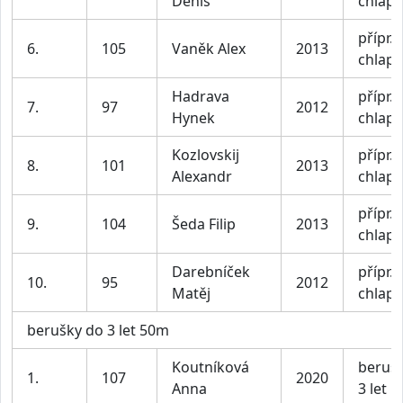
Denis
chlapc
přípr. I
6.
105
Vaněk Alex
2013
chlapc
Hadrava
přípr. I
7.
97
2012
Hynek
chlapc
Kozlovskij
přípr. I
8.
101
2013
Alexandr
chlapc
přípr. I
9.
104
Šeda Filip
2013
chlapc
Darebníček
přípr. I
10.
95
2012
Matěj
chlapc
berušky do 3 let 50m
Koutníková
beruš
1.
107
2020
Anna
3 let