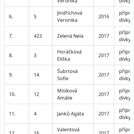
Veronika
dívky
Jindřichová
přípr. I
6.
5
2016
Veronika
dívky
přípr. I
7.
423
Zelená Nela
2017
dívky
Horáčková
přípr. I
8.
3
2017
Eliška
dívky
Šubrtová
přípr. I
9.
14
2017
Sofie
dívky
Misíková
přípr. I
10.
12
2017
Amálie
dívky
přípr. I
11.
4
Janků Agáta
2017
dívky
Valentová
přípr. I
12.
16
2017