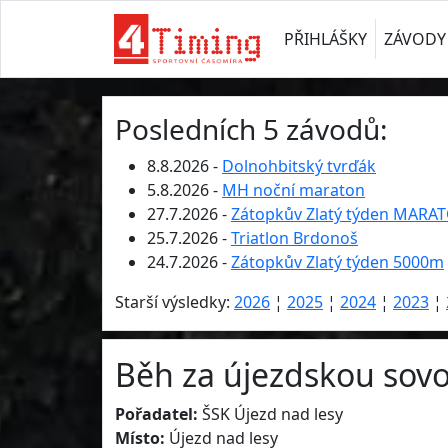
PŘIHLÁŠKY
ZÁVODY
Posledních 5 závodů:
8.8.2026 -
Dolnohbitský tvrďák
5.8.2026 -
MH noční maraton
27.7.2026 -
Zátopkův Zlatý týden MARA
25.7.2026 -
Triatlon Brdonoš
24.7.2026 -
Zátopkův Zlatý týden 5000m
Starší výsledky:
2026
¦
2025
¦
2024
¦
2023
¦
Běh za újezdskou sovo
Pořadatel:
ŠSK Újezd nad lesy
Místo:
Újezd nad lesy