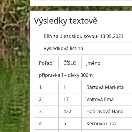
Výsledky textově
Běh za újezdskou sovou- 13.05.2023
Výsledková listina
Pořadí
ČÍSLO
Jméno
přípravka I – dívky 300m
1.
1
Bártová Markéta
2.
17
Valtová Ema
3.
422
Hadravová Hana
4.
6
Kernová Lota