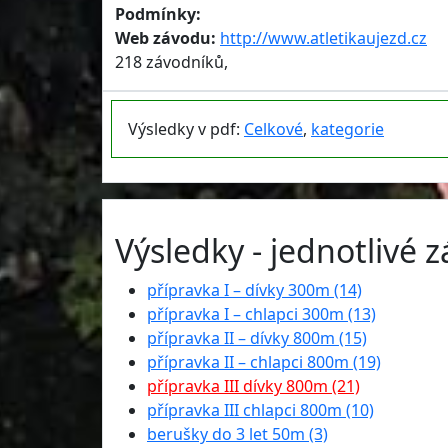
Podmínky:
Web závodu:
http://www.atletikaujezd.cz
218 závodníků,
Výsledky v pdf:
Celkové
,
kategorie
Výsledky - jednotlivé 
přípravka I – dívky 300m (14)
přípravka I – chlapci 300m (13)
přípravka II – dívky 800m (15)
přípravka II – chlapci 800m (19)
přípravka III dívky 800m (21)
přípravka III chlapci 800m (10)
berušky do 3 let 50m (3)