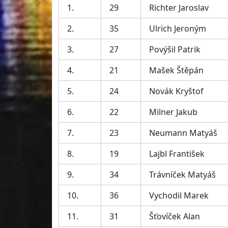
1.
29
Richter Jaroslav
2.
35
Ulrich Jeroným
3.
27
Povýšil Patrik
4.
21
Mašek Štěpán
5.
24
Novák Kryštof
6.
22
Milner Jakub
7.
23
Neumann Matyáš
8.
19
Lajbl František
9.
34
Trávníček Matyáš
10.
36
Vychodil Marek
11.
31
Šťovíček Alan