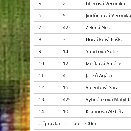
5.
2
Fillerová Veronika
6.
5
Jindřichová Veronik
7.
423
Zelená Nela
8.
3
Horáčková Eliška
9.
14
Šubrtová Sofie
10.
12
Misíková Amálie
11.
4
Janků Agáta
12.
16
Valentová Sára
13.
425
Vyhnánková Matyld
14.
10
Kratinová Alžběta
přípravka I – chlapci 300m