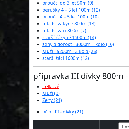
broučci do 3 let 50m (9)
berušky 4 – 5 let 100m (12)
broučci 4 – 5 let 100m (10)
mladší žákyně 800m (18)
mladší žáci 800m (7)
starší žákyně 1600m (14)
ženy a dorost - 3000m 1 kolo (16)
Muži - 5200m - 2 kola (25)
starší žáci 1600m (12)
přípravka III dívky 800m 
Celkové
Muži (0)
Ženy (21)
přípr. III - dívky (21)