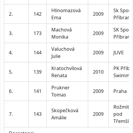
Hlinomazová
Sk Sport
2.
142
2009
Ema
Příbram
Machová
SK Sport
3.
173
2009
Monika
Příbram
Valuchová
4.
144
2009
JUVE
Julie
Kratochvílová
PK Příb
5.
139
2010
Renata
Swimmi
Prukner
6.
141
2009
Praha
Tomas
Rožmitál
Skopečková
7.
143
2009
pod
Amálie
Třemší