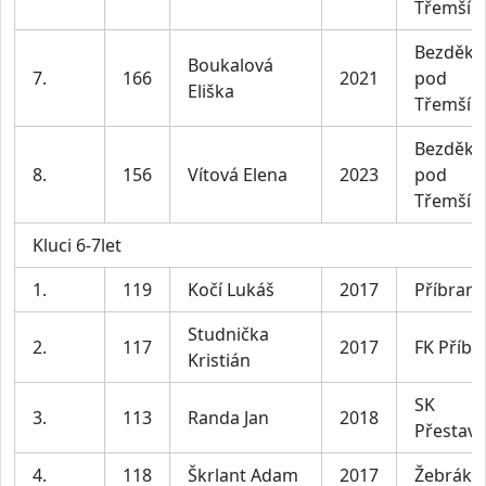
Třemší
Bezděko
Boukalová
7.
166
2021
pod
Eliška
Třemší
Bezděko
8.
156
Vítová Elena
2023
pod
Třemší
Kluci 6-7let
1.
119
Kočí Lukáš
2017
Příbram
Studnička
2.
117
2017
FK Příb
Kristián
SK
3.
113
Randa Jan
2018
Přestavl
4.
118
Škrlant Adam
2017
Žebrák