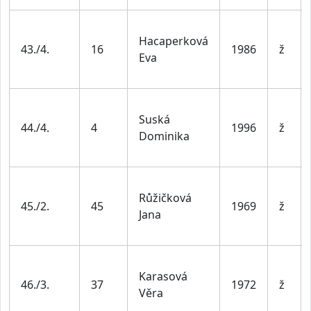
Hacaperková
43./4.
16
1986
ž
Eva
Suská
44./4.
4
1996
ž
Dominika
Růžičková
45./2.
45
1969
ž
Jana
Karasová
46./3.
37
1972
ž
Věra