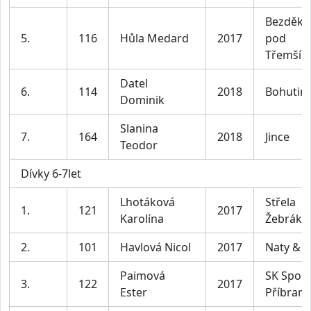
Bezděko
5.
116
Hůla Medard
2017
pod
Třemší
Datel
6.
114
2018
Bohutin
Dominik
Slanina
7.
164
2018
Jince
Teodor
Dívky 6-7let
Lhotáková
Střela
1.
121
2017
Karolína
Žebrák
2.
101
Havlová Nicol
2017
Naty & N
Paimová
SK Sport
3.
122
2017
Ester
Příbram