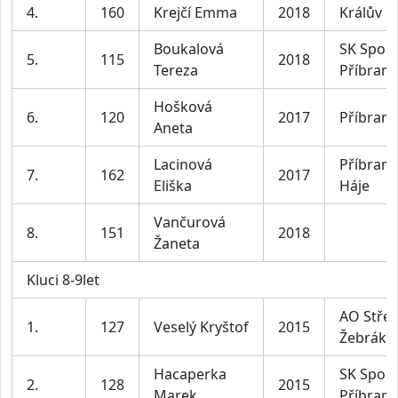
4.
160
Krejčí Emma
2018
Králův D
Boukalová
SK Sport
5.
115
2018
Tereza
Příbram
Hošková
6.
120
2017
Příbram
Aneta
Lacinová
Příbram 
7.
162
2017
Eliška
Háje
Vančurová
8.
151
2018
Žaneta
Kluci 8-9let
AO Střel
1.
127
Veselý Kryštof
2015
Žebrák
Hacaperka
SK Sport
2.
128
2015
Marek
Příbram