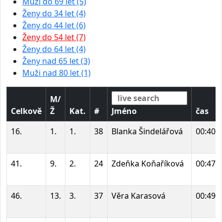
Muži do 69 let (5)
Ženy do 34 let (4)
Ženy do 44 let (6)
Ženy do 54 let (7)
Ženy do 64 let (4)
Ženy nad 65 let (3)
Muži nad 80 let (1)
M/
Celkově
Ž
Kat.
#
Jméno
čas
16.
1.
1.
38
Blanka Šindelářová
00:40:
41.
9.
2.
24
Zdeňka Koňaříková
00:47:
46.
13.
3.
37
Věra Karasová
00:49: