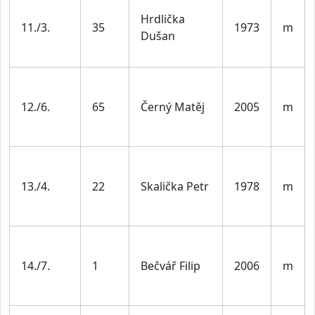
Hrdlička
11./3.
35
1973
m
Dušan
12./6.
65
Černý Matěj
2005
m
13./4.
22
Skalička Petr
1978
m
14./7.
1
Bečvář Filip
2006
m