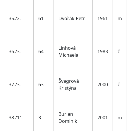
35./2.
61
Dvořák Petr
1961
m
Linhová
36./3.
64
1983
ž
Michaela
Švagrová
37./3.
63
2000
ž
Kristýna
Burian
38./11.
3
2001
m
Dominik