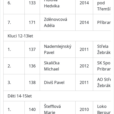
6.
133
2014
pod
Hedvika
Třemší
Zděnovcová
7.
171
2014
Příbram
Adéla
Kluci 12-13let
Nademlejnský
Střela
1.
137
2011
Pavel
Žebrák
Skalička
SK Sport
2.
136
2012
Michael
Pribram
AO Střel
3.
138
Diviš Pavel
2011
Žebrák
Děti 14-15let
Štefflová
Loko
1.
140
2010
Marie
Beroun