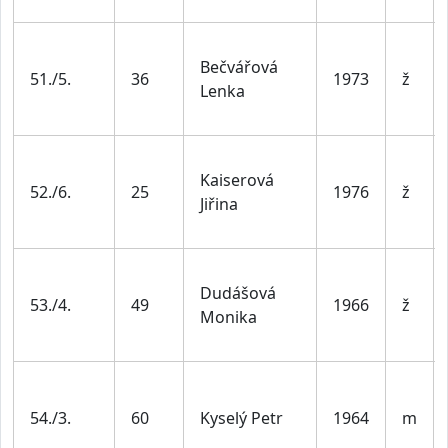
Bečvářová
51./5.
36
1973
ž
Lenka
Kaiserová
52./6.
25
1976
ž
Jiřina
Dudášová
53./4.
49
1966
ž
Monika
54./3.
60
Kyselý Petr
1964
m