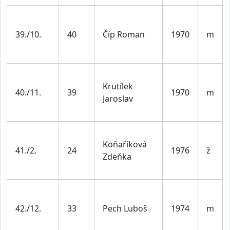
39./10.
40
Číp Roman
1970
m
Krutílek
40./11.
39
1970
m
Jaroslav
Koňaříková
41./2.
24
1976
ž
Zdeňka
42./12.
33
Pech Luboš
1974
m