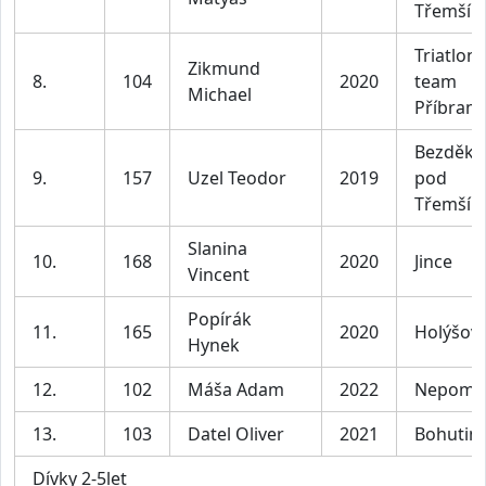
Třemší
Triatlon
Zikmund
8.
104
2020
team
Michael
Příbram
Bezděko
9.
157
Uzel Teodor
2019
pod
Třemší
Slanina
10.
168
2020
Jince
Vincent
Popírák
11.
165
2020
Holýšov
Hynek
12.
102
Máša Adam
2022
Nepomu
13.
103
Datel Oliver
2021
Bohutin
Dívky 2-5let