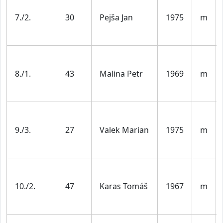
7./2.
30
Pejša Jan
1975
m
8./1.
43
Malina Petr
1969
m
9./3.
27
Valek Marian
1975
m
10./2.
47
Karas Tomáš
1967
m