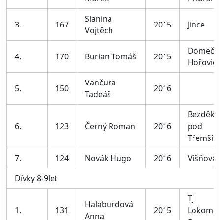
Slanina
3.
167
2015
Jince
Vojtěch
Domeče
4.
170
Burian Tomáš
2015
Hořovic
Vančura
5.
150
2016
Tadeáš
Bezděko
6.
123
Černý Roman
2016
pod
Třemší
7.
124
Novák Hugo
2016
Višňová
Dívky 8-9let
TJ
Halaburdová
1.
131
2015
Lokomot
Anna