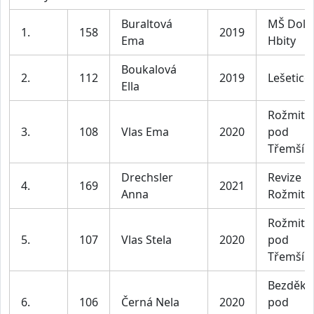
Buraltová
MŠ Doln
1.
158
2019
Ema
Hbity
Boukalová
2.
112
2019
Lešetice
Ella
Rožmitál
3.
108
Vlas Ema
2020
pod
Třemší
Drechsler
Revize
4.
169
2021
Anna
Rožmitíá
Rožmitál
5.
107
Vlas Stela
2020
pod
Třemší
Bezděko
6.
106
Černá Nela
2020
pod