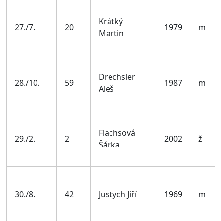
Krátký
27./7.
20
1979
m
Martin
Drechsler
28./10.
59
1987
m
Aleš
Flachsová
29./2.
2
2002
ž
Šárka
30./8.
42
Justych Jiří
1969
m