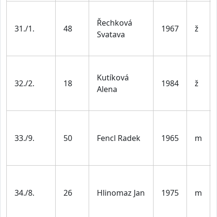
Řechková
31./1.
48
1967
ž
Svatava
Kutíková
32./2.
18
1984
ž
Alena
33./9.
50
Fencl Radek
1965
m
34./8.
26
Hlinomaz Jan
1975
m