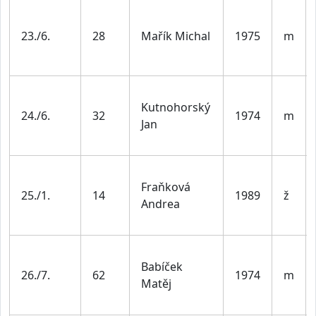
23./6.
28
Mařík Michal
1975
m
Kutnohorský
24./6.
32
1974
m
Jan
Fraňková
25./1.
14
1989
ž
Andrea
Babíček
26./7.
62
1974
m
Matěj