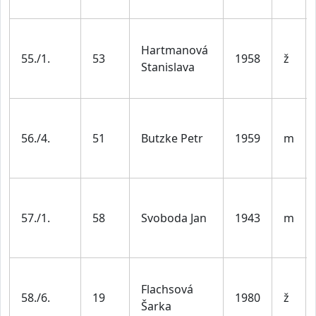
Hartmanová
55./1.
53
1958
ž
Stanislava
56./4.
51
Butzke Petr
1959
m
57./1.
58
Svoboda Jan
1943
m
Flachsová
58./6.
19
1980
ž
Šarka