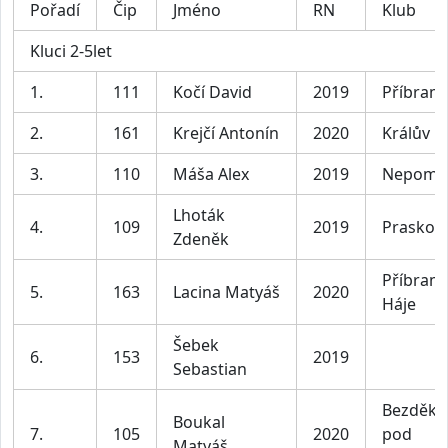
Pořadí
Čip
Jméno
RN
Klub
Kluci 2-5let
1.
111
Kočí David
2019
Příbram
2.
161
Krejčí Antonín
2020
Králův D
3.
110
Máša Alex
2019
Nepomu
Lhoták
4.
109
2019
Praskole
Zdeněk
Příbram 
5.
163
Lacina Matyáš
2020
Háje
Šebek
6.
153
2019
Sebastian
Bezděko
Boukal
7.
105
2020
pod
Matyáš