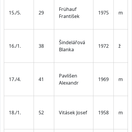
Frühauf
15./5.
29
1975
m
František
Šindelářová
16./1.
38
1972
ž
Blanka
Pavlišen
17./4.
41
1969
m
Alexandr
18./1.
52
Vitásek Josef
1958
m