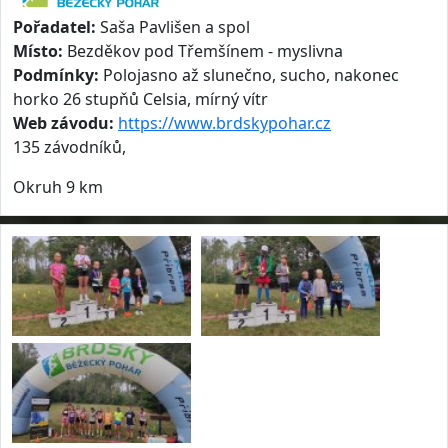
Pořadatel:
Saša Pavlišen a spol
Místo:
Bezděkov pod Třemšínem - myslivna
Podmínky:
Polojasno až slunečno, sucho, nakonec
horko 26 stupňů Celsia, mírný vítr
Web závodu:
https://www.brdskypohar.cz
135 závodníků,
Okruh 9 km