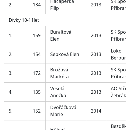
Hacaperka
SK Sport
2.
134
2013
Filip
Příbram
Dívky 10-11let
Buraltová
SK Sport
1.
159
2013
Elen
Příbram
Loko
2.
154
Šebková Elen
2013
Beroun
Brožová
SK Sport
3.
172
2013
Markéta
Příbram
Veselá
AO Střel
4.
135
2013
Anežka
Žebrák
Dvořáčková
5.
152
2014
Marie
Bezděko
Hůlová