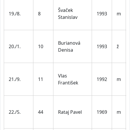
Švaček
19./8.
8
1993
m
Stanislav
Burianová
20./1.
10
1993
ž
Denisa
Vlas
21./9.
11
1992
m
František
22./5.
44
Rataj Pavel
1969
m