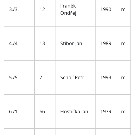
Franěk
3./3.
12
1990
m
Ondřej
4./4.
13
Stibor Jan
1989
m
5./5.
7
Schoř Petr
1993
m
6./1.
66
Hostička Jan
1979
m