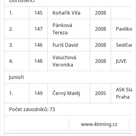
Dorostenci
1.
145
Koňařík Víťa
2008
Pánková
2.
147
2008
Pavlíkov
Tereza
3.
146
Furiš David
2008
Sedlčan
Valuchová
4.
148
2008
JUVE
Veronika
Junioři
ASK Slav
1.
149
Černý Matěj
2005
Praha
Počet závodníků: 73
www.4timing.cz