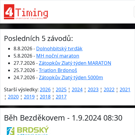
Posledních 5 závodů:
8.8.2026 -
Dolnohbitský tvrďák
5.8.2026 -
MH noční maraton
27.7.2026 -
Zátopkův Zlatý týden MARATON
25.7.2026 -
Triatlon Brdonoš
24.7.2026 -
Zátopkův Zlatý týden 5000m
Starší výsledky:
2026
¦
2025
¦
2024
¦
2023
¦
2022
¦
2021
¦
2020
¦
2019
¦
2018
¦
2017
Běh Bezděkovem - 1.9.2024 08:30