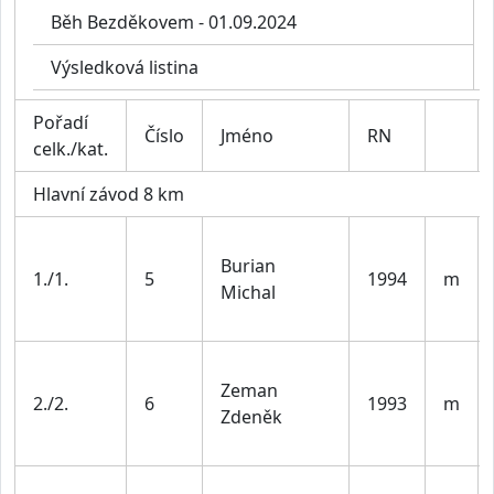
Běh Bezděkovem - 01.09.2024
Výsledková listina
Pořadí
Číslo
Jméno
RN
celk./kat.
Hlavní závod 8 km
Burian
1./1.
5
1994
m
Michal
Zeman
2./2.
6
1993
m
Zdeněk