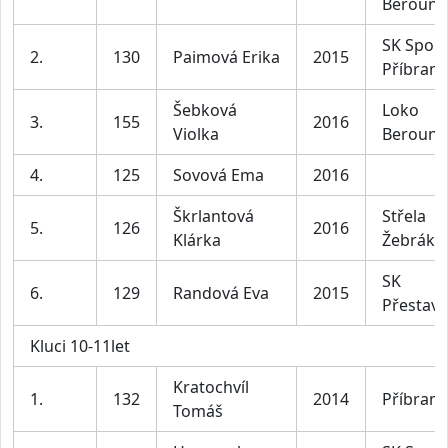
Beroun
SK Sport
2.
130
Paimová Erika
2015
Příbram
Šebková
Loko
3.
155
2016
Violka
Beroun
4.
125
Sovová Ema
2016
Škrlantová
Střela
5.
126
2016
Klárka
Žebrák
SK
6.
129
Randová Eva
2015
Přestavl
Kluci 10-11let
Kratochvíl
1.
132
2014
Příbram
Tomáš