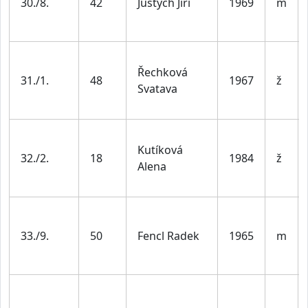
30./8.
42
Justych Jiří
1969
m
Řechková
31./1.
48
1967
ž
Svatava
Kutíková
32./2.
18
1984
ž
Alena
33./9.
50
Fencl Radek
1965
m