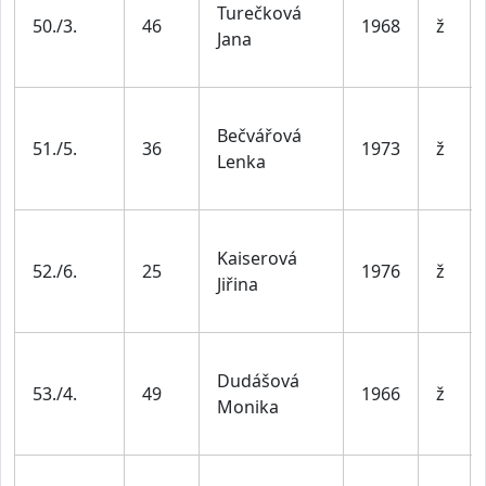
Turečková
50./3.
46
1968
ž
Jana
Bečvářová
51./5.
36
1973
ž
Lenka
Kaiserová
52./6.
25
1976
ž
Jiřina
Dudášová
53./4.
49
1966
ž
Monika