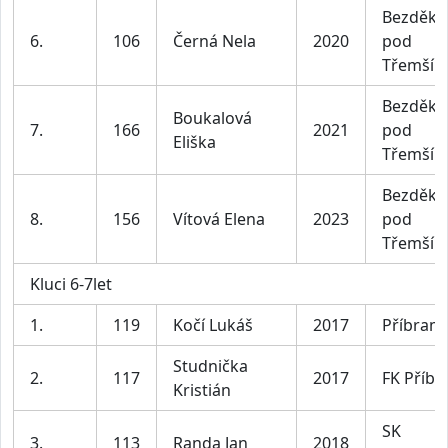
Bezděko
6.
106
Černá Nela
2020
pod
Třemší
Bezděko
Boukalová
7.
166
2021
pod
Eliška
Třemší
Bezděko
8.
156
Vítová Elena
2023
pod
Třemší
Kluci 6-7let
1.
119
Kočí Lukáš
2017
Příbram
Studnička
2.
117
2017
FK Příb
Kristián
SK
3.
113
Randa Jan
2018