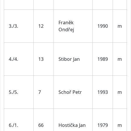
Franěk
3./3.
12
1990
m
Ondřej
4./4.
13
Stibor Jan
1989
m
5./5.
7
Schoř Petr
1993
m
6./1.
66
Hostička Jan
1979
m