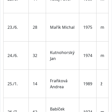
23./6.
28
Mařík Michal
1975
m
Kutnohorský
24./6.
32
1974
m
Jan
Fraňková
25./1.
14
1989
ž
Andrea
Babíček
26./7.
62
1974
m