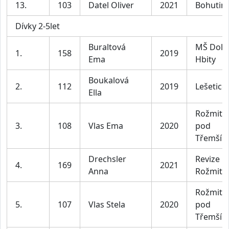
13.
103
Datel Oliver
2021
Bohutin
Dívky 2-5let
Buraltová
MŠ Doln
1.
158
2019
Ema
Hbity
Boukalová
2.
112
2019
Lešetice
Ella
Rožmitál
3.
108
Vlas Ema
2020
pod
Třemší
Drechsler
Revize
4.
169
2021
Anna
Rožmitíá
Rožmitál
5.
107
Vlas Stela
2020
pod
Třemší