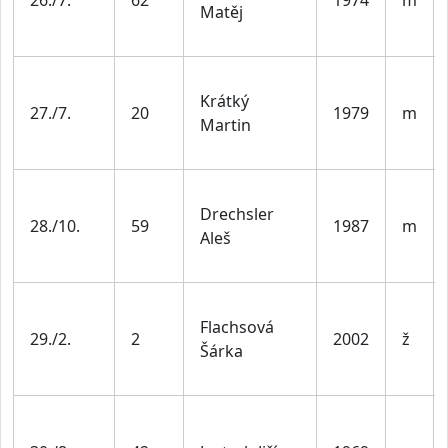
Matěj
Krátký
27./7.
20
1979
m
Martin
Drechsler
28./10.
59
1987
m
Aleš
Flachsová
29./2.
2
2002
ž
Šárka