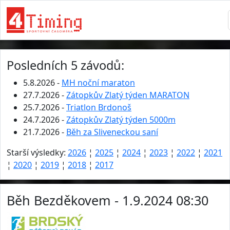
Posledních 5 závodů:
5.8.2026 -
MH noční maraton
27.7.2026 -
Zátopkův Zlatý týden MARATON
25.7.2026 -
Triatlon Brdonoš
24.7.2026 -
Zátopkův Zlatý týden 5000m
21.7.2026 -
Běh za Sliveneckou saní
Starší výsledky:
2026
¦
2025
¦
2024
¦
2023
¦
2022
¦
2021
¦
2020
¦
2019
¦
2018
¦
2017
Běh Bezděkovem - 1.9.2024 08:30