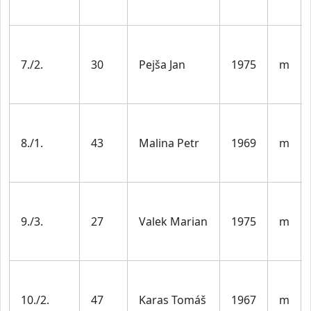
7./2.
30
Pejša Jan
1975
m
8./1.
43
Malina Petr
1969
m
9./3.
27
Valek Marian
1975
m
10./2.
47
Karas Tomáš
1967
m