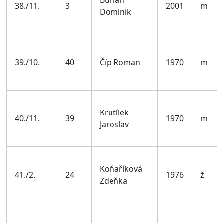
38./11.
3
2001
m
Dominik
39./10.
40
Číp Roman
1970
m
Krutílek
40./11.
39
1970
m
Jaroslav
Koňaříková
41./2.
24
1976
ž
Zdeňka