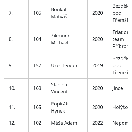
Bezděko
Boukal
7.
105
2020
pod
Matyáš
Třemší
Triatlon
Zikmund
8.
104
2020
team
Michael
Příbram
Bezděko
9.
157
Uzel Teodor
2019
pod
Třemší
Slanina
10.
168
2020
Jince
Vincent
Popírák
11.
165
2020
Holýšov
Hynek
12.
102
Máša Adam
2022
Nepomu