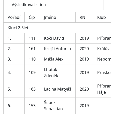
Výsledková listina
Pořadí
Čip
Jméno
RN
Klub
Kluci 2-5let
1.
111
Kočí David
2019
Příbram
2.
161
Krejčí Antonín
2020
Králův D
3.
110
Máša Alex
2019
Nepomu
Lhoták
4.
109
2019
Praskole
Zdeněk
Příbram 
5.
163
Lacina Matyáš
2020
Háje
Šebek
6.
153
2019
Sebastian