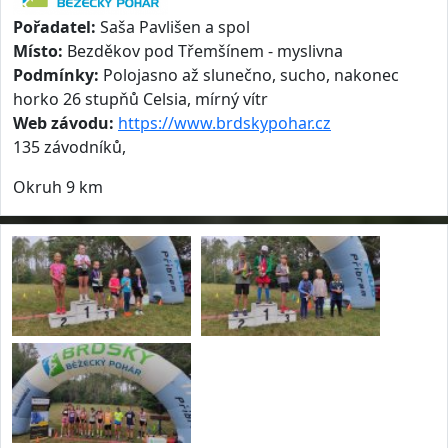
Pořadatel:
Saša Pavlišen a spol
Místo:
Bezděkov pod Třemšínem - myslivna
Podmínky:
Polojasno až slunečno, sucho, nakonec
horko 26 stupňů Celsia, mírný vítr
Web závodu:
https://www.brdskypohar.cz
135 závodníků,
Okruh 9 km