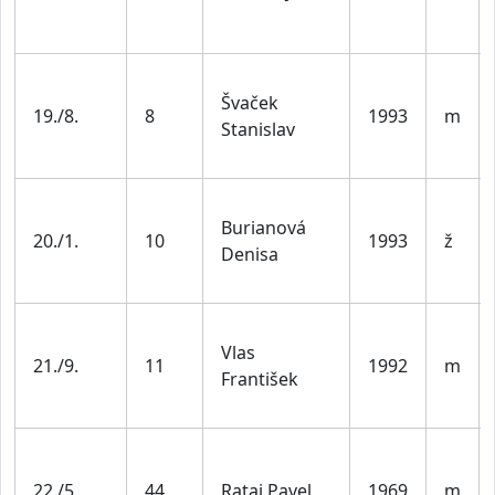
Švaček
19./8.
8
1993
m
Stanislav
Burianová
20./1.
10
1993
ž
Denisa
Vlas
21./9.
11
1992
m
František
22./5.
44
Rataj Pavel
1969
m