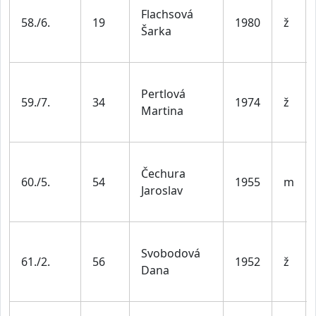
Flachsová
58./6.
19
1980
ž
Šarka
Pertlová
59./7.
34
1974
ž
Martina
Čechura
60./5.
54
1955
m
Jaroslav
Svobodová
61./2.
56
1952
ž
Dana