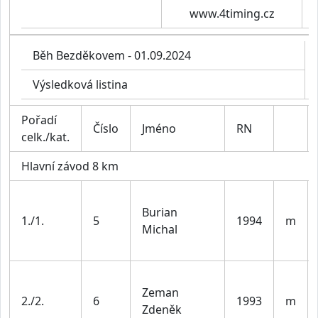
www.4timing.cz
Běh Bezděkovem - 01.09.2024
Výsledková listina
Pořadí
Číslo
Jméno
RN
celk./kat.
Hlavní závod 8 km
Burian
1./1.
5
1994
m
Michal
Zeman
2./2.
6
1993
m
Zdeněk