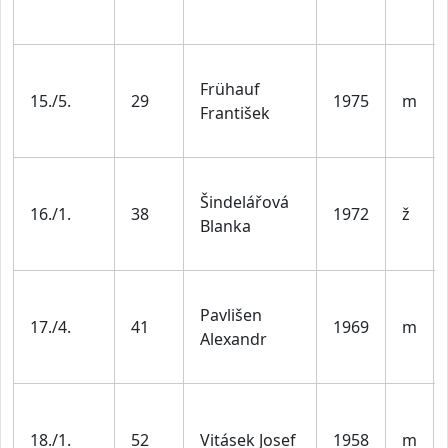
Frühauf
15./5.
29
1975
m
František
Šindelářová
16./1.
38
1972
ž
Blanka
Pavlišen
17./4.
41
1969
m
Alexandr
18./1.
52
Vitásek Josef
1958
m