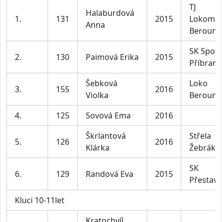
TJ
Halaburdová
1.
131
2015
Lokomot
Anna
Beroun
SK Sport
2.
130
Paimová Erika
2015
Příbram
Šebková
Loko
3.
155
2016
Violka
Beroun
4.
125
Sovová Ema
2016
Škrlantová
Střela
5.
126
2016
Klárka
Žebrák
SK
6.
129
Randová Eva
2015
Přestavl
Kluci 10-11let
Kratochvíl