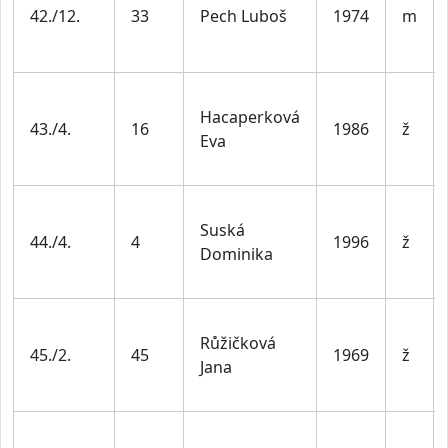
42./12.
33
Pech Luboš
1974
m
Hacaperková
43./4.
16
1986
ž
Eva
Suská
44./4.
4
1996
ž
Dominika
Růžičková
45./2.
45
1969
ž
Jana