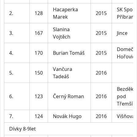
Hacaperka
SK Sport
2.
128
2015
Marek
Příbram
Slanina
3.
167
2015
Jince
Vojtěch
Domeče
4.
170
Burian Tomáš
2015
Hořovic
Vančura
5.
150
2016
Tadeáš
Bezděko
6.
123
Černý Roman
2016
pod
Třemší
7.
124
Novák Hugo
2016
Višňová
Dívky 8-9let