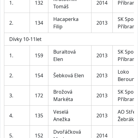
1.
132
2014
Příbram
Tomáš
Hacaperka
SK Sport
2.
134
2013
Filip
Příbram
Dívky 10-11let
Buraltová
SK Sport
1.
159
2013
Elen
Příbram
Loko
2.
154
Šebková Elen
2013
Beroun
Brožová
SK Sport
3.
172
2013
Markéta
Příbram
Veselá
AO Střel
4.
135
2013
Anežka
Žebrák
Dvořáčková
5.
152
2014