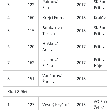
Paimová
SK Sport
3.
122
2017
Ester
Příbram
4.
160
Krejčí Emma
2018
Králův D
Boukalová
SK Sport
5.
115
2018
Tereza
Příbram
Hošková
6.
120
2017
Příbram
Aneta
Lacinová
Příbram 
7.
162
2017
Eliška
Háje
Vančurová
8.
151
2018
Žaneta
Kluci 8-9let
AO Střel
1.
127
Veselý Kryštof
2015
Žebrák