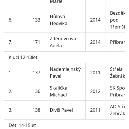
Marie
Bezděko
Hůlová
6.
133
2014
pod
Hedvika
Třemší
Zděnovcová
7.
171
2014
Příbram
Adéla
Kluci 12-13let
Nademlejnský
Střela
1.
137
2011
Pavel
Žebrák
Skalička
SK Sport
2.
136
2012
Michael
Pribram
AO Střel
3.
138
Diviš Pavel
2011
Žebrák
Děti 14-15let