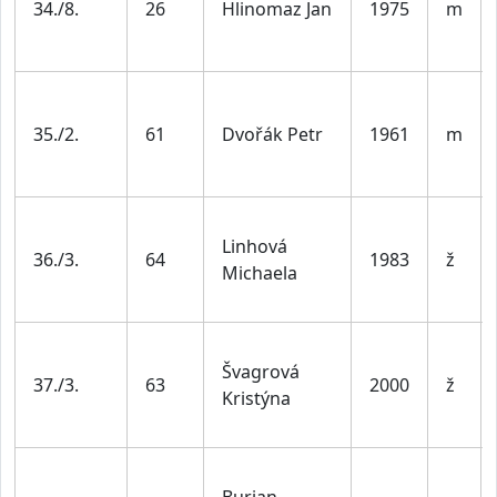
34./8.
26
Hlinomaz Jan
1975
m
35./2.
61
Dvořák Petr
1961
m
Linhová
36./3.
64
1983
ž
Michaela
Švagrová
37./3.
63
2000
ž
Kristýna
Burian