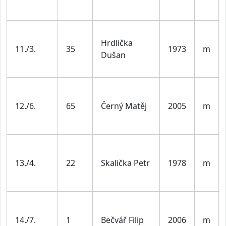
Hrdlička
11./3.
35
1973
m
Dušan
12./6.
65
Černý Matěj
2005
m
13./4.
22
Skalička Petr
1978
m
14./7.
1
Bečvář Filip
2006
m