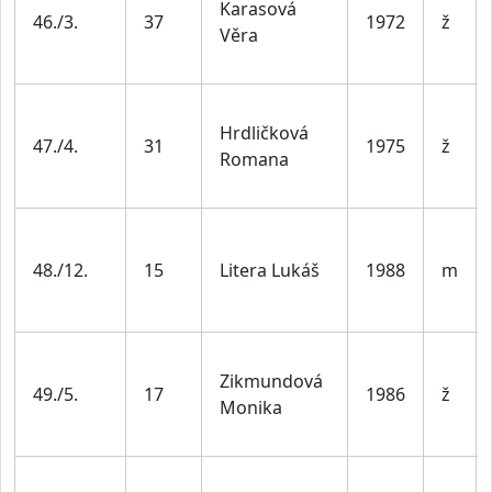
Karasová
46./3.
37
1972
ž
Věra
Hrdličková
47./4.
31
1975
ž
Romana
48./12.
15
Litera Lukáš
1988
m
Zikmundová
49./5.
17
1986
ž
Monika