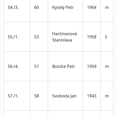
54./3.
60
Kyselý Petr
1964
m
Hartmanová
55./1.
53
1958
ž
Stanislava
56./4.
51
Butzke Petr
1959
m
57./1.
58
Svoboda Jan
1943
m