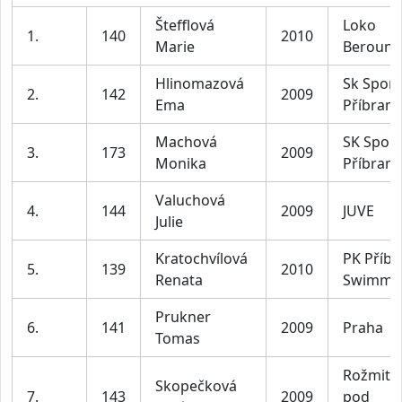
Štefflová
Loko
1.
140
2010
Marie
Beroun
Hlinomazová
Sk Sport
2.
142
2009
Ema
Příbram
Machová
SK Sport
3.
173
2009
Monika
Příbram
Valuchová
4.
144
2009
JUVE
Julie
Kratochvílová
PK Příb
5.
139
2010
Renata
Swimmi
Prukner
6.
141
2009
Praha
Tomas
Rožmitál
Skopečková
7.
143
2009
pod