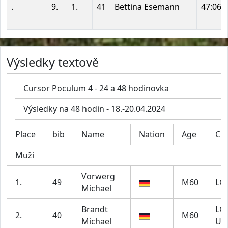
.
9.
1.
41
Bettina Esemann
47:06:
Výsledky textově
Cursor Poculum 4 - 24 a 48 hodinovka
Výsledky na 48 hodin - 18.-20.04.2024
Place
bib
Name
Nation
Age
Cl
Muži
Vorwerg
1.
49
M60
LG 
Michael
Brandt
LG 
2.
40
M60
Michael
Ul