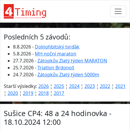
Posledních 5 závodů:
8.8.2026 -
Dolnohbitský tvrďák
5.8.2026 -
MH noční maraton
27.7.2026 -
Zátopkův Zlatý týden MARATON
25.7.2026 -
Triatlon Brdonoš
24.7.2026 -
Zátopkův Zlatý týden 5000m
Starší výsledky:
2026
¦
2025
¦
2024
¦
2023
¦
2022
¦
2021
¦
2020
¦
2019
¦
2018
¦
2017
Sušice CP4: 48 a 24 hodinovka -
18.10.2024 12:00