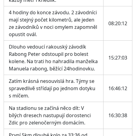
každý metr i knedlík.
4 hodiny do konce závodu. 2 závodníci
mají stejný počet kilometrů, ale jeden
08:20:12
ze závodníků v noci omylem zapomněl
opustit ovál.
Dlouho vedoucí rakouský závodík
Rabong Peter odstoupil pro bolest
15:27:03
kolene. Na trati ho nahradila manželka
Manuela rabong, běžící 24hodinovku.
Zatím krásná nesouvislá hra. Týmy se
spravedlivě střídají po jednom dotyku
16:46:12
s míčem.
Na stadionu se začíná něco dít: V
bílých dresech nastupují dorostenci
16:30:38
Zdic pro zelenočerným domácím.
První 5km dlouhé kolo za 33:36 od