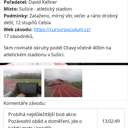
Pořadatel:
David Kellner
Místo:
Sušice - atletický stadion
Podmínky:
Zataženo, mírný vítr, večer a ráno drobný
déšť, 12 stupňů Celsia
Web závodu:
https://cursorpoculum.cz/
17 závodníků,
5km rovinaté okruhy podél Otavy včetně 400m na
atletickém stadionu v Sušici.
Komentáře závodu:
Probíhá nejdůležitější bod akce:
Pozávodní oběd a doměření, jde o
13:02:49