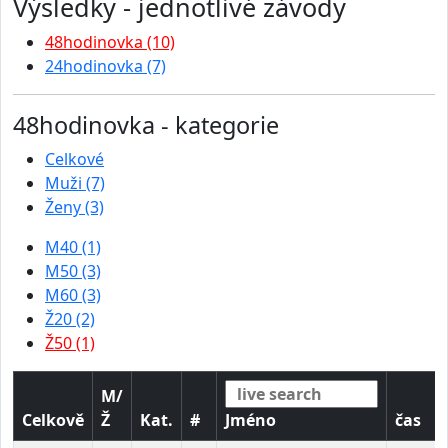
Výsledky - jednotlivé závody
48hodinovka (10)
24hodinovka (7)
48hodinovka - kategorie
Celkové
Muži (7)
Ženy (3)
M40 (1)
M50 (3)
M60 (3)
Ž20 (2)
Ž50 (1)
M/
Celkově
Ž
Kat.
#
Jméno
čas