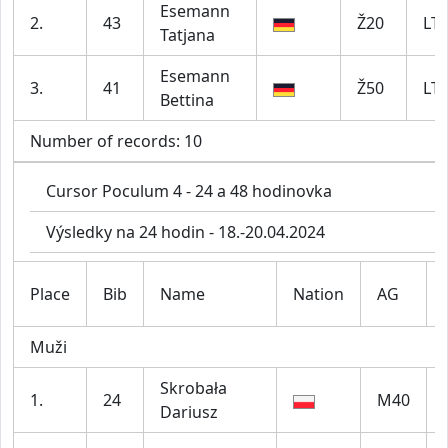
Esemann
2.
43
Ž20
LT
Tatjana
Esemann
3.
41
Ž50
LT
Bettina
Number of records: 10
Cursor Poculum 4 - 24 a 48 hodinovka
Výsledky na 24 hodin - 18.-20.04.2024
Place
Bib
Name
Nation
AG
Muži
Skrobała
1.
24
M40
Dariusz