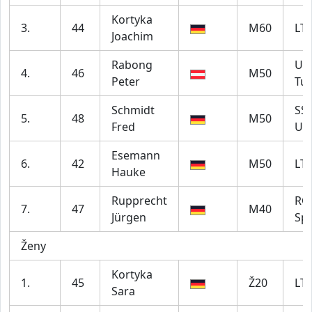
Kortyka
3.
44
M60
LT
Joachim
Rabong
Ult
4.
46
M50
Peter
Tul
Schmidt
SS
5.
48
M50
Fred
Ur
Esemann
6.
42
M50
LT
Hauke
Rupprecht
RC
7.
47
M40
Jürgen
Sp
Ženy
Kortyka
1.
45
Ž20
LT
Sara