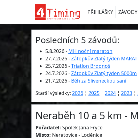
PŘIHLÁŠKY
ZÁVODY
Posledních 5 závodů:
5.8.2026 -
MH noční maraton
27.7.2026 -
Zátopkův Zlatý týden MARA
25.7.2026 -
Triatlon Brdonoš
24.7.2026 -
Zátopkův Zlatý týden 5000m
21.7.2026 -
Běh za Sliveneckou saní
Starší výsledky:
2026
¦
2025
¦
2024
¦
2023
¦
Neraběh 10 a 5 km - M
Pořadatel:
Spolek Jana Fryce
Místo:
Neratovice - Loděnice