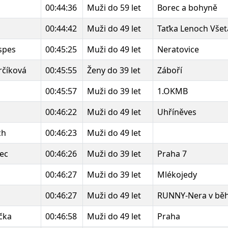
00:44:36
Muži do 59 let
Borec a bohyně
00:44:42
Muži do 49 let
Taťka Lenoch Všet
spes
00:45:25
Muži do 49 let
Neratovice
rčíková
00:45:55
Ženy do 39 let
Záboří
00:45:57
Muži do 39 let
1.OKMB
00:46:22
Muži do 49 let
Uhříněves
ch
00:46:23
Muži do 49 let
ec
00:46:26
Muži do 39 let
Praha 7
00:46:27
Muži do 39 let
Mlékojedy
00:46:27
Muži do 49 let
RUNNY-Nera v bě
čka
00:46:58
Muži do 49 let
Praha