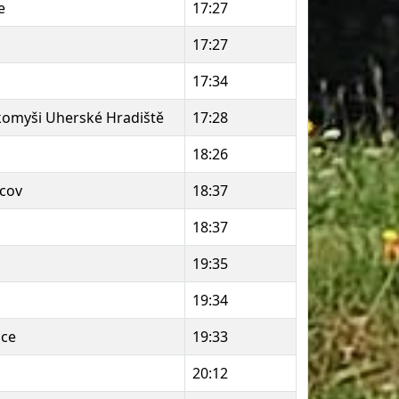
e
17:27
17:27
17:34
komyši Uherské Hradiště
17:28
18:26
acov
18:37
18:37
19:35
19:34
ice
19:33
20:12