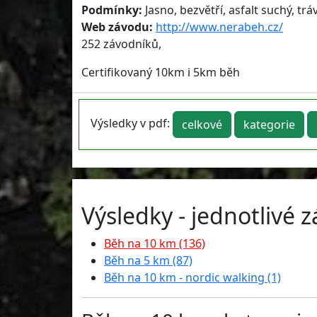
Podmínky:
Jasno, bezvětří, asfalt suchý, tr
Web závodu:
http://www.nerabeh.cz/
252 závodníků,
Certifikovaný 10km i 5km běh
Výsledky v pdf:
celkové
kategorie
Výsledky - jednotlivé 
Běh na 10 km (136)
Běh na 5 km (87)
Běh na 10 km - nordic walking (1)