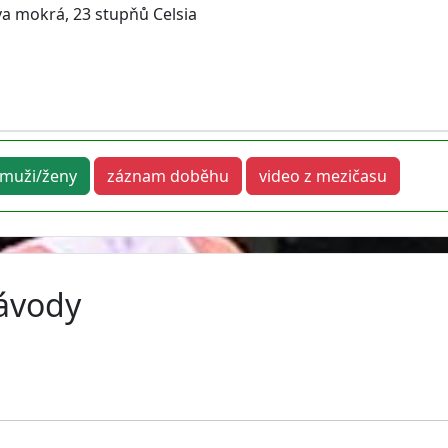
áva mokrá, 23 stupňů Celsia
muži/ženy
záznam doběhu
video z mezičasu
závody