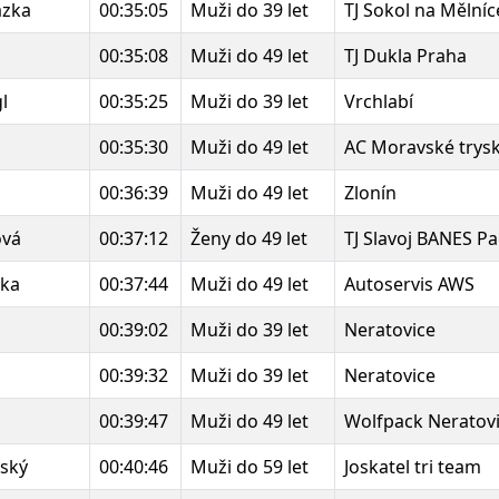
ázka
00:35:05
Muži do 39 let
TJ Sokol na Mělníc
00:35:08
Muži do 49 let
TJ Dukla Praha
gl
00:35:25
Muži do 39 let
Vrchlabí
00:35:30
Muži do 49 let
AC Moravské trys
00:36:39
Muži do 49 let
Zlonín
ová
00:37:12
Ženy do 49 let
TJ Slavoj BANES P
ška
00:37:44
Muži do 49 let
Autoservis AWS
00:39:02
Muži do 39 let
Neratovice
00:39:32
Muži do 39 let
Neratovice
a
00:39:47
Muži do 49 let
Wolfpack Neratov
vský
00:40:46
Muži do 59 let
Joskatel tri team