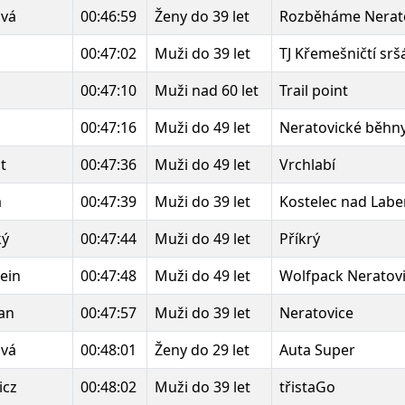
ová
00:46:59
Ženy do 39 let
Rozběháme Nerat
00:47:02
Muži do 39 let
TJ Křemešničtí srš
00:47:10
Muži nad 60 let
Trail point
00:47:16
Muži do 49 let
Neratovické běhn
t
00:47:36
Muži do 49 let
Vrchlabí
a
00:47:39
Muži do 39 let
Kostelec nad Lab
ký
00:47:44
Muži do 49 let
Příkrý
ein
00:47:48
Muži do 49 let
Wolfpack Neratov
an
00:47:57
Muži do 39 let
Neratovice
ová
00:48:01
Ženy do 29 let
Auta Super
icz
00:48:02
Muži do 39 let
třistaGo