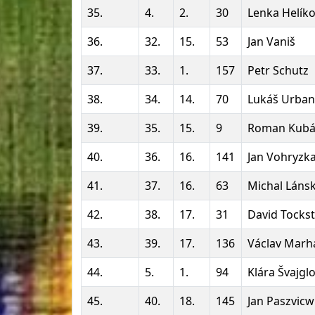
35.
4.
2.
30
Lenka Helík
36.
32.
15.
53
Jan Vaniš
37.
33.
1.
157
Petr Schutz
38.
34.
14.
70
Lukáš Urban
39.
35.
15.
9
Roman Kubá
40.
36.
16.
141
Jan Vohryzk
41.
37.
16.
63
Michal Láns
42.
38.
17.
31
David Tockst
43.
39.
17.
136
Václav Marh
44.
5.
1.
94
Klára Švajgl
45.
40.
18.
145
Jan Paszvicw