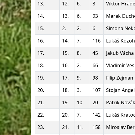
13.
12.
6.
3
Viktor Hrad
14.
13.
6.
93
Marek Duch
15.
2.
2.
6
Simona Nek
16.
14.
7.
116
Lukáš Kozoh
17.
15.
8.
45
Jakub Vácha
18.
16.
2.
66
Vladimír Ves
19.
17.
9.
98
Filip Zejman
20.
18.
3.
107
Stojan Ange
21.
19.
10.
20
Patrik Nová
22.
20.
7.
142
Lukáš Kratoc
23.
21.
11.
158
Miroslav Be