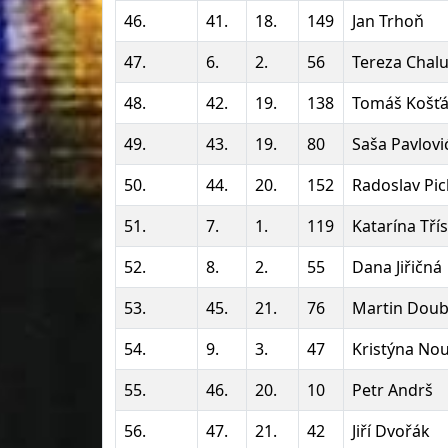
46.
41.
18.
149
Jan Trhoň
47.
6.
2.
56
Tereza Chal
48.
42.
19.
138
Tomáš Košťá
49.
43.
19.
80
Saša Pavlovi
50.
44.
20.
152
Radoslav Pic
51.
7.
1.
119
Katarína Tří
52.
8.
2.
55
Dana Jiřičná
53.
45.
21.
76
Martin Dou
54.
9.
3.
47
Kristýna No
55.
46.
20.
10
Petr Andrš
56.
47.
21.
42
Jiří Dvořák