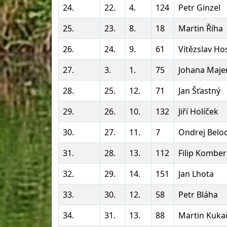
24.
22.
4.
124
Petr Ginzel
25.
23.
8.
18
Martin Říha
26.
24.
9.
61
Vítězslav Ho
27.
3.
1.
75
Johana Maje
28.
25.
12.
71
Jan Šťastný
29.
26.
10.
132
Jiří Holíček
30.
27.
11.
7
Ondrej Belo
31.
28.
13.
112
Filip Komber
32.
29.
14.
151
Jan Lhota
33.
30.
12.
58
Petr Bláha
34.
31.
13.
88
Martin Kuka