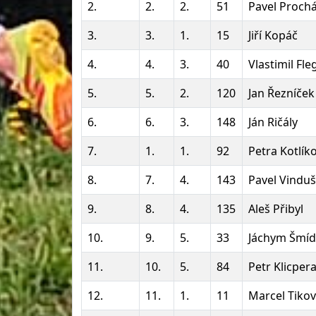
2.
2.
2.
51
Pavel Proch
3.
3.
1.
15
Jiří Kopáč
4.
4.
3.
40
Vlastimil Fle
5.
5.
2.
120
Jan Řezníček
6.
6.
3.
148
Ján Ričály
7.
1.
1.
92
Petra Kotlík
8.
7.
4.
143
Pavel Vindu
9.
8.
4.
135
Aleš Přibyl
10.
9.
5.
33
Jáchym Šmíd
11.
10.
5.
84
Petr Klicper
12.
11.
1.
11
Marcel Tiko