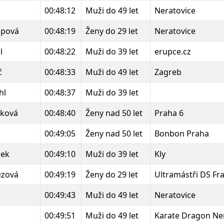
00:48:12
Muži do 49 let
Neratovice
upová
00:48:19
Ženy do 29 let
Neratovice
l
00:48:22
Muži do 39 let
erupce.cz
ć
00:48:33
Muži do 49 let
Zagreb
hl
00:48:37
Muži do 39 let
sková
00:48:40
Ženy nad 50 let
Praha 6
00:49:05
Ženy nad 50 let
Bonbon Praha
bek
00:49:10
Muži do 39 let
Kly
uzová
00:49:19
Ženy do 29 let
Ultramástři DS Fr
00:49:43
Muži do 49 let
Neratovice
00:49:51
Muži do 49 let
Karate Dragon Ne