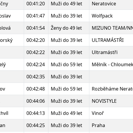
ečny
00:41:20
Muži do 49 let
Neratovice
oslav
00:41:47
Muži do 39 let
Wolfpack
olová
00:41:54
Ženy do 49 let
MIZUNO TEAM/NN 
orský
00:42:20
Muži do 39 let
ULTRAMÁSTŘI
00:42:22
Muži do 39 let
Ultramástři
elý
00:42:24
Muži do 59 let
Mělník - Chloume
00:42:35
Muži do 39 let
lov
00:42:48
Muži do 59 let
Rozběháme Nerat
k
00:44:06
Muži do 39 let
NOVISTYLE
hvíl
00:44:13
Muži do 49 let
Vinoř
ran
00:44:25
Muži do 39 let
Praha