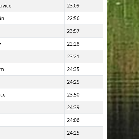
ovice
23:09
áni
22:56
23:57
y
22:28
23:21
em
24:35
24:25
ice
23:50
24:39
24:06
24:25