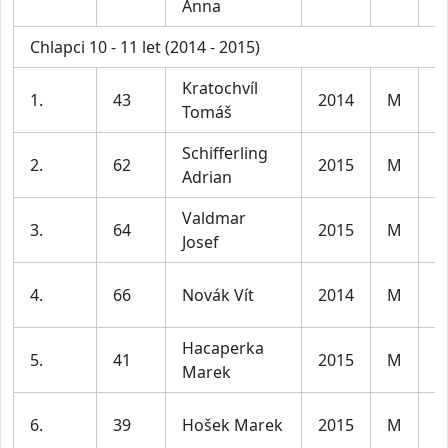
Anna
le
Chlapci 10 - 11 let (2014 - 2015)
Kratochvíl
K
1.
43
2014
M
Tomáš
le
Schifferling
K
2.
62
2015
M
Adrian
le
Valdmar
K
3.
64
2015
M
Josef
le
K
4.
66
Novák Vít
2014
M
le
Hacaperka
K
5.
41
2015
M
Marek
le
K
6.
39
Hošek Marek
2015
M
le