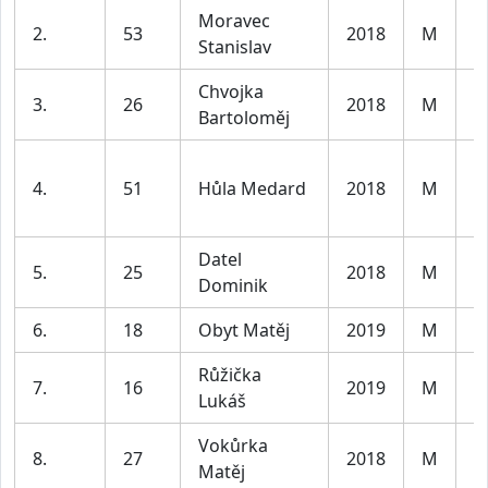
Moravec
2.
53
2018
M
K
Stanislav
Chvojka
3.
26
2018
M
K
Bartoloměj
4.
51
Hůla Medard
2018
M
K
Datel
5.
25
2018
M
K
Dominik
6.
18
Obyt Matěj
2019
M
K
Růžička
7.
16
2019
M
K
Lukáš
Vokůrka
8.
27
2018
M
K
Matěj