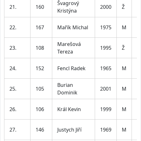
Švagrový
ž
21.
160
2000
Ž
Kristýna
le
m
22.
167
Mařík Michal
1975
M
le
Marešová
ž
23.
108
1995
Ž
Tereza
le
m
24.
152
Fencl Radek
1965
M
le
Burian
m
25.
105
2001
M
Dominik
le
m
26.
106
Král Kevin
1999
M
le
m
27.
146
Justych Jiří
1969
M
le