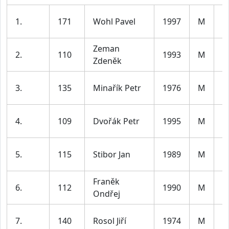
m
1.
171
Wohl Pavel
1997
M
le
Zeman
m
2.
110
1993
M
Zdeněk
le
m
3.
135
Minařík Petr
1976
M
le
m
4.
109
Dvořák Petr
1995
M
le
m
5.
115
Stibor Jan
1989
M
le
Franěk
m
6.
112
1990
M
Ondřej
le
m
7.
140
Rosol Jiří
1974
M
le