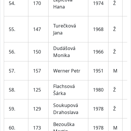
54.
170
1974
Ž
Hana
le
Turečková
ž
55.
147
1968
Ž
Jana
le
Dudášová
ž
56.
150
1966
Ž
Monika
le
m
57.
157
Werner Petr
1951
M
le
Flachsová
ž
58.
125
1980
Ž
Šárka
le
Soukupová
ž
59.
129
1978
Ž
Drahoslava
le
Bezouška
m
60.
173
1978
M