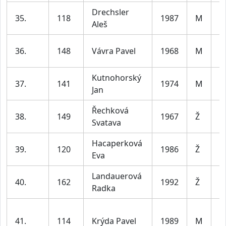
Drechsler
m
35.
118
1987
M
Aleš
le
m
36.
148
Vávra Pavel
1968
M
le
Kutnohorský
m
37.
141
1974
M
Jan
le
Řechková
ž
38.
149
1967
Ž
Svatava
le
Hacaperková
ž
39.
120
1986
Ž
Eva
le
Landauerová
ž
40.
162
1992
Ž
Radka
le
m
41.
114
Krýda Pavel
1989
M