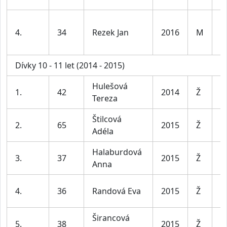
4.
34
Rezek Jan
2016
M
K
Dívky 10 - 11 let (2014 - 2015)
Hulešová
D
1.
42
2014
Ž
Tereza
le
Štilcová
D
2.
65
2015
Ž
Adéla
le
Halaburdová
D
3.
37
2015
Ž
Anna
le
D
4.
36
Randová Eva
2015
Ž
le
Širancová
D
5.
38
2015
Ž