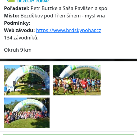
Pořadatel:
Petr Butzke a Saša Pavlišen a spol
Místo:
Bezděkov pod Třemšínem - myslivna
Podmínky:
Web závodu:
https://www.brdskypohar.cz
134 závodníků,
Okruh 9 km