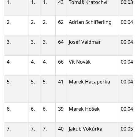
1.
1.
1.
43
Tomáš Kratochvíl
00:03:
2.
2.
2.
62
Adrian Schifferling
00:04:
3.
3.
3.
64
Josef Valdmar
00:04:
4.
4.
4.
66
Vít Novák
00:04:
5.
5.
5.
41
Marek Hacaperka
00:04:
6.
6.
6.
39
Marek Hošek
00:04:
7.
7.
7.
40
Jakub Vokůrka
00:05: