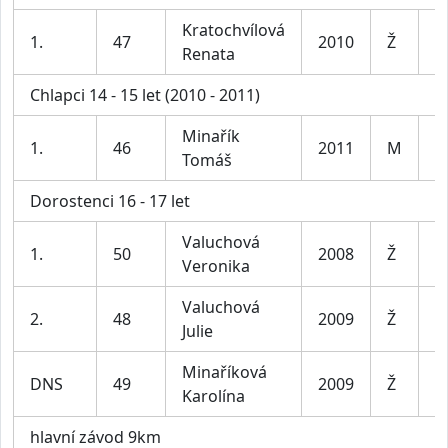
Kratochvílová
D
1.
47
2010
Ž
Renata
le
Chlapci 14 - 15 let (2010 - 2011)
Minařík
K
1.
46
2011
M
Tomáš
le
Dorostenci 16 - 17 let
Valuchová
1.
50
2008
Ž
D
Veronika
Valuchová
2.
48
2009
Ž
D
Julie
Minaříková
DNS
49
2009
Ž
D
Karolína
hlavní závod 9km