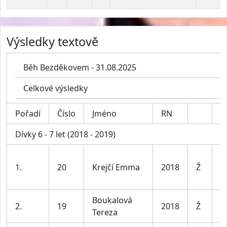
Výsledky textově
Běh Bezděkovem - 31.08.2025
Celkové výsledky
Pořadí
Číslo
Jméno
RN
K
Dívky 6 - 7 let (2018 - 2019)
D
1.
20
Krejčí Emma
2018
Ž
le
Boukalová
D
2.
19
2018
Ž
Tereza
le