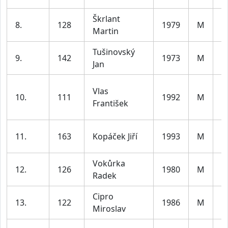
Škrlant
m
8.
128
1979
M
Martin
le
Tušinovský
m
9.
142
1973
M
Jan
le
Vlas
m
10.
111
1992
M
František
le
m
11.
163
Kopáček Jiří
1993
M
le
Vokůrka
m
12.
126
1980
M
Radek
le
Cipro
m
13.
122
1986
M
Miroslav
le