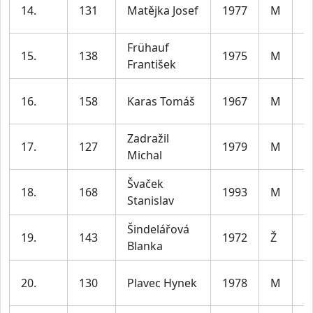
m
14.
131
Matějka Josef
1977
M
le
Frühauf
m
15.
138
1975
M
František
le
m
16.
158
Karas Tomáš
1967
M
le
Zadražil
m
17.
127
1979
M
Michal
le
Švaček
m
18.
168
1993
M
Stanislav
le
Šindelářová
ž
19.
143
1972
Ž
Blanka
le
m
20.
130
Plavec Hynek
1978
M
le