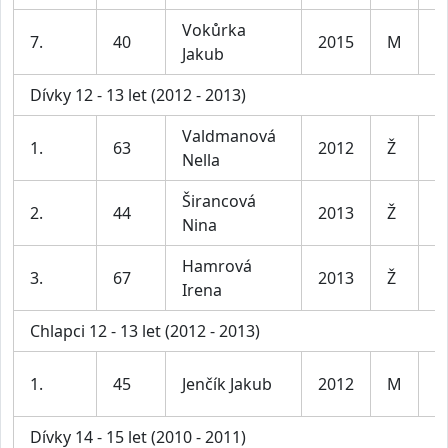
Vokůrka
K
7.
40
2015
M
Jakub
le
Dívky 12 - 13 let (2012 - 2013)
Valdmanová
D
1.
63
2012
Ž
Nella
le
Širancová
D
2.
44
2013
Ž
Nina
le
Hamrová
D
3.
67
2013
Ž
Irena
le
Chlapci 12 - 13 let (2012 - 2013)
K
1.
45
Jenčík Jakub
2012
M
le
Dívky 14 - 15 let (2010 - 2011)