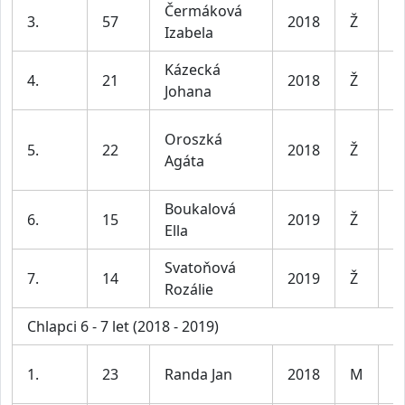
Čermáková
D
3.
57
2018
Ž
Izabela
le
Kázecká
D
4.
21
2018
Ž
Johana
le
Oroszká
D
5.
22
2018
Ž
Agáta
le
Boukalová
D
6.
15
2019
Ž
Ella
le
Svatoňová
D
7.
14
2019
Ž
Rozálie
le
Chlapci 6 - 7 let (2018 - 2019)
1.
23
Randa Jan
2018
M
K