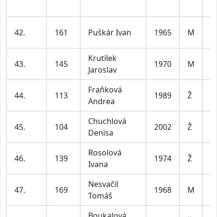
le
m
42.
161
Puškár Ivan
1965
M
le
Krutílek
m
43.
145
1970
M
Jaroslav
le
Fraňková
ž
44.
113
1989
Ž
Andrea
le
Chuchlová
ž
45.
104
2002
Ž
Denisa
le
Rosolová
ž
46.
139
1974
Ž
Ivana
le
Nesvačil
m
47.
169
1968
M
Tomáš
le
Boukalová
ž