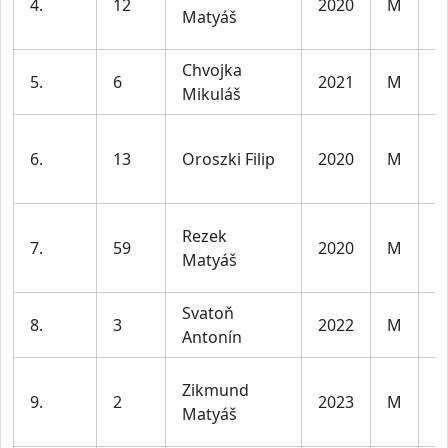
4.
12
2020
M
Matyáš
l
Chvojka
K
5.
6
2021
M
Mikuláš
l
K
6.
13
Oroszki Filip
2020
M
l
Rezek
K
7.
59
2020
M
Matyáš
l
Svatoň
K
8.
3
2022
M
Antonín
l
Zikmund
K
9.
2
2023
M
Matyáš
l