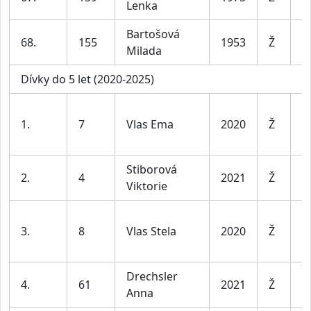
Lenka
le
Bartošová
ž
68.
155
1953
Ž
Milada
6
Dívky do 5 let (2020-2025)
D
1.
7
Vlas Ema
2020
Ž
l
Stiborová
D
2.
4
2021
Ž
Viktorie
l
D
3.
8
Vlas Stela
2020
Ž
l
Drechsler
D
4.
61
2021
Ž
Anna
l