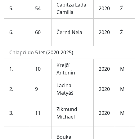
Cabitza Lada
D
5.
54
2020
Ž
Camilla
l
D
6.
60
Černá Nela
2020
Ž
l
Chlapci do 5 let (2020-2025)
Krejčí
K
1.
10
2020
M
Antonín
l
Lacina
K
2.
9
2020
M
Matyáš
l
Zikmund
K
3.
11
2020
M
Michael
l
Boukal
K