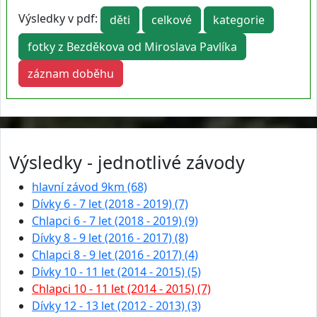
Výsledky v pdf:
děti
celkové
kategorie
fotky z Bezděkova od Miroslava Pavlíka
záznam doběhu
Výsledky - jednotlivé závody
hlavní závod 9km (68)
Dívky 6 - 7 let (2018 - 2019) (7)
Chlapci 6 - 7 let (2018 - 2019) (9)
Dívky 8 - 9 let (2016 - 2017) (8)
Chlapci 8 - 9 let (2016 - 2017) (4)
Dívky 10 - 11 let (2014 - 2015) (5)
Chlapci 10 - 11 let (2014 - 2015) (7)
Dívky 12 - 13 let (2012 - 2013) (3)