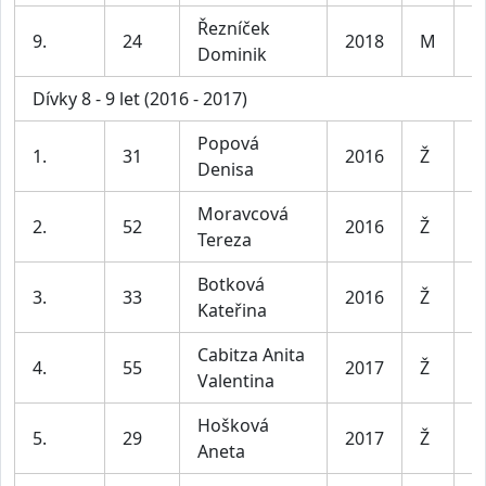
Řezníček
9.
24
2018
M
K
Dominik
Dívky 8 - 9 let (2016 - 2017)
Popová
D
1.
31
2016
Ž
Denisa
le
Moravcová
D
2.
52
2016
Ž
Tereza
le
Botková
D
3.
33
2016
Ž
Kateřina
le
Cabitza Anita
D
4.
55
2017
Ž
Valentina
le
Hošková
D
5.
29
2017
Ž
Aneta
le