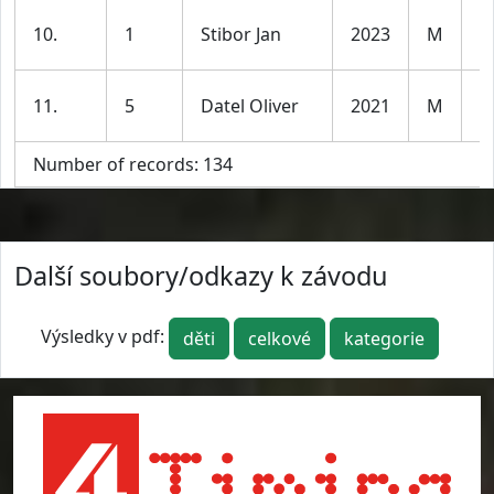
K
10.
1
Stibor Jan
2023
M
l
K
11.
5
Datel Oliver
2021
M
l
Number of records: 134
Další soubory/odkazy k závodu
Výsledky v pdf:
děti
celkové
kategorie