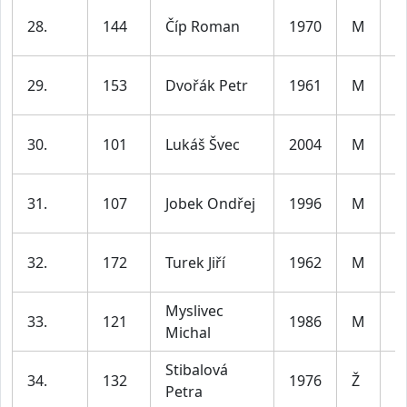
m
28.
144
Číp Roman
1970
M
le
m
29.
153
Dvořák Petr
1961
M
le
m
30.
101
Lukáš Švec
2004
M
le
m
31.
107
Jobek Ondřej
1996
M
le
m
32.
172
Turek Jiří
1962
M
le
Myslivec
m
33.
121
1986
M
Michal
le
Stibalová
ž
34.
132
1976
Ž
Petra
le