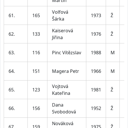
Martin
le
Volfová
ž
61.
165
1973
Ž
Šárka
le
Kaiserová
ž
62.
133
1976
Ž
Jiřina
le
m
63.
116
Pinc Vítězslav
1988
M
le
m
64.
151
Magera Petr
1966
M
le
Vojtová
ž
65.
123
1981
Ž
Kateřina
le
Dana
ž
66.
156
1952
Ž
Svobodová
6
Nováková
ž
67.
159
1975
Ž