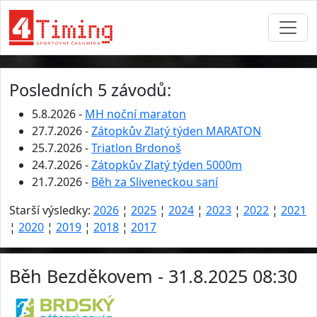
Posledních 5 závodů:
5.8.2026 -
MH noční maraton
27.7.2026 -
Zátopkův Zlatý týden MARATON
25.7.2026 -
Triatlon Brdonoš
24.7.2026 -
Zátopkův Zlatý týden 5000m
21.7.2026 -
Běh za Sliveneckou saní
Starší výsledky:
2026
¦
2025
¦
2024
¦
2023
¦
2022
¦
2021
¦
2020
¦
2019
¦
2018
¦
2017
Běh Bezděkovem - 31.8.2025 08:30