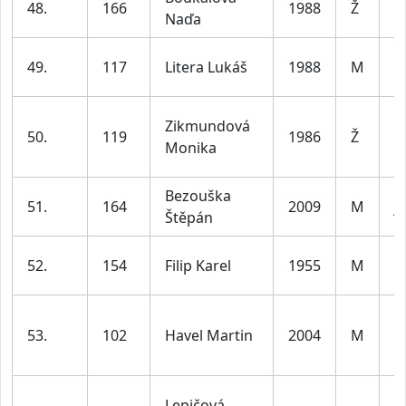
48.
166
1988
Ž
Naďa
le
m
49.
117
Litera Lukáš
1988
M
le
Zikmundová
ž
50.
119
1986
Ž
Monika
le
Bezouška
51.
164
2009
M
j
Štěpán
m
52.
154
Filip Karel
1955
M
le
m
53.
102
Havel Martin
2004
M
le
Lepičová
ž