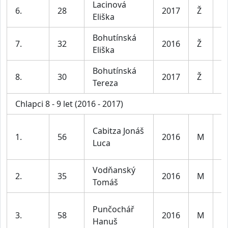
Lacinová
D
6.
28
2017
Ž
Eliška
le
Bohutínská
D
7.
32
2016
Ž
Eliška
le
Bohutínská
D
8.
30
2017
Ž
Tereza
le
Chlapci 8 - 9 let (2016 - 2017)
Cabitza Jonáš
1.
56
2016
M
K
Luca
Vodňanský
2.
35
2016
M
K
Tomáš
Punčochář
3.
58
2016
M
K
Hanuš