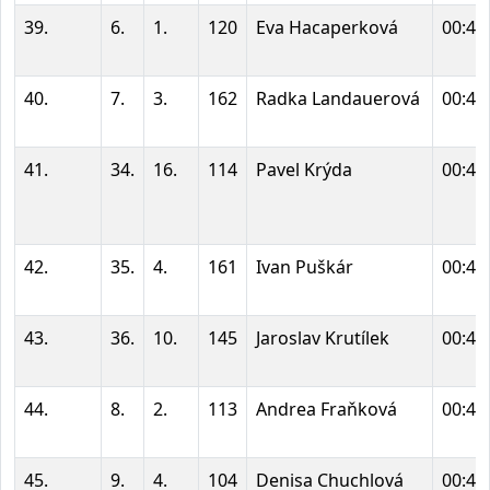
39.
6.
1.
120
Eva Hacaperková
00:46
40.
7.
3.
162
Radka Landauerová
00:46
41.
34.
16.
114
Pavel Krýda
00:46
42.
35.
4.
161
Ivan Puškár
00:46
43.
36.
10.
145
Jaroslav Krutílek
00:47
44.
8.
2.
113
Andrea Fraňková
00:47
45.
9.
4.
104
Denisa Chuchlová
00:47