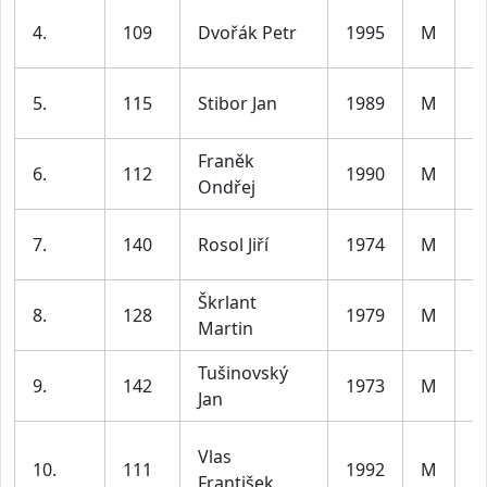
m
4.
109
Dvořák Petr
1995
M
le
m
5.
115
Stibor Jan
1989
M
le
Franěk
m
6.
112
1990
M
Ondřej
le
m
7.
140
Rosol Jiří
1974
M
le
Škrlant
m
8.
128
1979
M
Martin
le
Tušinovský
m
9.
142
1973
M
Jan
le
Vlas
m
10.
111
1992
M
František
le