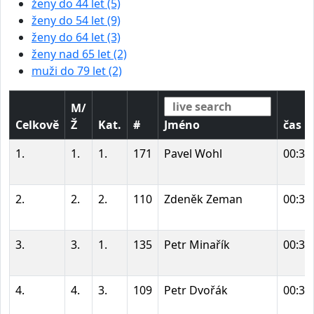
ženy do 44 let (5)
ženy do 54 let (9)
ženy do 64 let (3)
ženy nad 65 let (2)
muži do 79 let (2)
M/
Celkově
Ž
Kat.
#
Jméno
čas
1.
1.
1.
171
Pavel Wohl
00:32
2.
2.
2.
110
Zdeněk Zeman
00:32
3.
3.
1.
135
Petr Minařík
00:34
4.
4.
3.
109
Petr Dvořák
00:34