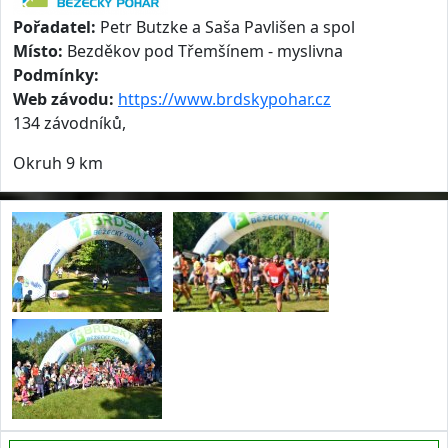
Pořadatel:
Petr Butzke a Saša Pavlišen a spol
Místo:
Bezděkov pod Třemšínem - myslivna
Podmínky:
Web závodu:
https://www.brdskypohar.cz
134 závodníků,
Okruh 9 km