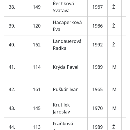
Řechková
ž
38.
149
1967
Ž
Svatava
le
Hacaperková
ž
39.
120
1986
Ž
Eva
le
Landauerová
ž
40.
162
1992
Ž
Radka
le
m
41.
114
Krýda Pavel
1989
M
le
m
42.
161
Puškár Ivan
1965
M
le
Krutílek
m
43.
145
1970
M
Jaroslav
le
Fraňková
ž
44.
113
1989
Ž