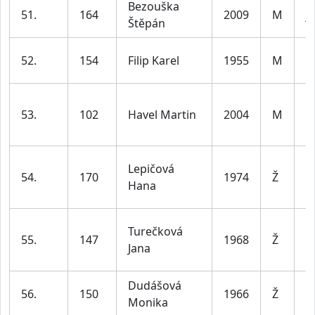
Bezouška
51.
164
2009
M
j
Štěpán
m
52.
154
Filip Karel
1955
M
le
m
53.
102
Havel Martin
2004
M
le
Lepičová
ž
54.
170
1974
Ž
Hana
le
Turečková
ž
55.
147
1968
Ž
Jana
le
Dudášová
ž
56.
150
1966
Ž
Monika
le