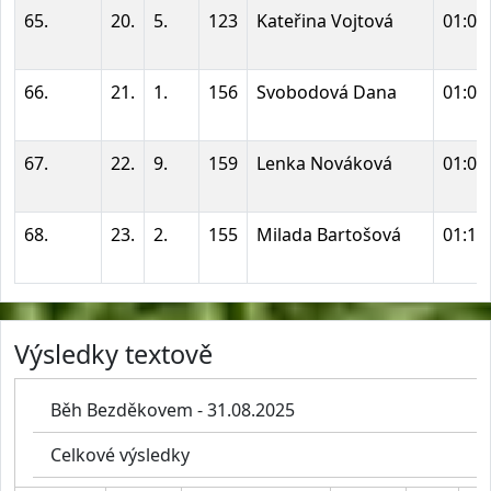
65.
20.
5.
123
Kateřina Vojtová
01:03
66.
21.
1.
156
Svobodová Dana
01:04
67.
22.
9.
159
Lenka Nováková
01:05
68.
23.
2.
155
Milada Bartošová
01:14
Výsledky textově
Běh Bezděkovem - 31.08.2025
Celkové výsledky