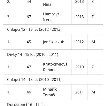
2.
44
2013
Ž
Nina
le
Hamrová
D
3.
67
2013
Ž
Irena
le
Chlapci 12 - 13 let (2012 - 2013)
K
1.
45
Jenčík Jakub
2012
M
le
Dívky 14 - 15 let (2010 - 2011)
Kratochvílová
D
1.
47
2010
Ž
Renata
le
Chlapci 14 - 15 let (2010 - 2011)
Minařík
K
1.
46
2011
M
Tomáš
le
Dorostenci 16 - 17 let