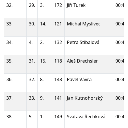
32.
29.
3.
172
Jiří Turek
00:45
33.
30.
14.
121
Michal Myslivec
00:45
34.
4.
2.
132
Petra Stibalová
00:45
35.
31.
15.
118
Aleš Drechsler
00:45
36.
32.
8.
148
Pavel Vávra
00:46
37.
33.
9.
141
Jan Kutnohorský
00:46
38.
5.
1.
149
Svatava Řechková
00:46