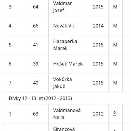
Valdmar
K
3.
64
2015
M
Josef
le
K
4.
66
Novák Vít
2014
M
le
Hacaperka
K
5.
41
2015
M
Marek
le
K
6.
39
Hošek Marek
2015
M
le
Vokůrka
K
7.
40
2015
M
Jakub
le
Dívky 12 - 13 let (2012 - 2013)
Valdmanová
D
1.
63
2012
Ž
Nella
le
Širancová
D