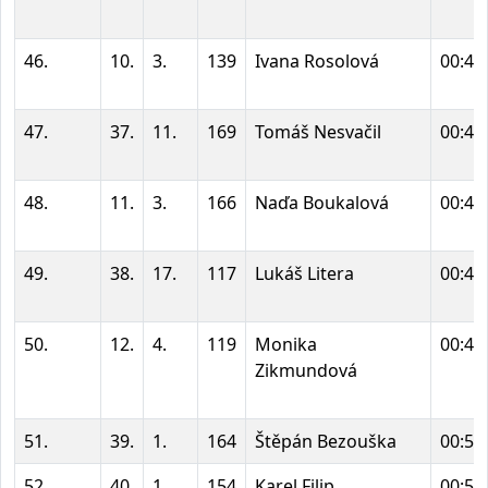
46.
10.
3.
139
Ivana Rosolová
00:47
47.
37.
11.
169
Tomáš Nesvačil
00:48
48.
11.
3.
166
Naďa Boukalová
00:48
49.
38.
17.
117
Lukáš Litera
00:48
50.
12.
4.
119
Monika
00:49
Zikmundová
51.
39.
1.
164
Štěpán Bezouška
00:50
52.
40.
1.
154
Karel Filip
00:52