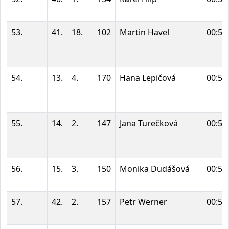
53.
41.
18.
102
Martin Havel
00:52
54.
13.
4.
170
Hana Lepičová
00:52
55.
14.
2.
147
Jana Turečková
00:52
56.
15.
3.
150
Monika Dudášová
00:52
57.
42.
2.
157
Petr Werner
00:52