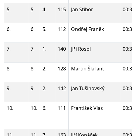
5.
5.
4.
115
Jan Stibor
00:34
6.
6.
5.
112
Ondřej Franěk
00:34
7.
7.
1.
140
Jiří Rosol
00:34
8.
8.
2.
128
Martin Škrlant
00:35
9.
9.
2.
142
Jan Tušinovský
00:37
10.
10.
6.
111
František Vlas
00:38
11.
11.
7.
163
Jiří Kopáček
00:38