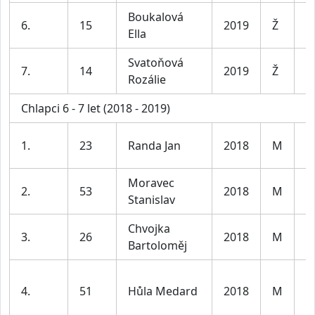
Boukalová
D
6.
15
2019
Ž
Ella
le
Svatoňová
D
7.
14
2019
Ž
Rozálie
le
Chlapci 6 - 7 let (2018 - 2019)
1.
23
Randa Jan
2018
M
K
Moravec
2.
53
2018
M
K
Stanislav
Chvojka
3.
26
2018
M
K
Bartoloměj
4.
51
Hůla Medard
2018
M
K