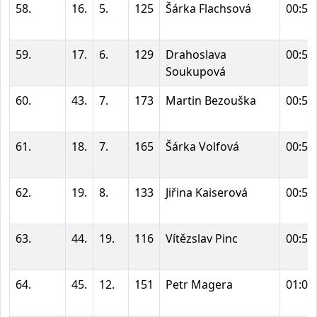
58.
16.
5.
125
Šárka Flachsová
00:53
59.
17.
6.
129
Drahoslava
00:53
Soukupová
60.
43.
7.
173
Martin Bezouška
00:53
61.
18.
7.
165
Šárka Volfová
00:53
62.
19.
8.
133
Jiřina Kaiserová
00:56
63.
44.
19.
116
Vítězslav Pinc
00:57
64.
45.
12.
151
Petr Magera
01:01