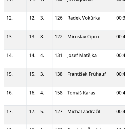
12.
12.
3.
126
Radek Vokůrka
00:39
13.
13.
8.
122
Miroslav Cipro
00:40
14.
14.
4.
131
Josef Matějka
00:40
15.
15.
3.
138
František Frühauf
00:41
16.
16.
4.
158
Tomáš Karas
00:41
17.
17.
5.
127
Michal Zadražil
00:42