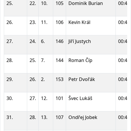
25.
22.
10.
105
Dominik Burian
00:43
26.
23.
11.
106
Kevin Král
00:43
27.
24.
6.
146
Jiří Justych
00:44
28.
25.
7.
144
Roman Číp
00:44
29.
26.
2.
153
Petr Dvořák
00:44
30.
27.
12.
101
Švec Lukáš
00:44
31.
28.
13.
107
Ondřej Jobek
00:45