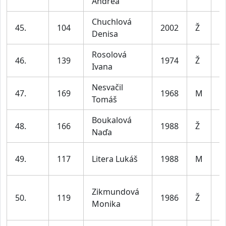
Andrea
le
Chuchlová
ž
45.
104
2002
Ž
Denisa
le
Rosolová
ž
46.
139
1974
Ž
Ivana
le
Nesvačil
m
47.
169
1968
M
Tomáš
le
Boukalová
ž
48.
166
1988
Ž
Naďa
le
m
49.
117
Litera Lukáš
1988
M
le
Zikmundová
ž
50.
119
1986
Ž
Monika
le