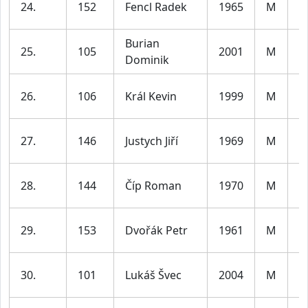
24.
152
Fencl Radek
1965
M
le
Burian
m
25.
105
2001
M
Dominik
le
m
26.
106
Král Kevin
1999
M
le
m
27.
146
Justych Jiří
1969
M
le
m
28.
144
Číp Roman
1970
M
le
m
29.
153
Dvořák Petr
1961
M
le
m
30.
101
Lukáš Švec
2004
M
le