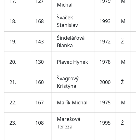
17.
127
1979
M
Michal
le
Švaček
m
18.
168
1993
M
Stanislav
le
Šindelářová
ž
19.
143
1972
Ž
Blanka
le
m
20.
130
Plavec Hynek
1978
M
le
Švagrový
ž
21.
160
2000
Ž
Kristýna
le
m
22.
167
Mařík Michal
1975
M
le
Marešová
ž
23.
108
1995
Ž
Tereza
le
m