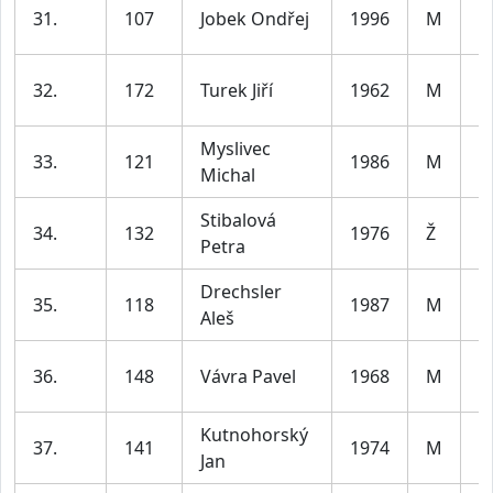
m
31.
107
Jobek Ondřej
1996
M
le
m
32.
172
Turek Jiří
1962
M
le
Myslivec
m
33.
121
1986
M
Michal
le
Stibalová
ž
34.
132
1976
Ž
Petra
le
Drechsler
m
35.
118
1987
M
Aleš
le
m
36.
148
Vávra Pavel
1968
M
le
Kutnohorský
m
37.
141
1974
M
Jan
le