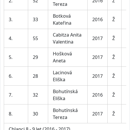
2.
52
2016
Ž
Tereza
le
Botková
D
3.
33
2016
Ž
Kateřina
le
Cabitza Anita
D
4.
55
2017
Ž
Valentina
le
Hošková
D
5.
29
2017
Ž
Aneta
le
Lacinová
D
6.
28
2017
Ž
Eliška
le
Bohutínská
D
7.
32
2016
Ž
Eliška
le
Bohutínská
D
8.
30
2017
Ž
Tereza
le
Chlapci 8 - 9 let (2016 - 2017)