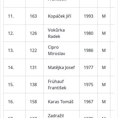
m
11.
163
Kopáček Jiří
1993
M
le
Vokůrka
m
12.
126
1980
M
Radek
le
Cipro
m
13.
122
1986
M
Miroslav
le
m
14.
131
Matějka Josef
1977
M
le
Frühauf
m
15.
138
1975
M
František
le
m
16.
158
Karas Tomáš
1967
M
le
Zadražil
m