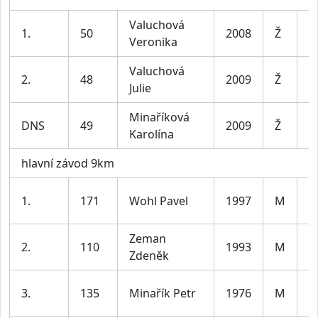
Valuchová
1.
50
2008
Ž
D
Veronika
Valuchová
2.
48
2009
Ž
D
Julie
Minaříková
DNS
49
2009
Ž
D
Karolína
hlavní závod 9km
m
1.
171
Wohl Pavel
1997
M
le
Zeman
m
2.
110
1993
M
Zdeněk
le
m
3.
135
Minařík Petr
1976
M
le