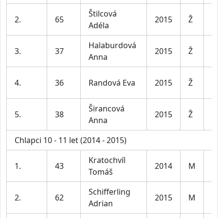
Štilcová
D
2.
65
2015
Ž
Adéla
le
Halaburdová
D
3.
37
2015
Ž
Anna
le
D
4.
36
Randová Eva
2015
Ž
le
Širancová
D
5.
38
2015
Ž
Anna
le
Chlapci 10 - 11 let (2014 - 2015)
Kratochvíl
K
1.
43
2014
M
Tomáš
le
Schifferling
K
2.
62
2015
M
Adrian
le