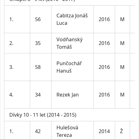
Cabitza Jonáš
1.
56
2016
M
K
Luca
Vodňanský
2.
35
2016
M
K
Tomáš
Punčochář
3.
58
2016
M
K
Hanuš
4.
34
Rezek Jan
2016
M
K
Dívky 10 - 11 let (2014 - 2015)
Hulešová
D
1.
42
2014
Ž
Tereza
le