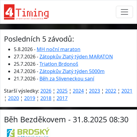
Posledních 5 závodů:
5.8.2026 -
MH noční maraton
27.7.2026 -
Zátopkův Zlatý týden MARATON
25.7.2026 -
Triatlon Brdonoš
24.7.2026 -
Zátopkův Zlatý týden 5000m
21.7.2026 -
Běh za Sliveneckou saní
Starší výsledky:
2026
¦
2025
¦
2024
¦
2023
¦
2022
¦
2021
¦
2020
¦
2019
¦
2018
¦
2017
Běh Bezděkovem - 31.8.2025 08:30