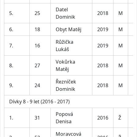
Datel
5.
25
2018
M
K
Dominik
6.
18
Obyt Matěj
2019
M
K
Růžička
7.
16
2019
M
K
Lukáš
Vokůrka
8.
27
2018
M
K
Matěj
Řezníček
9.
24
2018
M
K
Dominik
Dívky 8 - 9 let (2016 - 2017)
Popová
D
1.
31
2016
Ž
Denisa
le
Moravcová
D