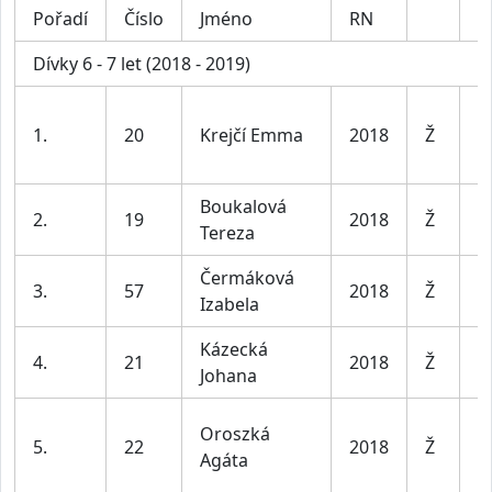
Pořadí
Číslo
Jméno
RN
K
Dívky 6 - 7 let (2018 - 2019)
D
1.
20
Krejčí Emma
2018
Ž
le
Boukalová
D
2.
19
2018
Ž
Tereza
le
Čermáková
D
3.
57
2018
Ž
Izabela
le
Kázecká
D
4.
21
2018
Ž
Johana
le
Oroszká
D
5.
22
2018
Ž
Agáta
le