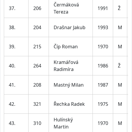
Čermáková
37.
206
1991
Ž
Tereza
38.
204
Drašnar Jakub
1993
M
39.
215
Číp Roman
1970
M
Kramářová
40.
264
1986
Ž
Radimíra
41.
208
Mastný Milan
1987
M
42.
321
Řechka Radek
1975
M
Hulínský
43.
310
1970
M
Martin