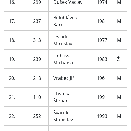
16.
299
Dušek Václav
1974
M
Bělohlávek
17.
237
1981
M
Karel
Osladil
18.
313
1977
M
Miroslav
Linhová
19.
239
1983
Ž
Michaela
20.
218
Vrabec Jiří
1961
M
Chvojka
21.
110
1991
M
Štěpán
Švaček
22.
252
1993
M
Stanislav