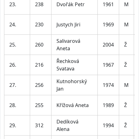
23.
238
Dvořák Petr
1961
M
24.
230
Justych Jiri
1969
M
Salivarová
25.
260
2004
Ž
Aneta
Řechková
26.
216
1967
Ž
Svatava
Kutnohorský
27.
256
1974
M
Jan
28.
255
Křížová Aneta
1989
Ž
Dedíková
29.
312
1994
Ž
Alena