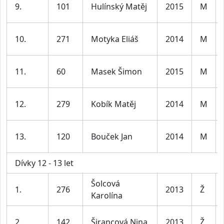
9.
101
Hulínský Matěj
2015
M
10.
271
Motyka Eliáš
2014
M
11.
60
Masek Šimon
2015
M
12.
279
Kobík Matěj
2014
M
13.
120
Bouček Jan
2014
M
Dívky 12 - 13 let
Šolcová
1.
276
2013
Ž
Karolína
2.
142
Širancová Nina
2013
Ž