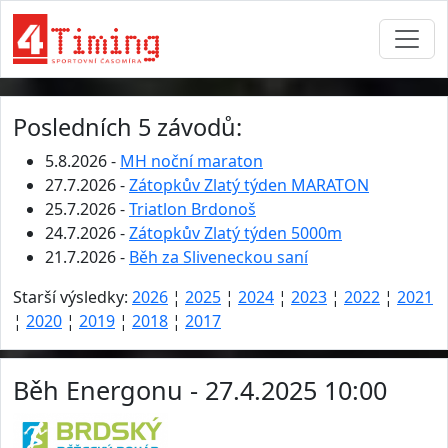
Posledních 5 závodů:
5.8.2026 -
MH noční maraton
27.7.2026 -
Zátopkův Zlatý týden MARATON
25.7.2026 -
Triatlon Brdonoš
24.7.2026 -
Zátopkův Zlatý týden 5000m
21.7.2026 -
Běh za Sliveneckou saní
Starší výsledky:
2026
¦
2025
¦
2024
¦
2023
¦
2022
¦
2021
¦
2020
¦
2019
¦
2018
¦
2017
Běh Energonu - 27.4.2025 10:00