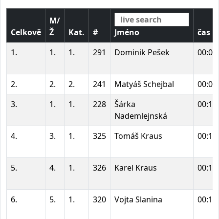
M/
Celkově
Ž
Kat.
#
Jméno
čas
1.
1.
1.
291
Dominik Pešek
00:08
2.
2.
2.
241
Matyáš Schejbal
00:09
3.
1.
1.
228
Šárka
00:11
Nademlejnská
4.
3.
1.
325
Tomáš Kraus
00:12
5.
4.
1.
326
Karel Kraus
00:12
6.
5.
1.
320
Vojta Slanina
00:13