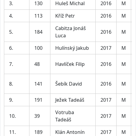
3.
130
Huleš Michal
2016
M
4.
113
Kříž Petr
2016
M
Cabitza Jonáš
5.
184
2016
M
Luca
6.
100
Hulínský Jakub
2017
M
7.
48
Havlíček Filip
2016
M
8.
141
Šebík David
2016
M
9.
191
Ježek Tadeáš
2017
M
Votruba
10.
39
2017
M
Tadeáš
11.
189
Klán Antonín
2017
M