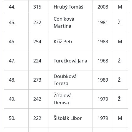
44.
315
Hrubý Tomáš
2008
M
Coníková
45.
232
1981
Ž
Martina
46.
254
Kříž Petr
1983
M
47.
224
Turečková Jana
1968
Ž
Doubková
48.
273
1989
Ž
Tereza
Žížalová
49.
242
1979
Ž
Denisa
50.
222
Šišolák Libor
1979
M