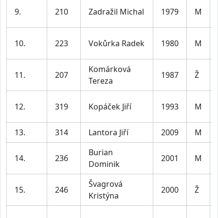
9.
210
Zadražil Michal
1979
M
10.
223
Vokůrka Radek
1980
M
Komárková
11.
207
1987
Ž
Tereza
12.
319
Kopáček Jiří
1993
M
13.
314
Lantora Jiří
2009
M
Burian
14.
236
2001
M
Dominik
Švagrová
15.
246
2000
Ž
Kristýna