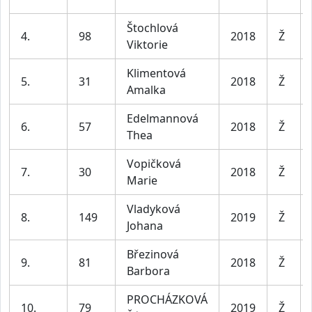
Štochlová
4.
98
2018
Ž
Viktorie
Klimentová
5.
31
2018
Ž
Amalka
Edelmannová
6.
57
2018
Ž
Thea
Vopičková
7.
30
2018
Ž
Marie
Vladyková
8.
149
2019
Ž
Johana
Březinová
9.
81
2018
Ž
Barbora
PROCHÁZKOVÁ
10.
79
2019
Ž