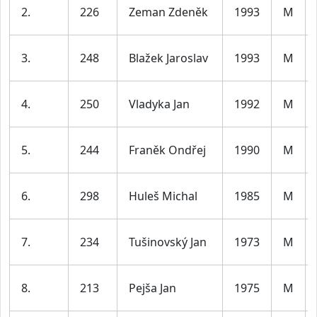
2.
226
Zeman Zdeněk
1993
M
3.
248
Blažek Jaroslav
1993
M
4.
250
Vladyka Jan
1992
M
5.
244
Franěk Ondřej
1990
M
6.
298
Huleš Michal
1985
M
7.
234
Tušinovský Jan
1973
M
8.
213
Pejša Jan
1975
M