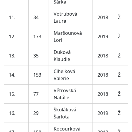
Šárka
Votrubová
11.
34
2018
Ž
Laura
Maršounová
12.
173
2019
Ž
Lori
Duková
13.
35
2018
Ž
Klaudie
Cihelková
14.
153
2018
Ž
Valerie
Větrovská
15.
77
2018
Ž
Natálie
Školáková
16.
29
2019
Ž
Šarlota
Kocourková