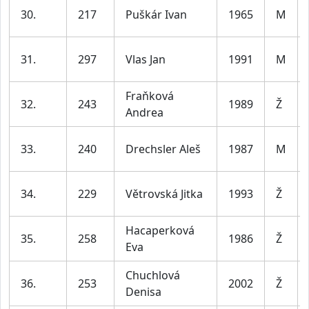
30.
217
Puškár Ivan
1965
M
31.
297
Vlas Jan
1991
M
Fraňková
32.
243
1989
Ž
Andrea
33.
240
Drechsler Aleš
1987
M
34.
229
Větrovská Jitka
1993
Ž
Hacaperková
35.
258
1986
Ž
Eva
Chuchlová
36.
253
2002
Ž
Denisa