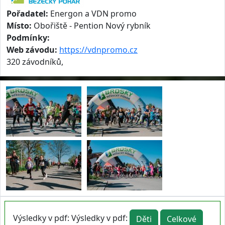
Pořadatel:
Energon a VDN promo
Místo:
Obořiště - Pention Nový rybník
Podmínky:
Web závodu:
https://vdnpromo.cz
320 závodníků,
Výsledky v pdf: Výsledky v pdf:
Děti
Celkové