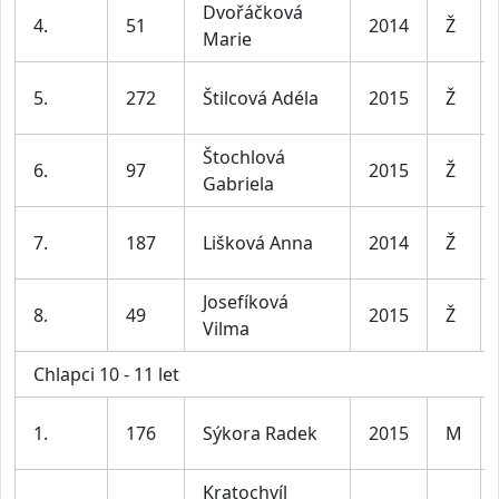
Dvořáčková
4.
51
2014
Ž
Marie
5.
272
Štilcová Adéla
2015
Ž
Štochlová
6.
97
2015
Ž
Gabriela
7.
187
Lišková Anna
2014
Ž
Josefíková
8.
49
2015
Ž
Vilma
Chlapci 10 - 11 let
1.
176
Sýkora Radek
2015
M
Kratochvíl