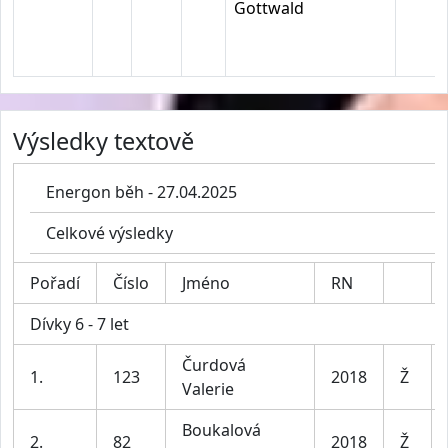
Gottwald
Výsledky textově
Energon běh - 27.04.2025
Celkové výsledky
Pořadí
Číslo
Jméno
RN
Dívky 6 - 7 let
Čurdová
1.
123
2018
Ž
Valerie
Boukalová
2.
82
2018
Ž