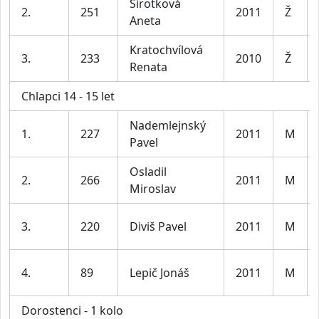
Sirotková
2.
251
2011
Ž
Aneta
Kratochvílová
3.
233
2010
Ž
Renata
Chlapci 14 - 15 let
Nademlejnský
1.
227
2011
M
Pavel
Osladil
2.
266
2011
M
Miroslav
3.
220
Diviš Pavel
2011
M
4.
89
Lepič Jonáš
2011
M
Dorostenci - 1 kolo