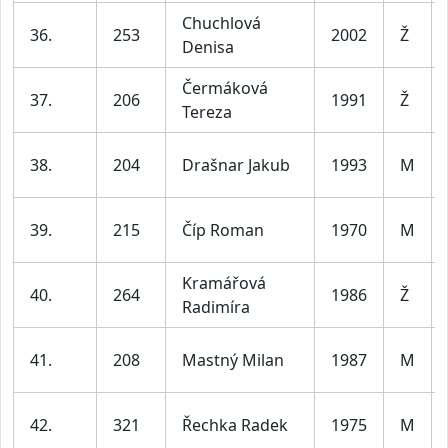
Chuchlová
36.
253
2002
Ž
Denisa
Čermáková
37.
206
1991
Ž
Tereza
38.
204
Drašnar Jakub
1993
M
39.
215
Číp Roman
1970
M
Kramářová
40.
264
1986
Ž
Radimíra
41.
208
Mastný Milan
1987
M
42.
321
Řechka Radek
1975
M