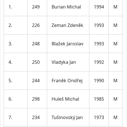
1.
249
Burian Michal
1994
M
2.
226
Zeman Zdeněk
1993
M
3.
248
Blažek Jaroslav
1993
M
4.
250
Vladyka Jan
1992
M
5.
244
Franěk Ondřej
1990
M
6.
298
Huleš Michal
1985
M
7.
234
Tušinovský Jan
1973
M