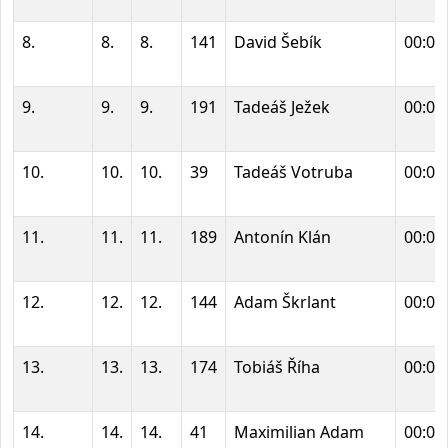
8.
8.
8.
141
David Šebík
00:02
9.
9.
9.
191
Tadeáš Ježek
00:02
10.
10.
10.
39
Tadeáš Votruba
00:02
11.
11.
11.
189
Antonín Klán
00:02
12.
12.
12.
144
Adam Škrlant
00:02
13.
13.
13.
174
Tobiáš Říha
00:03
14.
14.
14.
41
Maximilian Adam
00:03