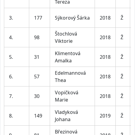
Tereza
3.
177
Sýkorový Šárka
2018
Ž
Štochlová
4.
98
2018
Ž
Viktorie
Klimentová
5.
31
2018
Ž
Amalka
Edelmannová
6.
57
2018
Ž
Thea
Vopičková
7.
30
2018
Ž
Marie
Vladyková
8.
149
2019
Ž
Johana
Březinová