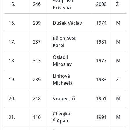
Švagrová
15.
246
2000
Ž
Kristýna
16.
299
Dušek Václav
1974
M
Bělohlávek
17.
237
1981
M
Karel
Osladil
18.
313
1977
M
Miroslav
Linhová
19.
239
1983
Ž
Michaela
20.
218
Vrabec Jiří
1961
M
Chvojka
21.
110
1991
M
Štěpán