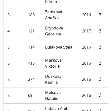
Klárka
Zemková
3.
180
2016
Ž
Anežka
Bryndová
4.
121
2017
Ž
Gabriela
5.
114
Bulakova Stela
2016
Ž
Marková
6.
116
2016
Ž
Viktorie
Dušková
7.
274
2016
Ž
Kamila
Melšová
8.
69
2016
Ž
Natálie
Cabitza Anita