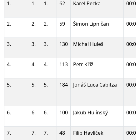
1.
1.
1.
62
Karel Pecka
00:02
2.
2.
2.
59
Šimon Lipničan
00:02
3.
3.
3.
130
Michal Huleš
00:02
4.
4.
4.
113
Petr Kříž
00:02
5.
5.
5.
184
Jonáš Luca Cabitza
00:02
6.
6.
6.
100
Jakub Hulínský
00:02
7.
7.
7.
48
Filip Havlíček
00:02