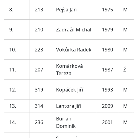
8.
213
Pejša Jan
1975
M
9.
210
Zadražil Michal
1979
M
10.
223
Vokůrka Radek
1980
M
Komárková
11.
207
1987
Ž
Tereza
12.
319
Kopáček Jiří
1993
M
13.
314
Lantora Jiří
2009
M
Burian
14.
236
2001
M
Dominik