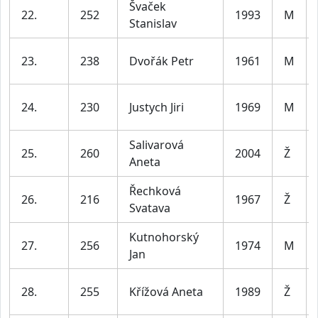
Švaček
22.
252
1993
M
Stanislav
23.
238
Dvořák Petr
1961
M
24.
230
Justych Jiri
1969
M
Salivarová
25.
260
2004
Ž
Aneta
Řechková
26.
216
1967
Ž
Svatava
Kutnohorský
27.
256
1974
M
Jan
28.
255
Křížová Aneta
1989
Ž