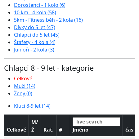
Dorostenci - 1 kolo (6)
10 km - 4 kola (58)
5km - Fitness běh - 2 kola (16)
Dívky do 5 let (47)
Chlapci do 5 let (45)
Štafety - 4 kola (4)
Junioři - 2 kola (3)
Chlapci 8 - 9 let - kategorie
Celkové
Muži (14)
Ženy (0)
Kluci 8-9 let (14)
M/
Celkově
Ž
Kat.
#
Jméno
čas