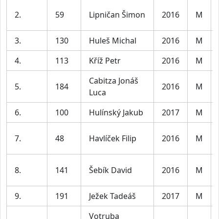
2.
59
Lipničan Šimon
2016
M
3.
130
Huleš Michal
2016
M
4.
113
Kříž Petr
2016
M
Cabitza Jonáš
5.
184
2016
M
Luca
6.
100
Hulínský Jakub
2017
M
7.
48
Havlíček Filip
2016
M
8.
141
Šebík David
2016
M
9.
191
Ježek Tadeáš
2017
M
Votruba