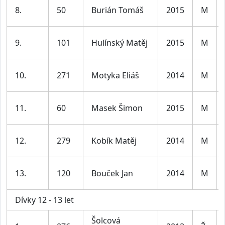
8.
50
Burián Tomáš
2015
M
9.
101
Hulínský Matěj
2015
M
10.
271
Motyka Eliáš
2014
M
11.
60
Masek Šimon
2015
M
12.
279
Kobík Matěj
2014
M
13.
120
Bouček Jan
2014
M
Dívky 12 - 13 let
Šolcová