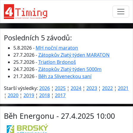
Posledních 5 závodů:
5.8.2026 -
MH noční maraton
27.7.2026 -
Zátopkův Zlatý týden MARATON
25.7.2026 -
Triatlon Brdonoš
24.7.2026 -
Zátopkův Zlatý týden 5000m
21.7.2026 -
Běh za Sliveneckou saní
Starší výsledky:
2026
¦
2025
¦
2024
¦
2023
¦
2022
¦
2021
¦
2020
¦
2019
¦
2018
¦
2017
Běh Energonu - 27.4.2025 10:00