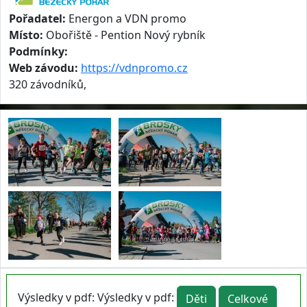
Pořadatel:
Energon a VDN promo
Místo:
Obořiště - Pention Nový rybník
Podmínky:
Web závodu:
https://vdnpromo.cz
320 závodníků,
Výsledky v pdf: Výsledky v pdf:
Děti
Celkové