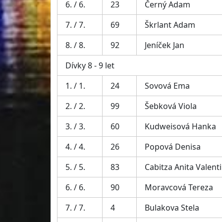
6. / 6.
23
Černý Adam
7. / 7.
69
Škrlant Adam
8. / 8.
92
Jeníček Jan
Dívky 8 - 9 let
1. / 1.
24
Sovová Ema
2. / 2.
99
Šebková Viola
3. / 3.
60
Kudweisová Hanka
4. / 4.
26
Popová Denisa
5. / 5.
83
Cabitza Anita Valent
6. / 6.
90
Moravcová Tereza
7. / 7.
4
Bulakova Stela