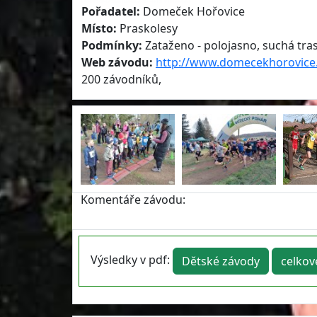
Pořadatel:
Domeček Hořovice
Místo:
Praskolesy
Podmínky:
Zataženo - polojasno, suchá trasa
Web závodu:
http://www.domecekhorovice
200 závodníků,
Komentáře závodu:
Výsledky v pdf:
Dětské závody
celkov