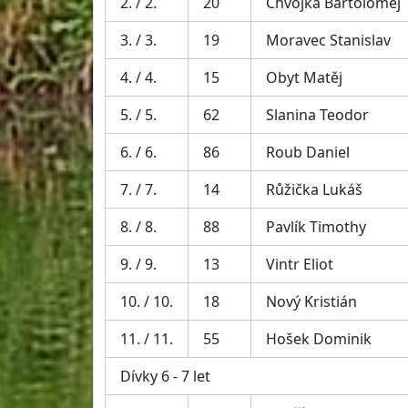
2. / 2.
20
Chvojka Bartoloměj
3. / 3.
19
Moravec Stanislav
4. / 4.
15
Obyt Matěj
5. / 5.
62
Slanina Teodor
6. / 6.
86
Roub Daniel
7. / 7.
14
Růžička Lukáš
8. / 8.
88
Pavlík Timothy
9. / 9.
13
Vintr Eliot
10. / 10.
18
Nový Kristián
11. / 11.
55
Hošek Dominik
Dívky 6 - 7 let