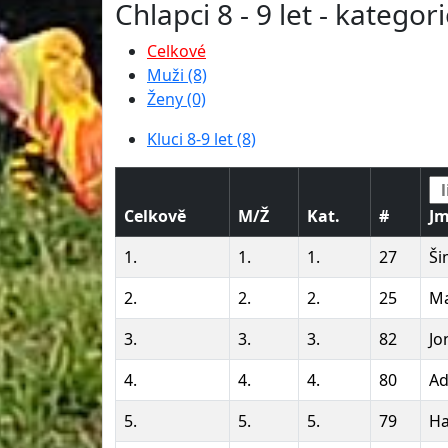
Chlapci 8 - 9 let - kategor
Celkové
Muži (8)
Ženy (0)
Kluci 8-9 let (8)
Celkově
M/Ž
Kat.
#
J
1.
1.
1.
27
Ši
2.
2.
2.
25
Ma
3.
3.
3.
82
Jo
4.
4.
4.
80
Ad
5.
5.
5.
79
Ha