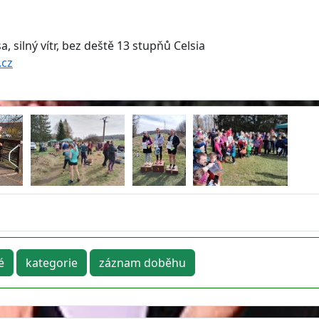
, silný vítr, bez deště 13 stupňů Celsia
.cz
é
kategorie
záznam doběhu