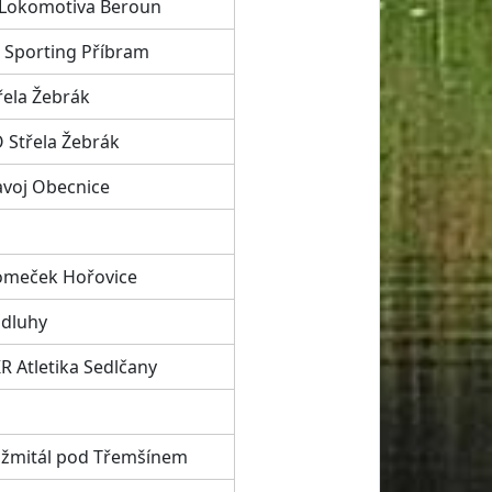
 Lokomotiva Beroun
 Sporting Příbram
řela Žebrák
 Střela Žebrák
avoj Obecnice
meček Hořovice
dluhy
R Atletika Sedlčany
žmitál pod Třemšínem