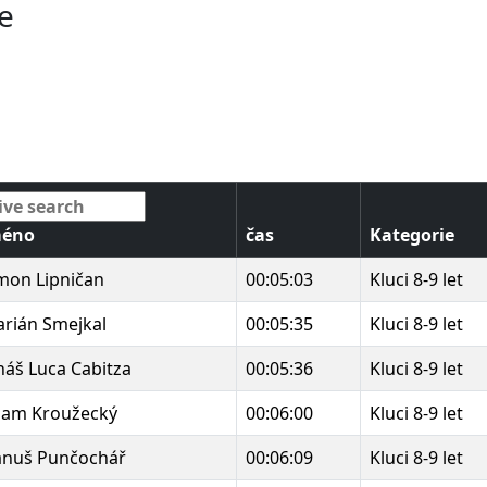
ie
méno
čas
Kategorie
mon Lipničan
00:05:03
Kluci 8-9 let
rián Smejkal
00:05:35
Kluci 8-9 let
náš Luca Cabitza
00:05:36
Kluci 8-9 let
am Kroužecký
00:06:00
Kluci 8-9 let
nuš Punčochář
00:06:09
Kluci 8-9 let