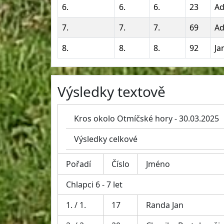
6.
6.
6.
23
Ad
7.
7.
7.
69
Ad
8.
8.
8.
92
Ja
Výsledky textově
Kros okolo Otmíčské hory - 30.03.2025
Výsledky celkové
Pořadí
Číslo
Jméno
Chlapci 6 - 7 let
1. / 1.
17
Randa Jan