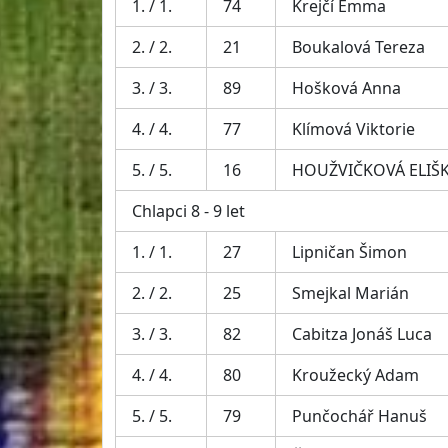
1. / 1.
74
Krejčí Emma
2. / 2.
21
Boukalová Tereza
3. / 3.
89
Hošková Anna
4. / 4.
77
Klímová Viktorie
5. / 5.
16
HOUŽVIČKOVÁ ELIŠ
Chlapci 8 - 9 let
1. / 1.
27
Lipničan Šimon
2. / 2.
25
Smejkal Marián
3. / 3.
82
Cabitza Jonáš Luca
4. / 4.
80
Kroužecký Adam
5. / 5.
79
Punčochář Hanuš