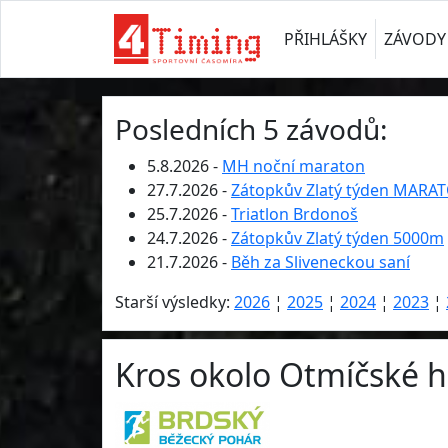
PŘIHLÁŠKY
ZÁVODY
Posledních 5 závodů:
5.8.2026 -
MH noční maraton
27.7.2026 -
Zátopkův Zlatý týden MARA
25.7.2026 -
Triatlon Brdonoš
24.7.2026 -
Zátopkův Zlatý týden 5000m
21.7.2026 -
Běh za Sliveneckou saní
Starší výsledky:
2026
¦
2025
¦
2024
¦
2023
¦
Kros okolo Otmíčské h