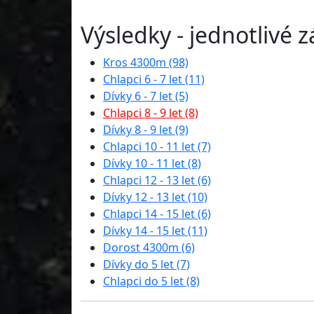
Výsledky - jednotlivé 
Kros 4300m (98)
Chlapci 6 - 7 let (11)
Dívky 6 - 7 let (5)
Chlapci 8 - 9 let (8)
Dívky 8 - 9 let (9)
Chlapci 10 - 11 let (7)
Dívky 10 - 11 let (8)
Chlapci 12 - 13 let (6)
Dívky 12 - 13 let (10)
Chlapci 14 - 15 let (6)
Dívky 14 - 15 let (11)
Dorost 4300m (6)
Dívky do 5 let (7)
Chlapci do 5 let (8)