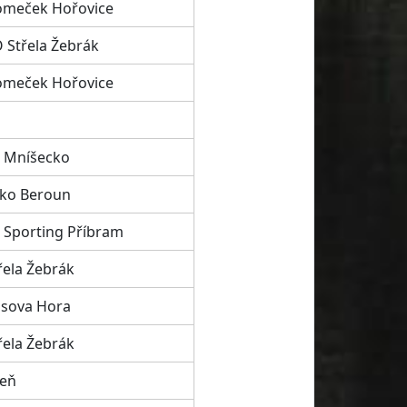
meček Hořovice
 Střela Žebrák
meček Hořovice
 Mníšecko
ko Beroun
 Sporting Příbram
řela Žebrák
sova Hora
řela Žebrák
teň