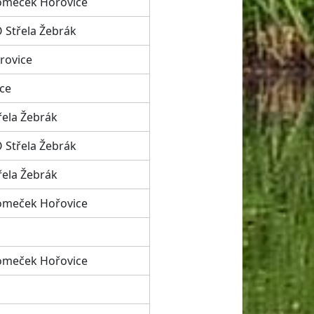
meček Hořovice
 Střela Žebrák
rovice
nce
řela Žebrák
 Střela Žebrák
řela Žebrák
meček Hořovice
meček Hořovice