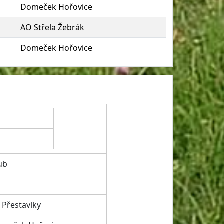
Domeček Hořovice
AO Střela Žebrák
Domeček Hořovice
ub
 Přestavlky