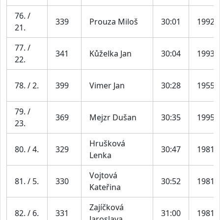
76. /
339
Prouza Miloš
30:01
1992
21.
77. /
341
Kůželka Jan
30:04
1993
22.
78. / 2.
399
Vimer Jan
30:28
1955
79. /
369
Mejzr Dušan
30:35
1995
23.
Hrušková
80. / 4.
329
30:47
1981
Lenka
Vojtová
81. / 5.
330
30:52
1981
Kateřina
Zajíčková
82. / 6.
331
31:00
1981
Jaroslava