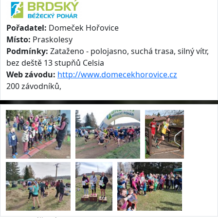
Pořadatel:
Domeček Hořovice
Místo:
Praskolesy
Podmínky:
Zataženo - polojasno, suchá trasa, silný vítr,
bez deště 13 stupňů Celsia
Web závodu:
http://www.domecekhorovice.cz
200 závodníků,