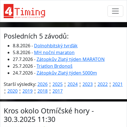
Posledních 5 závodů:
8.8.2026 -
Dolnohbitský tvrďák
5.8.2026 -
MH noční maraton
27.7.2026 -
Zátopkův Zlatý týden MARATON
25.7.2026 -
Triatlon Brdonoš
24.7.2026 -
Zátopkův Zlatý týden 5000m
Starší výsledky:
2026
¦
2025
¦
2024
¦
2023
¦
2022
¦
2021
¦
2020
¦
2019
¦
2018
¦
2017
Kros okolo Otmíčské hory -
30.3.2025 11:30