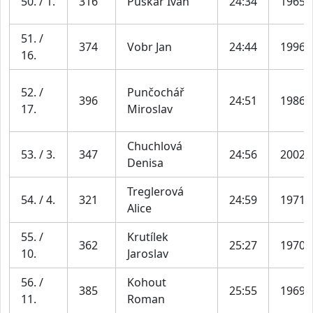
50. / 1.
316
Puškár Ivan
24:34
1965
51. /
374
Vobr Jan
24:44
1996
16.
52. /
Punčochář
396
24:51
1986
17.
Miroslav
Chuchlová
53. / 3.
347
24:56
2002
Denisa
Treglerová
54. / 4.
321
24:59
1971
Alice
55. /
Krutílek
362
25:27
1970
10.
Jaroslav
56. /
Kohout
385
25:55
1969
11.
Roman