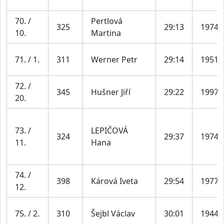
70. /
Pertlová
325
29:13
1974
10.
Martina
71. / 1.
311
Werner Petr
29:14
1951
72. /
345
Hušner Jiří
29:22
1997
20.
73. /
LEPIČOVÁ
324
29:37
1974
11.
Hana
74. /
398
Kárová Iveta
29:54
1977
12.
75. / 2.
310
Šejbl Václav
30:01
1944