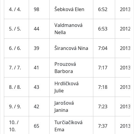
4. / 4.
98
Šebková Elen
6:52
2013
Valdmanová
5. / 5.
44
6:53
2012
Nella
6. / 6.
39
Širancová Nina
7:04
2013
Prouzová
7. / 7.
41
7:17
2013
Barbora
Hrdličková
8. / 8.
43
7:18
2013
Julie
Jarošová
9. / 9.
42
7:23
2013
Janina
10. /
Turčiačíková
65
7:37
2013
10.
Ema