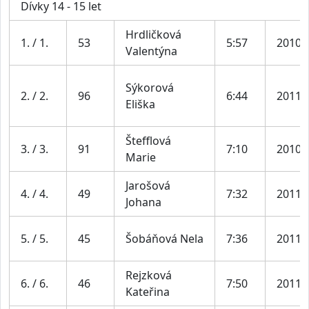
Dívky 14 - 15 let
Hrdličková
1. / 1.
53
5:57
2010
Valentýna
Sýkorová
2. / 2.
96
6:44
2011
Eliška
Štefflová
3. / 3.
91
7:10
2010
Marie
Jarošová
4. / 4.
49
7:32
2011
Johana
5. / 5.
45
Šobáňová Nela
7:36
2011
Rejzková
6. / 6.
46
7:50
2011
Kateřina