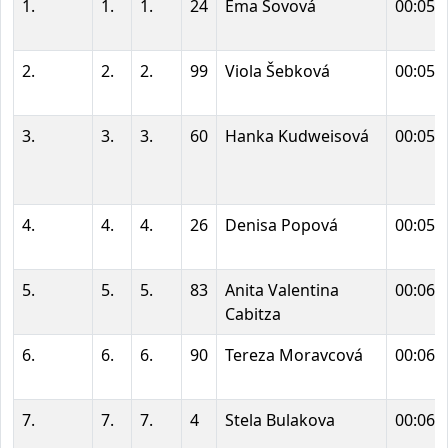
1.
1.
1.
24
Ema Sovová
00:05:
2.
2.
2.
99
Viola Šebková
00:05:
3.
3.
3.
60
Hanka Kudweisová
00:05:
4.
4.
4.
26
Denisa Popová
00:05:
5.
5.
5.
83
Anita Valentina
00:06:
Cabitza
6.
6.
6.
90
Tereza Moravcová
00:06:
7.
7.
7.
4
Stela Bulakova
00:06: