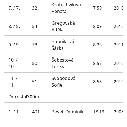
Kratochvílová
7. / 7.
32
7:59
2010
Renata
Gregovská
8. / 8.
54
8:09
2010
Adéla
Bubníková
9. / 9.
78
8:23
2011
Šárka
10. /
Šebestová
50
8:57
2010
10.
Tereza
11. /
Svobodová
51
8:58
2010
11.
Sofie
Dorost 4300m
1. / 1.
401
Pešek Dominik
18:13
2008