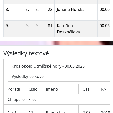
8.
8.
8.
22
Johana Hurská
00:06:
9.
9.
9.
81
Kateřina
00:06:
Doskočilová
Výsledky textově
Kros okolo Otmíčské hory - 30.03.2025
Výsledky celkové
Pořadí
Číslo
Jméno
Čas
RN
Chlapci 6 - 7 let
1. / 1.
17
Randa Jan
2:08
2018