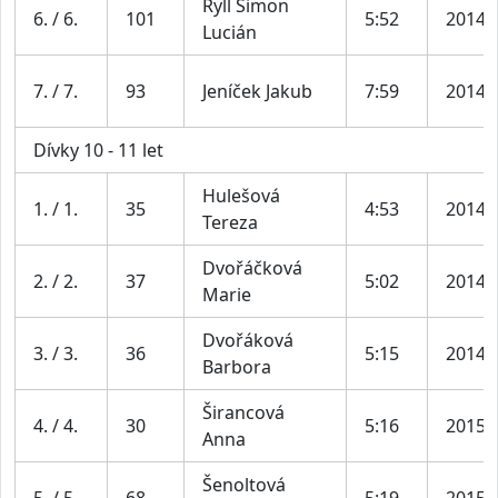
Ryll Šimon
6. / 6.
101
5:52
2014
Lucián
7. / 7.
93
Jeníček Jakub
7:59
2014
Dívky 10 - 11 let
Hulešová
1. / 1.
35
4:53
2014
Tereza
Dvořáčková
2. / 2.
37
5:02
2014
Marie
Dvořáková
3. / 3.
36
5:15
2014
Barbora
Širancová
4. / 4.
30
5:16
2015
Anna
Šenoltová
5. / 5.
68
5:19
2015