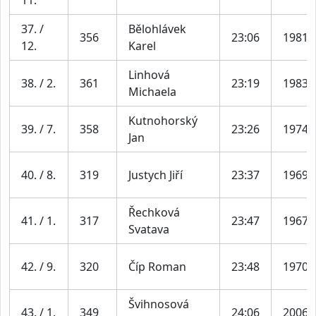
37. /
Bělohlávek
356
23:06
1981
12.
Karel
Linhová
38. / 2.
361
23:19
1983
Michaela
Kutnohorský
39. / 7.
358
23:26
1974
Jan
40. / 8.
319
Justych Jiří
23:37
1969
Řechková
41. / 1.
317
23:47
1967
Svatava
42. / 9.
320
Číp Roman
23:48
1970
Švihnosová
43. / 1.
349
24:06
2006