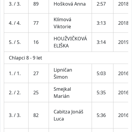
3. / 3.
89
Hošková Anna
2:57
2018
Klímová
4. / 4.
77
3:13
2018
Viktorie
HOUŽVIČKOVÁ
5. / 5.
16
3:14
2019
ELIŠKA
Chlapci 8 - 9 let
Lipničan
1. / 1.
27
5:03
2016
Šimon
Smejkal
2. / 2.
25
5:35
2016
Marián
Cabitza Jonáš
3. / 3.
82
5:36
2016
Luca