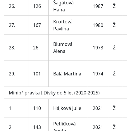
Šagátová
Ž
26.
126
1987
Ž
Hana
le
Kroftová
Ž
27.
167
1980
Ž
Pavlína
le
V
Blumová
28.
26
1973
Ž
n
Alena
v
V
29.
101
Balá Martina
1974
Ž
n
v
Minipřípravka I Dívky do 5 let (2020-2025)
D
1.
110
Hájková Julie
2021
Ž
l
Petličková
D
2.
143
2021
Ž
Aneta
l