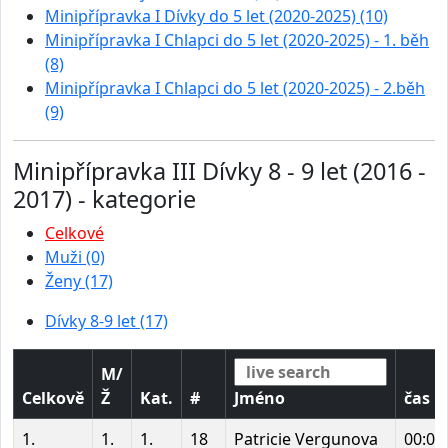
Minipřípravka I Dívky do 5 let (2020-2025) (10)
Minipřípravka I Chlapci do 5 let (2020-2025) - 1. běh
(8)
Minipřípravka I Chlapci do 5 let (2020-2025) - 2.běh
(9)
Minipřípravka III Dívky 8 - 9 let (2016 -
2017) - kategorie
Celkové
Muži (0)
Ženy (17)
Dívky 8-9 let (17)
M/
Celkově
Ž
Kat.
#
Jméno
čas
1.
1.
1.
18
Patricie Vergunova
00:00