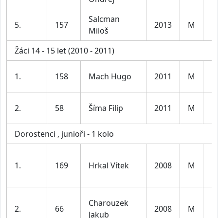
Salcman
K
5.
157
2013
M
Miloš
le
Žáci 14 - 15 let (2010 - 2011)
K
1.
158
Mach Hugo
2011
M
le
K
2.
58
Šíma Filip
2011
M
le
Dorostenci , junioři - 1 kolo
1.
169
Hrkal Vítek
2008
M
D
Charouzek
2.
66
2008
M
D
Jakub