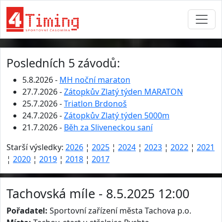
Posledních 5 závodů:
5.8.2026 -
MH noční maraton
27.7.2026 -
Zátopkův Zlatý týden MARATON
25.7.2026 -
Triatlon Brdonoš
24.7.2026 -
Zátopkův Zlatý týden 5000m
21.7.2026 -
Běh za Sliveneckou saní
Starší výsledky:
2026
¦
2025
¦
2024
¦
2023
¦
2022
¦
2021
¦
2020
¦
2019
¦
2018
¦
2017
Tachovská míle - 8.5.2025 12:00
Pořadatel:
Sportovní zařízení města Tachova p.o.