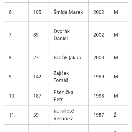
M
6.
105
Šmída Marek
2002
M
le
Dvořák
M
7.
85
2002
M
Daniel
le
M
8.
23
Brožík Jakub
2003
M
le
Zajíček
M
9.
142
1999
M
Tomáš
le
Pšenička
M
10.
187
1998
M
Petr
le
Burešová
Ž
11.
59
1987
Ž
Veronika
le
Ž