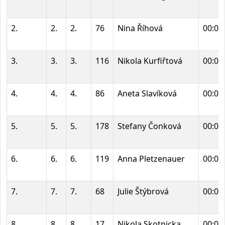
2.
2.
2.
76
Nina Říhová
00:00
3.
3.
3.
116
Nikola Kurfiřtová
00:00
4.
4.
4.
86
Aneta Slavíková
00:00
5.
5.
5.
178
Stefany Čonková
00:00
6.
6.
6.
119
Anna Pletzenauer
00:00
7.
7.
7.
68
Julie Štýbrová
00:00
8.
8.
8.
17
Nikola Skotnicka
00:00