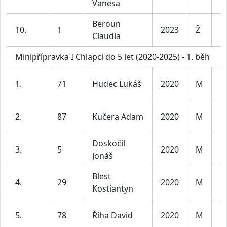
Vanesa
l
Beroun
D
10.
1
2023
Ž
Claudia
l
Minipřípravka I Chlapci do 5 let (2020-2025) - 1. běh
K
1.
71
Hudec Lukáš
2020
M
l
K
2.
87
Kučera Adam
2020
M
l
Doskočil
K
3.
5
2020
M
Jonáš
l
Blest
K
4.
29
2020
M
Kostiantyn
l
K
5.
78
Říha David
2020
M
l