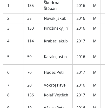
Škudrna
1.
135
2016
M
Kl
Štěpán
2.
38
Novák Jakub
2016
M
Kl
3.
130
Pirožinský Jiří
2016
M
Kl
4.
114
Krabec Jakub
2017
M
Kl
5.
50
Karalo Justin
2016
M
Kl
6.
70
Hudec Petr
2017
M
Kl
7.
20
Vokroj Pavel
2016
M
Kl
8.
156
Kolář Vojtěch
2017
M
Kl
9.
19
Václav Petr
2016
M
Kl