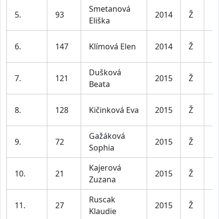
Smetanová
D
5.
93
2014
Ž
Eliška
le
D
6.
147
Klímová Elen
2014
Ž
le
Dušková
D
7.
121
2015
Ž
Beata
le
D
8.
128
Kičinková Eva
2015
Ž
le
Gažáková
D
9.
72
2015
Ž
Sophia
le
Kajerová
D
10.
21
2015
Ž
Zuzana
le
Ruscak
D
11.
27
2015
Ž
Klaudie
le