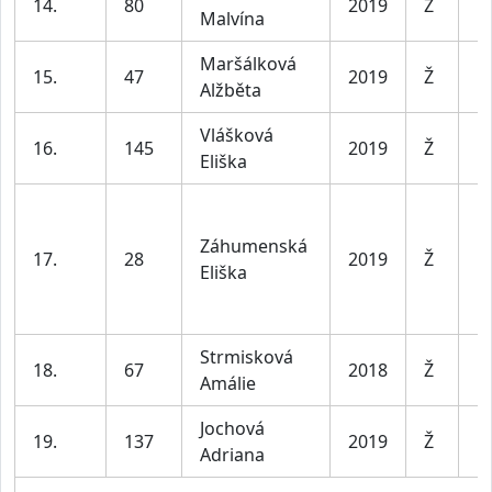
14.
80
2019
Ž
Malvína
le
Maršálková
D
15.
47
2019
Ž
Alžběta
le
Vlášková
D
16.
145
2019
Ž
Eliška
le
Záhumenská
D
17.
28
2019
Ž
Eliška
le
Strmisková
D
18.
67
2018
Ž
Amálie
le
Jochová
D
19.
137
2019
Ž
Adriana
le