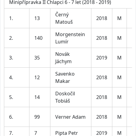
Minipřípravka II Chlapci 6 - 7 let (2018 - 2019)
Černý
1.
13
2018
M
Kl
Matouš
Morgenstein
2.
140
2018
M
Kl
Lumír
Novák
3.
35
2019
M
Kl
Jáchym
Savenko
4.
12
2018
M
Kl
Makar
Doskočil
5.
14
2018
M
Kl
Tobiáš
6.
99
Verner Adam
2018
M
Kl
7.
7
Pipta Petr
2019
M
Kl