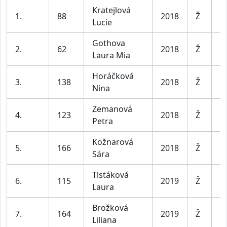
Kratejlová
D
1.
88
2018
Ž
Lucie
le
Gothova
D
2.
62
2018
Ž
Laura Mia
le
Horáčková
D
3.
138
2018
Ž
Nina
le
Zemanová
D
4.
123
2018
Ž
Petra
le
Kožnarová
D
5.
166
2018
Ž
Sára
le
Tlstáková
D
6.
115
2019
Ž
Laura
le
Brožková
D
7.
164
2019
Ž
Liliana
le