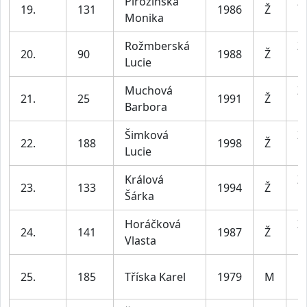
Pirožinská
Ž
19.
131
1986
Ž
Monika
le
Rožmberská
Ž
20.
90
1988
Ž
Lucie
le
Muchová
Ž
21.
25
1991
Ž
Barbora
le
Šimková
Ž
22.
188
1998
Ž
Lucie
le
Králová
Ž
23.
133
1994
Ž
Šárka
le
Horáčková
Ž
24.
141
1987
Ž
Vlasta
le
M
25.
185
Tříska Karel
1979
M
le