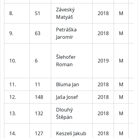
Záveský
8.
51
2018
M
Kl
Matyáš
Petráška
9.
63
2018
M
Kl
Jaromír
Šlehofer
10.
6
2019
M
Kl
Roman
11.
11
Bluma Jan
2018
M
Kl
12.
148
Jaša Josef
2018
M
Kl
Dlouhý
13.
132
2018
M
Kl
Štěpán
14.
127
Keszeli Jakub
2018
M
Kl