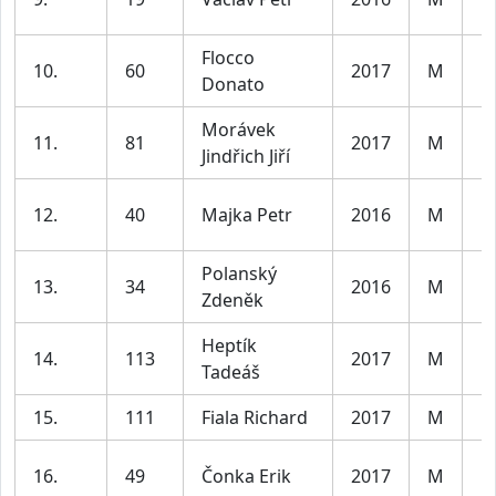
Flocco
10.
60
2017
M
Kl
Donato
Morávek
11.
81
2017
M
Kl
Jindřich Jiří
12.
40
Majka Petr
2016
M
Kl
Polanský
13.
34
2016
M
Kl
Zdeněk
Heptík
14.
113
2017
M
Kl
Tadeáš
15.
111
Fiala Richard
2017
M
Kl
16.
49
Čonka Erik
2017
M
Kl