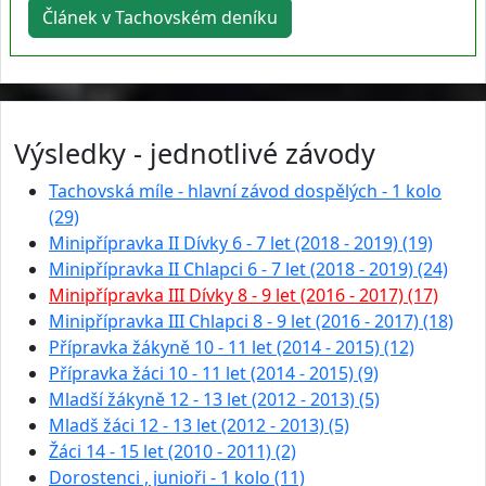
Článek v Tachovském deníku
Výsledky - jednotlivé závody
Tachovská míle - hlavní závod dospělých - 1 kolo
(29)
Minipřípravka II Dívky 6 - 7 let (2018 - 2019) (19)
Minipřípravka II Chlapci 6 - 7 let (2018 - 2019) (24)
Minipřípravka III Dívky 8 - 9 let (2016 - 2017) (17)
Minipřípravka III Chlapci 8 - 9 let (2016 - 2017) (18)
Přípravka žákyně 10 - 11 let (2014 - 2015) (12)
Přípravka žáci 10 - 11 let (2014 - 2015) (9)
Mladší žákyně 12 - 13 let (2012 - 2013) (5)
Mladš žáci 12 - 13 let (2012 - 2013) (5)
Žáci 14 - 15 let (2010 - 2011) (2)
Dorostenci , junioři - 1 kolo (11)