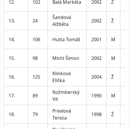
12.
102
Balá Markéta
2002
Ž
le
Šandová
Ž
13.
24
2002
Ž
Alžběta
le
M
14.
106
Hutta Tomáš
2001
M
le
M
15.
98
Michl Šimon
2002
M
le
Klinková
Ž
16.
125
2004
Ž
Eliška
le
Rožmberský
M
17.
89
1990
M
Vít
le
Prexlová
Ž
18.
79
1998
Ž
Tereza
le