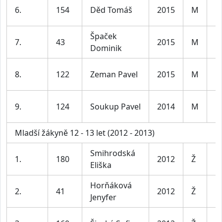
K
6.
154
Děd Tomáš
2015
M
le
Špaček
K
7.
43
2015
M
Dominik
le
K
8.
122
Zeman Pavel
2015
M
le
K
9.
124
Soukup Pavel
2014
M
le
Mladší žákyně 12 - 13 let (2012 - 2013)
Smihrodská
D
1.
180
2012
Ž
Eliška
le
Horňáková
D
2.
41
2012
Ž
Jenyfer
le
D