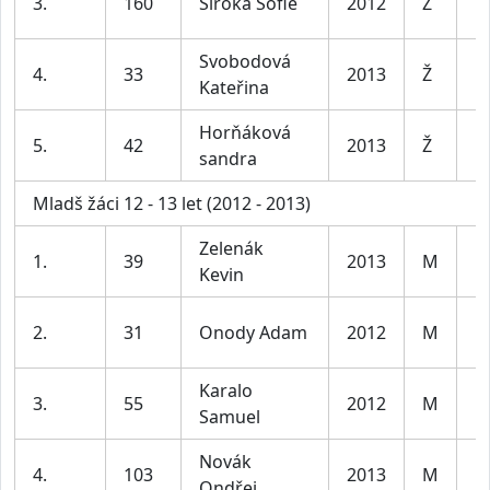
3.
160
Široká Sofie
2012
Ž
le
Svobodová
D
4.
33
2013
Ž
Kateřina
le
Horňáková
D
5.
42
2013
Ž
sandra
le
Mladš žáci 12 - 13 let (2012 - 2013)
Zelenák
K
1.
39
2013
M
Kevin
le
K
2.
31
Onody Adam
2012
M
le
Karalo
K
3.
55
2012
M
Samuel
le
Novák
K
4.
103
2013
M
Ondřej
le