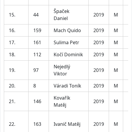
Špaček
15.
44
2019
M
Kl
Daniel
16.
159
Mach Quido
2019
M
Kl
17.
161
Sulima Petr
2019
M
Kl
18.
112
Kočí Dominik
2019
M
Kl
Nejedlý
19.
97
2019
M
Kl
Viktor
20.
8
Váradi Toník
2019
M
Kl
Kovařík
21.
146
2019
M
Kl
Matěj
22.
163
Ivanič Matěj
2019
M
Kl