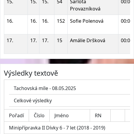
15.
15.
15.
54
Šarlota
00:00
Provazníková
16.
16.
16.
152
Sofie Polenová
00:00
17.
17.
17.
15
Amálie Dršková
00:00
Výsledky textově
Tachovská míle - 08.05.2025
Celkové výsledky
Pořadí
Číslo
Jméno
RN
K
Minipřípravka II Dívky 6 - 7 let (2018 - 2019)