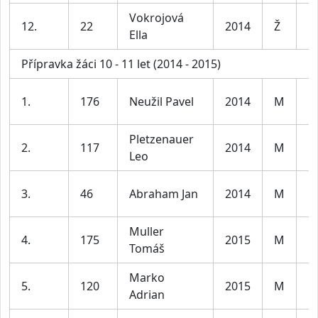
Vokrojová
D
12.
22
2014
Ž
Ella
le
Přípravka žáci 10 - 11 let (2014 - 2015)
K
1.
176
Neužil Pavel
2014
M
le
Pletzenauer
K
2.
117
2014
M
Leo
le
K
3.
46
Abraham Jan
2014
M
le
Muller
K
4.
175
2015
M
Tomáš
le
Marko
K
5.
120
2015
M
Adrian
le