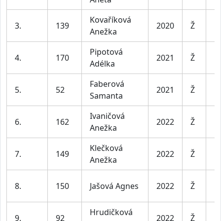
Kovaříková
D
3.
139
2020
Ž
Anežka
l
Pipotová
D
4.
170
2021
Ž
Adélka
l
Faberová
D
5.
52
2021
Ž
Samanta
l
Ivaničová
D
6.
162
2022
Ž
Anežka
l
Klečková
D
7.
149
2022
Ž
Anežka
l
D
8.
150
Jašová Agnes
2022
Ž
l
Hrudičková
D
9.
92
2022
Ž