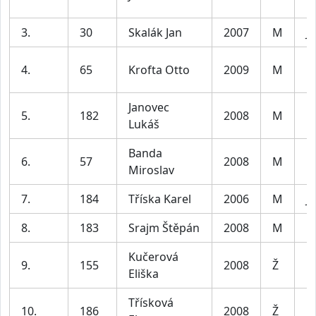
3.
30
Skalák Jan
2007
M
Ju
4.
65
Krofta Otto
2009
M
D
Janovec
5.
182
2008
M
D
Lukáš
Banda
6.
57
2008
M
D
Miroslav
7.
184
Tříska Karel
2006
M
Ju
8.
183
Srajm Štěpán
2008
M
D
Kučerová
9.
155
2008
Ž
D
Eliška
Třísková
10.
186
2008
Ž
D