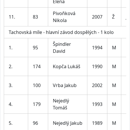
Elena
Pivoňková
11.
83
2007
Ž
J
Nikola
Tachovská míle - hlavní závod dospělých - 1 kolo
Špindler
M
1.
95
1994
M
David
le
M
2.
174
Kopča Lukáš
1990
M
le
M
3.
100
Vrba Jakub
2002
M
le
Nejedlý
M
4.
179
1993
M
Tomáš
le
M
5.
96
Nejedlý Jakub
1989
M
le