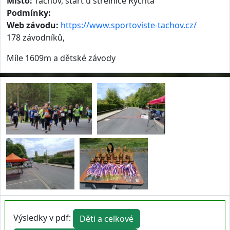
Místo:
Tachov, start u střelnice Rychta
Podmínky:
Web závodu:
https://www.sportoviste-tachov.cz/
178 závodníků,
Míle 1609m a dětské závody
Výsledky v pdf:
Děti a celkové