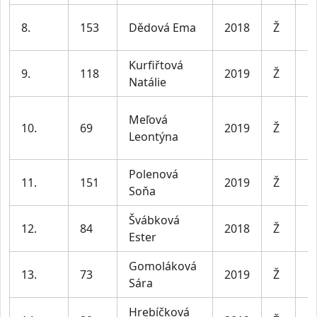
D
8.
153
Dědová Ema
2018
Ž
le
Kurfiřtová
D
9.
118
2019
Ž
Natálie
le
Meľová
D
10.
69
2019
Ž
Leontýna
le
Polenová
D
11.
151
2019
Ž
Soňa
le
Švábková
D
12.
84
2018
Ž
Ester
le
Gomoláková
D
13.
73
2019
Ž
Sára
le
Hrebíčková
D