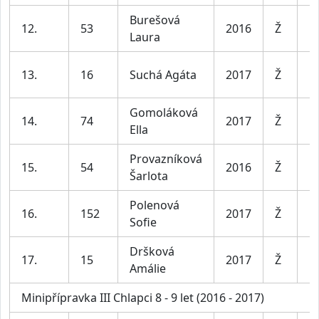
Burešová
D
12.
53
2016
Ž
Laura
le
D
13.
16
Suchá Agáta
2017
Ž
le
Gomoláková
D
14.
74
2017
Ž
Ella
le
Provazníková
D
15.
54
2016
Ž
Šarlota
le
Polenová
D
16.
152
2017
Ž
Sofie
le
Dršková
D
17.
15
2017
Ž
Amálie
le
Minipřípravka III Chlapci 8 - 9 let (2016 - 2017)