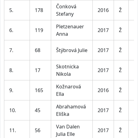
Čonková
D
5.
178
2016
Ž
Stefany
le
Pletzenauer
D
6.
119
2017
Ž
Anna
le
D
7.
68
Štýbrová Julie
2017
Ž
le
Skotnicka
D
8.
17
2017
Ž
Nikola
le
Kožnarová
D
9.
165
2016
Ž
Ella
le
Abrahamová
D
10.
45
2017
Ž
Eliška
le
Van Dalen
D
11.
56
2017
Ž
Julia Elle
le