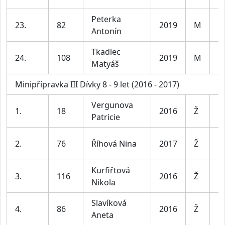
Peterka
23.
82
2019
M
Kl
Antonín
Tkadlec
24.
108
2019
M
Kl
Matyáš
Minipřípravka III Dívky 8 - 9 let (2016 - 2017)
Vergunova
D
1.
18
2016
Ž
Patricie
le
D
2.
76
Říhová Nina
2017
Ž
le
Kurfiřtová
D
3.
116
2016
Ž
Nikola
le
Slavíková
D
4.
86
2016
Ž
Aneta
le