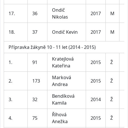
Ondič
17.
36
2017
M
Kl
Nikolas
18.
37
Ondič Kevin
2017
M
Kl
Přípravka žákyně 10 - 11 let (2014 - 2015)
Kratejlová
D
1.
91
2015
Ž
Kateřina
le
Marková
D
2.
173
2015
Ž
Andrea
le
Bendíková
D
3.
32
2014
Ž
Kamila
le
Říhová
D
4.
75
2015
Ž
Anežka
le