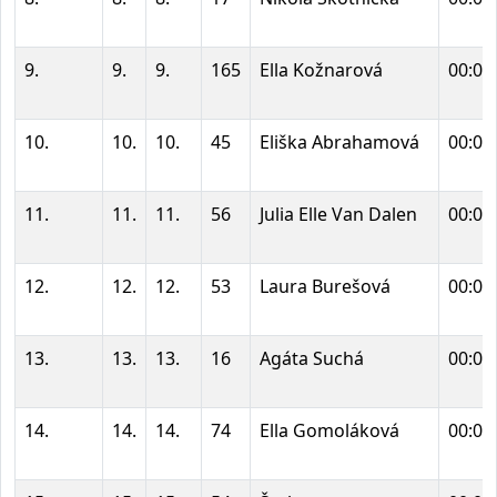
9.
9.
9.
165
Ella Kožnarová
00:00
10.
10.
10.
45
Eliška Abrahamová
00:00
11.
11.
11.
56
Julia Elle Van Dalen
00:00
12.
12.
12.
53
Laura Burešová
00:00
13.
13.
13.
16
Agáta Suchá
00:00
14.
14.
14.
74
Ella Gomoláková
00:00