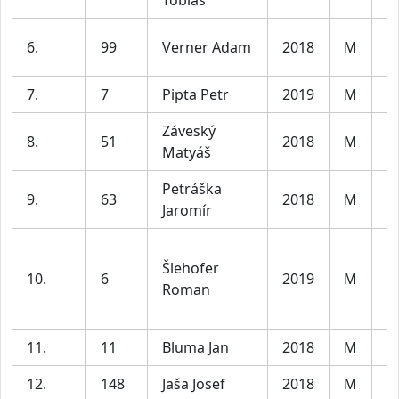
6.
99
Verner Adam
2018
M
Kl
7.
7
Pipta Petr
2019
M
Kl
Záveský
8.
51
2018
M
Kl
Matyáš
Petráška
9.
63
2018
M
Kl
Jaromír
Šlehofer
10.
6
2019
M
Kl
Roman
11.
11
Bluma Jan
2018
M
Kl
12.
148
Jaša Josef
2018
M
Kl