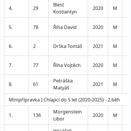
Blest
K
4.
29
2020
M
Kostiantyn
l
K
5.
78
Říha David
2020
M
l
K
6.
2
Drška Tomáš
2021
M
l
K
7.
77
Říha Vojtěch
2020
M
l
Petráška
K
8.
61
2021
M
Matyáš
l
Minipřípravka I Chlapci do 5 let (2020-2025) - 2.běh
Morgenstein
K
1.
136
2020
M
Libor
l
Horáček
K