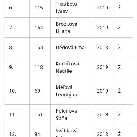
Tlstáková
D
6.
115
2019
Ž
Laura
le
Brožková
D
7.
164
2019
Ž
Liliana
le
D
8.
153
Dědová Ema
2018
Ž
le
Kurfiřtová
D
9.
118
2019
Ž
Natálie
le
Meľová
D
10.
69
2019
Ž
Leontýna
le
Polenová
D
11.
151
2019
Ž
Soňa
le
Švábková
D
12.
84
2018
Ž