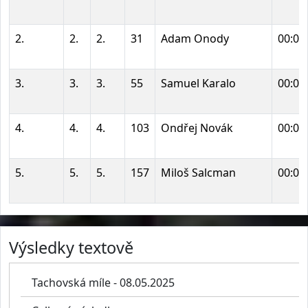
2.
2.
2.
31
Adam Onody
00:03
3.
3.
3.
55
Samuel Karalo
00:03
4.
4.
4.
103
Ondřej Novák
00:03
5.
5.
5.
157
Miloš Salcman
00:03
Výsledky textově
Tachovská míle - 08.05.2025