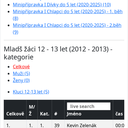
Minipřípravka I Dívky do 5 let (2020-2025) (10)
Minipřípravka I Chlapci do 5 let (2020-2025) - 1. běh
(8)
Minipřípravka I Chlapci do 5 let (2020-2025) - 2.běh
(9)
Mladš žáci 12 - 13 let (2012 - 2013) -
kategorie
Celkové
Muži (5)
Ženy (0)
Kluci 12-13 let (5)
M/
Celkově
Ž
Kat.
#
Jméno
čas
1.
1.
1.
39
Kevin Zelenák
00:03