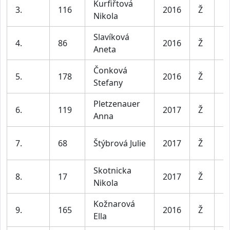
Kurfiřtová
D
3.
116
2016
Ž
Nikola
le
Slavíková
D
4.
86
2016
Ž
Aneta
le
Čonková
D
5.
178
2016
Ž
Stefany
le
Pletzenauer
D
6.
119
2017
Ž
Anna
le
D
7.
68
Štýbrová Julie
2017
Ž
le
Skotnicka
D
8.
17
2017
Ž
Nikola
le
Kožnarová
D
9.
165
2016
Ž
Ella
le