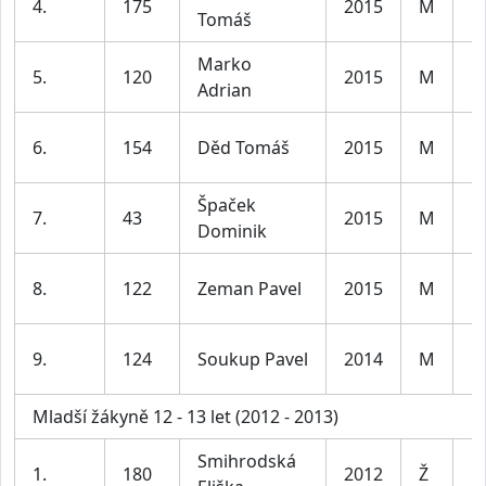
4.
175
2015
M
Tomáš
le
Marko
K
5.
120
2015
M
Adrian
le
K
6.
154
Děd Tomáš
2015
M
le
Špaček
K
7.
43
2015
M
Dominik
le
K
8.
122
Zeman Pavel
2015
M
le
K
9.
124
Soukup Pavel
2014
M
le
Mladší žákyně 12 - 13 let (2012 - 2013)
Smihrodská
D
1.
180
2012
Ž