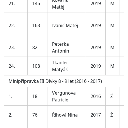
21.
146
2019
M
Kl
Matěj
22.
163
Ivanič Matěj
2019
M
Kl
Peterka
23.
82
2019
M
Kl
Antonín
Tkadlec
24.
108
2019
M
Kl
Matyáš
Minipřípravka III Dívky 8 - 9 let (2016 - 2017)
Vergunova
D
1.
18
2016
Ž
Patricie
le
D
2.
76
Říhová Nina
2017
Ž
le