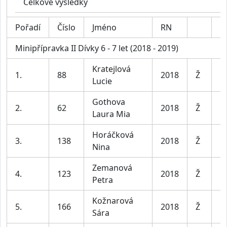
Celkové výsledky
Pořadí
Číslo
Jméno
RN
K
Minipřípravka II Dívky 6 - 7 let (2018 - 2019)
Kratejlová
D
1.
88
2018
Ž
Lucie
le
Gothova
D
2.
62
2018
Ž
Laura Mia
le
Horáčková
D
3.
138
2018
Ž
Nina
le
Zemanová
D
4.
123
2018
Ž
Petra
le
Kožnarová
D
5.
166
2018
Ž
Sára
le