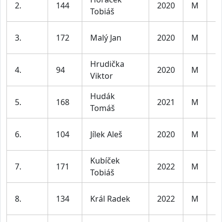
2.
144
2020
M
Tobiáš
l
K
3.
172
Malý Jan
2020
M
l
Hrudička
K
4.
94
2020
M
Viktor
l
Hudák
K
5.
168
2021
M
Tomáš
l
K
6.
104
Jílek Aleš
2020
M
l
Kubíček
K
7.
171
2022
M
Tobiáš
l
K
8.
134
Král Radek
2022
M
l