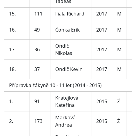
Tadeáš
15.
111
Fiala Richard
2017
M
Kl
16.
49
Čonka Erik
2017
M
Kl
Ondič
17.
36
2017
M
Kl
Nikolas
18.
37
Ondič Kevin
2017
M
Kl
Přípravka žákyně 10 - 11 let (2014 - 2015)
Kratejlová
D
1.
91
2015
Ž
Kateřina
le
Marková
D
2.
173
2015
Ž
Andrea
le