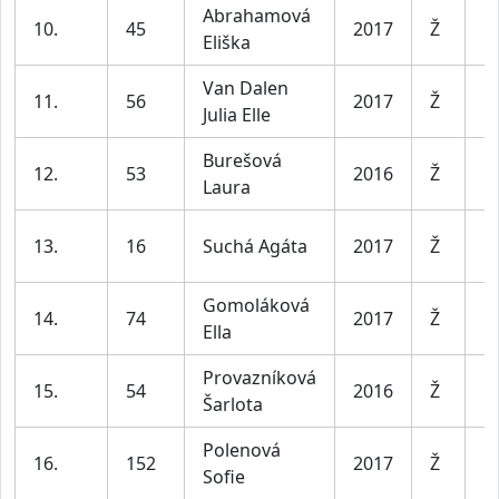
Abrahamová
D
10.
45
2017
Ž
Eliška
le
Van Dalen
D
11.
56
2017
Ž
Julia Elle
le
Burešová
D
12.
53
2016
Ž
Laura
le
D
13.
16
Suchá Agáta
2017
Ž
le
Gomoláková
D
14.
74
2017
Ž
Ella
le
Provazníková
D
15.
54
2016
Ž
Šarlota
le
Polenová
D
16.
152
2017
Ž
Sofie
le