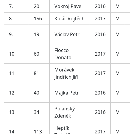
7.
20
Vokroj Pavel
2016
M
Kl
8.
156
Kolář Vojtěch
2017
M
Kl
9.
19
Václav Petr
2016
M
Kl
Flocco
10.
60
2017
M
Kl
Donato
Morávek
11.
81
2017
M
Kl
Jindřich Jiří
12.
40
Majka Petr
2016
M
Kl
Polanský
13.
34
2016
M
Kl
Zdeněk
Heptík
14.
113
2017
M
Kl