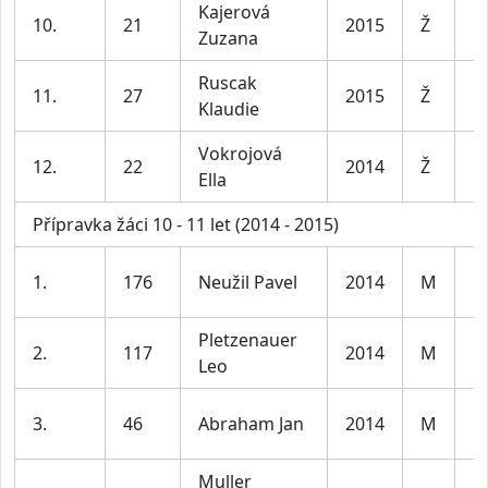
Kajerová
D
10.
21
2015
Ž
Zuzana
le
Ruscak
D
11.
27
2015
Ž
Klaudie
le
Vokrojová
D
12.
22
2014
Ž
Ella
le
Přípravka žáci 10 - 11 let (2014 - 2015)
K
1.
176
Neužil Pavel
2014
M
le
Pletzenauer
K
2.
117
2014
M
Leo
le
K
3.
46
Abraham Jan
2014
M
le
Muller
K