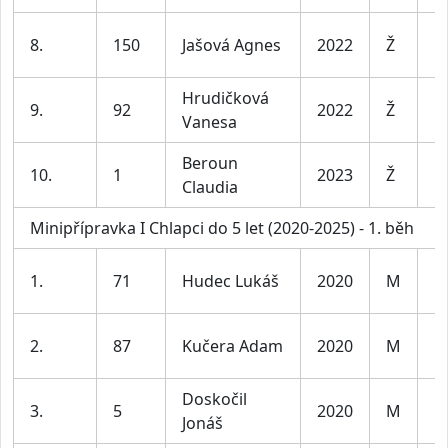
D
8.
150
Jašová Agnes
2022
Ž
l
Hrudičková
D
9.
92
2022
Ž
Vanesa
l
Beroun
D
10.
1
2023
Ž
Claudia
l
Minipřípravka I Chlapci do 5 let (2020-2025) - 1. běh
K
1.
71
Hudec Lukáš
2020
M
l
K
2.
87
Kučera Adam
2020
M
l
Doskočil
K
3.
5
2020
M
Jonáš
l