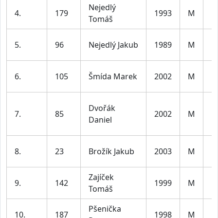
Nejedlý
M
4.
179
1993
M
Tomáš
le
M
5.
96
Nejedlý Jakub
1989
M
le
M
6.
105
Šmída Marek
2002
M
le
Dvořák
M
7.
85
2002
M
Daniel
le
M
8.
23
Brožík Jakub
2003
M
le
Zajíček
M
9.
142
1999
M
Tomáš
le
Pšenička
M
10.
187
1998
M