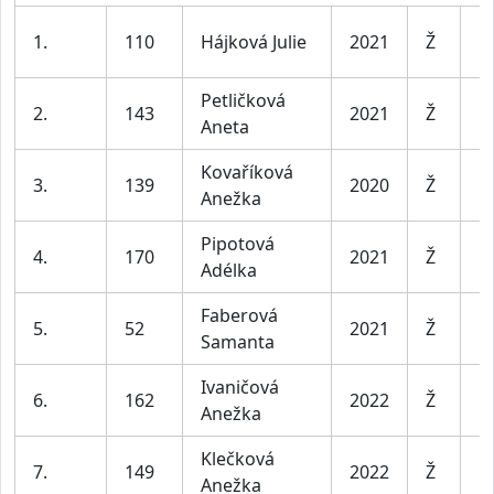
D
1.
110
Hájková Julie
2021
Ž
l
Petličková
D
2.
143
2021
Ž
Aneta
l
Kovaříková
D
3.
139
2020
Ž
Anežka
l
Pipotová
D
4.
170
2021
Ž
Adélka
l
Faberová
D
5.
52
2021
Ž
Samanta
l
Ivaničová
D
6.
162
2022
Ž
Anežka
l
Klečková
D
7.
149
2022
Ž
Anežka
l