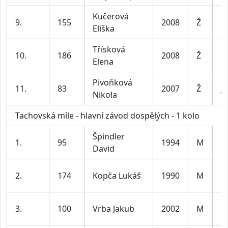
Kučerová
9.
155
2008
Ž
D
Eliška
Třísková
10.
186
2008
Ž
D
Elena
Pivoňková
11.
83
2007
Ž
J
Nikola
Tachovská míle - hlavní závod dospělých - 1 kolo
Špindler
M
1.
95
1994
M
David
le
M
2.
174
Kopča Lukáš
1990
M
le
M
3.
100
Vrba Jakub
2002
M
le