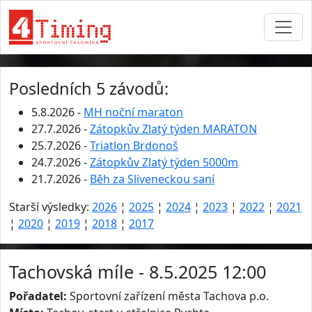
Posledních 5 závodů:
5.8.2026 -
MH noční maraton
27.7.2026 -
Zátopkův Zlatý týden MARATON
25.7.2026 -
Triatlon Brdonoš
24.7.2026 -
Zátopkův Zlatý týden 5000m
21.7.2026 -
Běh za Sliveneckou saní
Starší výsledky:
2026
¦
2025
¦
2024
¦
2023
¦
2022
¦
2021
¦
2020
¦
2019
¦
2018
¦
2017
Tachovská míle - 8.5.2025 12:00
Pořadatel:
Sportovní zařízení města Tachova p.o.