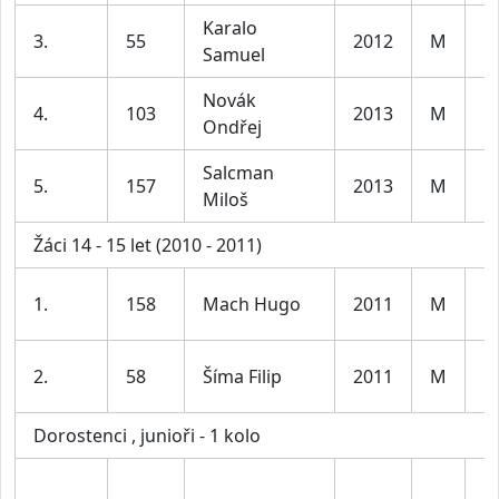
Karalo
K
3.
55
2012
M
Samuel
le
Novák
K
4.
103
2013
M
Ondřej
le
Salcman
K
5.
157
2013
M
Miloš
le
Žáci 14 - 15 let (2010 - 2011)
K
1.
158
Mach Hugo
2011
M
le
K
2.
58
Šíma Filip
2011
M
le
Dorostenci , junioři - 1 kolo