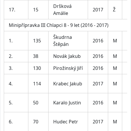
Dršková
D
17.
15
2017
Ž
Amálie
le
Minipřípravka III Chlapci 8 - 9 let (2016 - 2017)
Škudrna
1.
135
2016
M
Kl
Štěpán
2.
38
Novák Jakub
2016
M
Kl
3.
130
Pirožinský Jiří
2016
M
Kl
4.
114
Krabec Jakub
2017
M
Kl
5.
50
Karalo Justin
2016
M
Kl
6.
70
Hudec Petr
2017
M
Kl