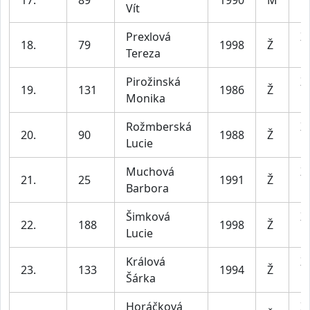
Vít
le
Prexlová
Ž
18.
79
1998
Ž
Tereza
le
Pirožinská
Ž
19.
131
1986
Ž
Monika
le
Rožmberská
Ž
20.
90
1988
Ž
Lucie
le
Muchová
Ž
21.
25
1991
Ž
Barbora
le
Šimková
Ž
22.
188
1998
Ž
Lucie
le
Králová
Ž
23.
133
1994
Ž
Šárka
le
Horáčková
Ž