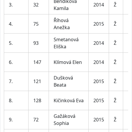
Bendíková
D
3.
32
2014
Ž
Kamila
le
Říhová
D
4.
75
2015
Ž
Anežka
le
Smetanová
D
5.
93
2014
Ž
Eliška
le
D
6.
147
Klímová Elen
2014
Ž
le
Dušková
D
7.
121
2015
Ž
Beata
le
D
8.
128
Kičinková Eva
2015
Ž
le
Gažáková
D
9.
72
2015
Ž
Sophia
le