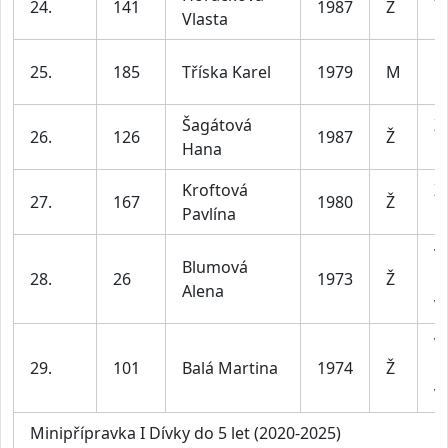
24.
141
1987
Ž
Vlasta
le
M
25.
185
Tříska Karel
1979
M
le
Šagátová
Ž
26.
126
1987
Ž
Hana
le
Kroftová
Ž
27.
167
1980
Ž
Pavlína
le
V
Blumová
28.
26
1973
Ž
n
Alena
v
V
29.
101
Balá Martina
1974
Ž
n
v
Minipřípravka I Dívky do 5 let (2020-2025)