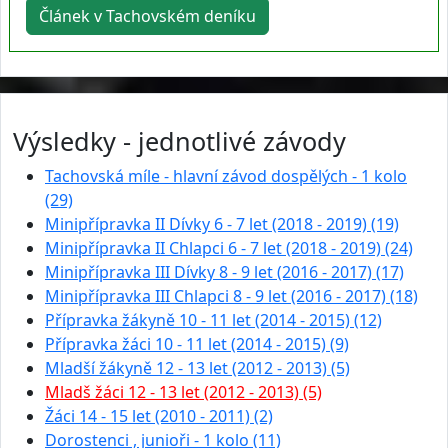
Článek v Tachovském deníku
Výsledky - jednotlivé závody
Tachovská míle - hlavní závod dospělých - 1 kolo
(29)
Minipřípravka II Dívky 6 - 7 let (2018 - 2019) (19)
Minipřípravka II Chlapci 6 - 7 let (2018 - 2019) (24)
Minipřípravka III Dívky 8 - 9 let (2016 - 2017) (17)
Minipřípravka III Chlapci 8 - 9 let (2016 - 2017) (18)
Přípravka žákyně 10 - 11 let (2014 - 2015) (12)
Přípravka žáci 10 - 11 let (2014 - 2015) (9)
Mladší žákyně 12 - 13 let (2012 - 2013) (5)
Mladš žáci 12 - 13 let (2012 - 2013) (5)
Žáci 14 - 15 let (2010 - 2011) (2)
Dorostenci , junioři - 1 kolo (11)