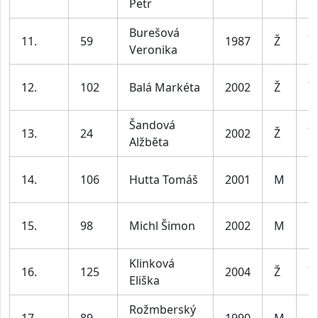
Petr
le
Burešová
Ž
11.
59
1987
Ž
Veronika
le
Ž
12.
102
Balá Markéta
2002
Ž
le
Šandová
Ž
13.
24
2002
Ž
Alžběta
le
M
14.
106
Hutta Tomáš
2001
M
le
M
15.
98
Michl Šimon
2002
M
le
Klinková
Ž
16.
125
2004
Ž
Eliška
le
Rožmberský
M
17.
89
1990
M