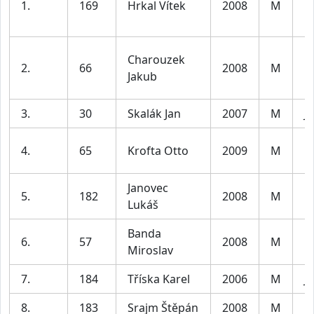
1.
169
Hrkal Vítek
2008
M
D
Charouzek
2.
66
2008
M
D
Jakub
3.
30
Skalák Jan
2007
M
Ju
4.
65
Krofta Otto
2009
M
D
Janovec
5.
182
2008
M
D
Lukáš
Banda
6.
57
2008
M
D
Miroslav
7.
184
Tříska Karel
2006
M
Ju
8.
183
Srajm Štěpán
2008
M
D