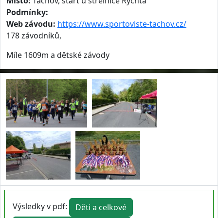
Místo:
Tachov, start u střelnice Rychta
Podmínky:
Web závodu:
https://www.sportoviste-tachov.cz/
178 závodníků,
Míle 1609m a dětské závody
Výsledky v pdf:
Děti a celkové