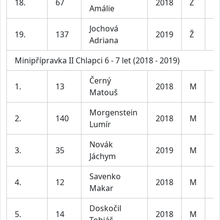
18.
67
2018
Ž
Amálie
le
Jochová
D
19.
137
2019
Ž
Adriana
le
Minipřípravka II Chlapci 6 - 7 let (2018 - 2019)
Černý
1.
13
2018
M
Kl
Matouš
Morgenstein
2.
140
2018
M
Kl
Lumír
Novák
3.
35
2019
M
Kl
Jáchym
Savenko
4.
12
2018
M
Kl
Makar
Doskočil
5.
14
2018
M
Kl
Tobiáš