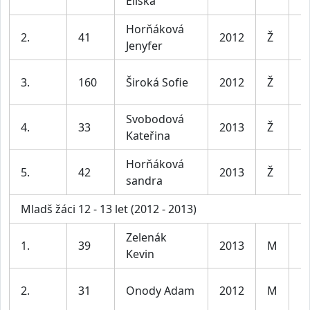
Eliška
le
Horňáková
D
2.
41
2012
Ž
Jenyfer
le
D
3.
160
Široká Sofie
2012
Ž
le
Svobodová
D
4.
33
2013
Ž
Kateřina
le
Horňáková
D
5.
42
2013
Ž
sandra
le
Mladš žáci 12 - 13 let (2012 - 2013)
Zelenák
K
1.
39
2013
M
Kevin
le
K
2.
31
Onody Adam
2012
M
le