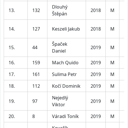
Dlouhý
13.
132
2018
M
Kl
Štěpán
14.
127
Keszeli Jakub
2018
M
Kl
Špaček
15.
44
2019
M
Kl
Daniel
16.
159
Mach Quido
2019
M
Kl
17.
161
Sulima Petr
2019
M
Kl
18.
112
Kočí Dominik
2019
M
Kl
Nejedlý
19.
97
2019
M
Kl
Viktor
20.
8
Váradi Toník
2019
M
Kl
Kovařík