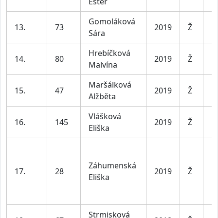
Ester
le
Gomoláková
D
13.
73
2019
Ž
Sára
le
Hrebíčková
D
14.
80
2019
Ž
Malvína
le
Maršálková
D
15.
47
2019
Ž
Alžběta
le
Vlášková
D
16.
145
2019
Ž
Eliška
le
Záhumenská
D
17.
28
2019
Ž
Eliška
le
Strmisková
D