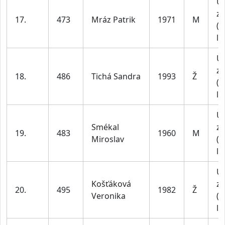
U
za
17.
473
Mráz Patrik
1971
M
(4
le
U
za
18.
486
Tichá Sandra
1993
Ž
(1
le
U
Smékal
za
19.
483
1960
M
Miroslav
(4
le
U
Košťáková
za
20.
495
1982
Ž
Veronika
(4
le