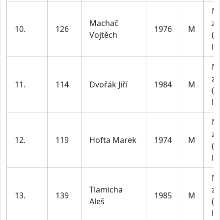
M
Machač
za
10.
126
1976
M
Vojtěch
(4
le
M
za
11.
114
Dvořák Jiří
1984
M
(4
le
M
za
12.
119
Hofta Marek
1974
M
(4
le
M
Tlamicha
za
13.
139
1985
M
Aleš
(4
le