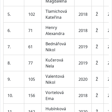
Magdalena
Tlamichová
5.
102
2018
Ž
Za
Kateřina
Henry
6.
71
2018
Ž
Za
Alexandra
Bednářová
7.
61
2019
Ž
Za
Nikol
Kučerová
8.
77
2019
Ž
Za
Nela
Valentová
9.
105
2020
Ž
Za
Nikol
Vortelová
10.
156
2018
Ž
Za
Ema
Hubínková
11.
162
2020
Ž
Za