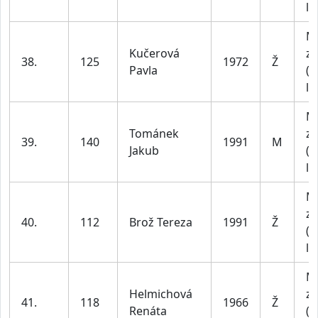
le
M
Kučerová
za
38.
125
1972
Ž
Pavla
(4
le
M
Tománek
za
39.
140
1991
M
Jakub
(1
le
M
za
40.
112
Brož Tereza
1991
Ž
(1
le
M
Helmichová
za
41.
118
1966
Ž
Renáta
(4