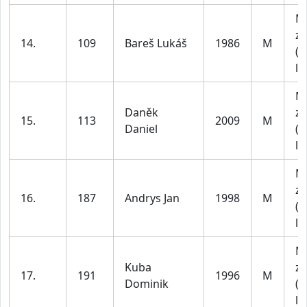
M
za
14.
109
Bareš Lukáš
1986
M
(1
le
M
Daněk
za
15.
113
2009
M
Daniel
(1
le
M
za
16.
187
Andrys Jan
1998
M
(1
le
M
Kuba
za
17.
191
1996
M
Dominik
(1
le