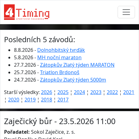
Posledních 5 závodů:
8.8.2026 -
Dolnohbitský tvrďák
5.8.2026 -
MH noční maraton
27.7.2026 -
Zátopkův Zlatý týden MARATON
25.7.2026 -
Triatlon Brdonoš
24.7.2026 -
Zátopkův Zlatý týden 5000m
Starší výsledky:
2026
¦
2025
¦
2024
¦
2023
¦
2022
¦
2021
¦
2020
¦
2019
¦
2018
¦
2017
Zaječický bůr - 23.5.2026 11:00
Pořadatel:
Sokol Zaječice, z. s.