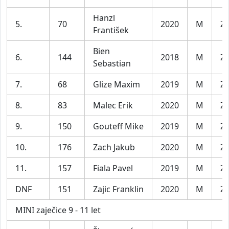
Hanzl
5.
70
2020
M
Za
František
Bien
6.
144
2018
M
Za
Sebastian
7.
68
Glize Maxim
2019
M
Za
8.
83
Malec Erik
2020
M
Za
9.
150
Gouteff Mike
2019
M
Za
10.
176
Zach Jakub
2020
M
Za
11.
157
Fiala Pavel
2019
M
Za
DNF
151
Zajic Franklin
2020
M
Za
MINI zaječice 9 - 11 let