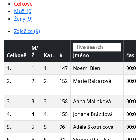
Celkové
Muži (0)
Ženy (9)
Zaječice (9)
M/
Celkově
Ž
Kat.
#
Jméno
čas
1.
1.
1.
147
Noemi Bien
00:00
2.
2.
2.
152
Marie Balcarová
00:00
3.
3.
3.
158
Anna Malinková
00:00
4.
4.
4.
155
Johana Brázdová
00:00
5.
5.
5.
96
Adéla Skotnicová
00:00
6.
6.
6.
94
Skoupá Rozálie
00:00