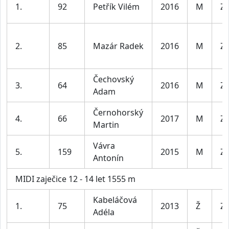
1.
92
Petřík Vilém
2016
M
Za
2.
85
Mazár Radek
2016
M
Za
Čechovský
3.
64
2016
M
Za
Adam
Černohorský
4.
66
2017
M
Za
Martin
Vávra
5.
159
2015
M
Za
Antonín
MIDI zaječice 12 - 14 let 1555 m
Kabeláčová
1.
75
2013
Ž
Za
Adéla