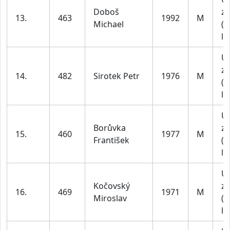
Doboš
za
13.
463
1992
M
Michael
(1
le
U
za
14.
482
Sirotek Petr
1976
M
(4
le
U
Borůvka
za
15.
460
1977
M
František
(4
le
U
Kočovský
za
16.
469
1971
M
Miroslav
(4
le