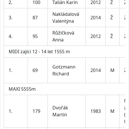
2.
100
Talián Karin
2012
Ž
Za
Nakládalová
3.
87
2014
Ž
Za
Valentýna
Růžičková
4.
95
2012
Ž
Za
Anna
MIDI zajíci 12 - 14 let 1555 m
Gotzmann
1.
69
2014
M
Za
Richard
MAXI 5555m
M
Dvořák
za
1.
179
1983
M
Martin
(4
le