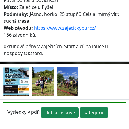
Pavel Daněk a David Kasl
Místo:
Zaječice u Pyšel
Podmínky:
JAsno, horko, 25 stupňů Celsia, mírný vítr,
suchá trasa
Web závodu:
https://www.zajecickybur.cz/
166 závodníků,
0kruhové běhy v Zaječicích. Start a cíl na louce u
hospody Oksford.
Výsledky v pdf:
Děti a celkové
kategorie