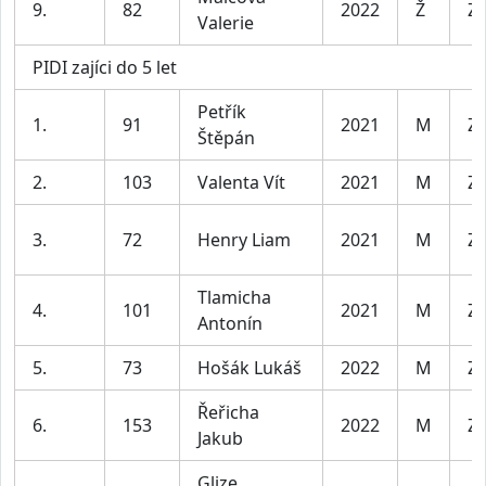
9.
82
2022
Ž
Za
Valerie
PIDI zajíci do 5 let
Petřík
1.
91
2021
M
Za
Štěpán
2.
103
Valenta Vít
2021
M
Za
3.
72
Henry Liam
2021
M
Za
Tlamicha
4.
101
2021
M
Za
Antonín
5.
73
Hošák Lukáš
2022
M
Za
Řeřicha
6.
153
2022
M
Za
Jakub
Glize