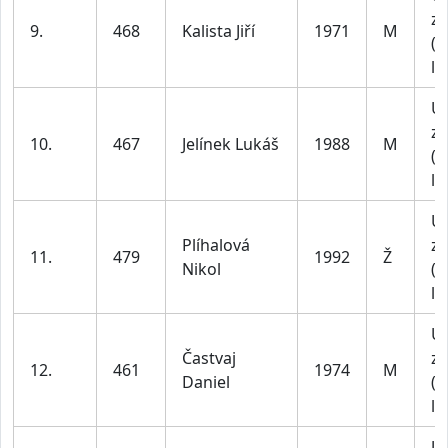
za
9.
468
Kalista Jiří
1971
M
(4
le
U
za
10.
467
Jelínek Lukáš
1988
M
(1
le
U
Plíhalová
za
11.
479
1992
Ž
Nikol
(1
le
U
Častvaj
za
12.
461
1974
M
Daniel
(4
le
U