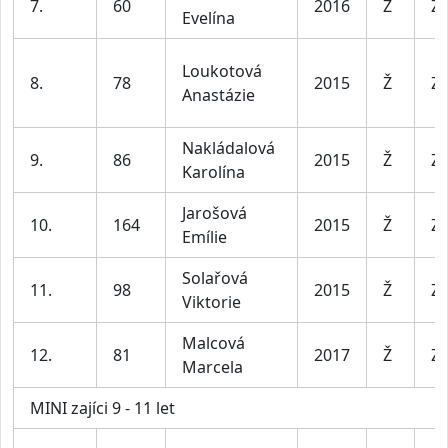
7.
60
2016
Ž
Za
Evelína
Loukotová
8.
78
2015
Ž
Za
Anastázie
Nakládalová
9.
86
2015
Ž
Za
Karolína
Jarošová
10.
164
2015
Ž
Za
Emílie
Solařová
11.
98
2015
Ž
Za
Viktorie
Malcová
12.
81
2017
Ž
Za
Marcela
MINI zajíci 9 - 11 let