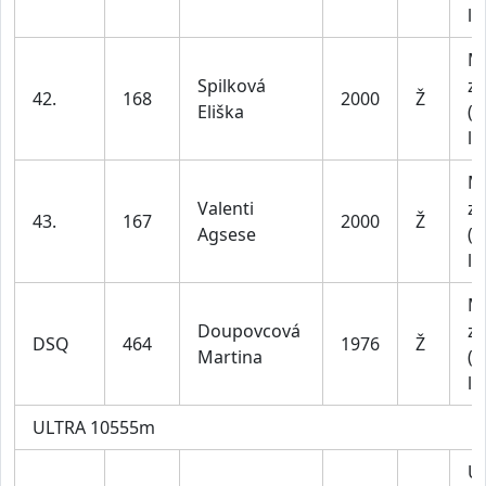
le
M
Spilková
za
42.
168
2000
Ž
Eliška
(1
le
M
Valenti
za
43.
167
2000
Ž
Agsese
(1
le
M
Doupovcová
za
DSQ
464
1976
Ž
Martina
(4
le
ULTRA 10555m
U