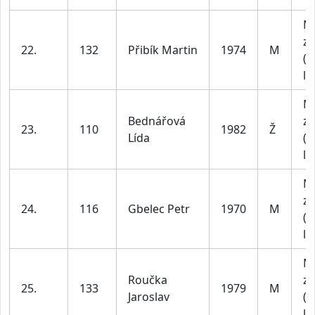
M
za
22.
132
Přibík Martin
1974
M
(4
le
M
Bednářová
za
23.
110
1982
Ž
Lída
(4
le
M
za
24.
116
Gbelec Petr
1970
M
(4
le
M
Roučka
za
25.
133
1979
M
Jaroslav
(4
le