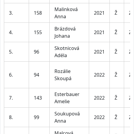
Malinková
3.
158
2021
Ž
Za
Anna
Brázdová
4.
155
2021
Ž
Za
Johana
Skotnicová
5.
96
2021
Ž
Za
Adéla
Rozálie
6.
94
2022
Ž
Za
Skoupá
Esterbauer
7.
143
2022
Ž
Za
Amelie
Soukupová
8.
99
2022
Ž
Za
Anna
Malcová