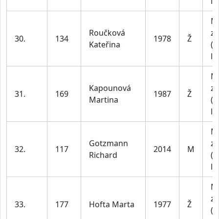
le
M
Roučková
za
30.
134
1978
Ž
Kateřina
(4
le
M
Kapounová
za
31.
169
1987
Ž
Martina
(1
le
M
Gotzmann
za
32.
117
2014
M
Richard
(1
le
M
za
33.
177
Hofta Marta
1977
Ž
(4