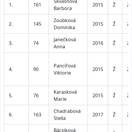
Škvasnová
1.
161
2015
Ž
Za
Barbora
Zoubková
2.
145
2015
Ž
Za
Dominika
Janečková
3.
74
2016
Ž
Za
Anna
Pancířová
4.
90
2015
Ž
Za
Viktorie
Karasková
5.
76
2015
Ž
Za
Marie
Chadrabová
6.
163
2017
Ž
Za
Stella
Bácsiková