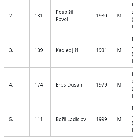
M
Pospíšil
za
2.
131
1980
M
Pavel
(4
le
M
za
3.
189
Kadlec Jiří
1981
M
(4
le
M
za
4.
174
Erbs Dušan
1979
M
(4
le
M
za
5.
111
Bořil Ladislav
1999
M
(1
le