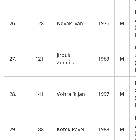
M
za
26.
128
Novák Ivan
1976
M
(4
le
M
Jirouš
za
27.
121
1969
M
Zdeněk
(4
le
M
za
28.
141
Vohralík Jan
1997
M
(1
le
M
za
29.
188
Kotek Pavel
1988
M
(1