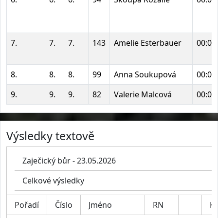
7.
7.
7.
143
Amelie Esterbauer
00:00
8.
8.
8.
99
Anna Soukupová
00:00
9.
9.
9.
82
Valerie Malcová
00:00
Výsledky textově
Zaječický bůr - 23.05.2026
Celkové výsledky
Pořadí
Číslo
Jméno
RN
Ka