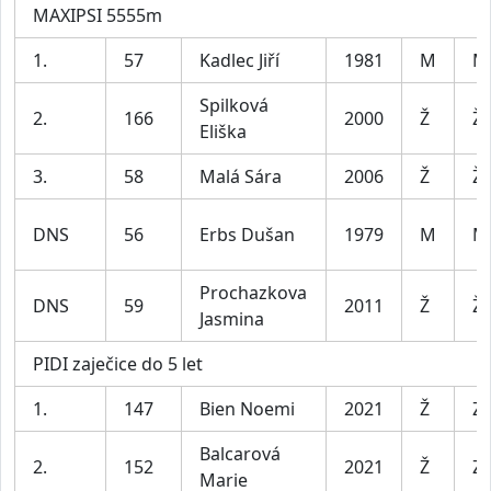
MAXIPSI 5555m
1.
57
Kadlec Jiří
1981
M
M
Spilková
2.
166
2000
Ž
Ž
Eliška
3.
58
Malá Sára
2006
Ž
Ž
DNS
56
Erbs Dušan
1979
M
M
Prochazkova
DNS
59
2011
Ž
Ž
Jasmina
PIDI zaječice do 5 let
1.
147
Bien Noemi
2021
Ž
Za
Balcarová
2.
152
2021
Ž
Za
Marie