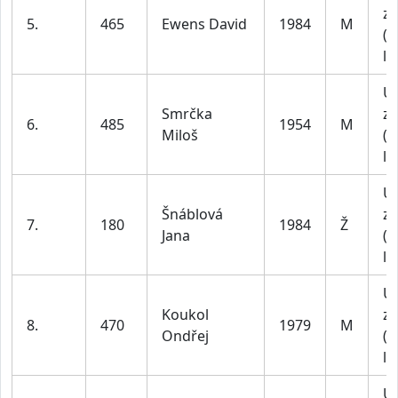
za
5.
465
Ewens David
1984
M
(4
le
U
Smrčka
za
6.
485
1954
M
Miloš
(4
le
U
Šnáblová
za
7.
180
1984
Ž
Jana
(4
le
U
Koukol
za
8.
470
1979
M
Ondřej
(4
le
U