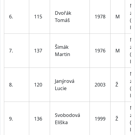
M
Dvořák
za
6.
115
1978
M
Tomáš
(4
le
M
Šimák
za
7.
137
1976
M
Martin
(4
le
M
Janýrová
za
8.
120
2003
Ž
Lucie
(1
le
M
Svobodová
za
9.
136
1999
Ž
Eliška
(1
le