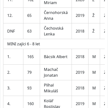
Miriam
Černohorská
12.
65
2019
Ž
Za
Anna
Čechovská
DNF
63
2018
Ž
Za
Lenka
MINI zajíci 6 - 8 let
1.
165
Bácsik Albert
2018
M
Za
Machač
2.
79
2019
M
Za
Jonatan
Plíhal
3.
93
2018
M
Za
Mikuláš
Kolář
4.
160
2019
M
Za
Rostislav