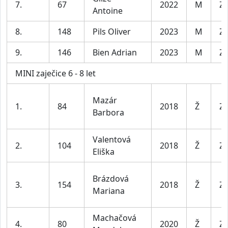
7.
67
2022
M
Za
Antoine
8.
148
Pils Oliver
2023
M
Za
9.
146
Bien Adrian
2023
M
Za
MINI zaječice 6 - 8 let
Mazár
1.
84
2018
Ž
Za
Barbora
Valentová
2.
104
2018
Ž
Za
Eliška
Brázdová
3.
154
2018
Ž
Za
Mariana
Machačová
4.
80
2020
Ž
Za