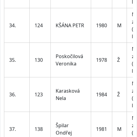
le
M
za
34.
124
KŠÁNA PETR
1980
M
(4
le
M
Poskočilová
za
35.
130
1978
Ž
Veronika
(4
le
M
Karasková
za
36.
123
1984
Ž
Nela
(4
le
M
Špilar
za
37.
138
1981
M
Ondřej
(4