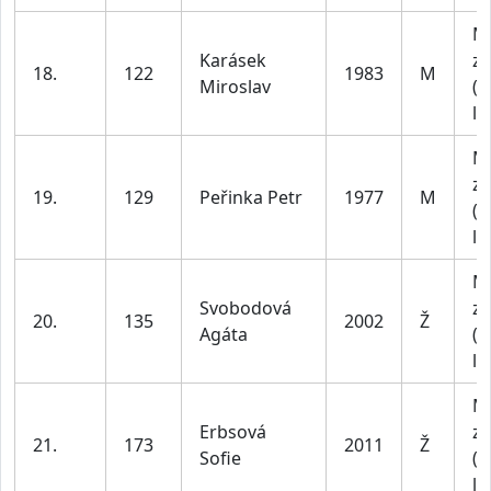
M
Karásek
za
18.
122
1983
M
Miroslav
(4
le
M
za
19.
129
Peřinka Petr
1977
M
(4
le
M
Svobodová
za
20.
135
2002
Ž
Agáta
(1
le
M
Erbsová
za
21.
173
2011
Ž
Sofie
(1
le