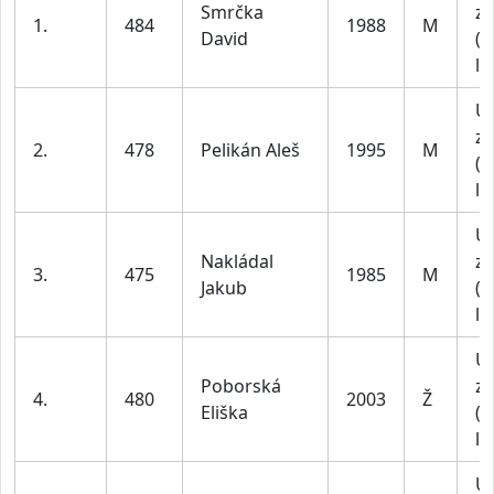
Smrčka
za
1.
484
1988
M
David
(1
le
U
za
2.
478
Pelikán Aleš
1995
M
(1
le
U
Nakládal
za
3.
475
1985
M
Jakub
(4
le
U
Poborská
za
4.
480
2003
Ž
Eliška
(1
le
U